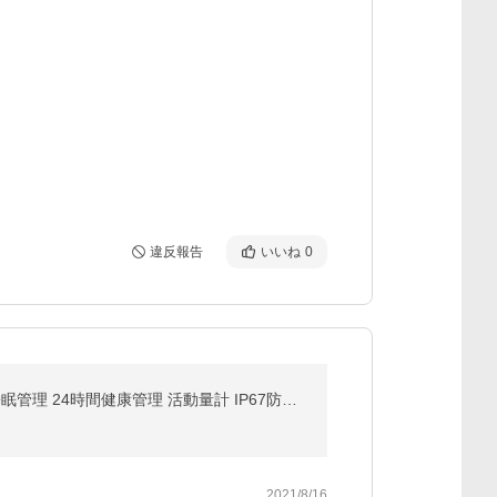
違反報告
いいね
0
スマートウォッチ 体表面温度測定 血中酸素 レディースメンズ スマートブレスレット 1.85インチ大画面 睡眠管理 24時間健康管理 活動量計 IP67防水 200mAh
2021/8/16