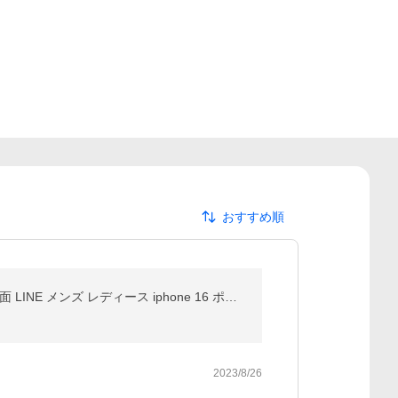
おすすめ順
スマートウォッチ 最新型 通話可能 日本製センサー 血圧 心拍数 血中酸素 健康管理 睡眠モニタリング 大画面 LINE メンズ レディース iphone 16 ポイント利用
2023/8/26