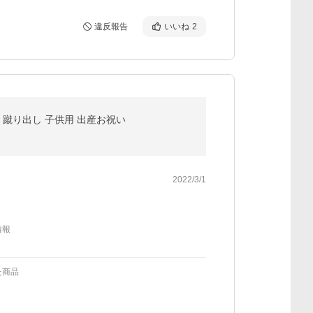
違反報告
いいね
2
れ 蹴り出し 子供用 出産お祝い
2022/3/1
情報
た商品