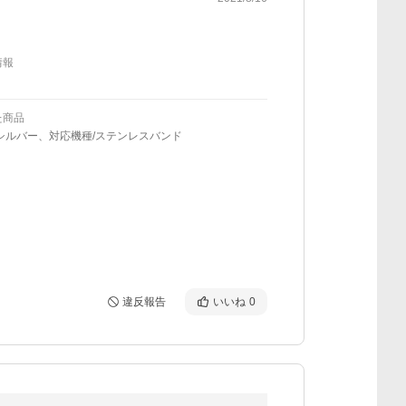
情報
た商品
シルバー、対応機種/ステンレスバンド
違反報告
いいね
0