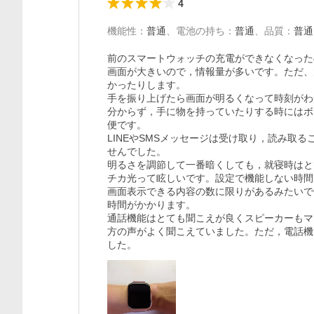
4
機能性
：
普通
、
電池の持ち
：
普通
、
品質
：
普通
前のスマートウォッチの充電ができなくなった
画面が大きいので，情報量が多いです。ただ、
かったりします。

手を振り上げたら画面が明るくなって時刻がわ
分からず，手に物を持っていたりする時にはボ
便です。

LINEやSMSメッセージは受け取り，読み取
せんでした。

明るさを調節して一番暗くしても，就寝時はと
チカ光って眩しいです。設定で機能しない時間
画面表示できる内容の数に限りがあるみたいで
時間がかかります。

通話機能はとても聞こえが良くスピーカーもマ
方の声がよく聞こえていました。ただ，電話機
した。