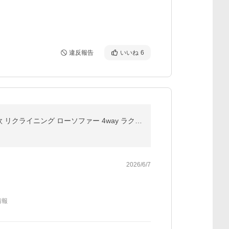
違反報告
いいね
6
ソファーベット 3人掛け ソファーベッド ソファベッド 安い ダブル おしゃれ ソファー ソファ 2人掛け 北欧 リクライニング ローソファー 4way ラクシオ
2026/6/7
情報