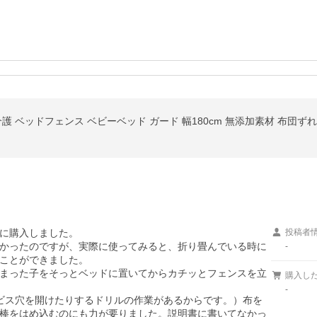
護 ベッドフェンス ベビーベッド ガード 幅180cm 無添加素材 布団ず
に購入しました。

投稿者
かったのですが、実際に使ってみると、折り畳んでいる時に
-
ことができました。

まった子をそっとベッドに置いてからカチッとフェンスを立
購入し
-
ビス穴を開けたりするドリルの作業があるからです。）布を
棒をはめ込むのにも力が要りました。説明書に書いてなかっ