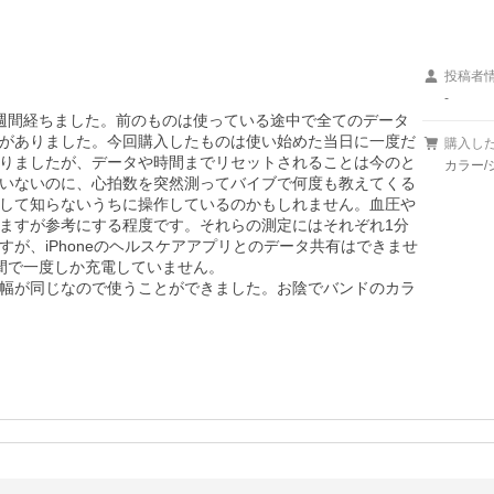
投稿者
-
週間経ちました。前のものは使っている途中で全てのデータ
がありました。今回購入したものは使い始めた当日に一度だ
購入し
りましたが、データや時間までリセットされることは今のと
カラー/
いないのに、心拍数を突然測ってバイブで何度も教えてくる
して知らないうちに操作しているのかもしれません。血圧や
ますが参考にする程度です。それらの測定にはそれぞれ1分
が、iPhoneのヘルスケアアプリとのデータ共有はできませ
間で一度しか充電していません。

幅が同じなので使うことができました。お陰でバンドのカラ