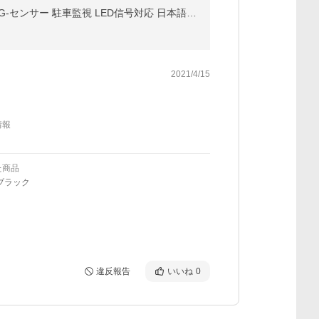
ドライブレコーダー デジタルインナーミラー 1080P GPS あおり対策 前後カメラ 10インチ タッチパネル G-センサー 駐車監視 LED信号対応 日本語 1年保証
2021/4/15
情報
た商品
ブラック
違反報告
いいね
0