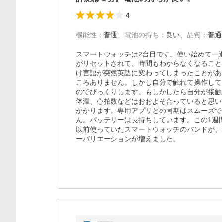
4
機能性
：
普通
、
電池の持ち
：
良い
、
品質
：
普通
スマートウォッチは2台目です。使い始めて一
がリセットされて、時間もわからなくなること
け言語が突然英語に変わってしまったことがあ
ころありません。しかし自分で触れて操作して
のでびっくりします。もしかしたら自分が接触
体温、心拍数などはおおよそ合っていると思い
かかります。専用アプリとの同期はスムーズです
ん。バッテリーは長持ちしています。この1週
以前使っていたスマートウォッチのバンドが、
ーバリエーションが増えました。