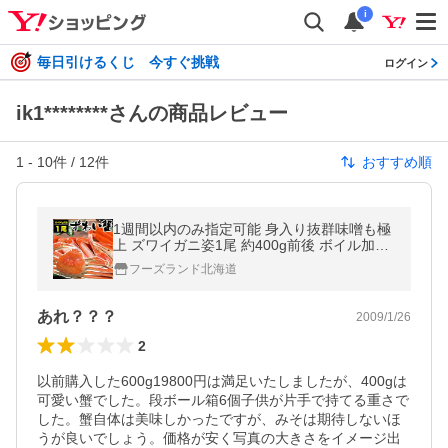
i
毎日引けるくじ 今すぐ挑戦
ログイン
ik1********さんの商品レビュー
1
-
10
件 /
12
件
おすすめ順
1週間以内のみ指定可能 身入り抜群味噌も極
上 ズワイガニ姿1尾 約400g前後 ボイル加熱
済み 冷凍
フーズランド北海道
あれ？？？
2009/1/26
2
以前購入した600g19800円は満足いたしましたが、400gは
可愛い蟹でした。段ボール箱6個子供が片手で持てる重さで
した。蟹自体は美味しかったですが、みそは期待しないほ
うが良いでしょう。価格が安く写真の大きさをイメージ出