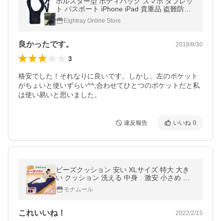
ホルスター型 ボディバッグ スマホ タブレッ
ト パスポート iPhone iPad 貴重品 盗難防止
収納 zl1103
Eightray Online Store
良かったです。
2018/8/30
3
格安でした！それなりに良いです。しかし、左のポケット
がちょいと使いずらい^^;合わせてひとつのポケットだと私
は使い易いと思いました。
違反報告
いいね
0
ビーズクッション 安い XLサイズ 特大 大き
い クッション 洗える 中身 激安 小さめ ビ
ーズソファ
モナムール
これいいね！
2022/2/15