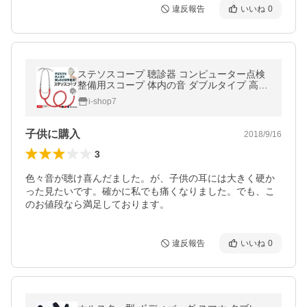
違反報告
いいね
0
ステソスコープ 聴診器 コンピューター点検
整備用スコープ 体内の音 ダブルタイプ 高音
ダイアフラム 低音ベル 全長79cm おもちゃ
i-shop7
コスプレ 科学雑貨 ◇ 聴診器
子供に購入
2018/9/16
3
色々音が聴け喜んだました。が、子供の耳には大きく硬か
った見たいです。確かに私でも痛くなりました。でも、こ
のお値段なら満足しております。
違反報告
いいね
0