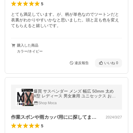
5
とても満足しています。が、柄が単色なのでツートンだと
表裏がわかりやすいかなと思いました。頭と足も色を変え
てもらえると嬉しいです。
購入した商品
カラー/ネイビー
違反報告
いいね
0
爆買 サスペンダー メンズ 幅広 50mm 太め
X型 レディース 男女兼用 ユニセックス おし
ゃれ シンプル フォーマル カジュアル
Shop Moca
作業スボンや雨カッパ用にに探してました…
2024/3/27
5