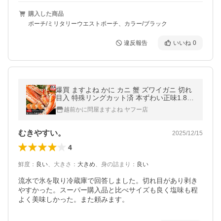
購入した商品
ポーチ/ミリタリーウエストポーチ、カラー/ブラック
違反報告
いいね
0
爆買 ますよね かに カニ 蟹 ズワイガニ 切れ
目入 特殊リングカット済 本ずわい正味1.8kg
600g×3 総重量2.4kg ボイル済 6〜9人前 ギ
越前かに問屋ますよね ヤフー店
フト
むきやすい。
2025/12/15
4
鮮度
：
良い
、
大きさ
：
大きめ
、
身の詰まり
：
良い
流水で氷を取り冷蔵庫で回答しました。切れ目があり剥き
やすかった。スーパー購入品と比べサイズも良く塩味も程
よく美味しかった。また頼みます。