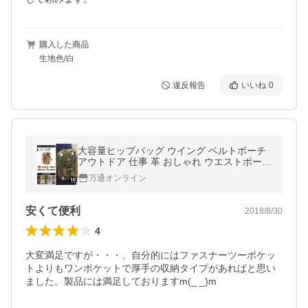
購入した商品
生地色/白
違反報告
いいね
0
大容量ヒップバッグ ウイング ベルトポーチ
アウトドア 仕事 革 おしゃれ ウエストポーチ
レジャー 迷彩
万通オンライン
安くて便利
2018/8/30
4
大変満足ですが・・・、自分的にはファスナーツーポケッ
トよりもワンポケットで厚手の収納タイプがあればと思い
ました。製品には満足しておりますm(_ _)m