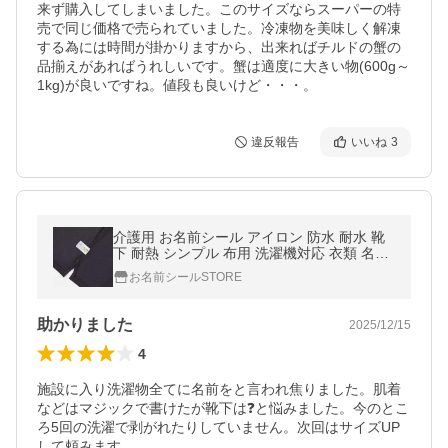
来ず購入してしまいました。このサイズならスーパーの特
売で同じ価格で売られていました。冷凍物を美味しく解凍
する為には時間が掛かりますから、出来ればチルドの蟹の
品揃えがあればうれしいです。蟹は適度に大きい物(600g～
1kg)が良いですね。値段も良いけど・・・。
違反報告
いいね
3
介護用 お名前シール アイロン 防水 耐水 靴
下 耐熱 シンプル 布用 洗濯機対応 衣類 名つ
け 名札 老人ホーム 入居準備 介護シール 父
お名前シールSTORE
の日
助かりました
2025/12/15
4
施設に入り洗濯物全てに名前をと言われ焦りました。肌着
などはマジックで書けたが靴下は❓と悩みました。今のとこ
ろ5回の洗濯で剥がれたりしていません。次回はサイズUP
して頼みます。