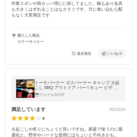
作業スボンや雨カッパ用にに探してました。幅もあり金具
も大きくはずれることはなさそうです。方に食い込む心配
もなく大変満足です
購入した商品
カラー/ネイビー
違反報告
いいね
0
トーチバーナー ガスバーナー キャンプ 火起
こし BBQ アウトドア バーベキュー ピザ チ
ーズ 炙り 料理
デルデルSHOP
満足しています
2022/2/15
4
火起こしや炙りにちょうど良いですね。家庭で使うのに最
適化と。野外やハードな使用にはちょいと不向きかも。