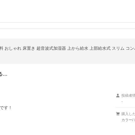
料 おしゃれ 床置き 超音波式加湿器 上から給水 上部給水式 スリム コン
る…
投稿者
-
です！
購入し
カラー/