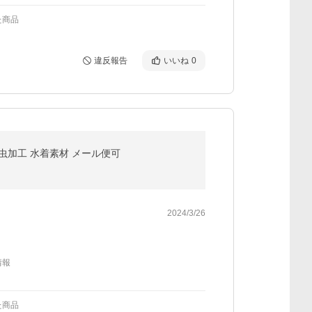
た商品
違反報告
いいね
0
防虫加工 水着素材 メール便可
2024/3/26
情報
た商品