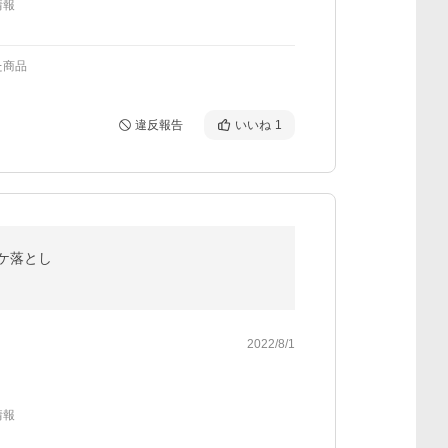
情報
た商品
違反報告
いいね
1
コケ落とし
2022/8/1
情報