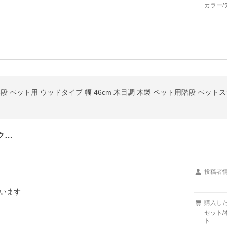
カラー/
ク…
投稿者
-
います
購入し
セット/
ト