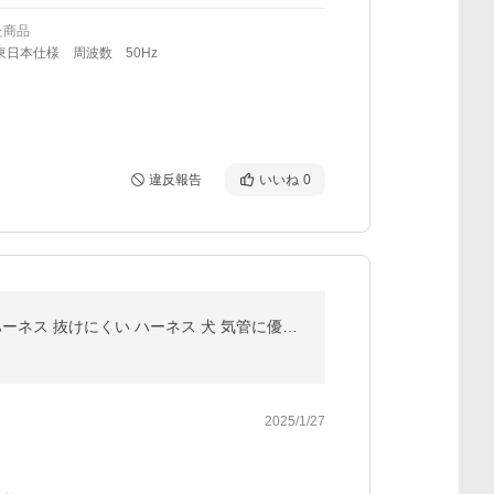
た商品
東日本仕様 周波数 50Hz
違反報告
いいね
0
犬 ハーネス ステップインハーネス ファズヤード FuzzYard 犬ハーネス2(S) 簡単装着 小型犬 中型犬 犬用ハーネス 抜けにくい ハーネス 犬 気管に優しい ソフト
2025/1/27