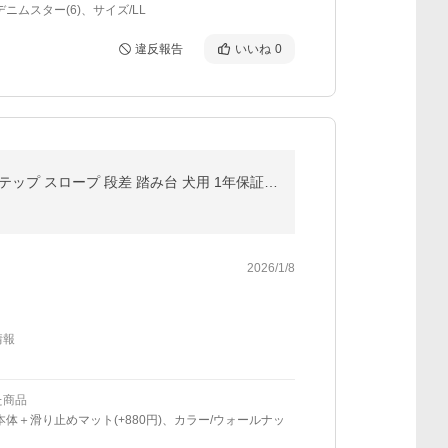
デニムスター(6)、サイズ/LL
違反報告
いいね
0
ドッグステップ 犬 階段 ステップ 3段 ペット用 ウッドタイプ 幅 46cm 木目調 木製 ペット用階段 ペットステップ スロープ 段差 踏み台 犬用 1年保証 送料無料
2026/1/8
情報
た商品
本体＋滑り止めマット(+880円)、カラー/ウォールナッ