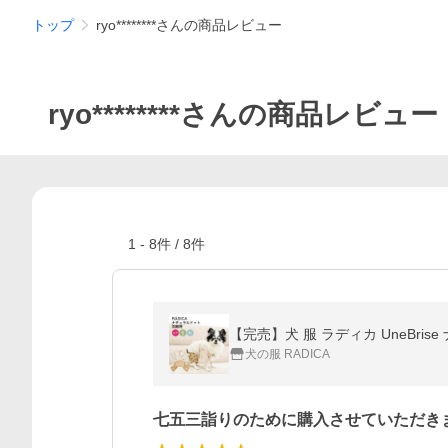
トップ
ryo********さんの商品レビュー
ryo********さんの商品レビュー
1
-
8
件 /
8
件
【完売】犬 服 ラディカ UneBri
犬の服 RADICA
七五三詣りのために購入させていただき