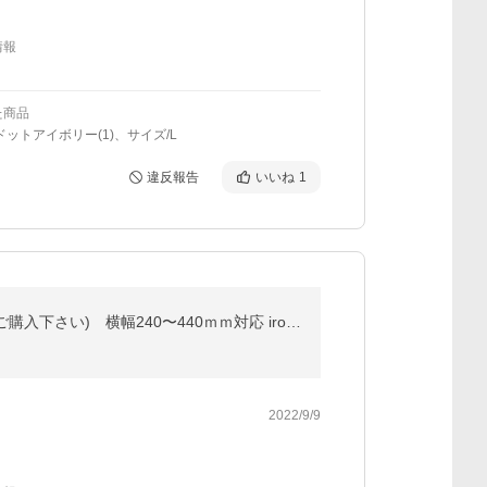
情報
た商品
ドットアイボリー(1)、サイズ/L
違反報告
いいね
1
穴を開けずに貼るだけ簡単設置 (オプション品) (シンプルライン用) ベースプレート のみ (表札本体は別途ご購入下さい) 横幅240〜440ｍｍ対応 iron-base01
2022/9/9