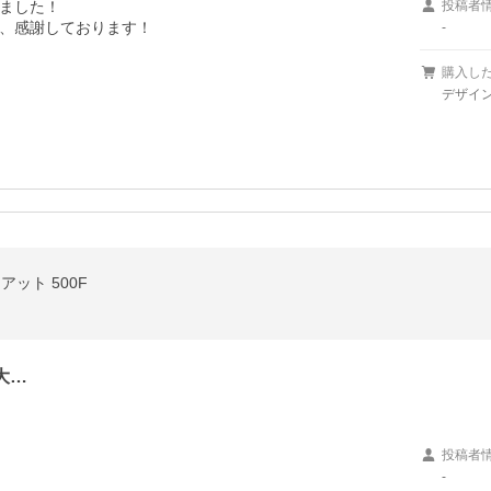
ました！

投稿者
、感謝しております！

-
購入し
デザイン/
ット 500F
大…
投稿者
-