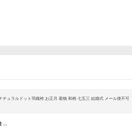
se ナチュラルドット羽織袴 お正月 着物 和柄 七五三 結婚式 メール便不可
ま…