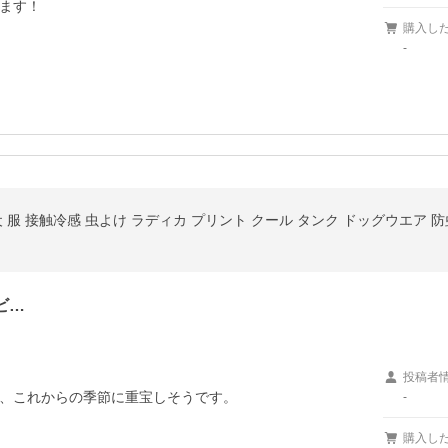
ます！
購入し
-
犬 服 接触冷感 虫よけ ラディカ プリント クール タンク ドッグウエア 
ビ…
投稿者
、これからの季節に重宝しそうです。

-
購入し