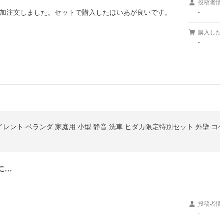
投稿者
加注文しました。セットで購入したほいあが良いです。

-
購入し
-
イレント ベランダ 家庭用 小型 静音 洗車 ヒダカ限定特別セット 外壁 
に…
投稿者
-