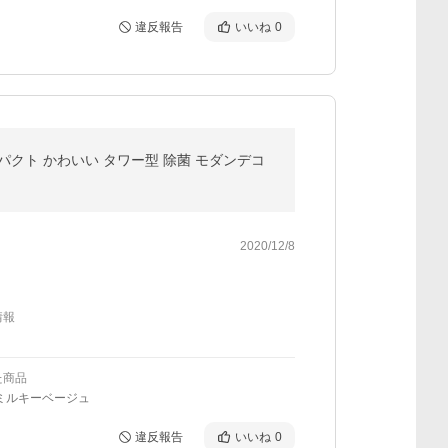
違反報告
いいね
0
パクト かわいい タワー型 除菌 モダンデコ
2020/12/8
情報
た商品
ミルキーベージュ
違反報告
いいね
0