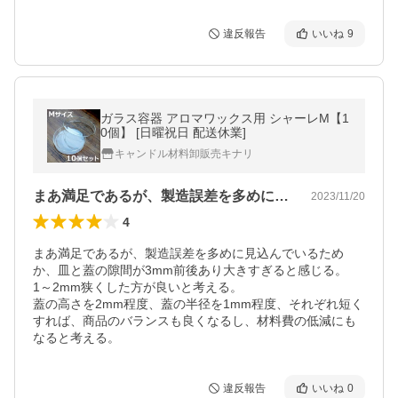
違反報告
いいね
9
ガラス容器 アロマワックス用 シャーレM【1
0個】 [日曜祝日 配送休業]
キャンドル材料卸販売キナリ
まあ満足であるが、製造誤差を多めに見込…
2023/11/20
4
まあ満足であるが、製造誤差を多めに見込んでいるため
か、皿と蓋の隙間が3mm前後あり大きすぎると感じる。

1～2mm狭くした方が良いと考える。

蓋の高さを2mm程度、蓋の半径を1mm程度、それぞれ短く
すれば、商品のバランスも良くなるし、材料費の低減にも
違反報告
いいね
0