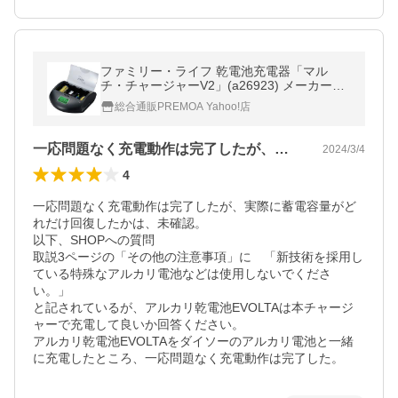
ファミリー・ライフ 乾電池充電器「マル
チ・チャージャーV2」(a26923) メーカー直
送
総合通販PREMOA Yahoo!店
一応問題なく充電動作は完了したが、実際…
2024/3/4
4
一応問題なく充電動作は完了したが、実際に蓄電容量がど
れだけ回復したかは、未確認。

以下、SHOPへの質問

取説3ページの「その他の注意事項」に　「新技術を採用し
ている特殊なアルカリ電池などは使用しないでくださ
い。」

と記されているが、アルカリ乾電池EVOLTAは本チャージ
ャーで充電して良いか回答ください。

アルカリ乾電池EVOLTAをダイソーのアルカリ電池と一緒
に充電したところ、一応問題なく充電動作は完了した。