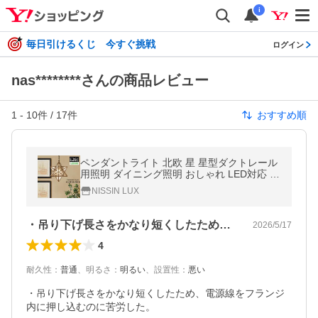
i
毎日引けるくじ 今すぐ挑戦
ログイン
nas********さんの商品レビュー
1
-
10
件 /
17
件
おすすめ順
ペンダントライト 北欧 星 星型ダクトレール
用照明 ダイニング照明 おしゃれ LED対応 食
卓 キッチン リビング 子供部屋 トイレ 玄関
NISSIN LUX
レトロ 天井照明
・吊り下げ長さをかなり短くしたため、電…
2026/5/17
4
耐久性
：
普通
、
明るさ
：
明るい
、
設置性
：
悪い
・吊り下げ長さをかなり短くしたため、電源線をフランジ
内に押し込むのに苦労した。
