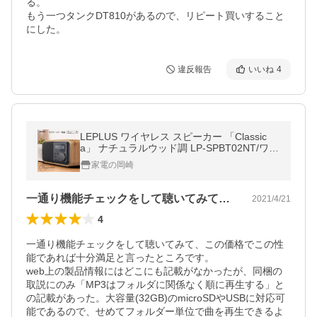
る。

もう一つタンクDT810があるので、リピート買いすること
にした。
違反報告
いいね
4
LEPLUS ワイヤレス スピーカー 「Classic
a」 ナチュラルウッド調 LP-SPBT02NT/ワイ
ヤレススピーカー/リモコン付/クロック
家電の岡崎
一通り機能チェックをして聴いてみて、こ…
2021/4/21
4
一通り機能チェックをして聴いてみて、この価格でこの性
能であれば十分満足と言ったところです。

web上の製品情報にはどこにも記載がなかったが、同梱の
取説にのみ「MP3はフォルダに関係なく順に再生する」と
の記載があった。大容量(32GB)のmicroSDやUSBに対応可
能であるので、せめてフォルダー単位で曲を再生できるよ