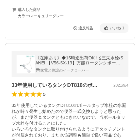
購入した商品
カラー/マーキュリーグレー
違反報告
いいね
1
《在庫あり》◆15時迄出荷OK！≦三栄水栓/S
ANEI 【V56-5X-13】万能ロータンクボール
タップ(スリムタップ)
家電と住設のイークローバー
33年使用しているタンクDT810のボ…
2021/9/4
5
33年使用しているタンクDT810のボールタップ水栓の水漏
れが時々発生し始めたので便器一式交換しようと思った
が、まだ便器＆タンクともにきれいなので、当ボールタッ
プ水栓を付けることにした。

いろいろなタンクに取り付けられるようにアタッチメント
が付属されており、また水位調整も簡単で良い商品であ