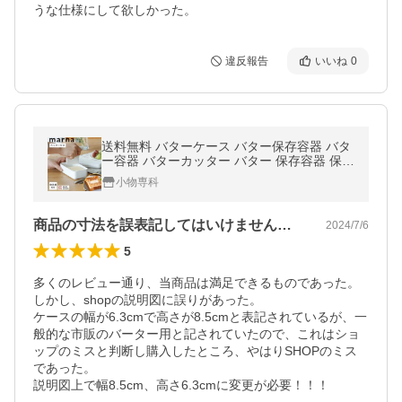
うな仕様にして欲しかった。
違反報告
いいね
0
送料無料 バターケース バター保存容器 バタ
ー容器 バターカッター バター 保存容器 保存
容器 ケース キッチングッズ キッチン用品 便
小物専科
利 食洗機 マーナ 爆買
商品の寸法を誤表記してはいけませんよ！
2024/7/6
5
多くのレビュー通り、当商品は満足できるものであった。

しかし、shopの説明図に誤りがあった。

ケースの幅が6.3cmで高さが8.5cmと表記されているが、一
般的な市販のバーター用と記されていたので、これはショ
ップのミスと判断し購入したところ、やはりSHOPのミス
であった。

説明図上で幅8.5cm、高さ6.3cmに変更が必要！！！