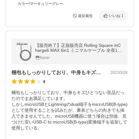
カラー/マーキュリーグレー
違反報告
いいね
1
【販売終了】正規販売店 Rolling Square inC
harge6 MAX 6in1 ミニマルケーブル 全長1.5
m 充電 同期機能（YBT）
flaner
梱包もしっかりしており、中身もキズひと…
2023/3/28
4
梱包もしっかりしており、中身もキズひとつない良品だっ
たのでまあ満足しています。

しかしmicroUSBとLightningのdual端子をmicroUSB(B-type)
として使用することを試みたが、裏表どちらの向きでも挿
入できませんでした。microUSB機器に使う場合は別途、見
つけた安いUSB-C to microUSB(B-type)変換端子を追加して
使用している。