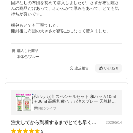
固綿なしの布団を初めて購入しましたが、さすが布団屋さ
んの商品だけあって、ふかふかで厚みもあって、とても気
持ちが良いです。

梱包もとても丁寧でした。

開封後に布団の大きさが倍以上になって驚きました。
購入した商品
本体色/ブルー
違反報告
いいね
0
和ハッカ油 スペシャルセット 和ハッカ10ml
＋36ml 高級和種ハッカ油スプレー 天然精油
100% 和種はっか油 ミントオイル 冷感 虫除
Nicoライフ
け 北見ハッカ油 マスク YBB820
注文してから到着するまでとても早くて驚…
2020/5/14
5