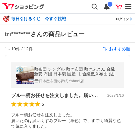
i
毎日引けるくじ 今すぐ挑戦
ログイン
tri********さんの商品レビュー
1
-
10
件 /
12
件
おすすめ順
敷布団 シングル 敷き布団 敷きふとん 合繊
激安 布団 日本製 国産 【 合繊敷き布団 (固綿
なし) 洗える 激安 敷き布団 】(100x210)
日本産布団の夢眠 Yahoo!店
ブルー柄お任せを注文しました。届いたの…
2023/1/16
5
ブルー柄お任せを注文しました。

届いたのは淡いくすみブルー（単色）で、すごく綺麗な色
で気に入りました。
