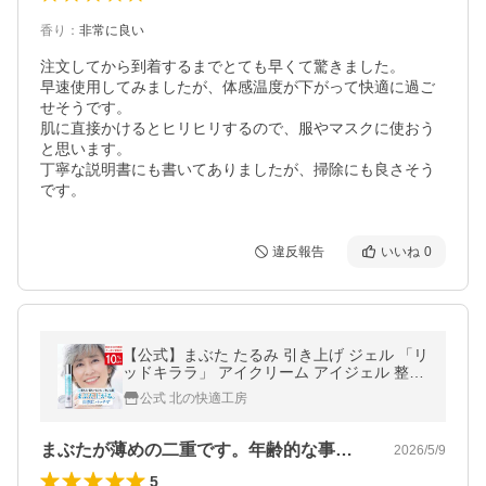
香り
：
非常に良い
注文してから到着するまでとても早くて驚きました。

早速使用してみましたが、体感温度が下がって快適に過ご
せそうです。

肌に直接かけるとヒリヒリするので、服やマスクに使おう
と思います。

丁寧な説明書にも書いてありましたが、掃除にも良さそう
です。
違反報告
いいね
0
【公式】まぶた たるみ 引き上げ ジェル 「リ
ッドキララ」 アイクリーム アイジェル 整形
膜 で パッチリ 北の快適工房 爆買 超PayPay
公式 北の快適工房
祭 セール
まぶたが薄めの二重です。年齢的な事もあ…
2026/5/9
5