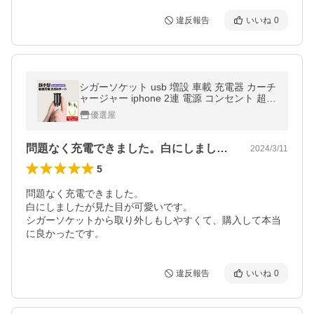
違反報告
いいね
0
シガーソケット usb 増設 車載 充電器 カーチ
ャージャー iphone 2連 電源 コンセント 超小
型 3.1A 4.8A PD QC3.0 急速 高速 12V/24V
優選屋
車用 ミニ スマホ
問題なく充電できました。白にしましたが…
2024/3/11
5
問題なく充電できました。

白にしましたが見た目が可愛いです。

シガーソケットから取り外しもしやすくて、購入して本当
に良かったです。
違反報告
いいね
0