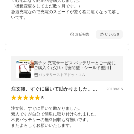
て心配になり純正品を購入しました。

（機種変更をしてまだ数ヶ月です。）

急速充電なので充電のスピードが驚く程に速くなって嬉し
いです。
違反報告
いいね
0
楽チン 充電サービス バッテリーとご一緒に
ご購入ください【密閉型・シールド型用】
バッテリーストアドットコム
注文後、すぐに届いて助かりました。素人…
2018/4/15
5
注文後、すぐに届いて助かりました。

素人ですが自分で簡単に取り付けられました。

不要バッテリーの無料回収も有難いです。

またよろしくお願いいたします。