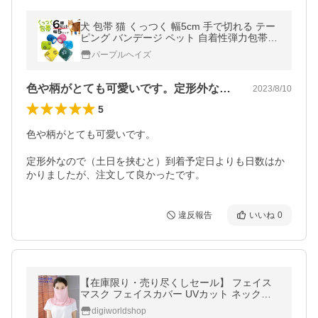
犬 包帯 猫 くっつく 幅5cm 手で切れる テー
ピング バンデージ ペット 自着性弾力包帯テ
ープ 6巻 不織布 伸縮性 通気性 怪我 傷舐め
パープルヘイズ
防止 保護 伸縮包帯
色や柄がとても可愛いです。定形外なので…
2023/8/10
5
色や柄がとても可愛いです。

定形外なので（土日を挟むと）到着予定日よりも日数はか
かりましたが、注文して良かったです。
違反報告
いいね
0
【在庫限り・売り尽くしセール】 フェイス
マスク フェイスカバー UVカット ネックカ
ード レディース 日焼け防止 紫外線対策 クー
digiworldshop
ル