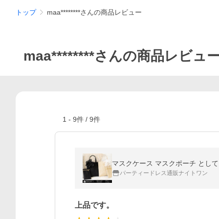
トップ
maa********さんの商品レビュー
maa********さんの商品レビュ
1
-
9
件 /
9
件
マスクケース マスクポーチ としても
パーティードレス通販ナイトワン
上品です。