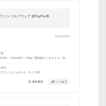
イン ゴルフウェア 超PayPay祭
2021/10/24
情報
代/161～165cm/51～55kg
普段着ているサイズ：M
た商品
Bブラック(ジョガー)、サイズ/M
違反報告
いいね
0