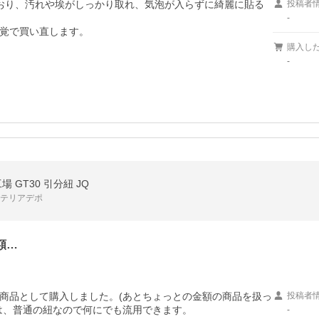
おり、汚れや埃がしっかり取れ、気泡が入らずに綺麗に貼る
投稿者
-
覚で買い直します。

購入し
-
 GT30 引分紐 JQ
ンテリアデポ
額…
商品として購入しました。(あとちょっとの金額の商品を扱っ
投稿者
は、普通の紐なので何にでも流用できます。
-