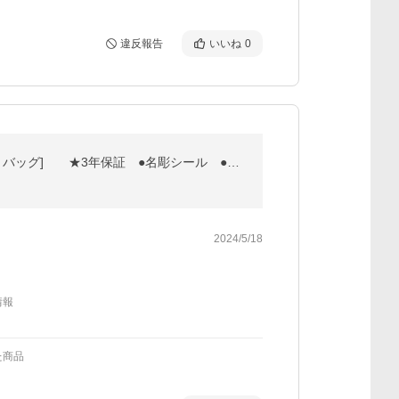
違反報告
いいね
0
【新入生応援】中高生向 剣道フルセット全25点『蒼龍』 [5ミリ刺しクラリーノ 防具一式・剣道着・竹刀・バッグ] ★3年保証 ●名彫シール ●説明書付
2024/5/18
情報
た商品