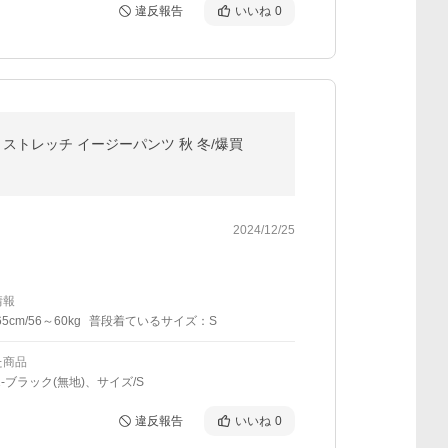
違反報告
いいね
0
 ストレッチ イージーパンツ 秋 冬/爆買
2024/12/25
情報
5cm/56～60kg
普段着ているサイズ：S
た商品
1-ブラック(無地)、サイズ/S
違反報告
いいね
0