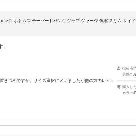
ンズ ボトムス テーパードパンツ ジップ ジャージ 伸縮 スリム サイドラ
す…
投稿者
男性/40
首きつめですが。サイズ選択に迷いましたが他の方のレビュ
購入し
カラー/