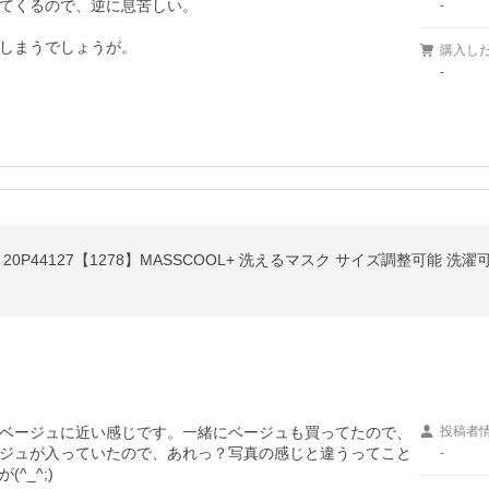
てくるので、逆に息苦しい。

-
しまうでしょうが。
購入し
-
20P44127【1278】MASSCOOL+ 洗えるマスク サイズ調整可能 
ベージュに近い感じです。一緒にベージュも買ってたので、
投稿者
ジュが入っていたので、あれっ？写真の感じと違うってこと
-
_^;)