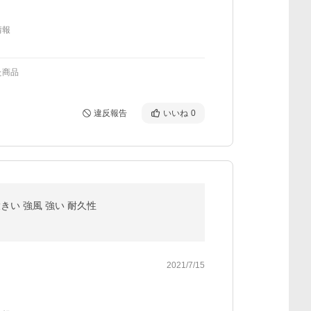
情報
た商品
違反報告
いいね
0
きい 強風 強い 耐久性
2021/7/15