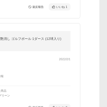
違反報告
いいね
1
ト 艶消し ゴルフボール 1ダース (12球入り)
2022/2/1
情報
た商品
グリーン