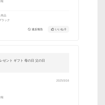
情報
た商品
ブラック
違反報告
いいね
0
プレゼント ギフト 母の日 父の日
2025/3/16
情報