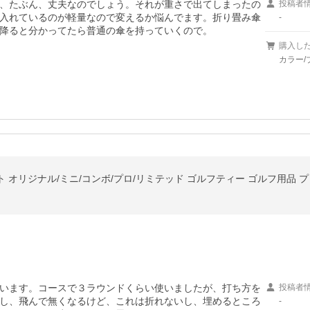
、たぶん、丈夫なのでしょう。それが重さで出てしまったの
投稿者
入れているのが軽量なので変えるか悩んでます。折り畳み傘
-
降ると分かってたら普通の傘を持っていくので。
購入し
カラー/
セット オリジナル/ミニ/コンボ/プロ/リミテッド ゴルフティー ゴルフ用品 
います。コースで３ラウンドくらい使いましたが、打ち方を
投稿者
し、飛んで無くなるけど、これは折れないし、埋めるところ
-