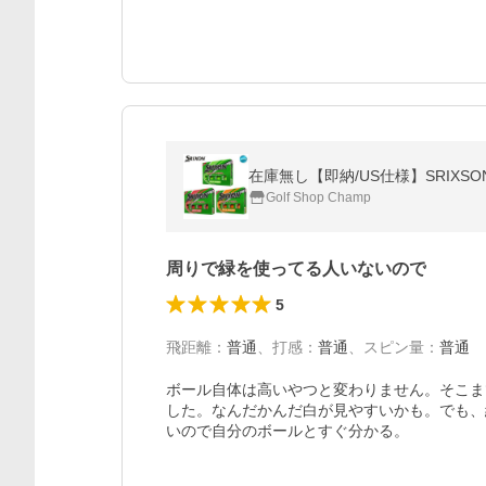
在庫無し【即納/US仕様】SRIXSON
Golf Shop Champ
周りで緑を使ってる人いないので
5
飛距離
：
普通
、
打感
：
普通
、
スピン量
：
普通
ボール自体は高いやつと変わりません。そこま
した。なんだかんだ白が見やすいかも。でも、
いので自分のボールとすぐ分かる。