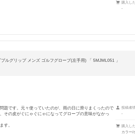
購入し
-
P ダブルグリップ メンズ ゴルフグローブ(左手用) 「 5MJML051 」
問題です。元々使っていたのが、雨の日に滑りまくったので
投稿者
、その皮がぐにゃぐにゃになってグローブの意味がなかっ
-
ます。
購入し
カラー/