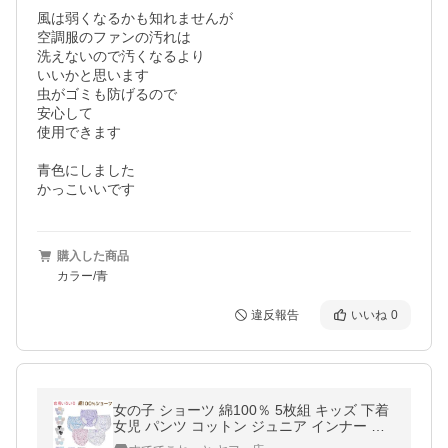
風は弱くなるかも知れませんが

空調服のファンの汚れは

洗えないので汚くなるより

いいかと思います

虫がゴミも防げるので

安心して

使用できます

青色にしました

かっこいいです
購入した商品
カラー/青
違反報告
いいね
0
女の子 ショーツ 綿100％ 5枚組 キッズ 下着
女児 パンツ コットン ジュニア インナー 柄
アソート まとめ買い 敏感肌 爆買