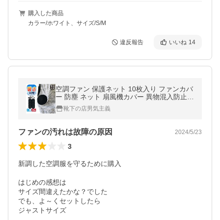
購入した商品
カラー/ホワイト、サイズ/S/M
違反報告
いいね
14
空調ファン 保護ネット 10枚入り ファンカバ
ー 防塵 ネット 扇風機カバー 異物混入防止
ほこり 落ち葉 侵入防止 作業服 空調ウェア
靴下の店男気主義
酷暑対策
ファンの汚れは故障の原因
2024/5/23
3
新調した空調服を守るために購入

はじめの感想は

サイズ間違えたかな？でした

でも、よ～くセットしたら

ジャストサイズ
