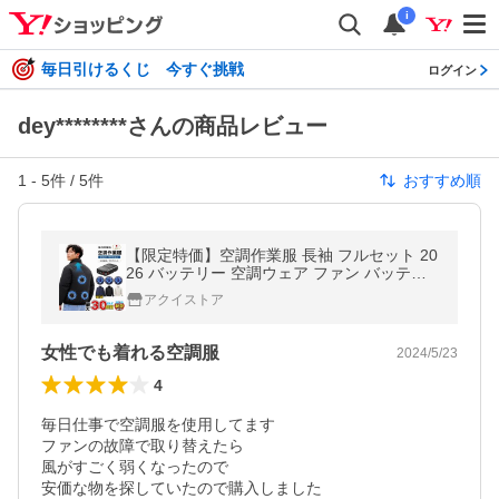
i
毎日引けるくじ 今すぐ挑戦
ログイン
dey********さんの商品レビュー
1
-
5
件 /
5
件
おすすめ順
【限定特価】空調作業服 長袖 フルセット 20
26 バッテリー 空調ウェア ファン バッテリ
ー セット エアコン服 ファンセット 空調作業
アクイストア
着 レディース 男女兼用 爆買
女性でも着れる空調服
2024/5/23
4
毎日仕事で空調服を使用してます

ファンの故障で取り替えたら

風がすごく弱くなったので

安価な物を探していたので購入しました
