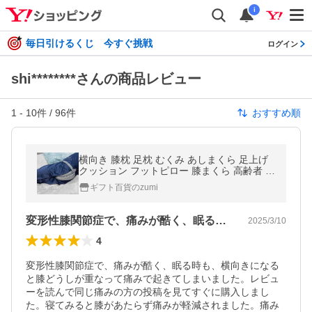
i
毎日引けるくじ 今すぐ挑戦
ログイン
shi********さんの商品レビュー
1
-
10
件 /
96
件
おすすめ順
横向き 膝枕 足枕 むくみ あしまくら 足上げ
クッション フットピロー 膝まくら 高齢者 低
反発 足上げ枕 母の日 父の日 ギフト
ギフト百貨のzumi
変形性膝関節症で、痛みが酷く、眠る時も…
2025/3/10
4
変形性膝関節症で、痛みが酷く、眠る時も、横向きになる
と膝どうしが重なって痛みで起きてしまいました。レビュ
ーを読んで同じ痛みの方の投稿を見てすぐに購入しまし
た。寝てみると膝があたらず痛みが軽減されました。痛み