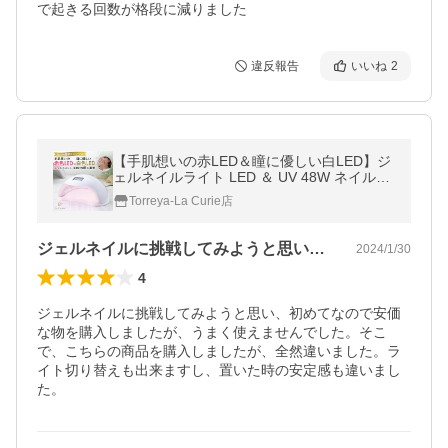
で起きる回数が格段に減りました
違反報告
いいね
2
【手肌想いの赤LED＆瞳に優しい白LED】ジ
ェルネイルライト LED ＆ UV 48W ネイルラ
イト 低ヒート機能 自動センサー ジェルネイ
Torreya-La Curie店
ル レジン【1年保証 ueenail監修】
ジェルネイルに挑戦してみようと思い、初…
2024/1/30
4
ジェルネイルに挑戦してみようと思い、初めてなので安価
な物を購入しましたが、うまく使えませんでした。そこ
で、こちらの商品を購入しましたが、全然違いました。ラ
イト切り替えも出来ますし、置いた時の安定感も違いまし
た。