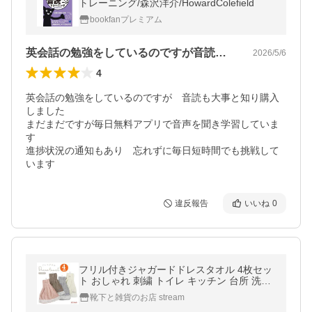
トレーニング/森沢洋介/HowardColefield
bookfanプレミアム
英会話の勉強をしているのですが音読も大…
2026/5/6
4
英会話の勉強をしているのですが　音読も大事と知り購入
しました　

まだまだですが毎日無料アプリで音声を聞き学習していま
す　

進捗状況の通知もあり　忘れずに毎日短時間でも挑戦して
います
違反報告
いいね
0
フリル付きジャガードドレスタオル 4枚セッ
ト おしゃれ 刺繍 トイレ キッチン 台所 洗面
所 可愛い タオル ジャガード 綿100 手拭き
靴下と雑貨のお店 stream
まとめ買い 送料無料