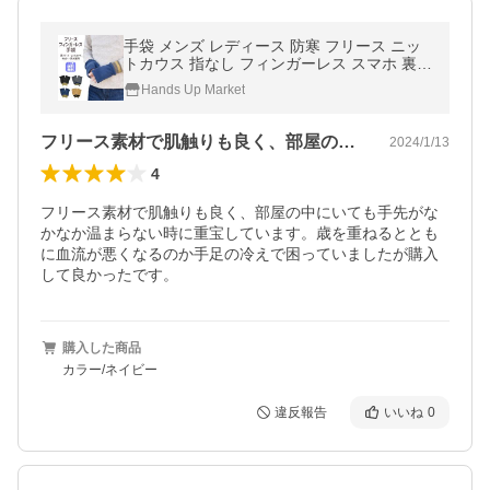
手袋 メンズ レディース 防寒 フリース ニッ
トカウス 指なし フィンガーレス スマホ 裏ボ
ア 裏フリース すべり止め アームウォーマー
Hands Up Market
通勤 通学 あったかグッズ
フリース素材で肌触りも良く、部屋の中に…
2024/1/13
4
フリース素材で肌触りも良く、部屋の中にいても手先がな
かなか温まらない時に重宝しています。歳を重ねるととも
に血流が悪くなるのか手足の冷えで困っていましたが購入
して良かったです。
購入した商品
カラー/ネイビー
違反報告
いいね
0