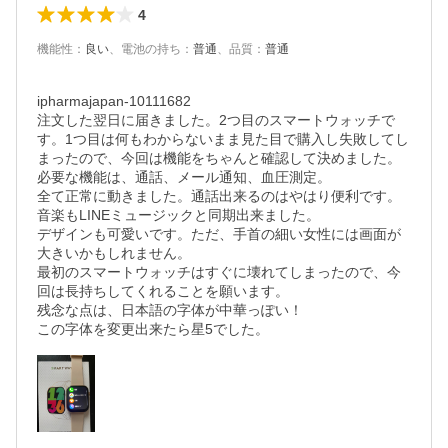
4
機能性
：
良い
、
電池の持ち
：
普通
、
品質
：
普通
ipharmajapan-10111682

注文した翌日に届きました。2つ目のスマートウォッチで
す。1つ目は何もわからないまま見た目で購入し失敗してし
まったので、今回は機能をちゃんと確認して決めました。

必要な機能は、通話、メール通知、血圧測定。

全て正常に動きました。通話出来るのはやはり便利です。

音楽もLINEミュージックと同期出来ました。

デザインも可愛いです。ただ、手首の細い女性には画面が
大きいかもしれません。

最初のスマートウォッチはすぐに壊れてしまったので、今
回は長持ちしてくれることを願います。

残念な点は、日本語の字体が中華っぽい！

この字体を変更出来たら星5でした。