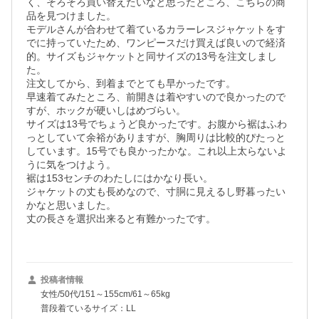
く、そろそろ買い替えたいなと思ったところ、こちらの商
品を見つけました。

モデルさんが合わせて着ているカラーレスジャケットをす
でに持っていたため、ワンピースだけ買えば良いので経済
的。サイズもジャケットと同サイズの13号を注文しまし
た。

注文してから、到着までとても早かったです。

早速着てみたところ、前開きは着やすいので良かったので
すが、ホックが硬いしはめづらい。

サイズは13号でちょうど良かったです。お腹から裾はふわ
っとしていて余裕がありますが、胸周りは比較的ぴたっと
しています。15号でも良かったかな。これ以上太らないよ
うに気をつけよう。

裾は153センチのわたしにはかなり長い。

ジャケットの丈も長めなので、寸胴に見えるし野暮ったい
かなと思いました。

丈の長さを選択出来ると有難かったです。

投稿者情報
女性/50代/151～155cm/61～65kg
普段着ているサイズ：LL