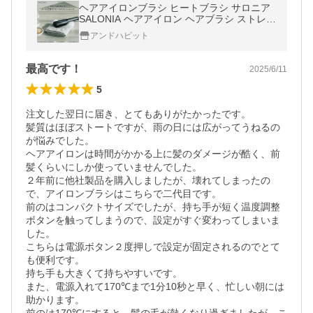
ヘアアイロンブラシ ヒートブラシ サロニア
SALONIA ヘアアイロン ヘアブラシ ストレー
ト 友人 家族 女性 プレゼント ストレートア
アンドハビット
イロン
最高です！
2025/6/11
5
注文した翌日に届き、とてもありがたかったです。

髪質はほぼストートですが、雨の日には広がってうねるの
が悩みでした。

ヘアアイロンは時間がかかる上に髪のダメージが酷く、前
髪くらいにしか使っていませんでした。

２年前に他社製品を購入しましたが、壊れてしまったの
で、アイロンブラシはこちらで二代目です。

前のはコンパクトサイズでしたが、持ち手が短く温度調整
ボタンを触ってしまうので、設定がすぐ変わってしまいま
した。

こちらは電源ボタン２度押しで設定が固定されるのでとて
も便利です。

持ち手も大きくて持ちやすいです。

また、電源入れて170℃まで1分10秒と早く、忙しい朝には
助かります。
