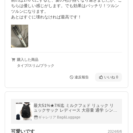
前のは170℃にすると、髪の毛が熱くなり過ぎましたが、こ
ちらは優しい感じがします。でも効果はバッチリ！ツルン
ツルンになります。

購入した商品
タイプ/スリム/ブラック
違反報告
いいね
0
最大51%★7/6迄 ミルクフェド リュック リ
ュックサック レディース 大容量 通学 シンプ
ル 黒 A4 MILKFED. BIG BACKPACK BAR バ
ギャレリア Bag&Luggage
ックパックバー 03164033
可愛いです
2024/6/6