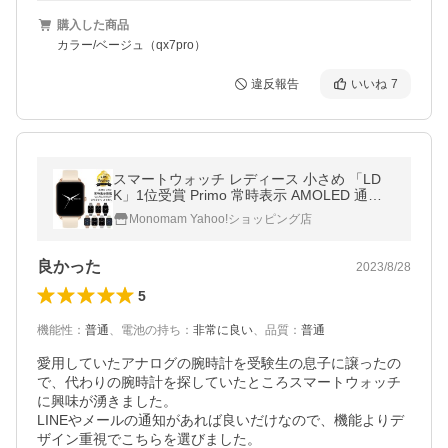
購入した商品
カラー/ベージュ（qx7pro）
違反報告
いいね
7
スマートウォッチ レディース 小さめ 「LD
K」1位受賞 Primo 常時表示 AMOLED 通話
機能 防水 iphone Android LINE メンズ 父の
Monomam Yahoo!ショッピング店
日 （SW-P18Nリニューアル）
良かった
2023/8/28
5
機能性
：
普通
、
電池の持ち
：
非常に良い
、
品質
：
普通
愛用していたアナログの腕時計を受験生の息子に譲ったの
で、代わりの腕時計を探していたところスマートウォッチ
に興味が湧きました。

LINEやメールの通知があれば良いだけなので、機能よりデ
ザイン重視でこちらを選びました。
