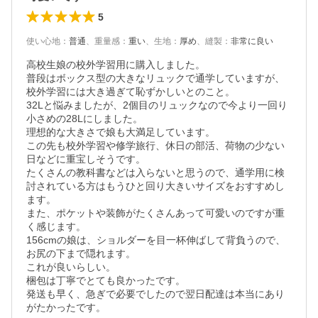
5
使い心地
：
普通
、
重量感
：
重い
、
生地
：
厚め
、
縫製
：
非常に良い
高校生娘の校外学習用に購入しました。

普段はボックス型の大きなリュックで通学していますが、
校外学習には大き過ぎて恥ずかしいとのこと。

32Lと悩みましたが、2個目のリュックなので今より一回り
小さめの28Lにしました。

理想的な大きさで娘も大満足しています。

この先も校外学習や修学旅行、休日の部活、荷物の少ない
日などに重宝しそうです。

たくさんの教科書などは入らないと思うので、通学用に検
討されている方はもうひと回り大きいサイズをおすすめし
ます。　

また、ポケットや装飾がたくさんあって可愛いのですが重
く感じます。

156cmの娘は、ショルダーを目一杯伸ばして背負うので、
お尻の下まで隠れます。

これが良いらしい。

梱包は丁寧でとても良かったです。

発送も早く、急ぎで必要でしたので翌日配達は本当にあり
がたかったです。
