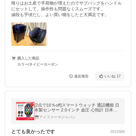
帰りはお土産で手荷物が増えたのでサブバッグをハンドル
にセットして、操作性も問題なくスムーズです。

値段も手頃だし、よい買い物をしたと大満足です。
購入した商品
カラー/ネイビーカーボン
違反報告
いいね
17
[2点で10％off]スマートウォッチ 通話機能 日
本製センサー 2.0インチ 血圧 心拍計 日本語
説明書 ランニングウォッチ iphone android
アイファーマジャパン
睡眠 歩数 防水 健康管理
とても良かったです
2023/9/6