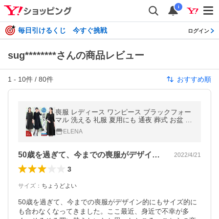
i
毎日引けるくじ 今すぐ挑戦
ログイン
sug********さんの商品レビュー
1
-
10
件 /
80
件
おすすめ順
喪服 レディース ワンピース ブラックフォー
マル 洗える 礼服 夏用にも 通夜 葬式 お盆 大
きいサイズ 小さいサイズ オールシーズン 試
ELENA
着チケット対象
50歳を過ぎて、今までの喪服がデザイン…
2022/4/21
3
サイズ
：
ちょうどよい
50歳を過ぎて、今までの喪服がデザイン的にもサイズ的に
も合わなくなってきました。ここ最近、身近で不幸が多