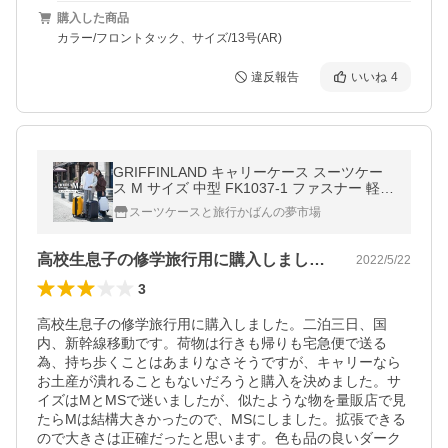
購入した商品
カラー/フロントタック、サイズ/13号(AR)
違反報告
いいね
4
GRIFFINLAND キャリーケース スーツケー
ス M サイズ 中型 FK1037-1 ファスナー 軽量
人気 おしゃれ キャリーバッグ 拡張 ハード 3
スーツケースと旅行かばんの夢市場
泊4日 グリフィンランド
高校生息子の修学旅行用に購入しました。…
2022/5/22
3
高校生息子の修学旅行用に購入しました。二泊三日、国
内、新幹線移動です。荷物は行きも帰りも宅急便で送る
為、持ち歩くことはあまりなさそうですが、キャリーなら
お土産が潰れることもないだろうと購入を決めました。サ
イズはMとMSで迷いましたが、似たような物を量販店で見
たらMは結構大きかったので、MSにしました。拡張できる
ので大きさは正確だったと思います。色も品の良いダーク