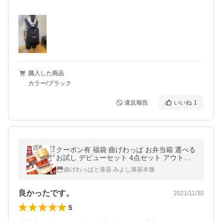
購入した商品
カラー/ブラック
違反報告
いいね
1
クーポン有 福袋 曲げわっぱ お弁当箱 選べる
お試し デビューセット 4点セット アウトレ
ット 2026年 男性 女性 お箸 大判ハンカチ ゴ
曲げわっぱと漆器 みよし漆器本舗
ムバンド
良かったです。
2021/11/30
5