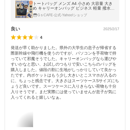
トートバッグ メンズ A4 小さめ 大容量 大き
め キャリーオンバッグ ビジネス 軽量 撥水
防水 レディース おしゃれ 通勤 通学 肩掛け
G s CAFE-公式-Yahoo!ショップ
旅行 シンプル カジュアル
良い
2025/2/17
4
発送が早く助かりました。県外の大学生の息子が帰省する
際新幹線や飛行機を使うのですが、パソコンを手荷物で持
っていて邪魔そうでした。キャリーオンバッグなら運びや
すいかなと思い、お試しのつもりで安いこちらのバッグを
購入しました。値段の割に生地がしっかりしていて良かっ
たです。内ポケットはもう少し大きいとこスマホが入るの
に、ちょっと残念です。大きさはスーツケースSサイズにち
ょうど良いです。スーツケースに入りきらない荷物も十分
入りそうです。まだ実際には使っていませんが息子が気に
入ってくれると嬉しいなぁ。