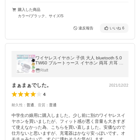
購入した商品
カラー/ブラック、サイズ/S
違反報告
いいね
6
ワイヤレスイヤホン 子供 大人 bluetooth 5.0
TW60 ブルートゥース イヤホン 両耳 片耳 Hi
-Fi高音質 ワイヤレスヘッドホン 通話
Rlaft
まぁまぁでした。
2021/12/22
4
耐久性
：
普通
、
音質
：
普通
中学生の娘用に購入しました。少し前に別のワイヤレスイ
ヤホンを買いましたが、フィット感が悪く音量も大きすぎ
て使えなかった為、こちらを買い直しました。安価なので
仕方ないと思いますが、充電器はかなり安っぽいです。オ
モチャみたいで、すぐに壊れそうな気がします。
