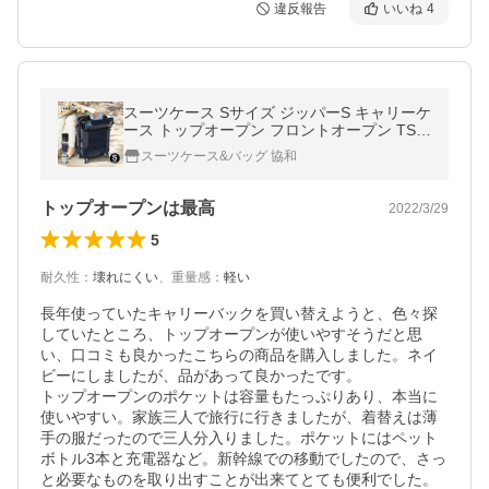
違反報告
いいね
4
スーツケース Sサイズ ジッパーS キャリーケ
ース トップオープン フロントオープン TSA
ロック ファスナー 機内持込 機内持ち込み 4
スーツケース&バッグ 協和
輪 TRAVELIST 2泊3日 WEB限定
トップオープンは最高
2022/3/29
5
耐久性
：
壊れにくい
、
重量感
：
軽い
長年使っていたキャリーバックを買い替えようと、色々探
していたところ、トップオープンが使いやすそうだと思
い、口コミも良かったこちらの商品を購入しました。ネイ
ビーにしましたが、品があって良かったです。

トップオープンのポケットは容量もたっぷりあり、本当に
使いやすい。家族三人で旅行に行きましたが、着替えは薄
手の服だったので三人分入りました。ポケットにはペット
ボトル3本と充電器など。新幹線での移動でしたので、さっ
と必要なものを取り出すことが出来てとても便利でした。
