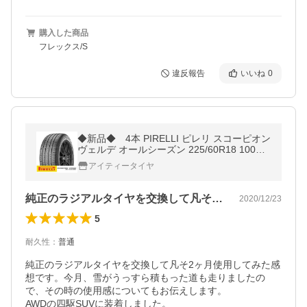
購入した商品
フレックス/S
違反報告
いいね
0
◆新品◆ 4本 PIRELLI ピレリ スコーピオン
ヴェルデ オールシーズン 225/60R18 100H
タイヤ単品
アイティータイヤ
純正のラジアルタイヤを交換して凡そ2ヶ…
2020/12/23
5
耐久性
：
普通
純正のラジアルタイヤを交換して凡そ2ヶ月使用してみた感
想です。今月、雪がうっすら積もった道も走りましたの
で、その時の使用感についてもお伝えします。

AWDの四駆SUVに装着しました。
