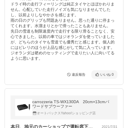
ドライ時の走行フィーリングは純正タイヤとほぼかわりま
せん。心配していた走行ノイズも気になりませんでした
し、以前よりしなやかさを感じます。

雨の日のグリップも問題ありません。思った通りに停まっ
てくれます。水溜まりとかで滑ったこともありません。

先日の雪道も制限速度内で走行する限り滑ることなく、安
心できました。以前の車ではジオランダを使っていました
が、どちらのタイヤも雪道でも優秀だと感じます。個人的
にはピレリのほうが上品な感じがして気に入っています。
ジオランダは硬めのセッティングで走りたい人に向いてる
ように思います。
違反報告
いいね
0
carrozzeria TS-WX130DA 20cm×13cmパ
ワードサブウーファー
オートバックスYahoo!ショッピング店
本日、地元のカーショップで運転席下に取…
2021/7/31