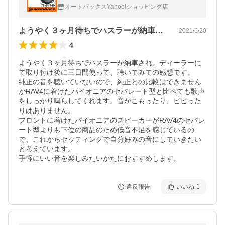
オートバックスYahoo!ショッピング店
ようやく３ヶ月待ちでハスラーが納車され…
2021/6/20
4
ようやく３ヶ月待ちでハスラーが納車され、ディーラーに
て取り付け後に三日間使って、聴いてみての感想です。

純正の音を聴いていないので、純正との比較はできません
がRAV4に着けたパイオニアのセパレート型と比べても歌声
をしっかり鳴らしてくれます。音がこもったり、ビビった
りはありません。

フロントに着けたパイオニアのスピーカーがRAV4のセパレ
ート型よりも下位の商品のため低音不足を感じているの
で、これからセッティングで自分好みの音にしていきたい
と考えています。

手軽にいい音を楽しみたいかたにおすすめします。
違反報告
いいね
1