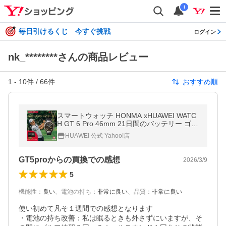
i
毎日引けるくじ 今すぐ挑戦
ログイン
nk_********さんの商品レビュー
1
-
10
件 /
66
件
おすすめ順
スマートウォッチ HONMA xHUAWEI WATC
H GT 6 Pro 46mm 21日間のバッテリー ゴル
フコースの高低差補正 1ショット前の距離表
HUAWEI 公式 Yahoo!店
示 クラブ表示 スポーツGPS
GT5proからの買換での感想
2026/3/9
5
機能性
：
良い
、
電池の持ち
：
非常に良い
、
品質
：
非常に良い
使い初めて凡そ１週間での感想となります

・電池の持ち改善：私は眠るときも外さずにいますが、そ