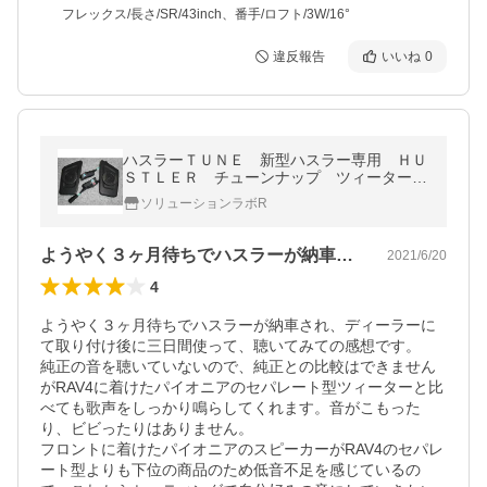
フレックス/長さ/SR/43inch、番手/ロフト/3W/16°
違反報告
いいね
0
ハスラーＴＵＮＥ 新型ハスラー専用 ＨＵ
ＳＴＬＥＲ チューンナップ ツィーター
ポン付け
ソリューションラボR
ようやく３ヶ月待ちでハスラーが納車され…
2021/6/20
4
ようやく３ヶ月待ちでハスラーが納車され、ディーラーに
て取り付け後に三日間使って、聴いてみての感想です。

純正の音を聴いていないので、純正との比較はできません
がRAV4に着けたパイオニアのセパレート型ツィーターと比
べても歌声をしっかり鳴らしてくれます。音がこもった
り、ビビったりはありません。

フロントに着けたパイオニアのスピーカーがRAV4のセパレ
ート型よりも下位の商品のため低音不足を感じているの