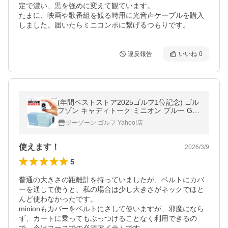
定で濃い、黒を強めに変えて観ています。

たまに、映画や歌番組を観る時用に光音声ケーブルを購入
しました。届いたらミニコンポに繋げるつもりです。
違反報告
いいね
0
(年間ベストストア2025ゴルフ1位記念) ゴル
フゾン キャディトーク ミニオン ブルー GO
LFZON CaddyTalk Minion ゴルフ用レーザー
ジーゾーン ゴルフ Yahoo!店
距離計 爆買
使えます！
2026/3/9
5
普通の大きさの距離計を持っていましたが、ベルトにカバ
ーを通して使うと、私の場合は少し大きさがネックでほと
んど使わなかったです。

minionもカバーをベルトにさして使いますが、邪魔になら
ず、カートに乗ってもぶっつけることなく利用できるの