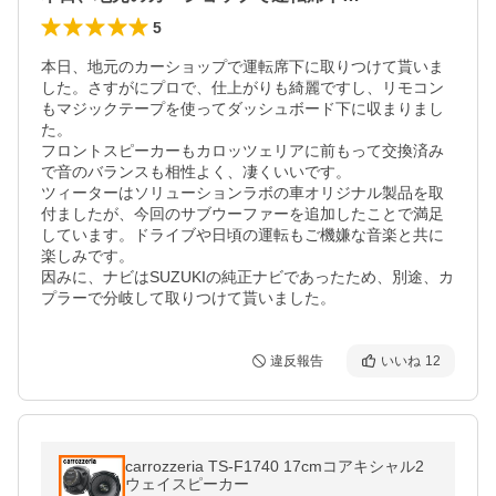
5
本日、地元のカーショップで運転席下に取りつけて貰いま
した。さすがにプロで、仕上がりも綺麗ですし、リモコン
もマジックテープを使ってダッシュボード下に収まりまし
た。

フロントスピーカーもカロッツェリアに前もって交換済み
で音のバランスも相性よく、凄くいいです。

ツィーターはソリューションラボの車オリジナル製品を取
付ましたが、今回のサブウーファーを追加したことで満足
しています。ドライブや日頃の運転もご機嫌な音楽と共に
楽しみです。

因みに、ナビはSUZUKIの純正ナビであったため、別途、カ
プラーで分岐して取りつけて貰いました。
違反報告
いいね
12
carrozzeria TS-F1740 17cmコアキシャル2
ウェイスピーカー