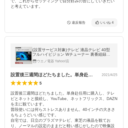
で、これからセッティングで自分好みの音にしていきたい
と考えています。
違反報告
いいね
4
(設置サービス対象)テレビ 液晶テレビ 40型
フルハイビジョン Wチューナー 裏番組録画
HDD録画 2台目 セカンドテレビ 寝室 シンプ
ウエノ電器 Yahoo!店
ル 40v型 LT-40FSX-F1 (HS) *
設置後三週間ほどたちました。単身赴任用…
2021/4/25
5
設置後三週間ほどたちました。単身赴任用に購入し、テレ
ビとネットと接続し、YouTube、ネットフリックス、DAZN
を主に観ています。

普段使いには何らストレスありません。40インチの大きさ
もちょうどいい感じです。

自宅では、日立のプラズマテレビ、東芝の液晶を観てお
り、ノーマルの設定のままだと軽い感じがしたので映像設