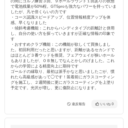
の間にゴルフ練習３回、９ホールラウンド１回ありの状態
で電池残量が50%程。GT5proも強力なパワーを持っていま
したが、凡そ倍くらいの力です

・コース認識スピードアップ、位置情報精度アップを体
感。早くなりました

・傾斜考慮機能：これからハンディタイプの距離計と併用
し、自分の使い方を探っていきますが正確な情報の印象で
す

・おすすめクラブ機能：この機能が欲しくて買換しまし
た。初回利用だったと思いますが、距離があるセカンドで
はほとんど３番ウッドを推奨。フェアウェイが狭いホール
もありましたが、ＯＢ無しでなんとかしのげました。これ
からの学習による精度向上に期待です

ゴールドの縁取り、最初は派手かなと思いましたごが、慣
れたら高級感があって◯です！装着前にガラスコーティン
グを施工し、２週間後に更にガラスコーティングを上塗り
予定です。光沢が増し、更に傷防止になります。
違反報告
いいね
0