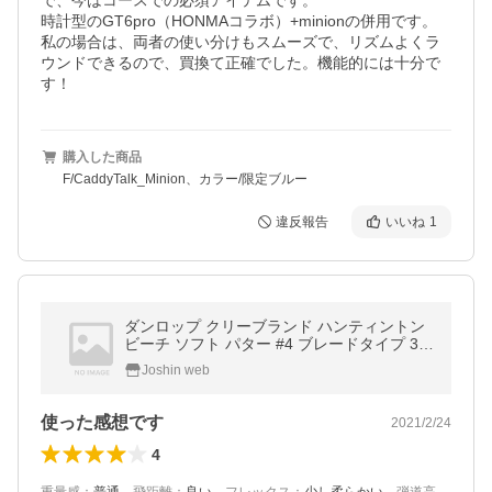
で、今はコースでの必須アイテムです。

時計型のGT6pro（HONMAコラボ）+minionの併用です。
私の場合は、両者の使い分けもスムーズで、リズムよくラ
ウンドできるので、買換て正確でした。機能的には十分で
す！
購入した商品
F/CaddyTalk_Minion、カラー/限定ブルー
違反報告
いいね
1
ダンロップ クリーブランド ハンティントン
ビーチ ソフト パター #4 ブレードタイプ 34
インチ Clevelandgolf HB-SOFT#4 返品種別
Joshin web
A
使った感想です
2021/2/24
4