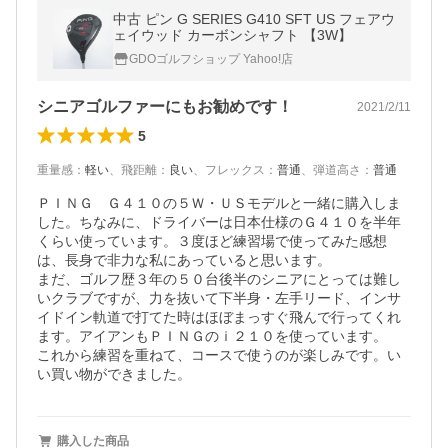
中古 ピン G SERIES G410 SFT US フェアウ
ェイウッド カーボンシャフト 【3W】
GDOゴルフショップ Yahoo!店
シニアゴルファーにもお勧めです！
2021/2/11
5
重量感
：
軽い
、
飛距離
：
良い
、
フレックス
：
普通
、
弾道高さ
：
普通
ＰＩＮＧ　Ｇ４１０の５Ｗ・ＵＳモデルと一緒に購入しま
した。ちなみに、ドライバーは日本仕様のＧ４１０を半年
くらい使っています。３度ほど練習場で使ってみた感想
は、長身で非力な私にあっていると思います。

まだ、ゴルフ歴３年の５０台後半のシニアにとっては難し
いクラブですが、力を抜いて下半身・左手リード、インサ
イドイン軌道で打てた時はほぼまっすぐ飛んで行ってくれ
ます。アイアンもＰＩＮＧのｉ２１０を使っています。

これから練習を重ねて、コースで使うのが楽しみです。い
い買い物ができました。
購入した商品