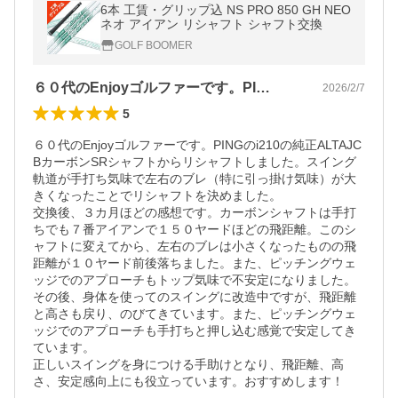
6本 工賃・グリップ込 NS PRO 850 GH NEO
ネオ アイアン リシャフト シャフト交換
GOLF BOOMER
６０代のEnjoyゴルファーです。PI…
2026/2/7
5
６０代のEnjoyゴルファーです。PINGのi210の純正ALTAJC
BカーボンSRシャフトからリシャフトしました。スイング
軌道が手打ち気味で左右のブレ（特に引っ掛け気味）が大
きくなったことでリシャフトを決めました。

交換後、３カ月ほどの感想です。カーボンシャフトは手打
ちでも７番アイアンで１５０ヤードほどの飛距離。このシ
ャフトに変えてから、左右のブレは小さくなったものの飛
距離が１０ヤード前後落ちました。また、ピッチングウェ
ッジでのアプローチもトップ気味で不安定になりました。

その後、身体を使ってのスイングに改造中ですが、飛距離
と高さも戻り、のびてきています。また、ピッチングウェ
ッジでのアプローチも手打ちと押し込む感覚で安定してき
ています。

正しいスイングを身につける手助けとなり、飛距離、高
さ、安定感向上にも役立っています。おすすめします！