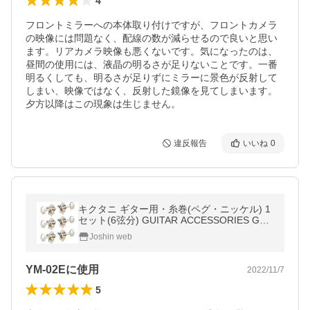
4
フロントミラーへの本体取り付けですが、フロントカメラ
の映像には問題なく、配線の数が減らせるので良いと思い
ます。リアカメラ映像も悪くないです。気になったのは、
昼間の使用には、液晶の明るさが足りないことです。一番
明るくしても、明るさが足りずにミラーに景色が反射して
しまい、映像ではなく、反射した鏡像を見てしまいます。
夕方以降はこの現象は生じません。
違反報告
いいね
0
キクタニ ギター用・糸巻(ペグ・ニッケル) 1
セット(6弦分) GUITAR ACCESSORIES GM-
WN3 返品種別A
Joshin web
YM-02Eに使用
2022/11/7
5