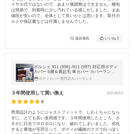
イヤル式ではないので、あまり微調整はできません。梱包
は簡易で、到着時に少し汚れている感じがしました。まあ
値段が安いので、全体として良いかとは思います。取付ボ
ルトや保証書などは付属しませんでした。
違反報告
いいね
2
ポルシェ 911 (996) /911 (997) 対応用ボディ
カバー 5層＆裏起毛 車カバー カバーランド
カバーライト プレミアム プレステージ 爆買
ボディカバー専門店カバーランド
３年間使用して買い換え
2021/6/13
5
専用設計のようにジャストフィットで、しわくちゃになら
ずに、とても良い使用感です。３年間使用したところ、さ
すがに日光でボロボロになり、破れてしまいました。劣化
すると裏地が毛羽立って、ボディが繊維のクズで白っぽく