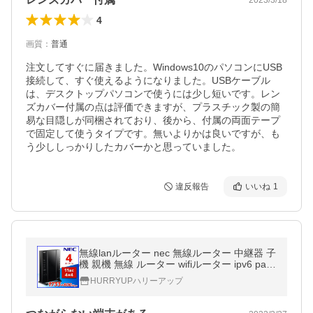
4
画質
：
普通
注文してすぐに届きました。Windows10のパソコンにUSB
接続して、すぐ使えるようになりました。USBケーブル
は、デスクトップパソコンで使うには少し短いです。レン
ズカバー付属の点は評価できますが、プラスチック製の簡
易な目隠しが同梱されており、後から、付属の両面テープ
で固定して使うタイプです。無いよりかは良いですが、も
う少ししっかりしたカバーかと思っていました。
違反報告
いいね
1
無線lanルーター nec 無線ルーター 中継器 子
機 親機 無線 ルーター wifiルーター ipv6 pa-
wg2600hs 無線lan 訳あり
HURRYUPハリーアップ