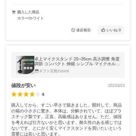
購入した商品
カラー/ホワイト
違反報告
いいね
0
卓上マイクスタンド 25~35cm 高さ調整 角度
調節 コンパクト 伸縮 シンプル マイクホルダ
ー 倒れにくい 卓上サイズ 回転可能 安定感
ギフト百貨のzumi
簡単
値段が安い
2023/3/23
4
購入してから、すごい早さで届きました。開封して、商品
の箱の小ささに驚き。本体は、分解されていて、ほぼプラ
スチック製です。正直、高級感はありません。ただ、値段
を考えれば仕方ないかと思います。耐久性のある感じでは
ないです。とにかく安くマイクスタンドを買いたいという
需要には良いと思います。