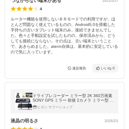
つながらない端末がある
2022/2/27
4
ルーター機能を使用しないＢＲモードでの利用ですが、ほ
とんど問題なく使えているものの、Android5.0を搭載した
手持ちの古いタブレット端末のみ、接続できませんでし
た。色々と手動設定を試したものの、保存済みから、どう
しても接続にならない。その点は、古い端末ということ
で、あきらめました。aterm自体は、基本的に安定している
ので気に入っています。
違反報告
いいね
0
ドライブレコーダー ミラー型 2K 360万画素
SONY GPS ミラー 前後 2カメラ ミラー型 前
後カメラ 前後 200万画素 爆買 母の日 父の日
ヒガシ ヤフーショップ
Hm-030
液晶の明るさ
2026/2/1