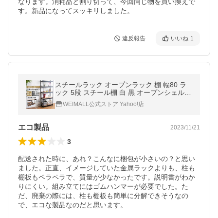
なります。消耗品と割り切って、今回同じ物を買い換えで
す。新品になってスッキリしました。
違反報告
いいね
1
スチールラック オープンラック 棚 幅80 ラ
ック 5段 スチール棚 白 黒 オープンシェルフ
木製 組み換え 高さ調節 ウッドラック 収納ラ
WEIMALL公式ストア Yahoo!店
ック 収納棚 本棚 おしゃれ
エコ製品
2023/11/21
3
配送された時に、あれ？こんなに梱包が小さいの？と思い
ました。正直、イメージしていた金属ラックよりも、柱も
棚板もペラペラで、質量が少なかったです。説明書がわか
りにくい。組み立てにはゴムハンマーが必要でした。た
だ、廃棄の際には、柱も棚板も簡単に分解できそうなの
で、エコな製品なのだと思います。