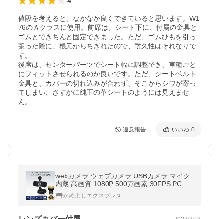
4
値段を考えると、なかなか良くできていると思います。W1
76のＡクラスに使用。前席は、シート下に、付属の金具と
ゴムとできちんと固定できました。ただ、ゴムひもを引っ
張った際に、根元からちぎれたので、耐久性はそれなりで
す。

後席は、センターパーツでシート幅に調整でき、車種ごと
にフィットさせられるのが良いです。ただ、シートベルト
金具と、カバーの切れ込みが合わず、そこからシワが寄っ
てしまい、さすがに純正の革シートのようには見えませ
ん。
違反報告
いいね
0
webカメラ ウェブカメラ USBカメラ マイク
内蔵 高画質 1080P 500万画素 30FPS PCカ
メラ web会議 リモートワーク
かめよしエクスプレス
レンズカバー付属
2023/3/18