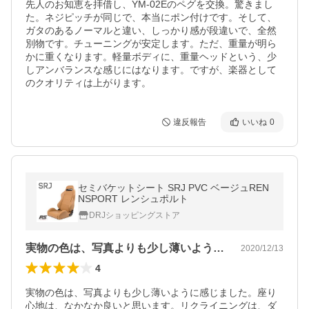
先人のお知恵を拝借し、YM-02Eのペグを交換。驚きまし
た。ネジピッチが同じで、本当にポン付けです。そして、
ガタのあるノーマルと違い、しっかり感が段違いで、全然
別物です。チューニングが安定します。ただ、重量が明ら
かに重くなります。軽量ボディに、重量ヘッドという、少
しアンバランスな感じにはなります。ですが、楽器として
のクオリティは上がります。
違反報告
いいね
0
セミバケットシート SRJ PVC ベージュREN
NSPORT レンシュポルト
DRJショッピングストア
実物の色は、写真よりも少し薄いように感…
2020/12/13
4
実物の色は、写真よりも少し薄いように感じました。座り
心地は、なかなか良いと思います。リクライニングは、ダ