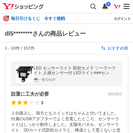
i
毎日引けるくじ 今すぐ挑戦
ログイン
dl5********さんの商品レビュー
1
-
10
件 /
107
件
おすすめ順
LED センサーライト 防犯カメラ ソーラーラ
イト 人感センサー付 LEDライト###センサ
ーライトDVR###
一撃SHOP
設置に工夫が必要
2023/5/1
3
２台購入し、両方ともスイッチはちゃんと付いてました。
付属のUSBアダプターでよく充電したところ、センサーラ
イトはしっかり動作しました。太陽光パネル、センサーラ
イト、SDカード式防犯カメラと、構成として悪くないと思