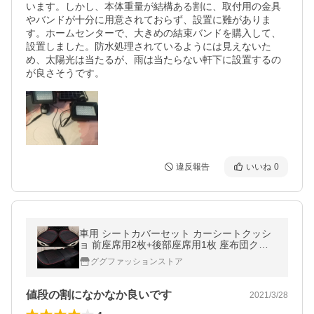
います。しかし、本体重量が結構ある割に、取付用の金具
やバンドが十分に用意されておらず、設置に難がありま
す。ホームセンターで、大きめの結束バンドを購入して、
設置しました。防水処理されているようには見えないた
め、太陽光は当たるが、雨は当たらない軒下に設置するの
が良さそうです。
違反報告
いいね
0
車用 シートカバーセット カーシートクッシ
ョ 前座席用2枚+後部座席用1枚 座布団クッ
ション 座席シート 3枚組 カー用品 脱とても
ググファッションストア
簡単 滑り止め
値段の割になかなか良いです
2021/3/28