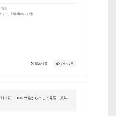
た商品
グレー、対応機種/13.3型
違反報告
いいね
0
グリコ パワープロダクション エキストラ ハイポトニックドリンク クエン酸&amp;BCAA グレープフルーツ味 1箱 10本 外箱から出して発送 賞味期限2027年6月以降