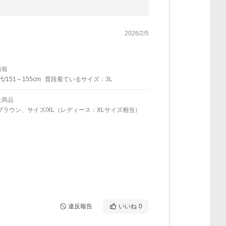
2026/2/5
情報
代/151～155cm
普段着ているサイズ：3L
た商品
ブラウン、サイズ/XL（レディース：XLサイズ相当）
違反報告
いいね
0