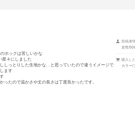
投稿者
女性/50
のホックは苦しいかな

星４にしました

購入し
ししっとりした生地かな…と思っていたので違うイメージで
カラー/
します



かったので温かさや丈の長さは丁度良かったです。