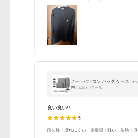
Inateckヤフー店
良い良い!!
5
耐久性
：
壊れにくい
、
重量感
：
軽い
、
生地
：
厚