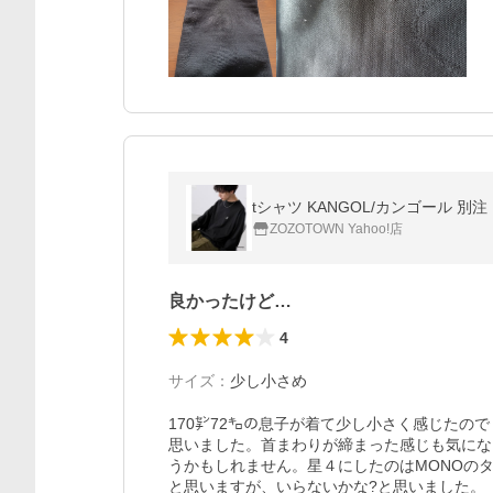
tシャツ KANGOL/カンゴール 
ZOZOTOWN Yahoo!店
良かったけど…
4
サイズ
：
少し小さめ
170㌢72㌔の息子が着て少し小さく感じたの
思いました。首まわりが締まった感じも気にな
うかもしれません。星４にしたのはMONOの
と思いますが、いらないかな?と思いました。