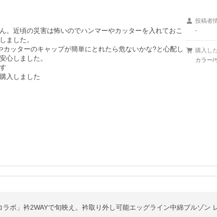
投稿者
ん。近頃の災害は怖いのでハンマーやカッターを入れておこ
-
しました。

やカッターのキャップが簡単にとれたら危ないかな?と心配し
購入し
安心しました。

カラー/


購入しました
ャバコラボ」衿2WAYで旬映え。衿取り外し可能エッグライン中綿ブルゾン 