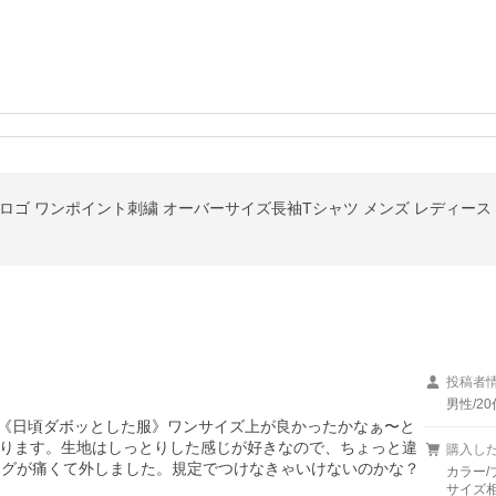
別注 ロゴ ワンポイント刺繍 オーバーサイズ長袖Tシャツ メンズ レディース
投稿者
男性/20
で《日頃ダボッとした服》ワンサイズ上が良かったかなぁ〜と
ります。生地はしっとりした感じが好きなので、ちょっと違
購入し
タグが痛くて外しました。規定でつけなきゃいけないのかな？
カラー/
サイズ