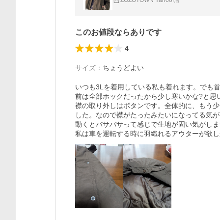
ZOZOTOWN Yahoo!店
このお値段ならありです
4
サイズ
：
ちょうどよい
いつも3Lを着用している私も着れます。でも首
前は全部ホックだったから少し寒いかな?と思い
襟の取り外しはボタンです。全体的に、もう少
した。なので襟がたったみたいになってる気が
動くとバサバサって感じで生地が固い気がします
私は車を運転する時に羽織れるアウターが欲し