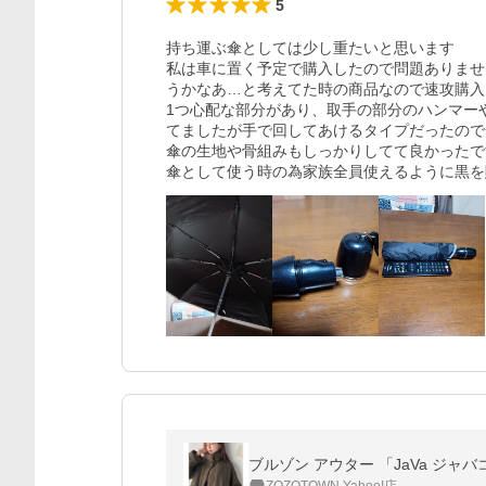
5
持ち運ぶ傘としては少し重たいと思います

私は車に置く予定で購入したので問題ありませ
うかなあ…と考えてた時の商品なので速攻購入
1つ心配な部分があり、取手の部分のハンマー
てましたが手で回してあけるタイプだったので
傘の生地や骨組みもしっかりしてて良かったです
傘として使う時の為家族全員使えるように黒を
ブルゾン アウター 「JaVa ジ