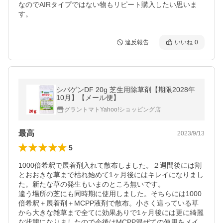
なのでAIRタイプではない物もリピート購入したい思いま
す。
違反報告
いいね
0
シバゲンDF 20g 芝生用除草剤【期限2028年
10月】【メール便】
グラントマトYahoo!ショッピング店
最高
2023/9/13
5
1000倍希釈で展着剤入れて散布しました。２週間後には割
とおおきな草まで枯れ始めて1ヶ月後にはキレイになりまし
た。新たな草の発生もいまのところ無いです。

違う場所の芝にも同時期に使用しました。そちらには1000
倍希釈＋展着剤＋MCPP液剤で散布。小さく這っている草
から大きな雑草まで全てに効果ありで1ヶ月後には更に綺麗
な状態になりましたので今後はMCPP混ぜての使用をメイ