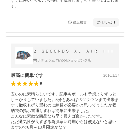
すぐに使いたいので交換せず我慢しますって事で☆1にしま
す。
違反報告
いいね
1
２ ＳＥＣＯＮＤＳ ＸＬ ＡＩＲ ＩＩＩ
ナチュラム Yahoo!ショッピング店
最高に簡単です
2016/1/17
5
安いのに素晴らしいです。記事もポールも予想よりずっと
しっかりしていました。5分もあればペグダウンまで出来ま
すし撤収も折り畳むのに練習が必要かと思ってましたが収
納袋の指示書通りすれば簡単に出来ました。

こんなに素敵な商品なら早く買えば良かったです。

ただ通気性が良すぎる為肌寒い時期からは使えないと思い
ますので6月～10月限定かな？
