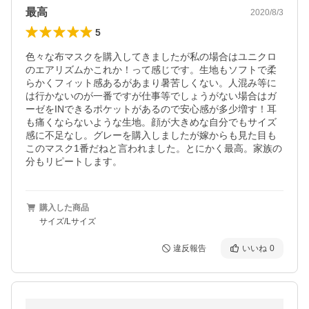
最高
2020/8/3
5
色々な布マスクを購入してきましたが私の場合はユニクロ
のエアリズムかこれか！って感じです。生地もソフトで柔
らかくフィット感あるがあまり暑苦しくない。人混み等に
は行かないのが一番ですが仕事等でしょうがない場合はガ
ーゼをINできるポケットがあるので安心感が多少増す！耳
も痛くならないような生地。顔が大きめな自分でもサイズ
感に不足なし。グレーを購入しましたが嫁からも見た目も
このマスク1番だねと言われました。とにかく最高。家族の
分もリピートします。
購入した商品
サイズ/Lサイズ
違反報告
いいね
0