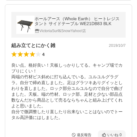
ホールアース（Whole Earth） ヒートレジス
タント サイドテーブル WE21DB83 BLK
VictoriaSurf&SnowYahoo!店
組み立てとにかく雑
2019/10/7
4
良い点。格好良い！天板しっかりしてる。キャンプ場でカ
ブりにくい！

両端の竹材ビス斜めに打ち込んでいる。ユルユルグラグ
ラ。自分で締め直しました。足はグラツキありグイッとし
わりを直しました。ロック部分ユルユルなので自分で曲げ
ました。天板。端の竹材。ロック部。足材と少ない部品点
数なんだから商品として売るならちゃんと組み上げてくれ
よと思いました。

自分で微調整したり直したり出来ないことはないのでトー
タル高評価にはしました。
違反報告
いいね
0