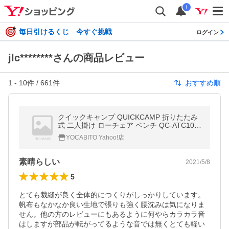
i
毎日引けるくじ 今すぐ挑戦
ログイン
jlc********さんの商品レビュー
1
-
10
件 /
661
件
おすすめ順
クイックキャンプ QUICKCAMP 折りたたみ
式 二人掛け ローチェア ベンチ QC-ATC100
KH カーキ QCCHAIR 2人用 アウトドア用 軽
YOCABITO Yahoo!店
量 クッション入り ロースタイル
素晴らしい
2021/5/8
5
とても裁縫が良く全体的につくりがしっかりしています。
帆布もなかなか良い生地で張りも強く腰沈みは気になりま
せん。他の方のレビューにもあるように何やらカラカラ音
はしますが部品が転がってるような音では無くとても軽い