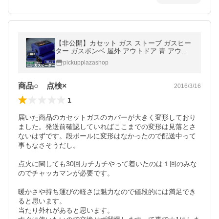
【非公開】カセット ガス ストーブ ガスヒー
ター ガスボンベ 屋外 アウトドア 青 アウト
ドアヒーター
pickupplazashop
商品○ 点検×
2016/3/16
1
届いた商品のカセットガスのカバーが大きく変形しており
ました。発送前確認していればここまでの変形は見落とさ
ないはずです。段ボールに変形はなかったので配送中って
事もなさそうだし。

点火に関しても30回カチカチやって着いたのは１回のみな
のでチャッカマンが必要です。

暖かさや持ち運びの軽さは魅力なので値段的には満足でき
ると思います。

当たり外れがあると思います。
