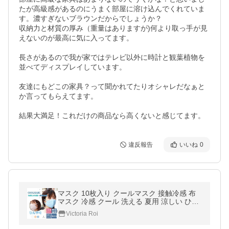
たが高級感があるのにうまく部屋に溶け込んでくれていま
す。濃すぎないブラウンだからでしょうか？

収納力と材質の厚み（重量はありますが)何より取っ手が見
えないのが最高に気に入ってます。

長さがあるので我が家ではテレビ以外に時計と観葉植物を
並べてディスプレイしています。

友達にもどこの家具？って聞かれてたりオシャレだなぁと
か言ってもらえてます。

結果大満足！これだけの商品なら高くないと感じてます。
違反報告
いいね
0
マスク 10枚入り クールマスク 接触冷感 布
マスク 冷感 クール 洗える 夏用 涼しい ひん
やり 涼しい 男女兼用 繰り返し使える
Victoria Roi