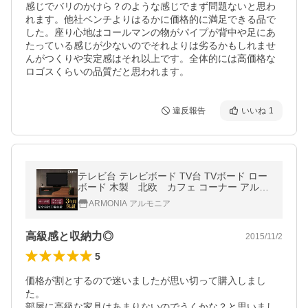
感じでバリのかけら？のような感じでまず問題ないと思わ
れます。他社ベンチよりはるかに価格的に満足できる品で
した。座り心地はコールマンの物がパイプが背中や足にあ
たっている感じが少ないのでそれよりは劣るかもしれませ
んがつくりや安定感はそれ以上です。全体的には高価格な
ロゴスくらいの品質だと思われます。
違反報告
いいね
1
テレビ台 テレビボード TV台 TVボード ロー
ボード 木製 北欧 カフェ コーナー アルモ
ニア
ARMONIA アルモニア
高級感と収納力◎
2015/11/2
5
価格が割とするので迷いましたが思い切って購入しまし
た。

部屋に高級な家具はあまりないのでうくかな？と思いまし