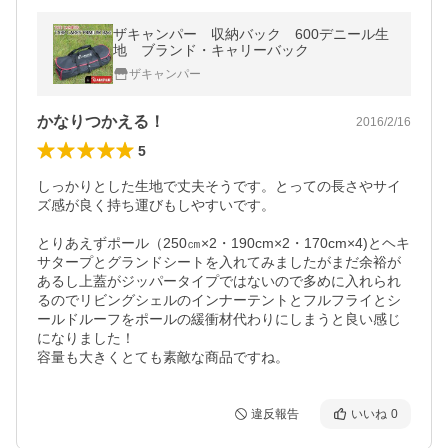
ザキャンパー 収納バック 600デニール生
地 ブランド・キャリーバック
ザキャンパー
かなりつかえる！
2016/2/16
5
しっかりとした生地で丈夫そうです。とっての長さやサイ
ズ感が良く持ち運びもしやすいです。

とりあえずポール（250㎝×2・190cm×2・170cm×4)とヘキ
サタープとグランドシートを入れてみましたがまだ余裕が
あるし上蓋がジッパータイプではないので多めに入れられ
るのでリビングシェルのインナーテントとフルフライとシ
ールドルーフをポールの緩衝材代わりにしまうと良い感じ
になりました！

容量も大きくとても素敵な商品ですね。
違反報告
いいね
0