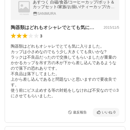
あすつく 白磁/食器/コーヒーカップ/ポット＆
カップセット/家族/お揃い/ティーカップ/カフ
ェ/カップアンドソーサー/カラトリー/ポーセ
SANIMURA
リンアート/ポーセラーツ
陶器類はどれもオシャレでとても気に入り…
2015/11/5
3
陶器類はどれもオシャレでとても気に入りました。

カップは小さめなのでもう少し大きくても良いかな?

ラックは不良品だったので交換してもらいましたが重量の
かかるカップを吊す方の木が下から差し込んであるような
ので落下の恐れありです。

不良品は落下してました。

上から差し込んであると問題ないと思いますので要改良で
す。

使う前にビス止めする等の対処をしなければ不安なので☆3
にさせてもらいました。
違反報告
いいね
0