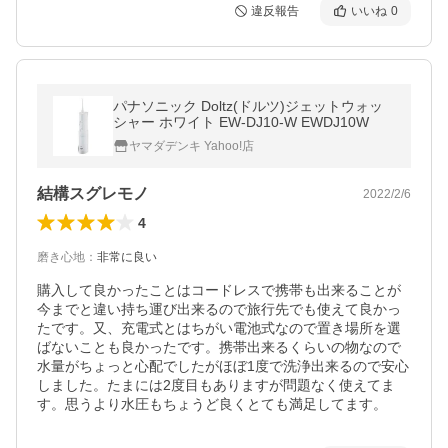
違反報告
いいね
0
パナソニック Doltz(ドルツ)ジェットウォッ
シャー ホワイト EW-DJ10-W EWDJ10W
ヤマダデンキ Yahoo!店
結構スグレモノ
2022/2/6
4
磨き心地
：
非常に良い
購入して良かったことはコードレスで携帯も出来ることが
今までと違い持ち運び出来るので旅行先でも使えて良かっ
たです。又、充電式とはちがい電池式なので置き場所を選
ばないことも良かったです。携帯出来るくらいの物なので
水量がちょっと心配でしたがほぼ1度で洗浄出来るので安心
しました。たまには2度目もありますが問題なく使えてま
す。思うより水圧もちょうど良くとても満足してます。