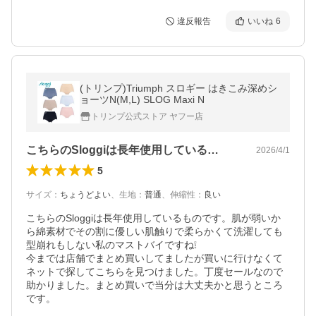
違反報告
いいね
6
(トリンプ)Triumph スロギー はきこみ深めシ
ョーツN(M,L) SLOG Maxi N
トリンプ公式ストア ヤフー店
こちらのSloggiは長年使用している…
2026/4/1
5
サイズ
：
ちょうどよい
、
生地
：
普通
、
伸縮性
：
良い
こちらのSloggiは長年使用しているものです。肌が弱いか
ら綿素材でその割に優しい肌触りで柔らかくて洗濯しても
型崩れもしない私のマストバイですね❕️

今までは店舗でまとめ買いしてましたが買いに行けなくて
ネットで探してこちらを見つけました。丁度セールなので
助かりました。まとめ買いで当分は大丈夫かと思うところ
です。