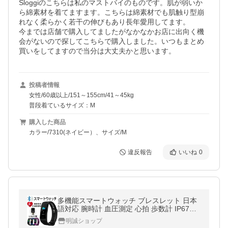
Sloggiのこちらは私のマストバイのものです。肌が弱いか
ら綿素材を着てますます。こちらは綿素材でも肌触り型崩
れなく柔らかく若干の伸びもあり長年愛用してます。

今までは店舗で購入してましたがなかなかお店に出向く機
会がないので探してこちらで購入しました。いつもまとめ
買いをしてますので当分は大丈夫かと思います。
投稿者情報
女性/60歳以上/151～155cm/41～45kg
普段着ているサイズ：M
購入した商品
カラー/7310(ネイビー）、サイズ/M
違反報告
いいね
0
多機能スマートウォッチ ブレスレット 日本
語対応 腕時計 血圧測定 心拍 歩数計 IP67防
水 GPS LINE 新型 睡眠検測 iPhone Android
明誠ショップ
【PL保険加入済み製品・安心】