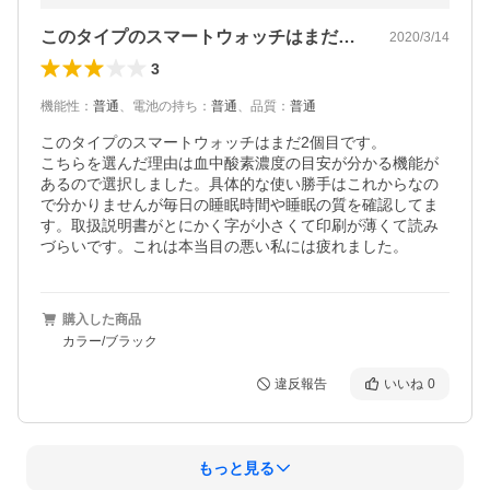
このタイプのスマートウォッチはまだ2個…
2020/3/14
3
機能性
：
普通
、
電池の持ち
：
普通
、
品質
：
普通
このタイプのスマートウォッチはまだ2個目です。

こちらを選んだ理由は血中酸素濃度の目安が分かる機能が
あるので選択しました。具体的な使い勝手はこれからなの
で分かりませんが毎日の睡眠時間や睡眠の質を確認してま
す。取扱説明書がとにかく字が小さくて印刷が薄くて読み
づらいです。これは本当目の悪い私には疲れました。
購入した商品
カラー/ブラック
違反報告
いいね
0
もっと見る