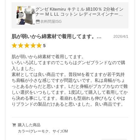
グンゼ Kitemiru キテミル 綿100％ 2分袖イン
ナー M L LL コットン レディースインナー
婦人肌着 半袖 トップス 女性 柔らか天然素材
衣料問屋ISG
ルームウェア オフィス
肌が弱いから綿素材で着用してます。いろ…
2026/4/1
5
肌が弱いから綿素材で着用してます。

いろいろ試してますのでこちらはグンゼブランドなので購
入しました。

素材としては良い商品です。普段Мを着てますが若干気持
ち肩幅が小さな感じですが問題ないです。私は肩幅がちょ
っとあるからだと思います。Lだと身幅がブカブカなので難
しい選択をいつもしてます。1度試して購入して着用してか
ら決める事にしてます。着崩れも型崩れも伸びもなくやは
りブランドの製品だけあると思いました。良い商品です。
購入した商品
カラー/グレーモク、サイズ/M