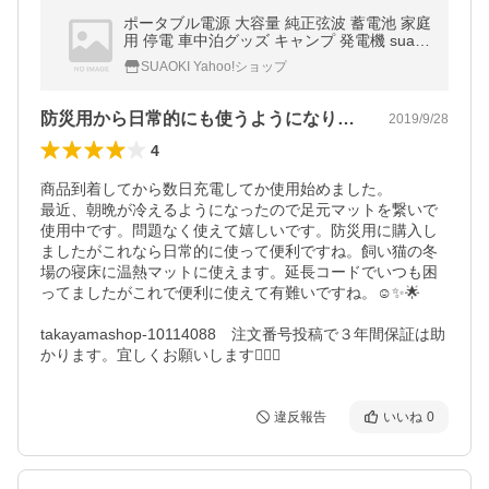
ポータブル電源 大容量 純正弦波 蓄電池 家庭
用 停電 車中泊グッズ キャンプ 発電機 suaok
i PS5B 防災グッズ 非常用 台風
SUAOKI Yahoo!ショップ
防災用から日常的にも使うようになりました
2019/9/28
4
商品到着してから数日充電してか使用始めました。

最近、朝晩が冷えるようになったので足元マットを繋いで
使用中です。問題なく使えて嬉しいです。防災用に購入し
ましたがこれなら日常的に使って便利ですね。飼い猫の冬
場の寝床に温熱マットに使えます。延長コードでいつも困
ってましたがこれで便利に使えて有難いですね。☺️✨🌟

takayamashop-10114088　注文番号投稿で３年間保証は助
かります。宜しくお願いします🙇‍♀️⤵️
違反報告
いいね
0