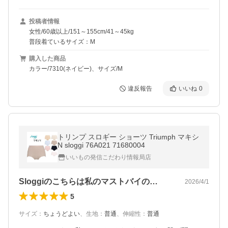
投稿者情報
女性/60歳以上/151～155cm/41～45kg
普段着ているサイズ：M
購入した商品
カラー/7310(ネイビー)、サイズ/M
違反報告
いいね
0
トリンプ スロギー ショーツ Triumph マキシ
N sloggi 76A021 71680004
いいもの発信こだわり情報局店
Sloggiのこちらは私のマストバイの…
2026/4/1
5
サイズ
：
ちょうどよい
、
生地
：
普通
、
伸縮性
：
普通