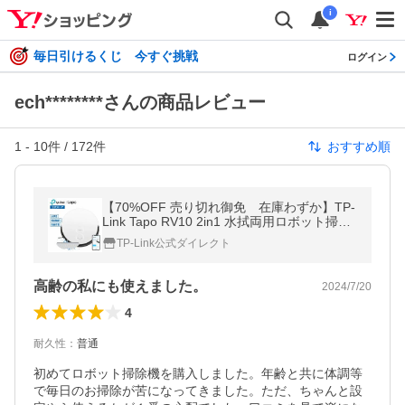
i
毎日引けるくじ 今すぐ挑戦
ログイン
ech********さんの商品レビュー
1
-
10
件 /
172
件
おすすめ順
【70%OFF 売り切れ御免 在庫わずか】TP-
Link Tapo RV10 2in1 水拭両用ロボット掃除
機 高性能 自動充電 音声コントロール アプリ
TP-Link公式ダイレクト
対応 4つの吸引モード 1年保証
高齢の私にも使えました。
2024/7/20
4
耐久性
：
普通
初めてロボット掃除機を購入しました。年齢と共に体調等
で毎日のお掃除が苦になってきました。ただ、ちゃんと設