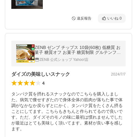
違反報告
いいね
0
ZENB ゼンブ チップス 10袋(60枚) 低糖質 お
菓子 糖質オフ お菓子 糖質制限 グルテンフリ
ー クラッカー おつまみ 間食 小腹 クッキー
ZENB 公式ショップ Yahoo!店
ダイズの美味しいスナック
2024/7/7
4
タンパク質を摂れるスナックなのでこちらを購入しまし
た。病気で痩せすぎたので身体全体の筋肉が落ちた事で体
調がなかなか戻らずとにかく、タンパク質をたくさん摂る
ことにしてます。こちらもきちんと作られてるので良いで
す。ただ、ダイズそのモノの味に最初は慣れませんでした
が最近はとても美味しく頂いてます。素材が良い事を感し
ます。