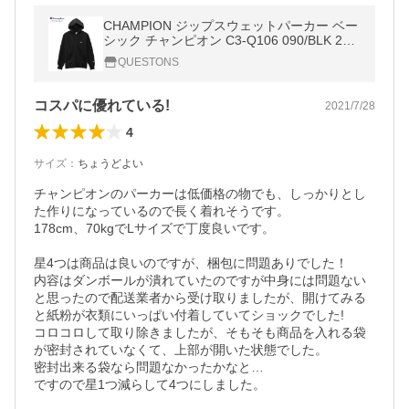
CHAMPION ジップスウェットパーカー ベー
シック チャンピオン C3-Q106 090/BLK 201
9FW HOOD
QUESTONS
コスパに優れている!
2021/7/28
4
サイズ
：
ちょうどよい
チャンピオンのパーカーは低価格の物でも、しっかりとし
た作りになっているので長く着れそうです。

178cm、70kgでLサイズで丁度良いです。

星4つは商品は良いのですが、梱包に問題ありでした！

内容はダンボールが潰れていたのですが中身には問題ない
と思ったので配送業者から受け取りましたが、開けてみる
と紙粉が衣類にいっぱい付着していてショックでした!

コロコロして取り除きましたが、そもそも商品を入れる袋
が密封されていなくて、上部が開いた状態でした。

密封出来る袋なら問題なかったかなと…

ですので星1つ減らして4つにしました。