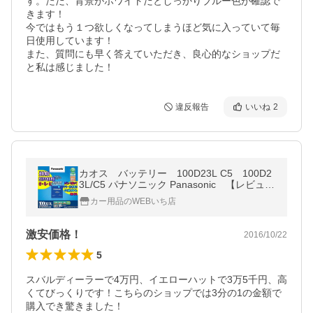
す。ただ、背景がホワイトだとしっかりブルー色が確認で
きます！

今ではもう１つ欲しくなってしまうほど気に入っていて毎
日使用しています！

また、質問にも早く答えていただき、良心的なショップだ
と私は感じました！
違反報告
いいね
2
カオス バッテリー 100D23L C5 100D2
3L/C5 パナソニック Panasonic 【レビュー
でバッテリー回収無料!!（沖縄/離島を除
カー用品のWEBいち店
く)】
激安価格！
2016/10/22
5
スバルディーラーで4万円、イエローハットで3万5千円、高
くてびっくりです！こちらのショップでは3分の1の金額で
購入でき驚きました！
