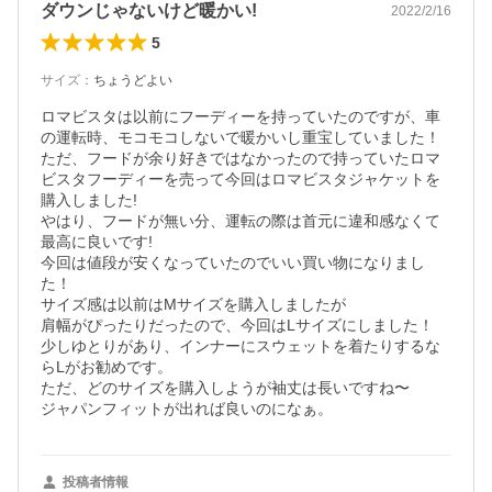
ダウンじゃないけど暖かい!
2022/2/16
5
サイズ
：
ちょうどよい
ロマビスタは以前にフーディーを持っていたのですが、車
の運転時、モコモコしないで暖かいし重宝していました！
ただ、フードが余り好きではなかったので持っていたロマ
ビスタフーディーを売って今回はロマビスタジャケットを
購入しました!

やはり、フードが無い分、運転の際は首元に違和感なくて
最高に良いです!

今回は値段が安くなっていたのでいい買い物になりまし
た！

サイズ感は以前はMサイズを購入しましたが

肩幅がぴったりだったので、今回はLサイズにしました！

少しゆとりがあり、インナーにスウェットを着たりするな
らLがお勧めです。

ただ、どのサイズを購入しようが袖丈は長いですね〜

ジャパンフィットが出れば良いのになぁ。
投稿者情報