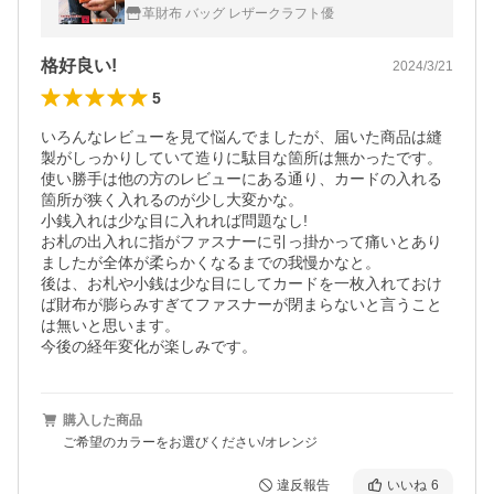
ー
革財布 バッグ レザークラフト優
格好良い!
2024/3/21
5
いろんなレビューを見て悩んでましたが、届いた商品は縫
製がしっかりしていて造りに駄目な箇所は無かったです。

使い勝手は他の方のレビューにある通り、カードの入れる
箇所が狭く入れるのが少し大変かな。

小銭入れは少な目に入れれば問題なし!

お札の出入れに指がファスナーに引っ掛かって痛いとあり
ましたが全体が柔らかくなるまでの我慢かなと。

後は、お札や小銭は少な目にしてカードを一枚入れておけ
ば財布が膨らみすぎてファスナーが閉まらないと言うこと
は無いと思います。

今後の経年変化が楽しみです。
購入した商品
ご希望のカラーをお選びください/オレンジ
違反報告
いいね
6