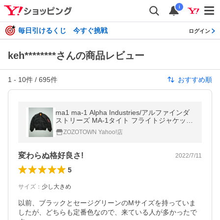
i
毎日引けるくじ 今すぐ挑戦
ログイン
keh********さんの商品レビュー
1
-
10
件 /
695
件
おすすめ順
ma1 ma-1 Alpha Industries/アルファインダ
ストリーズ MA-1タイト フライトジャケット
（日本スペック）リバーシブル メンズ
ZOZOTOWN Yahoo!店
変わらぬ格好良さ!
2022/7/11
5
サイズ
：
少し大きめ
以前、ブラックとセージグリーンのMサイズを持っていま
したが、どちらも定番色なので、来ている人が多かったで