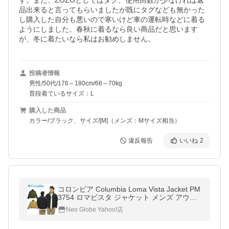
す。また、ZOZOとしてはタグ、使用回数が少なければ返
品出来ると言ってもらいましたが既にタグなども無かった
し購入した自分も悪いので寒いけど車の運転時などに着る
ようにしました。春秋に着るなら良い商品だと思います
が、冬に着たいなら私はお勧めしません。
投稿者情報
男性/50代/176～180cm/66～70kg
普段着ているサイズ：L
購入した商品
カラー/ブラック、サイズ/[M]（メンズ：Mサイズ相当）
違反報告
いいね
2
コロンビア Columbia Loma Vista Jacket PM
3754 ロマビスタ ジャケット メンズ アウタ
ー [BB]
Neo Globe Yahoo!店