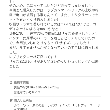
す。

そのため、気に入ってはいたけど売ってしまいました。

今回また購入したのはトップガンマーベリックの上映や相
棒で亀山が復活する事もあって、また、ミリタリージャケ
ットを着たくなり購入しました!

映画やドラマで着られているのはma-1ではないけど、コー
ディネートのよさはma-1かなと！

身長178cm、体重73kgで前回はMサイズを購入したけど、
インナーに厚手のパーカーを着るとピッチリしていたの
で、今回は少しゆとりをもってLサイズにしました！

まだ、夏で着ませんが安くなっていたので早目に購入しま
した。

レプリカグレー格好良いです！

サイズ感はゆとりがあり間違いのないショッピングが出来
ました!
投稿者情報
男性/40代/176～180cm/71～75kg
普段着ているサイズ：L
購入した商品
カラー/グレー系その他、サイズ/L（メンズ：L，レディース：Lサ
イズ相当）