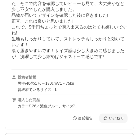
た！そこで内容を確認してレビューも見て、大丈夫かなと
少し不安でしたが購入しました。

品物が届いてデザインを確認した後に穿きました!

正直、これは良いと思いました!

これで、5千円ちょっとで購入出来るのはとても嬉しいです
ね!

生地もしっかりしていて、ストレッチもしっかりと効いて
います！

凄く履きやすいです！サイズ感は少し大きめに感じました
が、洗濯して少し縮めばジャストって感じです!
投稿者情報
男性/40代/176～180cm/71～75kg
普段着ているサイズ：L
購入した商品
カラー/126／濃色ブルー、サイズ/L
違反報告
いいね
0