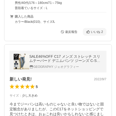
男性/40代/176～180cm/71～75kg
普段着ているサイズ：L
購入した商品
カラー/Black(010)、サイズ/L
違反報告
いいね
2
SALE46%OFF C17 メンズ ストレッチ スリ
ムテーパード デニムパンツ ジーンズ C-SEV
ENTEEN シーセブンティーン CX032
GEOGRAPHY ジェオグラフィー
新しい発見!
2022/9/7
5
サイズ
：
少し大きめ
今までジーパンは高いものじゃないと良い物ではないと固
定観念がありましたが、このC17をネットショッピングで
見つけたときは、おぉこれは良いかもしれないと感じまし