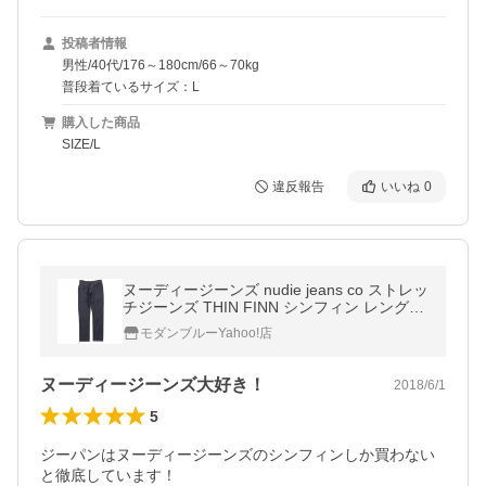
投稿者情報
男性/40代/176～180cm/66～70kg
普段着ているサイズ：L
購入した商品
SIZE/L
違反報告
いいね
0
ヌーディージーンズ nudie jeans co ストレッ
チジーンズ THIN FINN シンフィン レングス
32 大きいサイズあり ブルー メンズ thin-finn
モダンブルーYahoo!店
-111085
ヌーディージーンズ大好き！
2018/6/1
5
ジーパンはヌーディージーンズのシンフィンしか買わない
と徹底しています！
