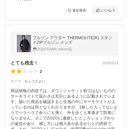
違反報告
いいね
3
ブルゾン アウター THERMOLITE(R) スタン
ドZIPブルゾン メンズ
ZOZOTOWN Yahoo!店
とても残念！
2026/2/13
2
サイズ
：
ちょうどよい
商品情報の内容では、ダウンジャケット程ではないものの
サーモライトで温かさは充分にあるように記載されていま
す。届いた商品を確認すると生地の中にサーモライトが入
っているのは何となくわかりますが、1枚しか入ってないよ
うでペラペラで余りにも薄く、外を歩くと寒過ぎて防寒に
なりません。そこでZOZOに連絡したところショップから
の返信があり、感じ方には個人差があるからとの内容で