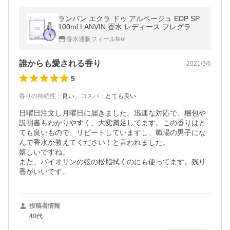
ランバン エクラ ドゥ アルページュ EDP SP
100ml LANVIN 香水 レディース フレグラン
ス
香水通販フィールfeel
誰からも愛される香り
2021/9/6
5
香りの持続性
：
良い
、
コスパ
：
とても良い
日曜日注文し月曜日に届きました。迅速な対応で、梱包や
説明書もわかりやすく、大変満足してます。この香りはと
ても良いもので、リピートしていますし、職場の男子にな
んで香水か教えてください！と言われました。

嬉しいですね。

また、バイオリンの弦の松脂拭くのにも使ってます。残り
香がいいです。
投稿者情報
40代