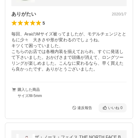
ありがたい
2020/1/7
5
毎回、AraiのMサイズ被ってましたが、モデルチェンジとと
もに少々　大きさや形が変わるのでしょうね。

キツくて困っていました、

こちらのお店では各種内装を揃えておられ、すぐに発送し
て下さいました。おかげさまで頭痛が消えて、ロングツー
リングが楽しめました。こんなに変わるなら、早く買えた
ら良かったです。ありがとうございました。
購入した商品
サイズ/III-5mm
違反報告
いいね
0
ザ・ノース・フェイス THE NORTH FACE B