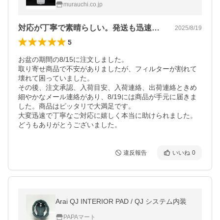
murauchi.co.jp
対応が丁寧で素晴らしい。発送も迅速です。
2025/8/19
5
お盆の期間の8/15に注文しました。

取り寄せ商品で不安がありましたが、フィルターが割れて
壊れて困っていました。

その後、注文承認、入荷目安、入荷連絡、出荷連絡ときめ
細やかなメール連絡があり、8/19には商品が手元に届きま
した。商品はピッタリで大満足です。

大変迅速で丁寧なご対応に嬉しく本当に助けられました。
どうもありがとうございました。
違反報告
いいね
0
Arai QJ INTERIOR PAD / QJ システム内装
PAPAマート