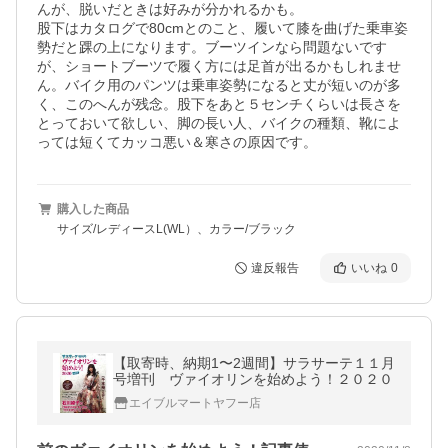
んが、脱いだときは好みが分かれるかも。

股下はカタログで80cmとのこと、履いて膝を曲げた乗車姿
勢だと踝の上になります。ブーツインなら問題ないです
が、ショートブーツで履く方には足首が出るかもしれませ
ん。バイク用のパンツは乗車姿勢になると丈が短いのが多
く、このへんが残念。股下をあと５センチくらいは長さを
とっておいて欲しい、脚の長い人、バイクの種類、靴によ
っては短くてカッコ悪い＆寒さの原因です。
購入した商品
サイズ/レディースL(WL）、カラー/ブラック
違反報告
いいね
0
【取寄時、納期1〜2週間】サラサーテ１１月
号増刊 ヴァイオリンを始めよう！２０２０
エイブルマートヤフー店