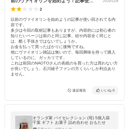
前のヴァイオリンを始めよう！記事使い回し
2020/11/8
2
以前のヴァイオリンを始めようの記事が使い回されてる内
容です。

多少は今回の取材記事もありますが、内容的には初心者の
知りたいページは前のと同じ記事。絵や内容全く同じと
は、酷く手抜きではないでしょうか。

お金を払って買ったばかりに後悔ですね。

他にヴァイオリン雑誌は無いので、毎回興味を持って購入
しているのに、ガッカリです。

これは前回のNAOTOさんの表紙のを買った方は買わない方
が良いでしょう。石川綾子ファンの方くらいしか利点あり
ません。
違反報告
いいね
0
オランダ家 パイセレクション (苺) 5個入袋
千葉 ギフト お菓子 詰め合わせ おもたせ