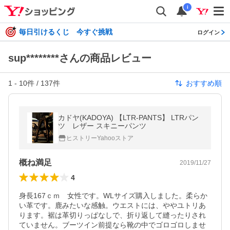
i
毎日引けるくじ 今すぐ挑戦
ログイン
sup********さんの商品レビュー
1
-
10
件 /
137
件
おすすめ順
カドヤ(KADOYA) 【LTR-PANTS】 LTRパン
ツ レザー スキニーパンツ
ヒストリーYahooストア
概ね満足
2019/11/27
4
身長167ｃｍ　女性です。WLサイズ購入しました。柔らか
い革です。鹿みたいな感触。ウエストには、ややユトリあ
ります。裾は革切りっぱなしで、折り返して縫ったりされ
ていません。ブーツイン前提なら靴の中でゴロゴロしませ