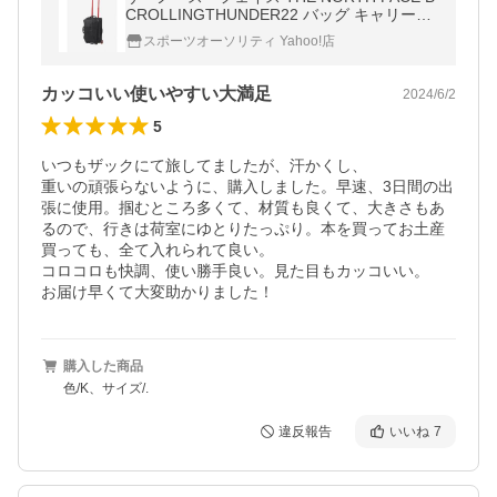
CROLLINGTHUNDER22 バッグ キャリーバ
ッグ
スポーツオーソリティ Yahoo!店
カッコいい使いやすい大満足
2024/6/2
5
いつもザックにて旅してましたが、汗かくし、

重いの頑張らないように、購入しました。早速、3日間の出
張に使用。掴むところ多くて、材質も良くて、大きさもあ
るので、行きは荷室にゆとりたっぷり。本を買ってお土産
買っても、全て入れられて良い。

コロコロも快調、使い勝手良い。見た目もカッコいい。

お届け早くて大変助かりました！
購入した商品
色/K、サイズ/.
違反報告
いいね
7