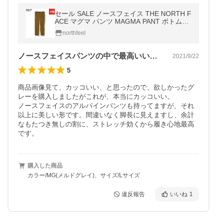
セール SALE ノースフェイス THE NORTH F
ACE マグマ パンツ MAGMA PANT ボトムス
パンツ NBW31911 レディース
northfeel
ノースフェイスパンツの中で最高いいです。
2021/9/22
5
商品画像見て、カッコいい、と思ったので、欲しかったグ
レーを購入しましたがこれが、本当にカッコいい。

ノースフェイスのアルパインパンツも持ってますが、それ
以上に美しい形です。間違いなく脚長に見えますし、余計
なもたつき無しの割に、ストレッチ効くから履き心地最高
です。
購入した商品
カラー/MG(メルドグレイ)、サイズ/Lサイズ
違反報告
いいね
1