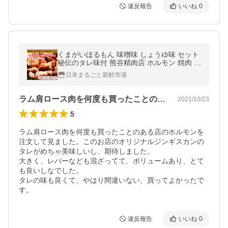
違反報告
いいね
0
くまがいほるもん 味噌味 しょうゆ味 セット
秘伝のタレ味付 熊谷精肉店 ホルモン 焼肉 も
つ 鍋 BBQ 焼肉 豚 お取り寄せ うちホル 贈り
日本まるごと新鮮市場
物
ラム肩ロース肉を何度も買ったことのある…
2021/10/23
5
ラム肩ロース肉を何度も買ったことのある店のホルモンを
注文して見ました。このお店のオリジナルジンギスカンの
タレがめちゃ美味しいし、期待しました。

大きく、レバーなども混ざってて、ボリュームあり、とて
も良いしなでした。

タレの味も良くて、やはり間違いない、買ってよかったで
す。
違反報告
いいね
0