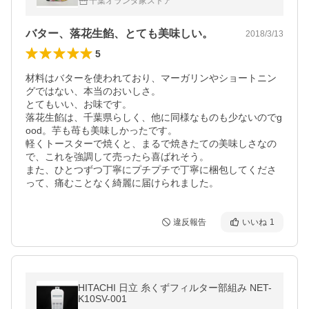
千葉オランダ家ストア
バター、落花生餡、とても美味しい。
2018/3/13
5
材料はバターを使われており、マーガリンやショートニン
グではない、本当のおいしさ。

とてもいい、お味です。

落花生餡は、千葉県らしく、他に同様なものも少ないのでg
ood。芋も苺も美味しかったです。

軽くトースターで焼くと、まるで焼きたての美味しさなの
で、これを強調して売ったら喜ばれそう。

また、ひとつずつ丁寧にプチプチで丁寧に梱包してくださ
って、痛むことなく綺麗に届けられました。
違反報告
いいね
1
HITACHI 日立 糸くずフィルター部組み NET-
K10SV-001