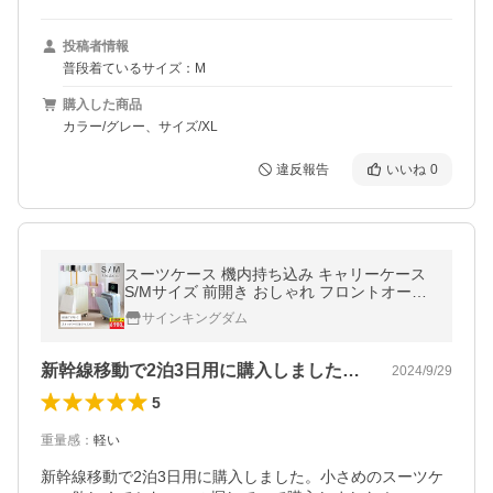
投稿者情報
普段着ているサイズ：M
購入した商品
カラー/グレー、サイズ/XL
違反報告
いいね
0
スーツケース 機内持ち込み キャリーケース
S/Mサイズ 前開き おしゃれ フロントオープ
ン キャリーバッグ 1-3日用 360度回転 大容
サインキングダム
量 修学 旅行 出張 爆買 119
新幹線移動で2泊3日用に購入しました。…
2024/9/29
5
重量感
：
軽い
新幹線移動で2泊3日用に購入しました。小さめのスーツケ