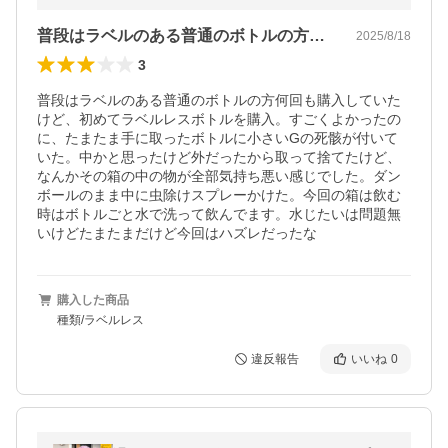
普段はラベルのある普通のボトルの方何回…
2025/8/18
3
普段はラベルのある普通のボトルの方何回も購入していた
けど、初めてラベルレスボトルを購入。すごくよかったの
に、たまたま手に取ったボトルに小さいGの死骸が付いて
いた。中かと思ったけど外だったから取って捨てたけど、
なんかその箱の中の物が全部気持ち悪い感じでした。ダン
ボールのまま中に虫除けスプレーかけた。今回の箱は飲む
時はボトルごと水で洗って飲んでます。水じたいは問題無
いけどたまたまだけど今回はハズレだったな
購入した商品
種類/ラベルレス
違反報告
いいね
0