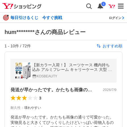
i
毎日引けるくじ 今すぐ挑戦
ログイン
hum********さんの商品レビュー
1
-
10
件 /
72
件
おすすめ順
【新カラー入荷！】 スーツケース 機内持ち
込み アルミフレーム キャリーケース 大型 超
軽量 多機能 S M L サイズ 2泊3日 ストッパ
KOSBEAUTY
ー付 静音 TSAロック 耐衝撃
発送が早かったです。かたちも画像の通り…
2026/7/9
3
耐久性
：
壊れやすい
発送が早かったです。かたちも画像の通りで可愛かった。
実物見ると大きくてびっくりしたけどいっぱい荷物入るの