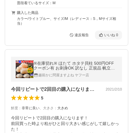
普段着ているサイズ：M
購入した商品
カラー/ライトブルー、サイズ/M（レディース：S，Mサイズ相
当）
違反報告
いいね
0
※在庫切れ※ ほたて ホタテ貝柱 500円OFF
クーポン有 お刺身OK 訳なし 正規品 帆立貝
柱 1kg 小粒60-90粒 個別冷凍 お刺し身 魚介
越前かに問屋ますよね ヤフー店
類
今回リピートで2回目の購入になります！…
2021/2/10
5
鮮度
：
非常に良い
、
大きさ
：
大きめ
今回リピートで2回目の購入になります！

前回買った時より粒がひと回り大きい感じがして嬉しかっ
た！
