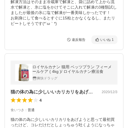
解凍方法はそのまま冷蔵庫で解凍と、袋に詰めて上から流
水で解凍と、氷に塩をかけてそこに入れて解凍の3種類試し
ましたが最後の氷に塩で解凍が一番美味しかったです！

お刺身にして食べるとすぐに15粒とかなくなるし、またリ
ピートしそうです(*´ω｀*)
違反報告
いいね
1
ロイヤルカナン 猫用 ベッツプラン フィーメ
ールケア ( 4kg )/ ロイヤルカナン療法食
爽快ドラッグ
猫の体の為に少しいいカリカリをあげよう…
2020/12/3
4
食いつき
：
普通
猫の体の為に少しいいカリカリをあげようと思って最初買
ったけど、コレだけだとしょっちゅう吐くようになっちゃ