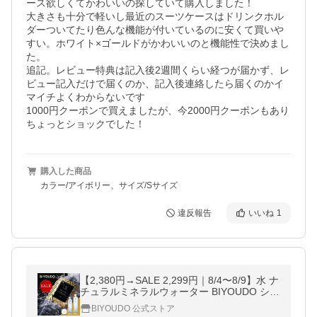
ース欲しくてかわいいの探していて購入しました！

大きさも十分で軽いし最近のスーツケースはドリンクホル
ダーついてたり色んな機能が付いているのに安くて買いや
すい。ホワイト×ゴールドがかわいいのと機能性で決めまし
た。

追記。レビュー特典は記入後2週間くらい経つが届かず、レ
ビュー記入だけで届くのか、記入後連絡したら届くのかイ
マイチよくわからないです

1000円クーポンで買えましたが、今2000円クーポンもあり
ちょっとショックでした！
購入した商品
カラー/アイボリー、サイズ/Sサイズ
違反報告
いいね
1
【2,380円→SALE 2,299円｜8/4〜8/9】水 ナ
チュラルミネラルウォーター BIYOUDO シリ
カ水 500ml×42本 350ml×48本 天然水 国産
BIYOUDO 公式ストア
軟水 美陽堂 silica water