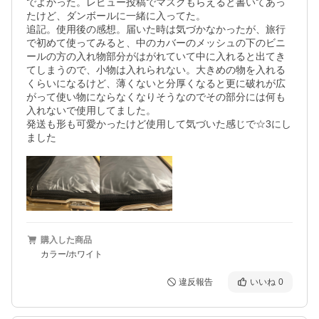
でよかった。レビュー投稿でマスクもらえると書いてあっ
たけど、ダンボールに一緒に入ってた。

追記。使用後の感想。届いた時は気づかなかったが、旅行
で初めて使ってみると、中のカバーのメッシュの下のビニ
ールの方の入れ物部分がはがれていて中に入れると出てき
てしまうので、小物は入れられない。大きめの物を入れる
くらいになるけど、薄くないと分厚くなると更に破れが広
がって使い物にならなくなりそうなのでその部分には何も
入れないで使用してました。

発送も形も可愛かったけど使用して気づいた感じで☆3にし
ました
購入した商品
カラー/ホワイト
違反報告
いいね
0