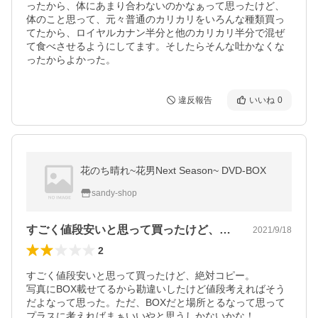
ったから、体にあまり合わないのかなぁって思ったけど、
体のこと思って、元々普通のカリカリをいろんな種類買っ
てたから、ロイヤルカナン半分と他のカリカリ半分で混ぜ
て食べさせるようにしてます。そしたらそんな吐かなくな
ったからよかった。
違反報告
いいね
0
花のち晴れ~花男Next Season~ DVD-BOX
sandy-shop
すごく値段安いと思って買ったけど、絶対…
2021/9/18
2
すごく値段安いと思って買ったけど、絶対コピー。

写真にBOX載せてるから勘違いしたけど値段考えればそう
だよなって思った。ただ、BOXだと場所とるなって思って
プラスに考えればまぁいいやと思うしかないかな！
