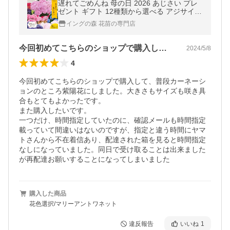
遅れてごめんね 母の日 2026 あじさい プレ
ゼント ギフト 12種類から選べる アジサイ5
号サイズ 4F〜5F以上 紫陽花 鉢植え こだわ
イングの森 花苗の専門店
りラッピング 全国送料無料
今回初めてこちらのショップで購入して、…
2024/5/8
4
今回初めてこちらのショップで購入して、普段カーネーシ
ョンのところ紫陽花にしました。大きさもサイズも咲き具
合もとてもよかったです。

また購入したいです。

一つだけ、時間指定していたのに、確認メールも時間指定
載っていて間違いはないのですが、指定と違う時間にヤマ
トさんから不在着信あり、配達された箱を見ると時間指定
なしになっていました。同日で受け取ることは出来ました
が再配達お願いすることになってしまいました
購入した商品
花色選択/マリーアントワネット
違反報告
いいね
1