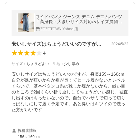
ワイドパンツ ジーンズ デニム デニムパンツ
「高身長・大きいサイズ対応/5サイズ展開」
美脚見え×ラフさのいいとこ取り♪ハイウエス
ZOZOTOWN Yahoo!店
ト ルーズ デニム パ…
安いしサイズはちょうどいいのですが、身…
2024/5/22
4
サイズ
：
ちょうどよい
、
生地
：
少し厚め
安いしサイズはちょうどいいのですが、身長159～160cm
自分が足が短いからか裾が長くてヒール履かないとレベル
くらいで、基本ペタンコ系の靴しか履かないから、縫い目
のところで2回くらい折り返ししてちょうどいい感じ。裾直
し出すのはもったいないので、自分でハサミで切って切り
っぱなしにして履く予定です。あと臭いはキツイので洗っ
た方がいいです
投稿者情報
156～160cm