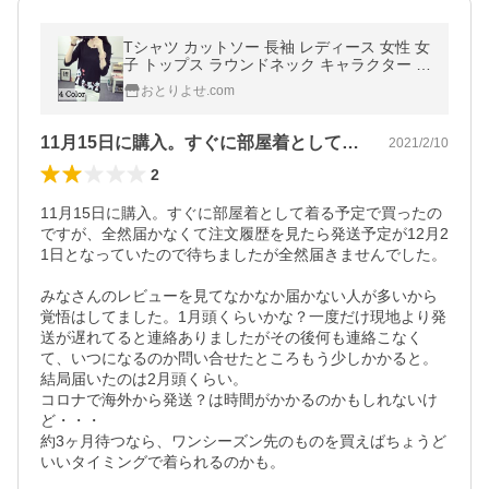
Tシャツ カットソー 長袖 レディース 女性 女
子 トップス ラウンドネック キャラクター プ
リント 猫 ハート 薄手 かわいい 着回し カジ
おとりよせ.com
ュアル
11月15日に購入。すぐに部屋着として…
2021/2/10
2
11月15日に購入。すぐに部屋着として着る予定で買ったの
ですが、全然届かなくて注文履歴を見たら発送予定が12月2
1日となっていたので待ちましたが全然届きませんでした。

みなさんのレビューを見てなかなか届かない人が多いから
覚悟はしてました。1月頭くらいかな？一度だけ現地より発
送が遅れてると連絡ありましたがその後何も連絡こなく
て、いつになるのか問い合せたところもう少しかかると。

結局届いたのは2月頭くらい。

コロナで海外から発送？は時間がかかるのかもしれないけ
ど・・・

約3ヶ月待つなら、ワンシーズン先のものを買えばちょうど
いいタイミングで着られるのかも。