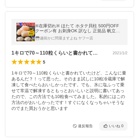
※在庫切れ※ ほたて ホタテ貝柱 500円OFF
クーポン有 お刺身OK 訳なし 正規品 帆立貝
柱 1kg 小粒60-90粒 個別冷凍 お刺し身 魚介
越前かに問屋ますよね ヤフー店
類
1キロで70～110粒くらいと書かれて…
2021/1/2
5
1キロで70～110粒くらいと書かれていたけど、こんなに量
あるんだ？！って思った。そのまま試しに10粒冷蔵庫で解
凍して食べたらおいしかったです。でも、氷に塩ふって乗
せて常温で解凍するともっとおいしいと説明に書いてあっ
たので、この方法でも10粒食べてみました。私的にはこの
方法のがおいしかったです！すぐになくなっちゃいそうな
のでまた買おうかと思います
違反報告
いいね
0