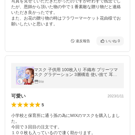
写真を見せていただきたかったのですが叶わずで残念でし
たが、恩師から頂いた物の中で１番素敵な贈り物だと連絡
いただき良かったです。

また、お花の贈り物の時はフラワーマーケット花由様でお
願いしたいと思います。
違反報告
いいね
0
マスク 子供用 100枚入り 不織布 プリーツマ
スク グラデーション 3層構造 使い捨て 耳が
人気 小さめ 男の子 おしゃれ 可愛い 人気対
Irie
策
可愛い
2023/1/11
5
小学校と保育所に通う孫の為にMIXのマスクを購入しまし
た。

今回で３回目の注文です。

１００枚も入っているので凄く助かります。
