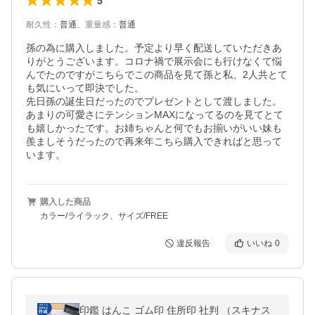
5
耐久性
：
普通
、
重量感
：
普通
孫の為に購入しました。予定より早く配送していただきあ
りがとうございます。コロナ禍で展示会にも行けなくて悩
んでたのですがこちらでこの商品を見て孫と私、2人共とて
も気にいって即決でした。

先日孫の誕生日だったのでプレゼントとして渡しました。

あまりの可愛さにテンションMAXになってるのを見てとて
も嬉しかったです。お姉ちゃんと何でもお揃いがいい妹も
羨ましそうだったので再来年こちら購入できればと思って
います。
購入した商品
カラー/ライラック、サイズ/FREE
違反報告
いいね
0
印鑑 はんこ ゴム印 住所印 社判 （スキナス