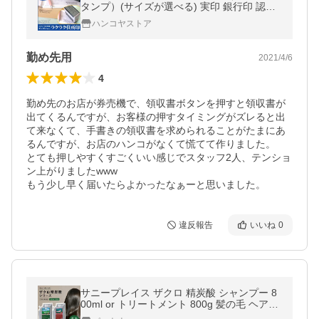
タンプ）(サイズが選べる) 実印 銀行印 認印
印鑑 ハンコ 就職祝い プレゼント 送料無料
ハンコヤストア
法人印鑑
勤め先用
2021/4/6
4
勤め先のお店が券売機で、領収書ボタンを押すと領収書が
出てくるんですが、お客様の押すタイミングがズレると出
て来なくて、手書きの領収書を求められることがたまにあ
るんですが、お店のハンコがなくて慌てて作りました。

とても押しやすくすごくいい感じでスタッフ2人、テンショ
ン上がりましたwww

もう少し早く届いたらよかったなぁーと思いました。
違反報告
いいね
0
サニープレイス ザクロ 精炭酸 シャンプー 8
00ml or トリートメント 800g 髪の毛 ヘアケ
ア