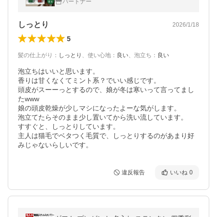
パートナー
しっとり
2026/1/18
5
髪の仕上がり
：
しっとり
、
使い心地
：
良い
、
泡立ち
：
良い
泡立ちはいいと思います。

香りは甘くなくてミント系？でいい感じです。

頭皮がスーーっとするので、娘が冬は寒いって言ってまし
たwww

娘の頭皮乾燥が少しマシになったよーな気がします。

泡立てたらそのまま少し置いてから洗い流しています。

すすぐと、しっとりしています。

主人は猫毛でベタつく毛質で、しっとりするのがあまり好
みじゃないらしいです。
違反報告
いいね
0