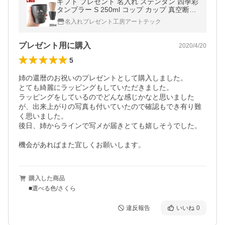
ギフト プレゼント 名入れ ステンタン 四季彩
タンブラー S 250ml コップ カップ 真空断熱
誕生日 還暦 爆買
名入れプレゼント工房アートテック
プレゼント用に購入
2020/4/20
5
姉の還暦のお祝いのプレゼントとして購入しました。

とても綺麗にラッピングもしていただきました。

ラッピングをしているのでどんな感じかなと思いました
が、出来上がりの写真も付いていたので確認もでき有り難
く思いました。

後日、姉からラインで写メが届きとても嬉しそうでした。

機会があればまた宜しくお願いします。
購入した商品
■選べる色/さくら
違反報告
いいね
0