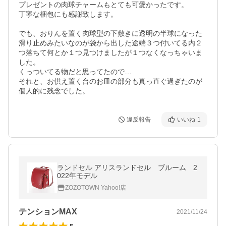
プレゼントの肉球チャームもとても可愛かったです。

丁寧な梱包にも感謝致します。

でも、おりんを置く肉球型の下敷きに透明の半球になった
滑り止めみたいなのが袋から出した途端３つ付いてる内２
つ落ちて何とか１つ見つけましたが１つなくなっちゃいま
した。

くっついてる物だと思ってたので…

それと、お供え置く台のお皿の部分も真っ直ぐ過ぎたのが
個人的に残念でした。
違反報告
いいね
1
ランドセル アリスランドセル ブルーム 2
022年モデル
ZOZOTOWN Yahoo!店
テンションMAX
2021/11/24