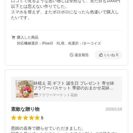
口コミで見るような悪い感じは全然なく、見た目も1000円
以下とは思えない作りでした。

スマホを替えず、またボロボロになったら色違いで購入し
たいです。
購入した商品
対応機種選択：/Pixel3 XL用、色選択：/ターコイズ
違反報告
いいね
0
鉢植え 花 ギフト 誕生日 プレゼント 寄せ鉢
フラワーバスケット 季節のおまかせ花鉢と
グリーンの寄せ入れ＜Lサイズ＞ お祝い 結婚
フラワーマーケット花由
祝い 開店祝い
素敵な贈り物
2026/1/18
5
恩師の喜寿で贈らせていただきました。
