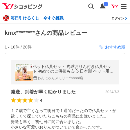
i
毎日引けるくじ 今すぐ挑戦
ログイン
kmx********さんの商品レビュー
1
-
10
件 /
20
件
おすすめ順
ペット仏具セット 肉球おりん付き仏具セッ
ト 初めてのご供養も安心 日本製 ペット用仏
具 かわいい ピンク ブルー
わんにゃんメモリーYahoo!店
発送、到着が早く助かりました
2024/7/3
4
１７歳で亡くなって明日で１週間だったので仏具セットが
欲しくて探していたらこちらの商品に出逢いました。

発送も早く、初七日に間に合いました。

小さいな可愛いおりんがついていて良かったです。
