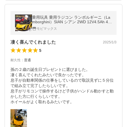
乗用玩具 乗用ラジコン ランボルギーニ（La
mborghini）SIAN シアン 2WD 12V4.5Ah 4輪
サス 乗用ラジコンカー 電動ラジコン 乗用ラ
モビマックス
ジコンカー
凄く喜んでくれました
2025/1/3
5
耐久性
：
普通
孫の２歳の誕生日プレゼントに選びました。

凄く喜んでくれたみたいで良かったです。

息子が自動車関係の仕事をしているので取説見ずに５分位
で組み立て完了したらしいです。

息子がリモコンで操作するけど子供がハンドル動かすと動
かした方に行くらしいです。

ホイールがよく取れるみたいです。