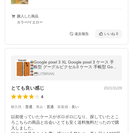
購入した商品
カラー/イエロー
違反報告
いいね
0
Google pixel 3 XL Google pixel 3 ケース 手
帳型 グーグルピクセル3 ケース 手帳型 Goo
gle Pixel 3XLケース 訳アリ商品
LITBRIAN
とても良い感じ
2021/11/29
4
耐久性
：
普通
、
厚み
：
普通
、
装着感
：
良い
以前使っていたケースがボロボロになり、探していたとこ
ろこちらの商品と出会いとても安く送料無料だったので購
入しました。
