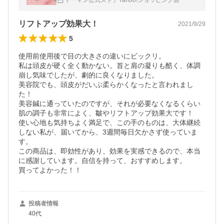
ヤーマン公式ストアYahoo!ショッピング店
ップ
リフトアップ効果大！
2021/9/29
5
使用前使用後で目の大きさの違いにビックリ。

私は頭皮が硬く全く動かない。首と肩の凝りも酷く、体調
崩し気味でしたが、劇的に良くなりました。

美容院でも、頭皮がだいぶ柔らかくなったと言われまし
た！

美容鍼に通っていたのですが、それが必要なくなるくらい

肌の調子も非常によく、皺やリフトアップ効果大です！

使い心地も気持ちよく満足で、この手のものは、大体継続
しない私が、届いてから、3週間毎日欠かさず使っていま
す。

この商品は、即効性があり、効果を実感できるので、本当
に感謝しています。自信を持って、おすすめします。

買ってよかった！！
投稿者情報
40代