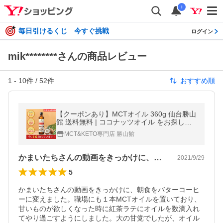
i
毎日引けるくじ 今すぐ挑戦
ログイン
mik********さんの商品レビュー
1
-
10
件 /
52
件
おすすめ順
【クーポンあり】MCTオイル 360g 仙台勝山
館 送料無料 | ココナッツオイル をお探しの
方にも 無臭 で使いやすい 高品質 mct エムシ
MCT&KETO専門店 勝山館
ーティオイル mtc mtcオイル
かまいたちさんの動画をきっかけに、朝食…
2021/9/29
5
かまいたちさんの動画をきっかけに、朝食をバターコーヒ
ーに変えました。職場にも１本MCTオイルを置いており、
甘いものが欲しくなった時に紅茶ラテにオイルを数滴入れ
てやり過ごすようにしました。大の甘党でしたが、オイル