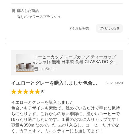
購入した商品
香り/シャワースプラッシュ
違反報告
いいね
0
コーヒーカップ スープカップ ティーカップ
おしゃれ 無地 日本製 食器 CLASKA DO クラ
スカ ドー マグカップ slim
natu&robe
イエローとグレーを購入しました色合いも…
2021/9/29
5
イエローとグレーを購入しました

色合いもデザインも素敵で、眺めているだけで幸せな気持
ちになります。これからの寒い季節に、温かいコーヒーで
ゆったり過ごしたいです。１番のお気に入りカップです！

容量も350mlなので、たっぷり入るし、コーヒーだけでな
く、カフェオレ、ミルクティーにも適してます！