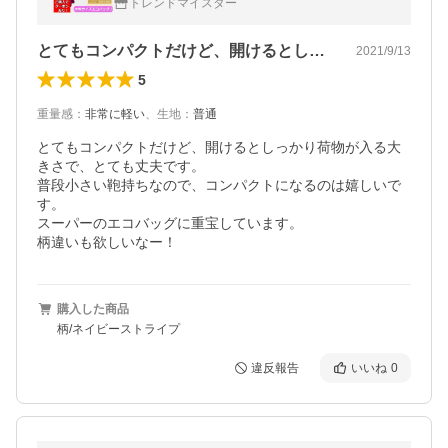
トレンドマイスター
いい レディース 安い
とてもコンパクトだけど、開けるとしっか…
2021/9/13
5
重量感
：
非常に軽い
、
生地
：
普通
とてもコンパクトだけど、開けるとしっかり荷物が入る大
きさで、とても丈夫です。

普段小さい鞄持ちなので、コンパクトになるのは嬉しいで
す。

スーパーのエコバッグに重宝しています。

柄違いも欲しいなー！
購入した商品
柄/ネイビーストライプ
違反報告
いいね
0