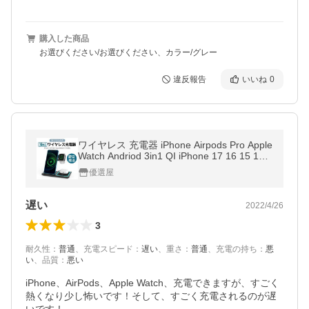
購入した商品
お選びください/お選びください、カラー/グレー
違反報告
いいね
0
ワイヤレス 充電器 iPhone Airpods Pro Apple
Watch Andriod 3in1 QI iPhone 17 16 15 14 1
3 12 ワイヤレスチャージャー スマホスタン
優選屋
ド 置くだけ急速 充電 3台
遅い
2022/4/26
3
耐久性
：
普通
、
充電スピード
：
遅い
、
重さ
：
普通
、
充電の持ち
：
悪
い
、
品質
：
悪い
iPhone、AirPods、Apple Watch、充電できますが、すごく
熱くなり少し怖いです！そして、すごく充電されるのが遅