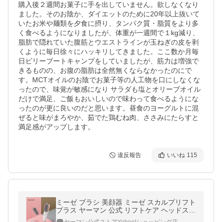
購入後２週間お菓子に手を出していません。欲しなくなり
ました。そのお陰か、ダイエットのために20年以上抜いて
いたお米や麺類を夕食に摂り、タンパク質・脂質をより多
く食べるようになりましたが、体重が一週間で１kg減り、
脂肪で隠れていた腹筋とウエストラインが玉ねぎの皮を剥
くように毎日徐々にハッキリしてきました。ここ数か月毎
日ビリーブートキャンプをしていましたが、筋力は増強で
きるものの、お腹の脂肪は全然無くならなかったのにで
す。MCTオイルのお陰でお菓子等の人工物を口にしなくな
ったので、味覚が敏感になり サラダも塩とオリーブオイル
だけで満足、ご飯もおいしいので味わって食べるようにな
ったのが更に良いのだと思います。昼食のヨーグルトに混
ぜると味がまろやか、茹でた鶏むね肉、ささみにたらすと
満足感がアップします。
違反報告
いいね
115
ミーゼ ブラシ 美顔器 ミーゼ スカルプリフト
プラス ヤーマン 公式 リフトケア ヘッドスパ
防水 お風呂 EMS 頭皮 頭筋 表情筋 パワーア