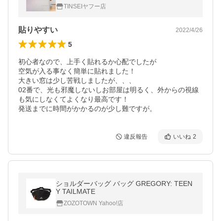
る uvカット 外から見えない 破片飛散防止
TINSEIヤフー店
貼りやすい
2022/4/26
5
初心者なので、上手く貼れるか心配でしたが

空気が入る事なく簡単に貼れました！

大きい窓は少し苦戦しましたが、、、

02番で、光も邪魔しないしお部屋は明るく、外からの視線
も気にしなくてよくなり最高です！

発送までに時間がかかるのが少し難ですが。
違反報告
いいね
2
ショルダーバッグ バッグ GREGORY: TEEN
Y TAILMATE
ZOZOTOWN Yahoo!店