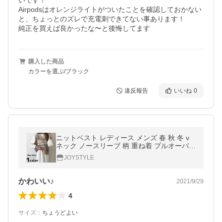
いです！

Airpodsはオレンジライトがついたことを確認しておかない
と、ちょっとのズレで充電刺できてない事あります！

純正を買えば良かったな〜と後悔してます
購入した商品
カラーを選ぶ/ブラック
違反報告
いいね
0
ニットベスト レディース メンズ 春 秋 冬 v
ネック ノースリーブ 柄 重ね着 プルオーバー
大きいサイズ ゆったり 大人可愛い
JOYSTYLE
かわいい♪
2021/9/29
4
サイズ
：
ちょうどよい