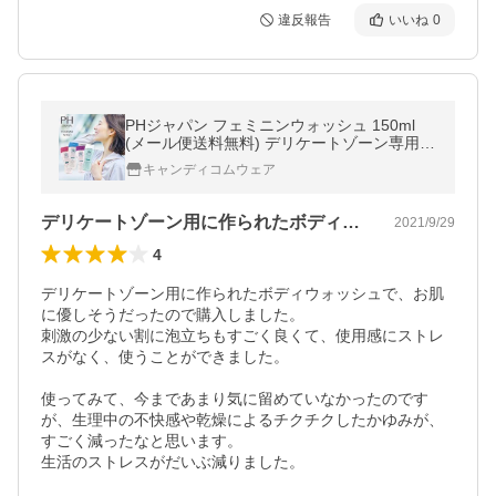
違反報告
いいね
0
PHジャパン フェミニンウォッシュ 150ml
(メール便送料無料) デリケートゾーン専用ソ
ープ 弱酸性 フェムテック フェムケア
キャンディコムウェア
デリケートゾーン用に作られたボディウォ…
2021/9/29
4
デリケートゾーン用に作られたボディウォッシュで、お肌
に優しそうだったので購入しました。

刺激の少ない割に泡立ちもすごく良くて、使用感にストレ
スがなく、使うことができました。

使ってみて、今まであまり気に留めていなかったのです
が、生理中の不快感や乾燥によるチクチクしたかゆみが、
すごく減ったなと思います。

生活のストレスがだいぶ減りました。