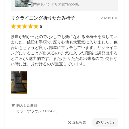
グ 椅子 背もたれあり リクライニング座椅子
家具インテリア館Yahoo!店
YC-601 *
リクライニング折りたたみ椅子
2020/11/10
5
腰痛が酷かったので､少しでも楽になれる座椅子を探してい
ました。値段も手頃で､座り心地も大変気に入りました。色
合いもちょうど良く､部屋にマッチしています。リクライニ
ングにすることが出来るので､気に入った段階に調節出来る
ところが､魅力的です。また､折りたたみ出来るので､使わな
い時には、片付けるのが重宝しています。
購入した商品
カラー/ブラウン[7136423]
違反報告
いいね
2