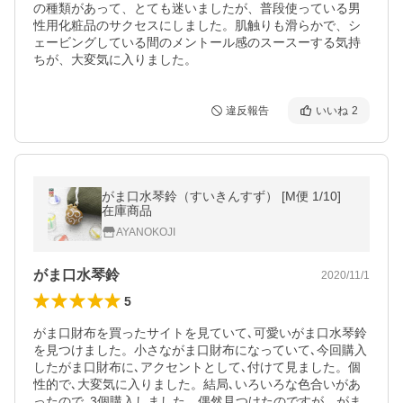
の種類があって、とても迷いましたが、普段使っている男
性用化粧品のサクセスにしました。肌触りも滑らかで、シ
ェービングしている間のメントール感のスースーする気持
ちが、大変気に入りました。
違反報告
いいね
2
がま口水琴鈴（すいきんすず） [M便 1/10]
在庫商品
AYANOKOJI
がま口水琴鈴
2020/11/1
5
がま口財布を買ったサイトを見ていて､可愛いがま口水琴鈴
を見つけました。小さながま口財布になっていて､今回購入
したがま口財布に､アクセントとして､付けて見ました。個
性的で､大変気に入りました。結局､いろいろな色合いがあ
ったので､3個購入しました。偶然見つけたのですが、がま