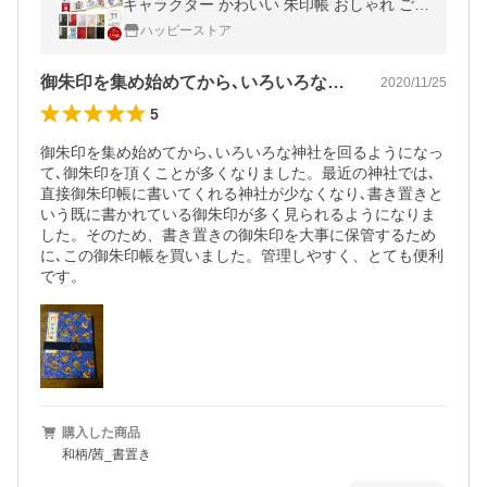
キャラクター かわいい 朱印帳 おしゃれ ご朱
印帳 書き置き御朱印帳 御城印 ポケット 貼ら
ハッピーストア
ない 差し込み お寺 神社
御朱印を集め始めてから､いろいろな神社…
2020/11/25
5
御朱印を集め始めてから､いろいろな神社を回るようになっ
て､御朱印を頂くことが多くなりました。最近の神社では､
直接御朱印帳に書いてくれる神社が少なくなり､書き置きと
いう既に書かれている御朱印が多く見られるようになりま
した。そのため、書き置きの御朱印を大事に保管するため
に､この御朱印帳を買いました。管理しやすく、とても便利
です。
購入した商品
和柄/茜_書置き