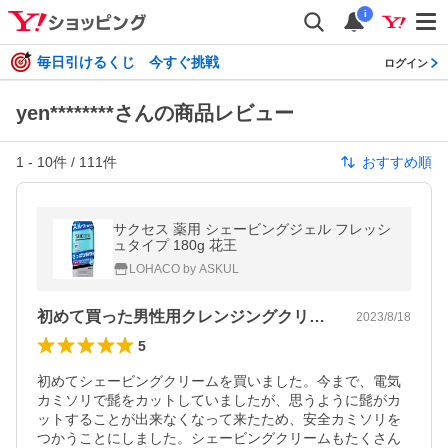
i
毎日引けるくじ 今すぐ挑戦
ログイン
yen********さんの商品レビュー
1
-
10
件 /
111
件
おすすめ順
サクセス 薬用 シェービングジェル フレッシ
ュタイプ 180g 花王
LOHACO by ASKUL
初めて買った男性用クレンジングクリーム
2023/8/18
5
初めてシェービングクリームを買いました。今まで、電気
カミソリで髭をカットしていましたが、思うように髭がカ
ットすることが出来なくなって来たため、安全カミソリを
つかうことにしました。シェービングクリームもたくさん