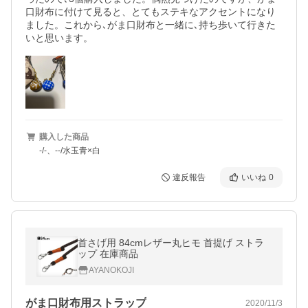
口財布に付けて見ると、とてもステキなアクセントになり
ました。これから､がま口財布と一緒に､持ち歩いて行きた
いと思います。
購入した商品
-/-、--/水玉青×白
違反報告
いいね
0
首さげ用 84cmレザー丸ヒモ 首提げ ストラ
ップ 在庫商品
AYANOKOJI
がま口財布用ストラップ
2020/11/3