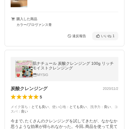
購入した商品
カラー/プロヴァンス青
違反報告
いいね
1
肌ナチュール 炭酸クレンジング 100g リッチ
モイストクレンジング
MYSiG
炭酸クレンジング
2020/11/2
5
メイク落ち
：
とても良い
、
使い心地
：
とても良い
、
洗浄力
：
良い
、
コ
スパ
：
良い
今まで､たくさんのクレンジングを試してきたが、なかなか
思うような効果が得られなかった。今回､商品を使って見て