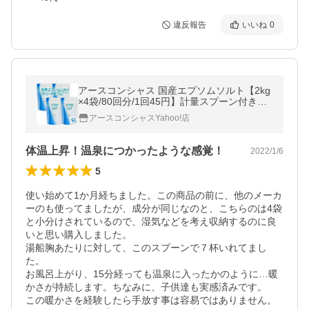
違反報告
いいね
0
アースコンシャス 国産エプソムソルト【2kg
×4袋/80回分/1回45円】計量スプーン付き
【送料無料】（浴用化粧品/入浴剤/バスソル
アースコンシャスYahoo!店
ト）
体温上昇！温泉につかったような感覚！
2022/1/6
5
使い始めて1か月経ちました。この商品の前に、他のメーカ
ーのも使ってましたが、成分が同じなのと、こちらのは4袋
と小分けされているので、湿気などを考え収納するのに良
いと思い購入しました。

湯船胸あたりに対して、このスプーンで７杯いれてまし
た。

お風呂上がり、15分経っても温泉に入ったかのように…暖
かさが持続します。ちなみに、子供達も実感済みです。

この暖かさを経験したら手放す事は容易ではありません。
