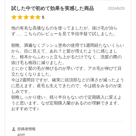
試した中で初めて効果を実感した商品
2024/6/20
5
他の有名な高価なものを使ってましたが、抜け毛が治ら
ず…、こちらのレビューを見て半信半疑で試しました。

朝晩、満遍なくプッシュ塗布の使用で1週間経たないくらい
から、目に見えて、あれ？と髪が増えたように感じまし
た。根本からふわっと立ち上がるだけでなく、洗髪の際の
抜け毛も格段に減りました。

とにかく髪の毛が伸びるのが早いです。アホ毛が伸びて目
立たなくなりました。

今は2週間目ですが、確実に頭頂部などの薄さが減ったよう
に思えます。産毛も生えてきたので、今は鏡をみるのが楽
しみです。

朝晩しっかり使い、残り半分もないので定期購入に変えよ
うと思います。なぜ定期購入蘭があるのが理解できます。
おすすめです♪
投稿者情報
40代