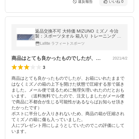
違反報告
いいね
0
返品交換不可 大特価 MIZUNO ミズノ 今治
製：スポーツタオル 箱入り トレーニング ア
パレル 32JY010101
Lafitte ラフィートスポーツ
商品はとても良かったものでしたが、お箱…
2021/4/2
3
商品はとても良かったものでしたが、お箱にいれたままで
はなくミズノの箱の上下を開けた状態で圧縮する形で届き
ました。メール便で送るために無理矢理いれたのだとおも
います。（送料無料でしたので、注文しましたがメール便
で商品に不都合が生じる可能性があるならばお知らせ頂き
たかったです）

ポストに半分しか入りきれないため、商品の箱が圧縮され
てミズノの箱に傷も入っていました。

人にプレゼント用にしようとしていたのでこの評価にして
います。