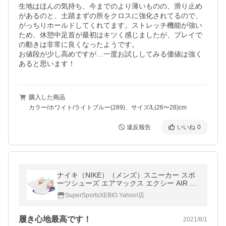
生地はほんの気持ち、今までのより薄いものの、滑り止め
があるのと、土踏まずの所をクロスに強化されてるので、
がっちりホールドしてくれてます。ストレッチ機能が強い
ため、休憩中足首が最初はキツく感じましたが、プレイで
の動きは非常に良くなったようです。

お値段が少し高めですが…一度お試ししてみる価値は強く
あると思います！
購入した商品
カラー/ホワイト/ライトブルー(289)、サイズ/L(26〜28)cm
違反報告
いいね
0
ナイキ（NIKE）（メンズ）スニーカー スポ
ーツシューズ エアマックス エクシー AIR M
AX AMD DD2985-100
SuperSportsXEBIO Yahoo!店
履き心地最高です！
2021/8/1