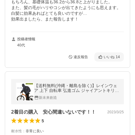
もちろん、基礎体温も36.2から36.8と上がりました。

また、髪の毛がハリやコシが出てきたようにも思えます。
白髪に効果あればとても良いのですが…

効果出ましたら、また報告します！
投稿者情報
40代
違反報告
いいね
14
【送料無料(沖縄・離島を除く)】レインウェ
ア 上下 自転車 弘進ゴム ジャイアントキリン
グ GK-118 リュック対応 男女兼用 通学 通勤
新未来創造
2着目の購入 安心間違いないです！！
2023/3/25
5
耐水性
：
非常に良い