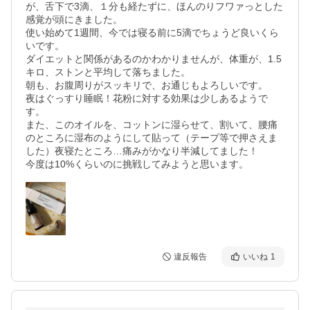
が、舌下で3滴、１分も経たずに、ほんのりフワァっとした
感覚が頭にきました。

使い始めて1週間、今では寝る前に5滴でちょうど良いくら
いです。

ダイエットと関係があるのかわかりませんが、体重が、1.5
キロ、ストンと平均して落ちました。

朝も、お腹周りがスッキリで、お通じもよろしいです。

夜はぐっすり睡眠！花粉に対する効果は少しあるようで
す。

また、このオイルを、コットンに湿らせて、割いて、腰痛
のところに湿布のようにして貼って（テープ等で押さえま
した）夜寝たところ…痛みがかなり半減してました！

違反報告
いいね
1