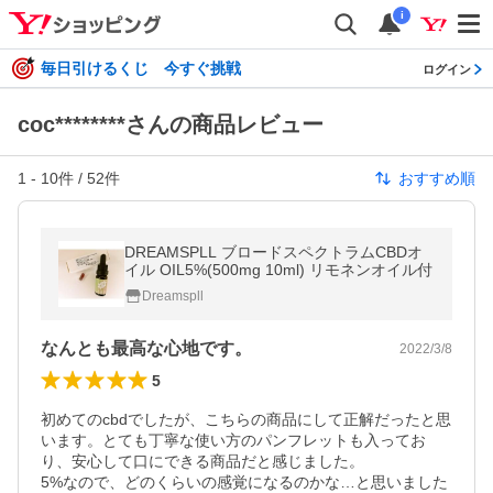
i
毎日引けるくじ 今すぐ挑戦
ログイン
coc********さんの商品レビュー
1
-
10
件 /
52
件
おすすめ順
DREAMSPLL ブロードスペクトラムCBDオ
イル OIL5%(500mg 10ml) リモネンオイル付
Dreamspll
なんとも最高な心地です。
2022/3/8
5
初めてのcbdでしたが、こちらの商品にして正解だったと思
います。とても丁寧な使い方のパンフレットも入ってお
り、安心して口にできる商品だと感じました。

5%なので、どのくらいの感覚になるのかな…と思いました