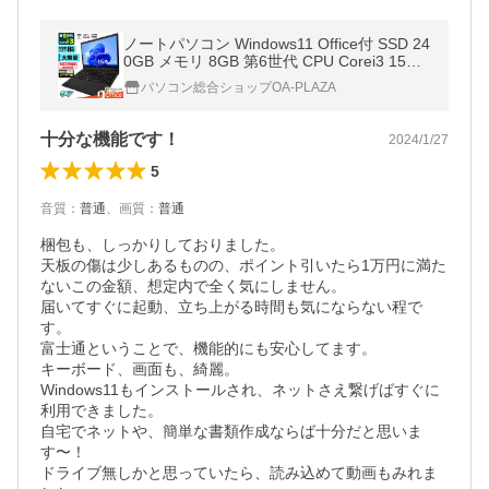
ノートパソコン Windows11 Office付 SSD 24
0GB メモリ 8GB 第6世代 CPU Corei3 15型
USB 無線LAN NEC 富士通 東芝 等 搭載 安い
パソコン総合ショップOA-PLAZA
オフィス付き
十分な機能です！
2024/1/27
5
音質
：
普通
、
画質
：
普通
梱包も、しっかりしておりました。

天板の傷は少しあるものの、ポイント引いたら1万円に満た
ないこの金額、想定内で全く気にしません。

届いてすぐに起動、立ち上がる時間も気にならない程で
す。

富士通ということで、機能的にも安心してます。

キーボード、画面も、綺麗。

Windows11もインストールされ、ネットさえ繋げばすぐに
利用できました。

自宅でネットや、簡単な書類作成ならば十分だと思いま
す〜！

ドライブ無しかと思っていたら、読み込めて動画もみれま