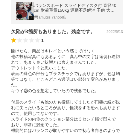
バランスボード スライドディスク付 直径40
cm 耐荷重量150kg 運動不足解消 子供 大人
体幹トレーニング ダイエット リハビリ ケガ
amugis Yahoo!店
予防 amugis
欠陥が3箇所もありました。残念です。
2022/6/13
1
開けたら、商品はキレイという感じではなく…

他の投稿写真にもあるように　真ん中の文字は途切れ途切
れで、あまり良い状態とは言えませんでした。

アウトレット？と思いました。

表面の緑色の部分もプラスチックではありますが、色は均
等ではなく、ところどころ透明ぽい部分で変色がありまし
た。

キウイ🥝の色を想定していたので残念でした。

付属のスライドも他の方も投稿してましたが円盤の縁が鋭
利に尖ったいるところがあり、怪我をする恐れもあります
ので、使用してないです。

スライドの内側のクッション部分は３センチ幅で凹んで

おり、非常に残念でした。

機能的にはバランスが取りやすいので初心者向きのようで