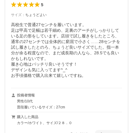
5
サイズ
：
ちょうどよい
高校生で普通27センチを履いています。

足は甲高で足幅は若干細め、足裏のアーチがしっかりして
いる足の形をしています。店頭で試し履きをしたところ、
通常の27センチでは全体的に窮屈で小さく……28センチを
試し履きしたとのろ、ちょうど良いサイズでした。指一本
分が余る程度なので、まだ成長期の人なら、28.5でも良い
かもしれないです。

履き心地はバッチリ良いそうです！

デザインも気に入ってます^_^

お手頃価格で購入出来て嬉しいですね。
投稿者情報
男性/10代
普段履いているサイズ：27cm
購入した商品
カラー/ホワイト、サイズ/２８．０