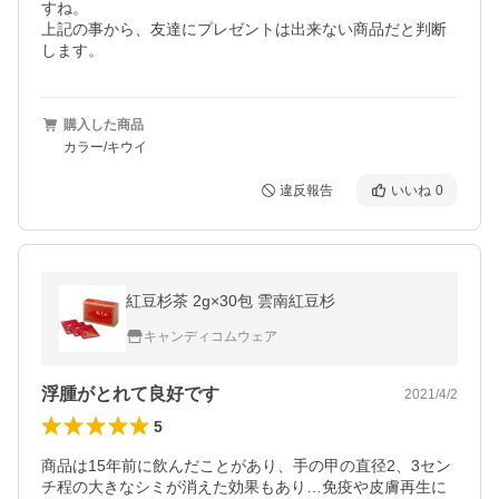
すね。

上記の事から、友達にプレゼントは出来ない商品だと判断
します。
購入した商品
カラー/キウイ
違反報告
いいね
0
紅豆杉茶 2g×30包 雲南紅豆杉
キャンディコムウェア
浮腫がとれて良好です
2021/4/2
5
商品は15年前に飲んだことがあり、手の甲の直径2、3セン
チ程の大きなシミが消えた効果もあり…免疫や皮膚再生に