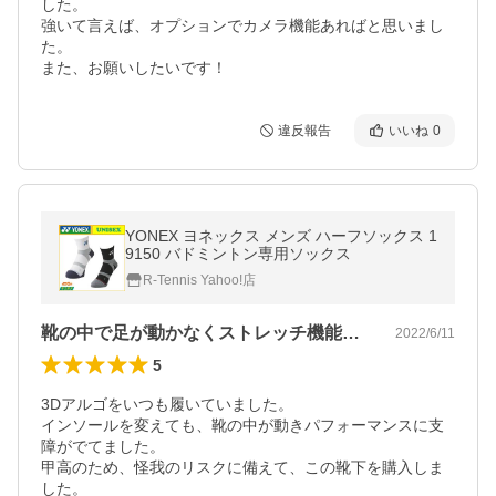
した。

強いて言えば、オプションでカメラ機能あればと思いまし
た。

また、お願いしたいです！
違反報告
いいね
0
YONEX ヨネックス メンズ ハーフソックス 1
9150 バドミントン専用ソックス
R-Tennis Yahoo!店
靴の中で足が動かなくストレッチ機能ヨシ！
2022/6/11
5
3Dアルゴをいつも履いていました。

インソールを変えても、靴の中が動きパフォーマンスに支
障がでてました。

甲高のため、怪我のリスクに備えて、この靴下を購入しま
した。
