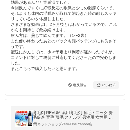
効果があるんだと実感済でした。

今回飲んですぐに好転反応の眠気と少しの湿疹くらいで、
それよりも体内の浮腫みが取れて朝起きた時の顔もスッキ
リしているのを体感しました。

さまざまな効果は1、2ヶ月後とはわかっているので、これ
からも期待して飲み続けます。

飲み方は、煎じて飲んでます。（1〜2袋）

また使い終わったあとのパックも顔パッテングにも良さそ
うです。

配送にかんしては、少々予定より到着が遅かったですが、
コメントに対して親切に対応してくださったので安心しま
した。

またこちらで購入したいと思います。
違反報告
いいね
8
育毛剤 REVUM 薬用育毛剤 育毛トニック 発
毛促進 育毛 薄毛 スカルプ 男性用 女性用 リ
ビューム ※ 発毛剤 ではなく育毛剤 父の日
ネットショップZero-One Yahoo!店
プレゼント 健康 医薬部外品