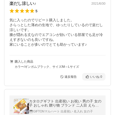
楽だし涼しい♪
2021/6/30
5
気に入ったのでリピート購入しました。

さらっとした薄めの生地で、ゆったりしているので楽だし
涼しいです。

膝が隠れる丈なのでエアコンが効いている部屋でも足が冷
えすぎないのも良いですね。

家にいることが多いのでとても助かっています♪
購入した商品
カラー/ギンガムブラック、サイズ/M～Lサイズ
違反報告
いいね
0
カタログギフト 出産祝い お祝い 男の子 女の
子 おしゃれ 贈り物 ブランド 二人目 えらん
で ベビー わくわくコース ギフト
GIFTONマルハート 出産祝い 名入れ 女の子