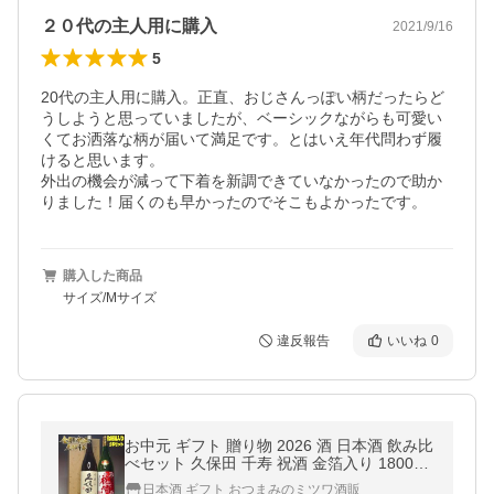
２０代の主人用に購入
2021/9/16
5
20代の主人用に購入。正直、おじさんっぽい柄だったらど
うしようと思っていましたが、ベーシックながらも可愛い
くてお洒落な柄が届いて満足です。とはいえ年代問わず履
けると思います。

外出の機会が減って下着を新調できていなかったので助か
りました！届くのも早かったのでそこもよかったです。
購入した商品
サイズ/Mサイズ
違反報告
いいね
0
お中元 ギフト 贈り物 2026 酒 日本酒 飲み比
べセット 久保田 千寿 祝酒 金箔入り 1800ml
2本セット 化粧箱付 朝日酒造 名城酒造
日本酒 ギフト おつまみのミツワ酒販