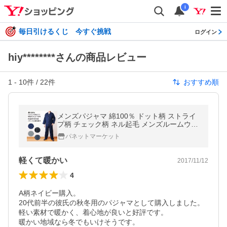
i
毎日引けるくじ 今すぐ挑戦
ログイン
hiy********さんの商品レビュー
1
-
10
件 /
22
件
おすすめ順
メンズパジャマ 綿100％ ドット柄 ストライ
プ柄 チェック柄 ネル起毛 メンズルームウェ
ア 上下セット 前開き 長袖 男性 部屋着
パネットマーケット
軽くて暖かい
2017/11/12
4
A柄ネイビー購入。

20代前半の彼氏の秋冬用のパジャマとして購入しました。

軽い素材で暖かく、着心地が良いと好評です。

暖かい地域なら冬でもいけそうです。
