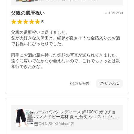
父親の還暦祝い
2018/12/30
5
父親の還暦祝いに送りました。

父が大好きな久保田と、縁起が良さそうな金箔入りのお酒
でお祝いにぴったりでした。

両手にお酒の瓶を持った笑顔の写真が送られてきました。

遠くに嫁いでなかなか会えないので、これでちょっとは親
孝行できたかな。
違反報告
いいね
1
ルームパンツ レディース 綿100％ ガウチョ
パンツ ドビー素材 夏 七分丈 ウエストゴム
ポケット付 大人用 チェック柄 無地 ルームウ
ON NISHIKI-Yahoo!店
ェア Ｍ〜Ｌy7-21010-single