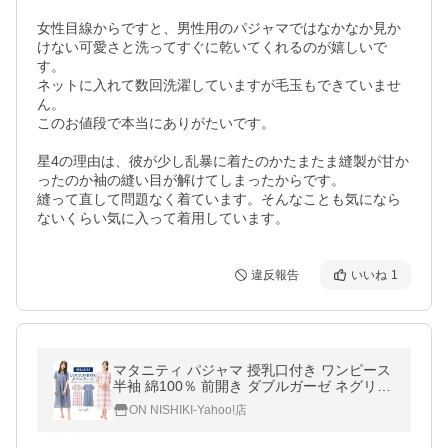
女性目線からですと、男性用のパジャマではなかなか見か
けない可愛さと洗ってすぐに乾いてくれるのが嬉しいで
す。

ネットに入れて数回洗濯していますが毛玉もできていませ
ん。

このお値段で本当にありがたいです。

星4の理由は、彼が少し乱暴に着たのかたまたま縫製が甘か
ったのか袖の縫い目が解けてしまったからです。

縫って直して問題なく着ています。そんなことも気になら
ないくらい気に入って着用しています。
違反報告
いいね
1
マタニティ パジャマ 授乳口付き ワンピース
半袖 綿100％ 前開き ダブルガーゼ ネグリジ
ェ 夏 無地 ロング丈 無地 授乳 産前 産後 w2-
ON NISHIKI-Yahoo!店
72303 圧縮