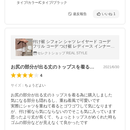
タイプ/カラー/Cタイプ/ブラック
違反報告
いいね
1
付け裾 シフォン シャツ レイヤード コーデ
フリル コーデ つけ裾 レディース インナー
裾 ラウンド フロントタック 無地 ゆったり
セレクトショップ REAL STYLE
重ね着風
お尻の部分が出る丈のトップスを着る為に…
2021/6/30
4
サイズ
：
ちょうどよい
お尻の部分が出る丈のトップスを着る為に購入しました

気になる部分も隠れるし、重ね着風で可愛いです

実際にシャツを重ねて着るとゴワゴワして気になります
が、付け裾なら気にならないのでそこも気に入っています

思ったより丈が長くて、ちょっとトップスがめくれた時も
ゴムの部分などが見えなくて良かったです