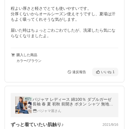
程よい厚さと軽さでとても使いやすいです。

分厚くないからオールシーズン使えそうですし、夏場は汗
もよく吸ってくれそうな気がします。

届いた時はちょっとごわごわでしたが、洗濯したら気にな
らなくなりましたよ。
購入した商品
カラー/ブラウン
違反報告
いいね
1
パジャマ レディース 綿100％ ダブルガーゼ
長袖 春 夏 初秋 前開き ボタン シャツ 無地 S
M L LL 3L おそろい ペア プレゼント 母の日
パジャマ屋さん
ずっと着ていたい肌触り♪
2021/9/16