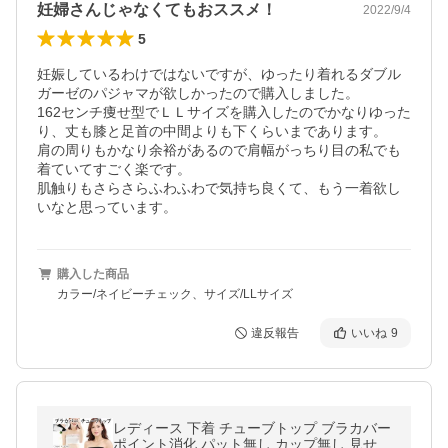
妊婦さんじゃなくてもおススメ！
2022/9/4
5
妊娠しているわけではないですが、ゆったり着れるダブル
ガーゼのパジャマが欲しかったので購入しました。

162センチ痩せ型でＬＬサイズを購入したのでかなりゆった
り、丈も膝と足首の中間よりも下くらいまであります。

肩の周りもかなり余裕があるので肩幅がっちり目の私でも
着ていてすごく楽です。

肌触りもさらさらふわふわで気持ち良くて、もう一着欲し
いなと思っています。
購入した商品
カラー/ネイビーチェック、サイズ/LLサイズ
違反報告
いいね
9
レディース 下着 チューブトップ ブラカバー
ポイント消化 パット無し カップ無し 見せブ