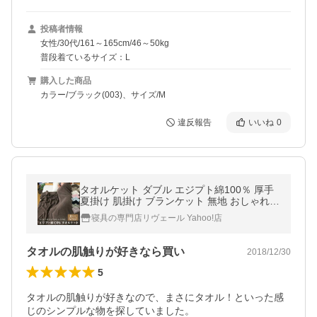
投稿者情報
女性/30代/161～165cm/46～50kg
普段着ているサイズ：L
購入した商品
カラー/ブラック(003)、サイズ/M
違反報告
いいね
0
タオルケット ダブル エジプト綿100％ 厚手
夏掛け 肌掛け ブランケット 無地 おしゃれ
オールシーズン ポイント利用
寝具の専門店リヴェール Yahoo!店
タオルの肌触りが好きなら買い
2018/12/30
5
タオルの肌触りが好きなので、まさにタオル！といった感
じのシンプルな物を探していました。
