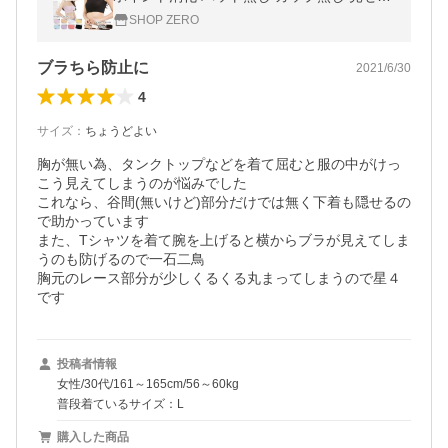
ラ チラ見え防止 薄手 無地 レース ストレッ
SHOP ZERO
チ メッシュ ny2474
ブラちら防止に
2021/6/30
4
サイズ
：
ちょうどよい
胸が無い為、タンクトップなどを着て屈むと服の中がけっ
こう見えてしまうのが悩みでした

これなら、谷間(無いけど)部分だけでは無く下着も隠せるの
で助かっています

また、Tシャツを着て腕を上げると横からブラが見えてしま
うのも防げるので一石二鳥

胸元のレース部分が少しくるくる丸まってしまうので星４
です
投稿者情報
女性/30代/161～165cm/56～60kg
普段着ているサイズ：L
購入した商品