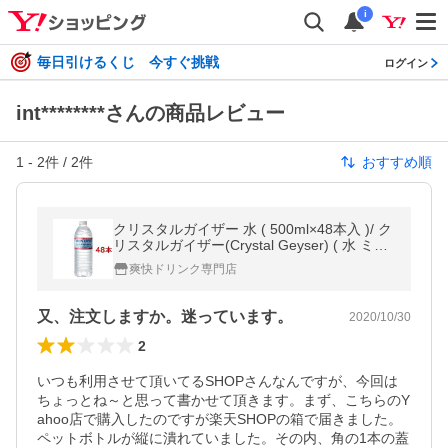
i
毎日引けるくじ 今すぐ挑戦
ログイン
int********さんの商品レビュー
1
-
2
件 /
2
件
おすすめ順
クリスタルガイザー 水 ( 500ml×48本入 )/ ク
リスタルガイザー(Crystal Geyser) ( 水 ミネ
ラルウォーター 500ml カリフォルニア )
爽快ドリンク専門店
又、注文しますか。迷っています。
2020/10/30
2
いつも利用させて頂いてるSHOPさんなんですが、今回は
ちょっとね～と思って書かせて頂きます。まず、こちらのY
ahoo店で購入したのですが楽天SHOPの箱で届きました。
ペットボトルが縦に潰れていました。その内、角の1本の蓋