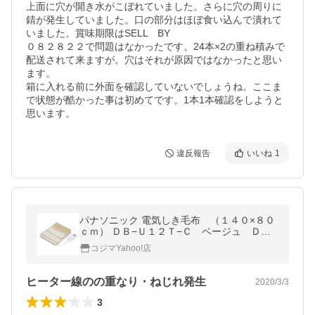
上面に穴が開き水がこぼれていました。さらに穴の周りに
錆が発生していました。口の部分はほぼ食い込んで潰れて
いました。賞味期限はSELL　BY

０８２８２２で問題はなかったです。24本×2の重ね積みで
配送されて来ますが。穴はそれが原因ではなかったと思い
ます。

箱に入れる前に外面を確認していないでしょうね。ここま
で状態が酷かった事は初めてです。1本1本確認をしようと
思います。
違反報告
いいね
1
パナソニック 電気しき毛布 （１４０×８０
ｃｍ） ＤＢ−Ｕ１２Ｔ−Ｃ ベージュ ＤＢ
−Ｕ１２Ｔ−Ｃ ベージュ ［１４０×８０ｃ
コジマYahoo!店
ｍ］
ヒーター線のの重なり・ねじれ発生
2020/3/3
3