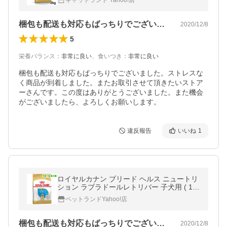
キャットランド Yahoo!店
梱包も配送も対応もばっちりでございまし…
2020/12/8
5
栄養バランス
：
非常に良い
、
食いつき
：
非常に良い
梱包も配送も対応もばっちりでございました。ストレスな
く商品が到着しました。またお取引させて頂きたいストア
ーさんです。この度はありがとうございました。また機会
がございましたら、よろしくお願いします。
違反報告
いいね
1
ロイヤルカナン ブリード ヘルス ニュートリ
ション ラブラドールレトリバー 子犬用 ( 12k
g )/ ロイヤルカナン(ROYAL CANIN) ( ドッグ
ペットランドYahoo!店
フード )
梱包も配送も対応もばっちりでございまし…
2020/12/8