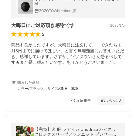
M
ZOZOTOWN Yahoo!店
大晦日にご対応頂き感謝です
2026/1/5
5
商品も良かったですが、大晦日に注文して、「できたら１
月3日までに届けてほしい」と言う無理難題にお答えいただ
き、感謝しています。さすが、ゾゾタウンさん恐るべしで
す★また是非頼みたいです。ありがとうございました。
購入した商品
カラー/ブラック、サイズ/ONE SIZE
違反報告
いいね
0
【完売】犬 服 ラディカ UneBrise ハイネッ
クロングスリーブアランニット プレサーモC