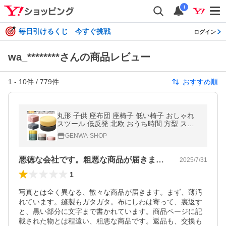
i
毎日引けるくじ 今すぐ挑戦
ログイン
wa_********さんの商品レビュー
1
-
10
件 /
779
件
おすすめ順
丸形 子供 座布団 座椅子 低い椅子 おしゃれ
スツール 低反発 北欧 おうち時間 方型 スツ
ール 子供用イス フロアクッション コンパク
GENWA-SHOP
ト テレワ
悪徳な会社です。粗悪な商品が届きます。
2025/7/31
1
写真とは全く異なる、散々な商品が届きます。まず、薄汚
れています。縫製もガタガタ。布にしわは寄って、裏返す
と、黒い部分に文字まで書かれています。商品ページに記
載された物とは程遠い、粗悪な商品です。返品も、交換も