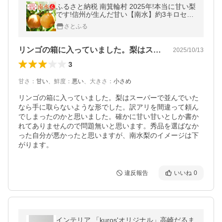
ふるさと納税 南箕輪村 2025年!本当に甘い梨
です!信州が生んだ甘い【南水】約3キロセッ
ト!
さとふる
リンゴの箱に入っていました。梨はスーパ…
2025/10/13
3
甘さ
：
甘い
、
鮮度
：
悪い
、
大きさ
：
小さめ
リンゴの箱に入っていました。梨はスーパーで並んでいた
なら手に取らないような形でした。訳アリを間違って頼ん
でしまったのかと思いました。確かに甘い甘いとしか書か
れてありませんので問題無いと思います。秀品を選ばなか
った自分が悪かったと思いますが、南水梨のイメージは下
がります。
違反報告
いいね
0
インテリア 「kuros'オリジナル」高崎だるま