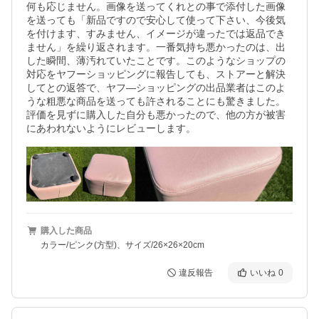
何も応じません。画像を送ってくれとの事で添付した画像
を送っても「新品ですので安心して使って下さい、今後気
を付けます、すみません、イメージが違ったでは返品でき
ません」を繰り返されます。一番気持ち悪かったのは、出
した瞬間、薄汚れていたことです。このようなショップの
対応をヤフーショッピングに報告しても、ストアーと解決
してとの返答で、ヤフ―ショッピングの出品業者はこのよ
うな粗悪な商品を送っても許されることにも驚きました。
評価を見ずに購入した自分も悪かったので、他の方が被害
にあわれないようにレビューします。
購入した商品
カラー/ピンク(方型)、サイズ/26×26×20cm
違反報告
いいね
0