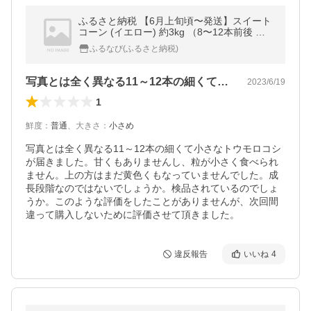
ふるさと納税 【6月上旬頃〜発送】スイート
コーン (イエロー) 約3kg （8〜12本前後 ）
とうもろこし 野菜 夏 香川県さぬき市
ふるなび(ふるさと納税)
写真とは全く異なる11～12本の細くて…
2023/6/19
1
鮮度
：
普通
、
大きさ
：
小さめ
写真とは全く異なる11～12本の細くて小さなトウモロコシ
が届きました。甘くもありませんし、粒が小さく食べられ
ません。上の方はまだ黄色くもなっていませんでした。成
長段階なのではないでしょうか。検品されているのでしょ
うか。このような評価をしたことがありませんが、次回間
違って購入しないために評価させて頂きました。
違反報告
いいね
4