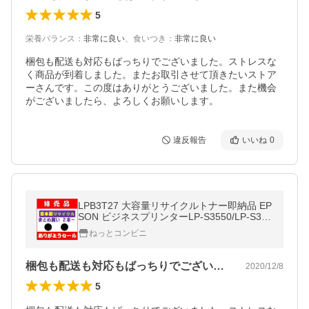
5
栄養バランス
：
非常に良い
、
食いつき
：
非常に良い
梱包も配送も対応もばっちりでございました。ストレスな
く商品が到着しました。またお取引させて頂きたいストア
ーさんです。この度はありがとうございました。また機会
がございましたら、よろしくお願いします。
違反報告
いいね
0
LPB3T27 大容量リサイクルトナー即納品 EP
SON ビジネスプリンターLP-S3550/LP-S355
0PS/LP-S3550Z/LP-S4250/LP-S4250PS/イ
ねっとコンビニ
ンク
梱包も配送も対応もばっちりでございまし…
2020/12/8
5