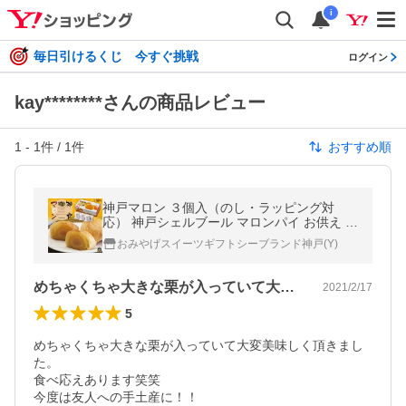
i
毎日引けるくじ 今すぐ挑戦
ログイン
kay********さんの商品レビュー
1
-
1
件 /
1
件
おすすめ順
神戸マロン ３個入（のし・ラッピング対
応） 神戸シェルブール マロンパイ お供え 神
戸土産 和菓子 贈答品 御中元 御年賀 御祝
おみやげスイーツギフトシーブランド神戸(Y)
御歳暮 ギフト
めちゃくちゃ大きな栗が入っていて大変美…
2021/2/17
5
めちゃくちゃ大きな栗が入っていて大変美味しく頂きまし
た。

食べ応えあります笑笑

今度は友人への手土産に！！
