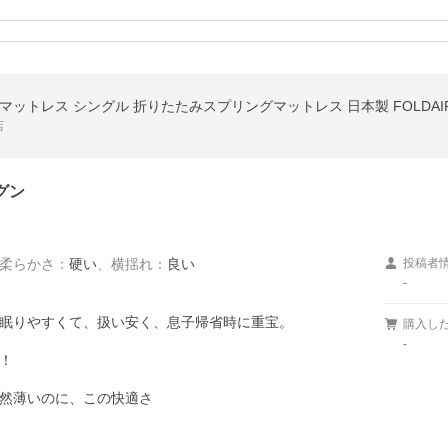
ットレス シングル 折りたたみスプリングマットレス 日本製 FOLDAIR 
店
グン
柔らかさ
：
硬い
、
横揺れ
：
良い
投稿者
-
眠りやすくて、扱い安く、息子帰省時に重宝。

購入し
-


然薄いのに、この快適さ
