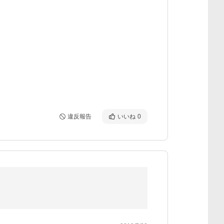
違反報告
いいね
0