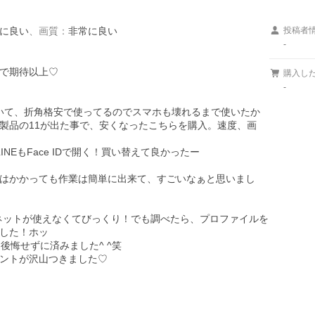
に良い
、
画質
：
非常に良い
投稿者
-
で期待以上♡

購入し
-
使っていて、折角格安で使ってるのでスマホも壊れるまで使いたか
製品の11が出た事で、安くなったこちらを購入。速度、画
INEもFace IDで開く！買い替えて良かったー

はかかっても作業は簡単に出来て、すごいなぁと思いまし
、ネットが使えなくてびっくり！でも調べたら、プロファイルを
した！ホッ

悔せずに済みました^ ^笑

ントが沢山つきました♡