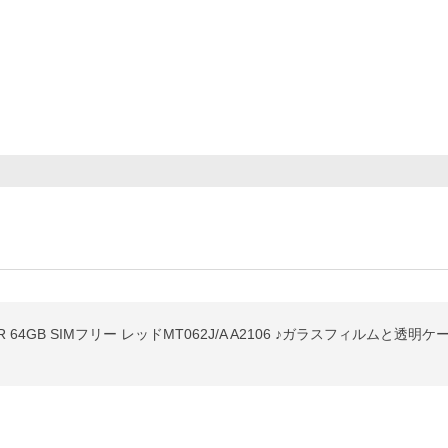
XR 64GB SIMフリー レッドMT062J/A A2106 ♪ガラスフィルムと透