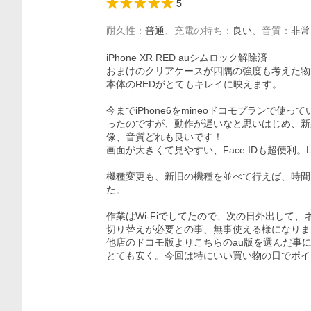
5
耐久性
：
普通
、
充電の持ち
：
良い
、
音質
：
非常
iPhone XR RED auシムロック解除済

おまけのクリアケースが四隅の強度も考えた物
本体のREDがとてもキレイに映えます。

今までiPhone6をmineoドコモプランで
ったのですが、動作が遅いなと思いはじめ、新
像、音質どれも良いです！

画面が大きくて見やすい、Face IDも超便利。L
機種変更も、新旧の機種を並べて行えば、時間
た。

作業はWi-Fiでしてたので、次の日外出して
切り替えが必要との事、無事使える様になりま
他店のドコモ版よりこちらのau版を選んだ事に後
とても安く。今回は特にいい買い物の日でポイ