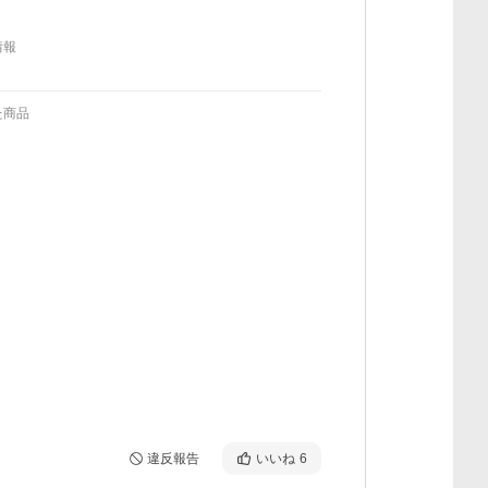
情報
た商品
違反報告
いいね
6