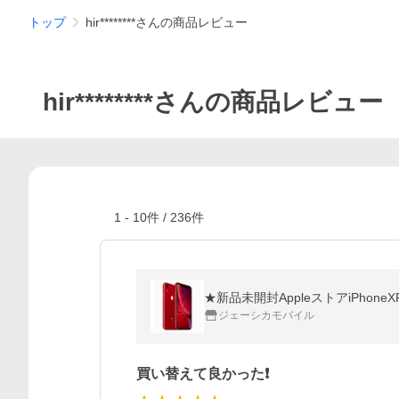
トップ
hir********さんの商品レビュー
hir********さんの商品レビュー
1
-
10
件 /
236
件
★新品未開封AppleストアiPhone
ジェーシカモバイル
買い替えて良かった❗️