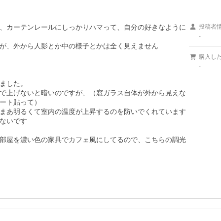
、カーテンレールにしっかりハマって、自分の好きなように
投稿者
-
が、外から人影とか中の様子とかは全く見えません

購入し
-
ました。

で上げないと暗いのですが、（窓ガラス自体が外から見えな
ート貼って）

まあ明るくて室内の温度が上昇するのを防いでくれています

ないです

部屋を濃い色の家具でカフェ風にしてるので、こちらの調光