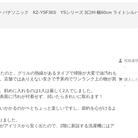
ソニック KZ-YSF36S YSシリーズ 3口IH 幅60cm ライトシルバー (
投稿者
-
なったのと、グリルの熱線があるタイプで掃除が大変で油汚れも
。店舗ではありえない安さで予算内でワンランク上の物が買
購入し
-
、斜めに入れるのは1人は厳しく2人でしました。

表面に汚れが付着せず、拭いたらきれいに取れます！

いかかるのか〜とちょっと楽しいですし、節約を心がけるよ
りました。

がアイリスから安く出たので、2階に新設する洗濯機にはア