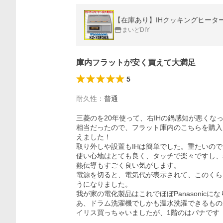
【在庫あり】IHクッキングヒーター パナ
まいどDIY
庫内フラットが安く買えて大満足
5
耐久性
：
普通
三菱のを20年使って、右IHの鍋感知が悪く
相当だったので、フラット庫内のこちらを購入
えました！

取り外しや設置もIHは簡単でした。重たいので
使い心地はとても良く、タッチで楽々ですし、
熱伝導もすごく良い気がします。

電源を切ると、電気代が表示されて、このくら
うになりました。

我が家の電化製品はこれでほぼPanasonicにな
あ、ドラム洗濯機でしかも温水洗濯できるもの
イリス買っちゃいましたが、1階のはパナです