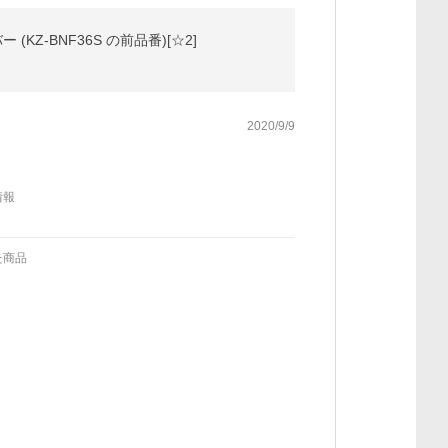
KZ-BNF36S の前品番)[☆2]
2020/9/9
情報
た商品