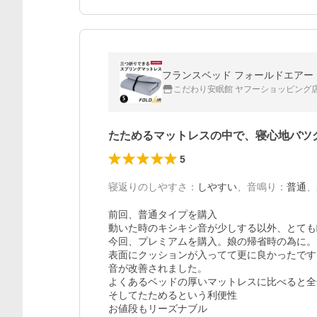
フランスベッド フォールドエアー マ
こだわり安眠館 ヤフーショッピング
たためるマットレスの中で、寝心地バツ
5
寝返りのしやすさ
：
しやすい
、
音鳴り
：
普通
、
前回、普通タイプを購入

動いた時のキシキシ音が少しする以外、とても
今回、プレミアムを購入。娘の帰省時の為に。

表面にクッションが入ってて更に良かったです！
音が改善されました。

よくあるベッドの厚いマットレスに比べると全
そしてたためるという利便性

お値段もリーズナブル
