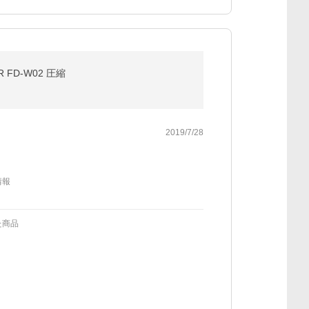
FD-W02 圧縮
2019/7/28
情報
た商品