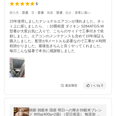
5
耐久性
：
普通
、
音
：
普通
、
風量
：
普通
、
効き
：
非常に良い
23年使用しましたナショナルエアコンが壊れました。ネッ
ト上に探しましたら、：10畳程度 ダイキン S284ATGS-W 
型番が大変お気に入りで、こちらのサイドで工事付きで依
頼しました。エアコンのメンテナンスも含めて10年保証も
購入しました。配管が8メートルも必要なので工事が４時間
程掛かりました。最後迄きちんと良くやってくれました。
毎日こんな猛暑で本当に感謝致しました
違反報告
いいね
0
雑穀 雑穀米 国産 明日への輝き39穀米ブレン
ド 800g(400g×2袋) （翌日発送） 無添加 無