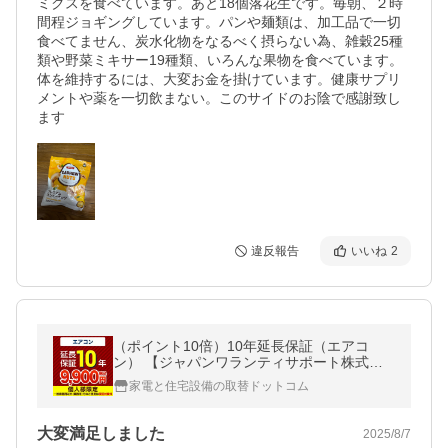
ミクスを食べています。あと18個落花生です。毎朝、２時
間程ジョギングしています。パンや麺類は、加工品で一切
食べてません、炭水化物をなるべく摂らない為、雑穀25種
類や野菜ミキサー19種類、いろんな果物を食べています。
体を維持するには、大変お金を掛けています。健康サプリ
メントや薬を一切飲まない。このサイドのお陰で感謝致し
ます
違反報告
いいね
2
（ポイント10倍）10年延長保証（エアコ
ン） 【ジャパンワランティサポート株式会
社】
家電と住宅設備の取替ドットコム
大変満足しました
2025/8/7