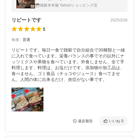
着色 ポスト投函 ポイント利用 ダイエット食
雑穀米本舗 Yahoo!ショッピング店
品 雑穀米本舗
リピートです
2025/2/26
5
食感
：
普通
リピートです。毎日一食で雑穀で自分組合で30種類と一緒
に入れて食べています。栄養バランスの事でその以外にナ
ッツミクスや果物を食べています。外食しません、全て手
料理します、料理は、お塩だけです。添加物や加工品は、
食べません、ゴミ食品（チョコやジュース）食べてませ
ん。人間の体に出来るだけ、炎症がない事です。
違反報告
いいね
0