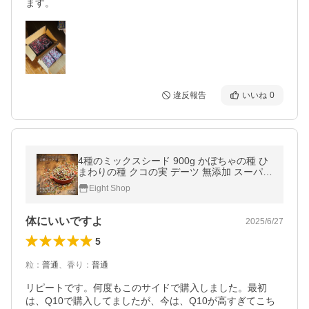
ます。
違反報告
いいね
0
4種のミックスシード 900g かぼちゃの種 ひ
まわりの種 クコの実 デーツ 無添加 スーパー
フード 超PayPay祭
Eight Shop
体にいいですよ
2025/6/27
5
粒
：
普通
、
香り
：
普通
リピートです。何度もこのサイドで購入しました。最初
は、Q10で購入してましたが、今は、Q10が高すぎてこち