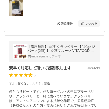
違反報告
いいね
0
【送料無料】 冷凍 クランベリー 【240g×12
パック(2箱) 】 冷凍フルーツ VITAFOOD 樹
の上完熟 果物 スムージー 【代引不可】 【ク
entre square ヤフー店
ール便でお届け】
素早く対応して頂いて感謝致します
2024/6/19
5
甘さ
：
甘くない
、
大きさ
：
普通
何ともリピートです。作りヨーグルトの中にプルーベリ
や、クランベリーと一緒に食べています。クランベリー
は、アントシアニジンによる抗酸化作用で、尿路感染症
（膀胱炎など）の予防・改善に良いとされて毎日食べてい