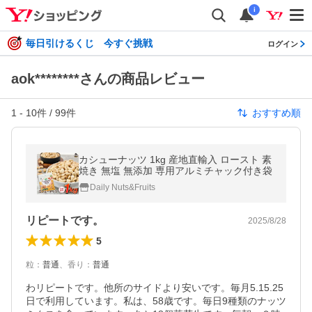
i
毎日引けるくじ 今すぐ挑戦
ログイン
aok********さんの商品レビュー
1
-
10
件 /
99
件
おすすめ順
カシューナッツ 1kg 産地直輸入 ロースト 素
焼き 無塩 無添加 専用アルミチャック付き袋
Daily Nuts&Fruits
リピートです。
2025/8/28
5
粒
：
普通
、
香り
：
普通
わリピートです。他所のサイドより安いです。毎月5.15.25
日で利用しています。私は、58歳です。毎日9種類のナッツ