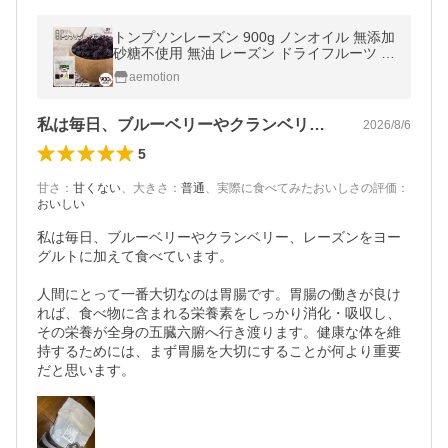
トンプソンレーズン 900g ノンオイル 無添加
砂糖不使用 無油 レーズン ドライフルーツ お
やつ おつまみ 大容量 美容 健康 送料無料 爆
aemotion
買 Y
私は毎日、ブルーベリーやクランベリー、…
2026/8/6
5
甘さ
：
甘くない
、
大きさ
：
普通
、
実際に食べてみたおいしさの評価
：
おいしい
私は毎日、ブルーベリーやクランベリー、レーズンをヨー
グルトに加えて食べています。

人間にとって一番大切なのは胃腸です。胃腸の働きが良け
れば、食べ物に含まれる栄養素をしっかり消化・吸収し、
その栄養が全身の五臓六腑へ行き渡ります。健康な体を維
持するためには、まず胃腸を大切にすることが何より重要
だと思います。