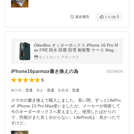
違反報告
いいね
0
OtterBox オッターボックス iPhone 16 Pro M
ax FRE 防水 防塵 防雪 耐衝撃 ケース MagS
afe対応 Sagebrush Green 77-96162
キットカット アネックス
iPhone16parmax書き換えの為
2025/6/26
5
耐久性
：
普通
、
厚み
：
普通
、
装着感
：
普通
スマホの書き換えで購入しました。長い間、ずっとLifePro
of  iPhone 13 Pro Max使いましたが、メーカーが倒産して
今のオーダーボックスへ変えました。使用したばかりの
で、性能がまた良く分からない、LifeProofは、良かったで
すけど、