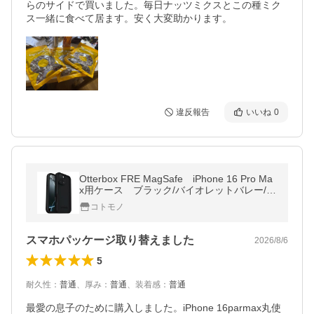
らのサイドで買いました。毎日ナッツミクスとこの種ミク
ス一緒に食べて居ます。安く大変助かります。
違反報告
いいね
0
Otterbox FRE MagSafe iPhone 16 Pro Ma
x用ケース ブラック/バイオレットバレー/グ
リーン
コトモノ
スマホパッケージ取り替えました
2026/8/6
5
耐久性
：
普通
、
厚み
：
普通
、
装着感
：
普通
最愛の息子のために購入しました。iPhone 16parmax丸使