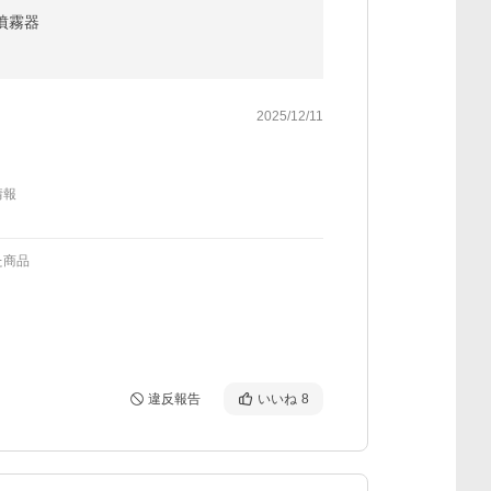
 噴霧器
2025/12/11
情報
た商品
違反報告
いいね
8