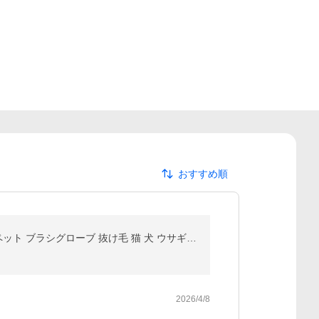
おすすめ順
猫の毛除去手袋 猫 抜け毛グローブ ペット らくらくブラシ 手袋 ペット用 静電毛取り手袋 通気性UP 猫用ペット ブラシグローブ 抜け毛 猫 犬 ウサギ 小動物用
2026/4/8