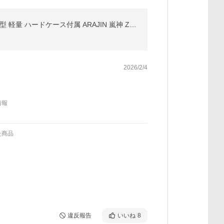
電動エアダスター ブロワー ブロアー コードレス マキタバッテリー対応 洗車 超強力 暴風 ターボファン 小型 軽量 ハードケース付属 ARAJIN 嵐神 ZERO
2026/2/4
情報
た商品
違反報告
いいね
8