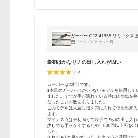
ガーバー G22-41968 リミックス 
アームズギア ヤフー店
最初はかなり刃の出し入れが固い
4
ガーバーは2本目です。

1本目のガーバーは穴がないモデルを使用して
ました。ですが手が濡れている時に肉や魚を捌
なったことが数回ありました。

このモデルは人差し指を穴に入れて使用出来る
ます。

マイナス点は最初固くて片手での刃の出し入れ
少しでも柔らかくするため、500回以上刃を
した。

それでも1本目のガーバーと比べると激固です