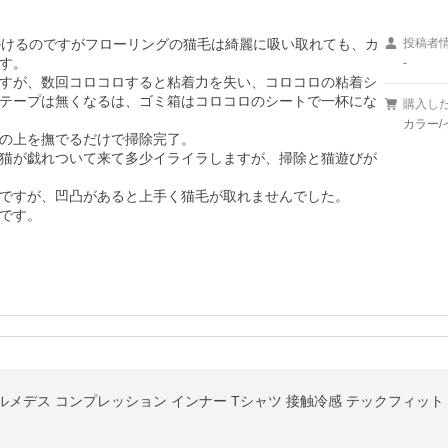
かけるのですがフローリングの猫毛は綺麗に吸い取れても、カ
投稿者
す。

-
すが、数回コロコロすると粘着力を失い、コロコロの粘着シ
テープは無くなるは、ゴミ箱はコロコロのシートで一杯にな
購入し
カラー/
の上を撫でるだけで掃除完了。

猫が戯れついて来て多少イライラしますが、掃除と猫遊びが
ですが、凹凸があると上手く猫毛が取れませんでした。

です。