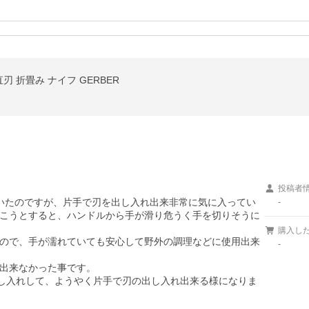
直刃 折畳み ナイフ GERBER
投稿者
いたのですが、片手で刃を出し入れ出来非常に気に入ってい
-
こうとすると、ハンドルから手が滑り危うく手を切りそうに
購入し
ので、手が濡れていても安心して野外の調理などに使用出来
-
出来なかった事です。

出し入れして、ようやく片手で刃の出し入れ出来る様になりま
。