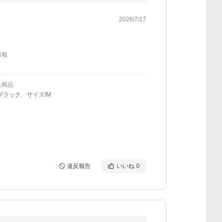
2026/7/17
情報
た商品
ブラック、サイズ/M
違反報告
いいね
0