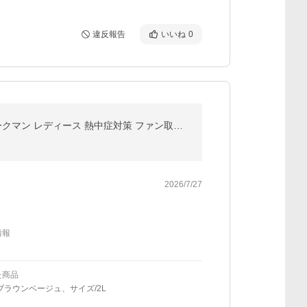
違反報告
いいね
0
空調作業服 服のみ 空調ベスト 空調服 と互換不可 空調ウェア フルセット ファン付き 最強 バッテリー ワークマン レディース 熱中症対策 ファン取付穴 9cm 爆買
2026/7/27
情報
た商品
ブラウンベージュ、サイズ/2L