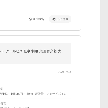
違反報告
いいね
0
ポロシャツ メンズ レディース 半袖 無地 4.4オンス グリマー glimmer 00302-ADP ドライ 吸汗 速乾 UVカット クールビズ 仕事 制服 介護 作業着 大きいサイズ
2026/7/23
情報
代/161～165cm/76～80kg
普段着ているサイズ：L
た商品