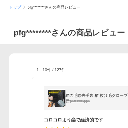
トップ
pfg********さんの商品レビュー
pfg********さんの商品レビュー
1
-
10
件 /
127
件
parumuoppa
コロコロより楽で経済的です