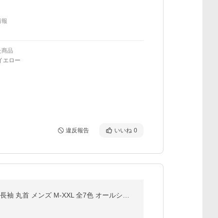
情報
た商品
イエロー
違反報告
いいね
0
2枚セット 送料無料 ARMEDES アルメデス コンプレッション インナー Tシャツ 接触冷感 テックフィット 長袖 丸首 メンズ M-XXL 全7色 オールシーズン AR56