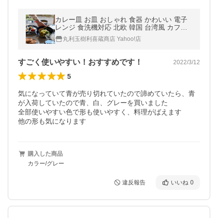
カレー皿 お皿 おしゃれ 食器 かわいい 電子
レンジ 食洗機対応 北欧 韓国 台湾風 カフェ
風 TAMAKI ヒナタ カレー＆パスタ 700ml
丸利玉樹利喜蔵商店 Yahoo!店
すごく使いやすい！おすすめです！
2022/3/12
5
気になっていて青が売り切れていたので諦めていたら、青
が入荷していたので青、白、グレーを買いました

全部使いやすい色で形も使いやすく、料理がばえます

他の形も気になります
購入した商品
カラー/グレー
違反報告
いいね
0