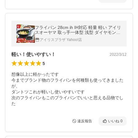
フライパン 28cm ih IH対応 軽量 軽い アイリ
スオーヤマ 取っ手一体型 浅型 ダイヤモンド
コート 片手でラクに持てる 注ぎ口付き IVL-
アイリスプラザ Yahoo!店
F28
軽い！使いやすい！
2022/3/12
5
想像以上に軽かったです

今までブランド物のフライパンを何種類も使ってきました
が、

ダントツこれが軽いし使いやすいです

次のフライパンもこのプライパンでいいと思える品物でし
た
違反報告
いいね
0