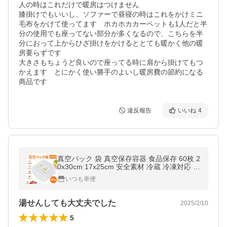
人の時はこれだけで暖房はつけません

膝掛けでもいいし、ソファーで昼寝の時はこれをかけミニ
毛布をかけて使ってます　ホカホカカーペットも1人だと半
分の使用でも座ってない部分が多くなるので、こちらを半
分におって上からひざ掛けをかけるととても暖かく他の暖
房要らずです

大きさもちょうど良いので座ってる時に肩から掛けてもつ
かえます　とにかく使い勝手のよいし暖房費の節約になる
違反報告
いいね
4
真空パック 袋 真空保存容器 食品保存 60枚 2
0x30cm 17x25cm 安全素材 冷蔵 冷凍対応 真
空パック機 真空ビニール 真空包装袋 脱気密
いつも幸便
封 家庭用
湯せんしても大丈夫でした
2025/2/10
5