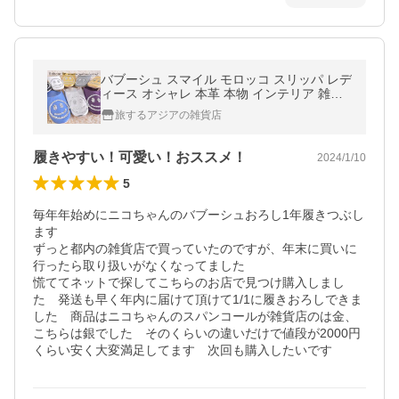
バブーシュ スマイル モロッコ スリッパ レデ
ィース オシャレ 本革 本物 インテリア 雑貨
アジア ニコちゃん ルームシューズ かわいい
旅するアジアの雑貨店
履きやすい！可愛い！おススメ！
2024/1/10
5
毎年年始めにニコちゃんのバブーシュおろし1年履きつぶし
ます

ずっと都内の雑貨店で買っていたのですが、年末に買いに
行ったら取り扱いがなくなってました

慌ててネットで探してこちらのお店で見つけ購入しまし
た　発送も早く年内に届けて頂けて1/1に履きおろしできま
した　商品はニコちゃんのスパンコールが雑貨店のは金、
こちらは銀でした　そのくらいの違いだけで値段が2000円
くらい安く大変満足してます　次回も購入したいです