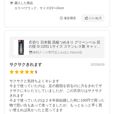
購入した商品
カラー/ブラック、サイズ/23〜24cm
違反報告
いいね
0
爪切り 日本製 高級つめきり グリーンベル 匠
の技 G-1201 Lサイズ ステンレス製 キャッチ
ャーケースつき
便利グッズ専門店ふわぼんYahoo!店
サクサクきれます
2025/6/30
5
サクサクと気持ちよくキレます

今まで使っていたのは、足の親指を切るのに力をきれてザ
クザクにキレたりしていましたが、この爪切りはサクサク
きれます

今まで使っていたのは２８年前結婚した時に100円で買った
物で思い出もあって使ってましたが、もっともっと早く買
い替えれば良かったと思ってます