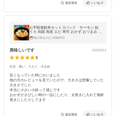
違反報告
いいね
0
お手軽海鮮丼セット 2パック サーモン 鮭
イカ 烏賊 海老 エビ 寿司 おかず おつまみ 晩
酌 爆買
海の幸なのにYAMATO
美味しいです
2022/3/12
5
鮮度
：
良い
、
大きさ
：
小さめ
安くなっていた時にかいました

他の方のレビューを見ていたので、大きさは想像していた
大きさでした　

本当に小さい小鉢って感じです

おかずがさびしい時の一品にしたり、太巻きに入れて海鮮
違反報告
いいね
0