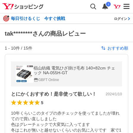
i
毎日引けるくじ 今すぐ挑戦
ログイン
tak********さんの商品レビュー
1
-
10
件 /
15
件
おすすめ順
椙山紡織 電気ひざ掛け毛布 140×82cm チェ
ック NA-055H-GT
GBFT Online
とにかくおすすめ！是非使って欲しい！
2024/1/10
5
10年くらいこのタイプの赤チェックを使ってましたが壊れ
てので買い直ししました

色はグレーチェックで大変気に入ってます

冬はこれが無いと越せないくらいのお気に入りです　家で1