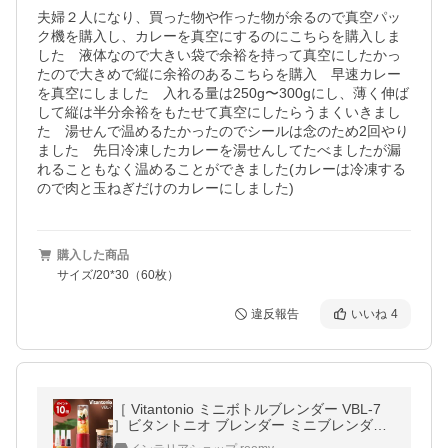
夫婦２人になり、買った物や作った物が余るので真空パッ
ク機を購入し、カレーを真空にするのにこちらを購入しま
した　液体なので大きい袋で余裕を持って真空にしたかっ
たので大きめで縦に余裕のあるこちらを購入　早速カレー
を真空にしました　入れる量は250g〜300gにし、薄く伸ば
して縦は半分余裕をもたせて真空にしたらうまくいきまし
た　湯せんで温めるたかったのでシールは念のため2回やり
ました　先日冷凍したカレーを湯せんしてたべましたが漏
れることもなく温めることができました(カレーは冷凍する
ので肉と玉ねぎだけのカレーにしました)
購入した商品
サイズ/20*30（60枚）
違反報告
いいね
4
［ Vitantonio ミニボトルブレンダー VBL-7
］ビタントニオ ブレンダー ミニブレンダー
ボトル コンパクト スムージー ミキサー 小型