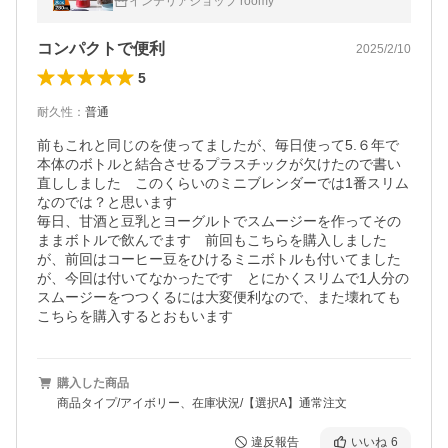
インテリアショップ roomy
便利 おしゃれ 氷 砕ける
コンパクトで便利
2025/2/10
5
耐久性
：
普通
前もこれと同じのを使ってましたが、毎日使って5.６年で
本体のボトルと結合させるプラスチックが欠けたので書い
直ししました　このくらいのミニブレンダーでは1番スリム
なのでは？と思います

毎日、甘酒と豆乳とヨーグルトでスムージーを作ってその
ままボトルで飲んでます　前回もこちらを購入しました
が、前回はコーヒー豆をひけるミニボトルも付いてました
が、今回は付いてなかったです　とにかくスリムで1人分の
スムージーをつつくるには大変便利なので、また壊れても
こちらを購入するとおもいます
購入した商品
商品タイプ/アイボリー、在庫状況/【選択A】通常注文
違反報告
いいね
6