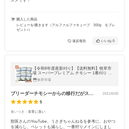
スメです！
購入した商品
レビューを/書きます（アルファルファキューブ 300g をプレ
ゼント♪）
違反報告
いいね
0
【令和8年度産新刈り】【送料無料】牧草市
場 スーパープレミアム チモシー 1番刈り 牧
草 3kg (500g×6パック)
牧草市場
ブリーダーチモシーからの移行だがスムーズ
2021/6/30
5
食いつき
：
非常に良い
獣医さんのYouTube、うさぎちゃんねるを参考に、おやつ
を減らし、ペレットも減らし、一番狩りメインにしまし