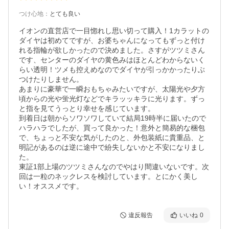
つけ心地
：
とても良い
イオンの直営店で一目惚れし思い切って購入！1カラットの
ダイヤは初めてですが、お婆ちゃんになってもずっと付け
れる指輪が欲しかったので決めました。さすがツツミさん
です、センターのダイヤの黄色みはほとんどわからないく
らい透明！ツメも控えめなのでダイヤが引っかかったりぶ
つけたりしません。

あまりに豪華で一瞬おもちゃみたいですが、太陽光や夕方
頃からの光や蛍光灯などでキラッッキラに光ります。ずっ
と指を見てうっとり幸せを感じています。

到着日は朝からソワソワしていて結局19時半に届いたので
ハラハラでしたが、買って良かった！意外と簡易的な梱包
で、ちょっと不安な気がしたのと、外包装紙に貴重品、と
明記があるのは逆に途中で紛失しないかと不安になりまし
た。

東証1部上場のツツミさんなのでやはり間違いないです。次
回は一粒のネックレスを検討しています。とにかく美し
い！オススメです。
違反報告
いいね
0