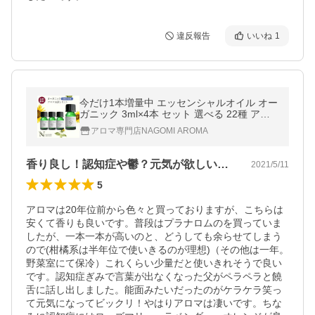
違反報告
いいね
1
今だけ1本増量中 エッセンシャルオイル オー
ガニック 3ml×4本 セット 選べる 22種 アロ
マオイル 精油 天然 s1 ※お1人様2セットま
アロマ専門店NAGOMI AROMA
で/19日 18:00〜26日 9:59まで
香り良し！認知症や鬱？元気が欲しい時も！
2021/5/11
5
アロマは20年位前から色々と買っておりますが、こちらは
安くて香りも良いです。普段はプラナロムのを買っていま
したが、一本一本が高いのと、どうしても余らせてしまう
ので(柑橘系は半年位で使いきるのが理想)（その他は一年。
野菜室にて保冷）これくらい少量だと使いきれそうで良い
です。認知症ぎみで言葉が出なくなった父がペラペラと饒
舌に話し出しました。能面みたいだったのがケラケラ笑っ
て元気になってビックリ！やはりアロマは凄いです。ちな