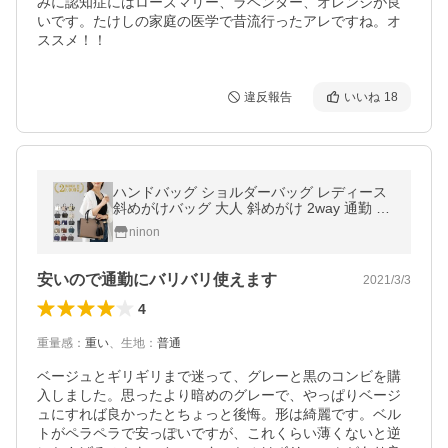
みに認知症にはローズマリー、ラベンダー、オレンジが良
いです。たけしの家庭の医学で昔流行ったアレですね。オ
ススメ！！
違反報告
いいね
18
ハンドバッグ ショルダーバッグ レディース
斜めがけバッグ 大人 斜めがけ 2way 通勤 フ
ォーマル ファスナー 合皮 スクエア バッグ
ninon
バック バイカラー
安いので通勤にバリバリ使えます
2021/3/3
4
重量感
：
重い
、
生地
：
普通
ベージュとギリギリまで迷って、グレーと黒のコンビを購
入しました。思ったより暗めのグレーで、やっぱりベージ
ュにすれば良かったとちょっと後悔。形は綺麗です。ベル
トがペラペラで安っぽいですが、これくらい薄くないと逆