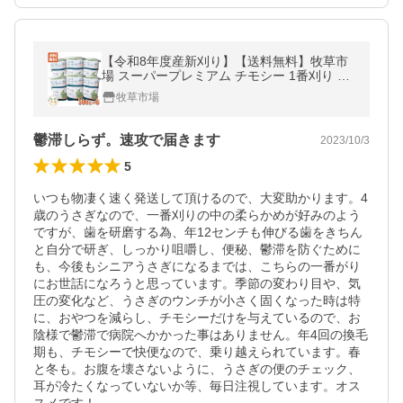
【令和8年度産新刈り】【送料無料】牧草市
場 スーパープレミアム チモシー 1番刈り 牧
草 3kg (500g×6パック)
牧草市場
鬱滞しらず。速攻で届きます
2023/10/3
5
いつも物凄く速く発送して頂けるので、大変助かります。4
歳のうさぎなので、一番刈りの中の柔らかめが好みのよう
ですが、歯を研磨する為、年12センチも伸びる歯をきちん
と自分で研ぎ、しっかり咀嚼し、便秘、鬱滞を防ぐために
も、今後もシニアうさぎになるまでは、こちらの一番がり
にお世話になろうと思っています。季節の変わり目や、気
圧の変化など、うさぎのウンチが小さく固くなった時は特
に、おやつを減らし、チモシーだけを与えているので、お
陰様で鬱滞で病院へかかった事はありません。年4回の換毛
期も、チモシーで快便なので、乗り越えられています。春
と冬も。お腹を壊さないように、うさぎの便のチェック、
耳が冷たくなっていないか等、毎日注視しています。オス