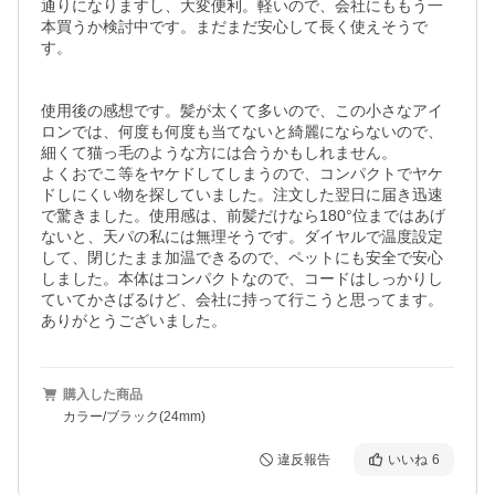
通りになりますし、大変便利。軽いので、会社にももう一
本買うか検討中です。まだまだ安心して長く使えそうで
す。

使用後の感想です。髪が太くて多いので、この小さなアイ
ロンでは、何度も何度も当てないと綺麗にならないので、
細くて猫っ毛のような方には合うかもしれません。

よくおでこ等をヤケドしてしまうので、コンパクトでヤケ
ドしにくい物を探していました。注文した翌日に届き迅速
で驚きました。使用感は、前髪だけなら180°位まではあげ
ないと、天パの私には無理そうです。ダイヤルで温度設定
して、閉じたまま加温できるので、ペットにも安全で安心
しました。本体はコンパクトなので、コードはしっかりし
ていてかさばるけど、会社に持って行こうと思ってます。
ありがとうございました。
購入した商品
カラー/ブラック(24mm)
違反報告
いいね
6