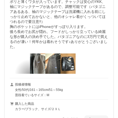
ポリと薄くワタが入っています。チャックは安心のYKK、
袖にマジックテープがあるので、調整可能です（パタゴニ
アあるある、袖のマジックテープは洗濯機に入れる前にし
っかり止めておかないと、他のオシャレ着がくっついてほ
つれるので要注意‼︎）

胸のポケットにはiPhoneがすっぽり入ります。

後ろ長めでお尻が隠れ、フードがしっかり立っている綺麗
な形が購入の決め手でした。パタゴニアなのに3万円で買え
るのが凄い！何年かは着れそうです♪ありがとうございまし
た。
投稿者情報
女性/50代/161～165cm/51～55kg
普段着ているサイズ：M
購入した商品
カラー/ブラック、サイズ/２ＸＬ