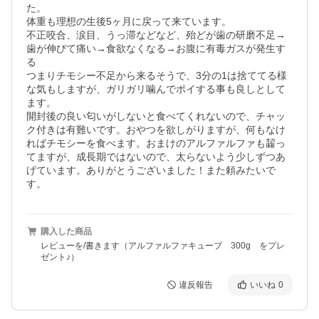
た。

体重も理想の生後5ヶ月に戻って来ています。

不正咬合、涙目、うっ滞などなど、殆どが歯の研磨不足→
歯が伸びて痛い→食欲なくなる→お腹に有毒ガスが発生す
る

つまりチモシー不足から来るそうで、3分の1は捨ててる様
な気もしますが、ガリガリ噛んでポイする事も良しとして
ます。

開封後の良い匂いがしないと食べてくれないので、チャッ
ク付きは有難いです。おやつを欲しがりますが、何もなけ
ればチモシーを食べます。おまけのアルファルファも齧っ
てますが、成長期ではないので、太らないよう少しずつあ
げています。ありがとうございました！また頼みたいで
す。
購入した商品
レビューを/書きます（アルファルファキューブ 300g をプレ
ゼント♪）
違反報告
いいね
0