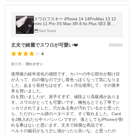
スワロフスキー iPhone 14 14ProMax 13 12
mini 11 Pro XS Max XR 8 6s Plus SE3 第三
世代 SE2 第二世代 Galaxy S10 S9 手帳型 ク
Swa Suwa
ロコダイル ケース 鰐柄
丈夫で綺麗でスワロが可愛い❤️
2020/2/1
4
耐久性
：
壊れやすい
使用後の経年劣化の感想です。カバーの中心部分が裂け目
が入って、白の傷なので少し黄色っぽくなって気になりま
した。あまり長持ちはせず、４ヶ月位使用して、その後本
革を買いました。

白を買いましたが、派手すぎず、値段より高級感がありま
す。スワロがとっても可愛いです。梱包もとても丁寧でシ
ッカリされてました。穴がある角が汚れているかと思った
ら、ただのシール跡のベタベタで、すぐ取れました。Card
を2枚入れたら中々パンパンですが、落としてもiPhoneが割
れる事はないと思います。丈夫で綺麗な商品です。

ベルトの磁石がもう少し強かったら良いな、と思ったの