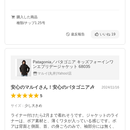
購入した商品
種類/チップ1.25号
違反報告
いいね
19
Patagonia／パタゴニア キッズフォーインワ
ンエブリデージャケット 68035
マルイ(丸井)Yahoo!店
安心のマルイさん！安心のパタゴニア🎶
2024/11/16
5
サイズ
：
少し大きめ
ライナー付けたら2月まで着れそうです。ジャケットのライ
ナーは、ボア素材と、薄くワタが入っている感じです。ボ
アは背面と側面、首、の身ごろのみで、袖部分には無く、