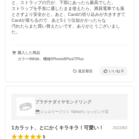
と、ストラップの穴が、下部にあったら最高でした。

ストラップを手首に通したまま使えたら、満員電車でも落
とさずより安全かと。あと、Cardの切り込みが大きすぎて
Cardが落ちるので、あと5ミリ位短かかったらな

汚れたらまた買い替えたいです。ありがとうございまし
た。
購入した商品
カラー/White、機種/iPhone8Plus/7Plus
違反報告
いいね
0
プラチナダイヤモンドリング
ジュエリーツツミ Yahoo!ショッピング店
1カラット、とにかくキラキラ！可愛い！
2022/8/2
5