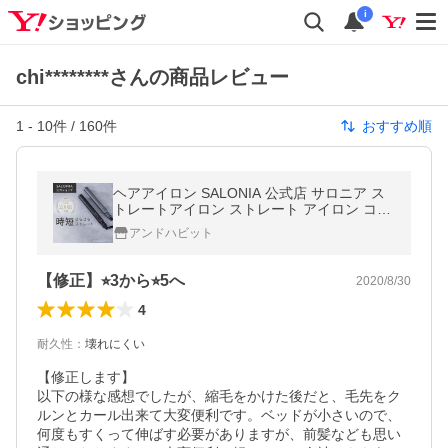
i
chi********さんの商品レビュー
1
-
10
件 /
160
件
おすすめ順
ヘアアイロン SALONIA 公式店 サロニア ス
トレートアイロン ストレート アイロン コテ
15mm 24mm 35mm 家電 1年保証
アンドハビット
【修正】⭐︎3から⭐︎5へ
2020/8/30
4
耐久性
：
壊れにくい
【修正します】

以下の様な感想でしたが、縮毛をかけた後だと、毛先をク
ルンとカール出来て大変便利です。ベッドが小さいので、
何度もすくって伸ばす必要がありますが、前髪なども思い