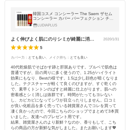
韓国コスメ コンシーラー The Saem ザセム
コンシーラー カバー パーフェクション チッ
プ コンシーラー 全13色 シミ クマ 化粧下地
LUDIAPLUS
メイク
よく伸びよく肌にのりシミが綺麗に消せます
2020/1/31
5
カバー力
：
とても良い
、
メイク持ち
：
とても良い
40代乾燥肌でそばかす跡と肝斑ありです。ブルベで肌色は
普通ですが、目の周りに多く使うので、1.25がハイライト
効果にもなり、Bestの様です。1.5は少し顔色が暗くなりま
した。テクスチャーが軽くて良くのびますが、すぐ乾くの
で、素早くトントンのばすと綺麗に仕上がります。肌への
密着感とシミ消しは抜群です。時間がたってもヨレない
し、カピカピになってシワが目立ったりしません。口コミ
が良い化粧品を多く売っている雑貨屋さんでコレを買って
凄く良かったので、今回こちらのショップでまとめて3本買
いました。友達へのプレゼント用です。

結果、雑貨屋さんのより新鮮？なのか、香りもして、こち
らの商品の方が新鮮な気がしました。またお願いします💖