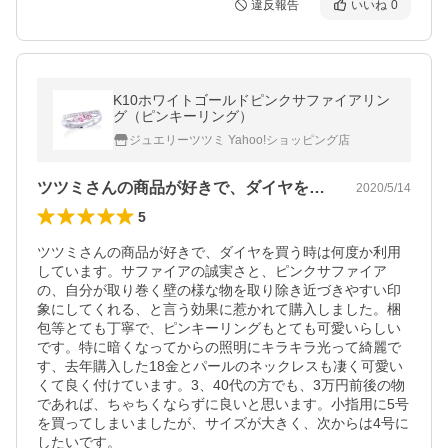
違反報告
いいね
0
K10ホワイトゴールドピンクサファイアリン
グ（ピンキーリング）
ジュエリーツツミ Yahoo!ショッピング店
ツツミさんの商品が好きで、ダイヤを買う…
2020/5/14
5
ツツミさんの商品が好きで、ダイヤを買う時は何度か利用
しています。サファイアの誠実さと、ピンクサファイア
の、自分が取り巻く壁の様な物を取り除き近づきやすい印
象にしてくれる、と言う効果に惹かれて購入しました。梱
包等とても丁寧で、ピンキーリングもとても可愛いらしい
です。特に暗くなってからの照明にキラキラ光って綺麗で
す、去年購入した18金とパールのネックレスも凄く可愛い
くて良く付けています。3、40代の方でも、3万円前後の物
であれば、ちゃちくならずに良いと思います。小指用に5号
を買ってしまいましたが、サイズが大きく、次からは4号に
したいです。