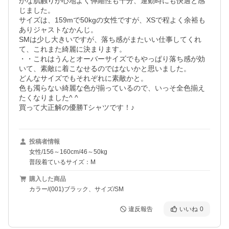
かな肌触りが心地よく伸縮性も十分、運動時にも快適と感
じました。

サイズは、159mで50kgの女性ですが、XSで程よく余裕も
ありジャストなかんじ。

SMは少し大きいですが、落ち感がまたいい仕事してくれ
て、これまた綺麗に決まります。

・・これはうんとオーバーサイズでもやっぱり落ち感が効
いて、素敵に着こなせるのではないかと思いました。

どんなサイズでもそれぞれに素敵かと。

色も濁らない綺麗な色が揃っているので、いっそ全色揃え
たくなりました^ ^

買って大正解の優勝Tシャツです！♪
投稿者情報
女性/156～160cm/46～50kg
普段着ているサイズ：M
購入した商品
カラー/(001)ブラック、サイズ/SM
違反報告
いいね
0