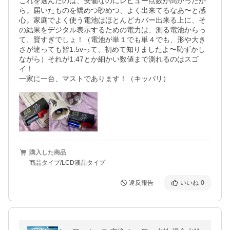
これを選んだのは、安価なのにレビュー点数が高かったか
ら。届いたものを矯めつ眇めつ、よく出来てるなあ〜と感
心。家庭でよく使う電池はほとんどカバー出来る上に、そ
の結果をデジタル表示するための電力は、測る電池からっ
て、賢すぎでしょ！（電池が単１でも単４でも、形や大き
さが違っても皆1.5vって、初めて知りましたよ〜恥ずかし
ながら）それが1.47とか細かい数値まで測れるのはスゴ
イ！

購入した商品
商品タイプ/LCD液晶タイプ
違反報告
いいね
0