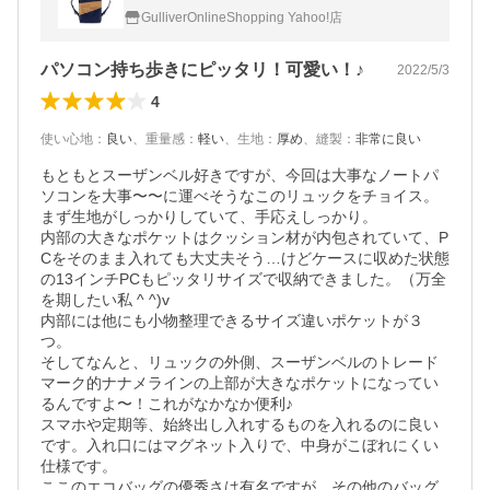
ロン 軽量 PC収納 北欧
GulliverOnlineShopping Yahoo!店
パソコン持ち歩きにピッタリ！可愛い！♪
2022/5/3
4
使い心地
：
良い
、
重量感
：
軽い
、
生地
：
厚め
、
縫製
：
非常に良い
もともとスーザンベル好きですが、今回は大事なノートパ
ソコンを大事〜〜に運べそうなこのリュックをチョイス。

まず生地がしっかりしていて、手応えしっかり。

内部の大きなポケットはクッション材が内包されていて、P
Cをそのまま入れても大丈夫そう…けどケースに収めた状態
の13インチPCもピッタリサイズで収納できました。（万全
を期したい私 ^ ^)v

内部には他にも小物整理できるサイズ違いポケットが３
つ。

そしてなんと、リュックの外側、スーザンベルのトレード
マーク的ナナメラインの上部が大きなポケットになってい
るんですよ〜！これがなかなか便利♪

スマホや定期等、始終出し入れするものを入れるのに良い
です。入れ口にはマグネット入りで、中身がこぼれにくい
仕様です。

ここのエコバッグの優秀さは有名ですが、その他のバッグ