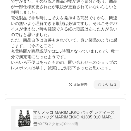
ですがまた、その取説と商品現物が違う部分があり、商品
が一部仕様変更されたが取説が更新されていないらしいと
判明しました。

電化製品で非常時にこそ力を発揮する商品ですから、間違
いの無いよう理解できる取説は必須ですし、それこそデバ
イスが使えない時も確認できる紙の取説はあった方が良い
のではと思いました。

ただ、商品自体は改善もされていて、良い製品のように感
じます。（今のところ）

充電時間が商品説明では1.5時間となっていましたが、数十
分で満充電になったようです。

いろいろ不便はあったものの、問い合わせへのショップの
レスポンスは早く、誠実にご対応下さったと思います。
違反報告
いいね
2
マリメッコ MARIMEKKO バッグ レディース
エコバッグ MARIMEKKO 41395 910 MARIL
OGO SMARTBAG 折りたたみ トートバッグ
AXES(アクセス)Yahoo!店
BLACK/WHITE