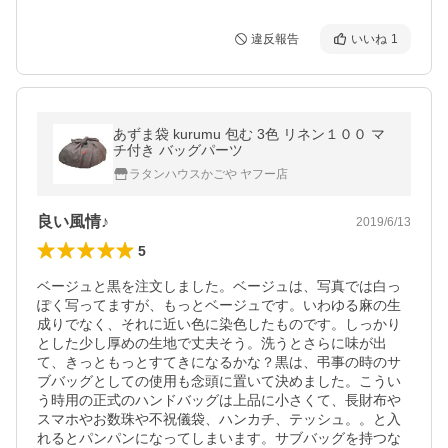
違反報告
いいね
1
あずま袋 kurumu 包む 3色 リネン１００ マ
チ付き バッグパーツ
ラタンハウスかごや ヤフー店
良い風情♪
2019/6/13
5
ベージュと黒を注文しました。ベージュは、写真では白っ
ぽく写ってますが、もっとベージュです。いわゆる麻の生
成りでなく、それに近い色に染色したものです。しっかり
とした少し厚めの生地で丈夫そう。洗うとさらに味が出
て、きっともっとすてきになるかな？黒は、弔事の時のサ
ブバッグとしての使用も念頭に置いて決めました。こうい
う時用の正式のハンドバッグは上品に小さくて、長財布や
スマホやお数珠や不祝儀袋、ハンカチ、テッシュ。。と入
れるとパンパンになってしまいます。サブバッグを持つな