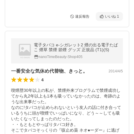
違反報告
いいね
1
電子タバコ e-シガレット2 煙の出る電子たば
こ 煙草 禁煙 節煙 グッズ 正規品 (T1)(S)
nanoTimeBeauty-Shop405
一番安全な気休め代替物、きっと。
2014/4/5
4
喫煙歴30年以上の私が、禁煙外来プログラムで禁煙成功し
てから丸2年以上も1本も吸っていなかったのは、奇跡のよ
うな出来事だった。

なのに!タバコが止められないという友人の話に付き合って
いるうちに頭が喫煙でいっぱいになり、どう～～しても吸
いたくなってしまったのだった。

・・もともとやっぱりタバコ好き。

そこでタバコそっくりの『咳止め薬 ネオ●ーダー』に逃げ