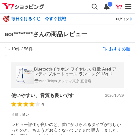
i
毎日引けるくじ 今すぐ挑戦
ログイン
aoi********さんの商品レビュー
1
-
10
件 /
56
件
おすすめ順
Bluetoothイヤホン ワイヤレス 軽量 Areti ア
レティ ブルートゥース ランニング 13g USB
充電 マイク付き e1835RBLRPK
Areti Tokyo アレティ東京 直営店
使いやすい、音質も良いです
2020/10/29
4
音質
：
良い
レビュー評価が良いのと、首にかけられるタイプが欲しか
ったのと、ちょうどお安くなっていたので購入しました。