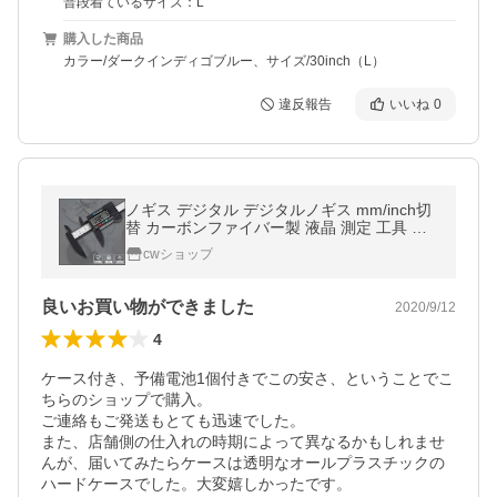
普段着ているサイズ：L
購入した商品
カラー/ダークインディゴブルー、サイズ/30inch（L）
違反報告
いいね
0
ノギス デジタル デジタルノギス mm/inch切
替 カーボンファイバー製 液晶 測定 工具 サ
イズ ミリ インチ デジタル表示 日曜大工
cwショップ
良いお買い物ができました
2020/9/12
4
ケース付き、予備電池1個付きでこの安さ、ということでこ
ちらのショップで購入。

ご連絡もご発送もとても迅速でした。

また、店舗側の仕入れの時期によって異なるかもしれませ
んが、届いてみたらケースは透明なオールプラスチックの
ハードケースでした。大変嬉しかったです。
