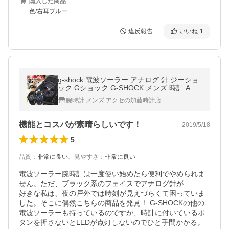
購入した商品
色/右耳ブルー
違反報告
いいね
1
g-shock 電波ソーラー アナログ 針 ジーショ
ック Gショック G-SHOCK メンズ 時計 AWG
-M100A-1A AWG-M100B-1A AWG-M100SB-
腕時計 メンズ アクセの加藤時計店
2A 中学生 高校生 逆輸入 腕時計
機能とコスパが素晴らしいです！
2019/5/18
5
品質
：
非常に良い
、
見やすさ
：
非常に良い
電波ソーラー腕時計は一度使い始めたら便利でやめられま
せん。ただ、ブラック系のフェイスでアナログ針が

好きな私は、夜の戸外では時刻が見えづらくて困っていま
した。そこに偶然こちらの商品を発見！ G-SHOCKの他の
電波ソーラーも持っているのですが、時計に付いているボ
タンを押さないとLEDが点灯しないのでひと手間かかる。