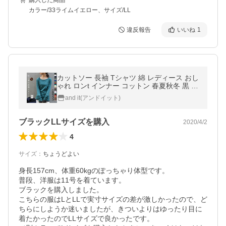
購入した商品
カラー/33ライムイエロー、サイズ/LL
違反報告
いいね
1
カットソー 長袖 Tシャツ 綿 レディース おし
ゃれ ロンt インナー コットン 春夏秋冬 黒 白
トップス 重ね着風 20代 30代 40代 50代 60
and it(アンドイット)
代 超PayPay祭
ブラックLLサイズを購入
2020/4/2
4
サイズ
：
ちょうどよい
身長157cm、体重60kgのぽっちゃり体型です。

普段、洋服は11号を着ています。

ブラックを購入しました。

こちらの服はLとLLで実寸サイズの差が激しかったので、ど
ちらにしようか迷いましたが、きついよりはゆったり目に
着たかったのでLLサイズで良かったです。
