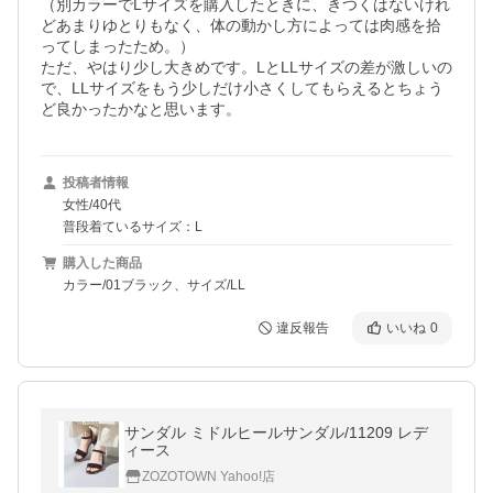
（別カラーでLサイズを購入したときに、きつくはないけれ
どあまりゆとりもなく、体の動かし方によっては肉感を拾
ってしまったため。）

ただ、やはり少し大きめです。LとLLサイズの差が激しいの
で、LLサイズをもう少しだけ小さくしてもらえるとちょう
ど良かったかなと思います。
投稿者情報
女性/40代
普段着ているサイズ：L
購入した商品
カラー/01ブラック、サイズ/LL
違反報告
いいね
0
サンダル ミドルヒールサンダル/11209 レデ
ィース
ZOZOTOWN Yahoo!店