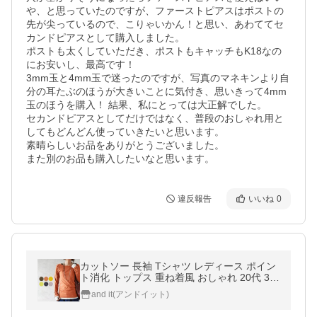
や、と思っていたのですが、ファーストピアスはポストの
先が尖っているので、こりゃいかん！と思い、あわててセ
カンドピアスとして購入しました。

ポストも太くしていただき、ポストもキャッチもK18なの
にお安いし、最高です！

3mm玉と4mm玉で迷ったのですが、写真のマネキンより自
分の耳たぶのほうが大きいことに気付き、思いきって4mm
玉のほうを購入！ 結果、私にとっては大正解でした。

セカンドピアスとしてだけではなく、普段のおしゃれ用と
してもどんどん使っていきたいと思います。

素晴らしいお品をありがとうございました。

また別のお品も購入したいなと思います。
違反報告
いいね
0
カットソー 長袖 Tシャツ レディース ポイン
ト消化 トップス 重ね着風 おしゃれ 20代 30
代 40代 おしゃれ
and it(アンドイット)