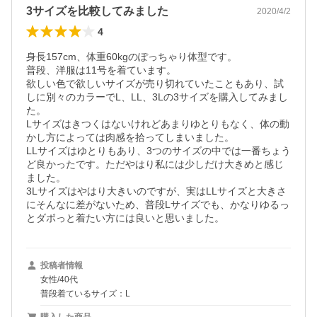
3サイズを比較してみました
2020/4/2
4
身長157cm、体重60kgのぽっちゃり体型です。

普段、洋服は11号を着ています。

欲しい色で欲しいサイズが売り切れていたこともあり、試
しに別々のカラーでL、LL、3Lの3サイズを購入してみまし
た。

Lサイズはきつくはないけれどあまりゆとりもなく、体の動
かし方によっては肉感を拾ってしまいました。

LLサイズはゆとりもあり、3つのサイズの中では一番ちょう
ど良かったです。ただやはり私には少しだけ大きめと感じ
ました。

3Lサイズはやはり大きいのですが、実はLLサイズと大きさ
にそんなに差がないため、普段Lサイズでも、かなりゆるっ
とダボっと着たい方には良いと思いました。
投稿者情報
女性/40代
普段着ているサイズ：L