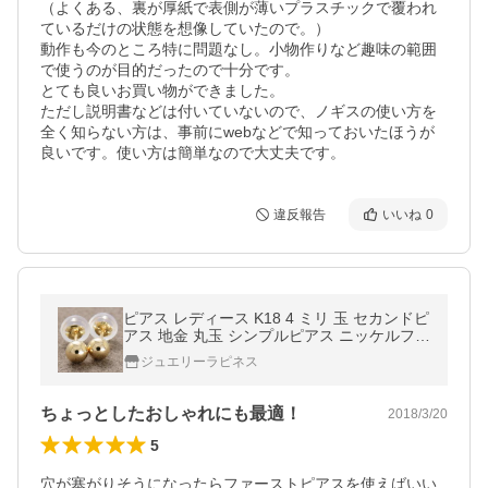
（よくある、裏が厚紙で表側が薄いプラスチックで覆われ
ているだけの状態を想像していたので。）

動作も今のところ特に問題なし。小物作りなど趣味の範囲
で使うのが目的だったので十分です。

とても良いお買い物ができました。

ただし説明書などは付いていないので、ノギスの使い方を
全く知らない方は、事前にwebなどで知っておいたほうが
良いです。使い方は簡単なので大丈夫です。
違反報告
いいね
0
ピアス レディース K18 4 ミリ 玉 セカンドピ
アス 地金 丸玉 シンプルピアス ニッケルフリ
ー 送料無料 送料無料 軸太 0.9mm 0.8ミリ
ジュエリーラピネス
ちょっとしたおしゃれにも最適！
2018/3/20
5
穴が塞がりそうになったらファーストピアスを使えばいい