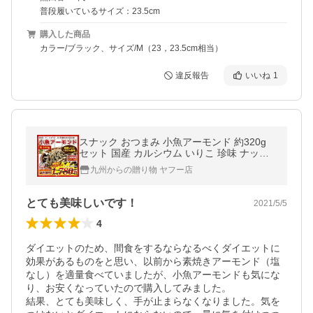
普段履いているサイズ：23.5cm
購入した商品
カラー/ブラック、サイズ/M（23，23.5cm相当）
違反報告
いいね
1
スナック おつまみ 小魚アーモンド 約320g
セット 国産 カルシウム いりこ 珍味 ナッツ
訳あり 送料無料 お取り寄せグルメ ポイント
九州からの贈り物 ヤフー店
利用 爆買 ポイント消化
とても美味しいです！
2021/5/5
4
ダイエットのため、間食をするならなるべくダイエットに
効果があるものをと思い、以前から素焼きアーモンド（塩
なし）を適量食べていましたが、小魚アーモンドも気にな
り、お安くなっていたので購入してみました。

結果、とても美味しく、手が止まらなくなりました。気を