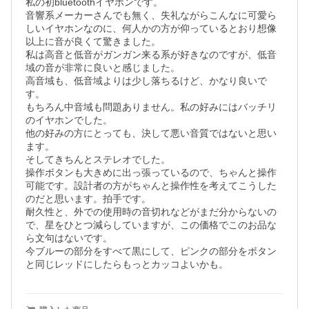
私の初bluetoothイヤホンです。

音響系メーカーさんでも無く、失礼ながらこんなに可愛ら
しいイヤホンなのに、何人かの方が仰っているとおり想像
以上に音が良くて驚きました。

私は高音と低音がガンガン来る系が好きなのですが、低音
域の音が非常に良いと感じました。

高音域も、低音域よりは少し落ちるけど、かなり良いで
す。

もちろん中音域も問題ありません。私の好みにはバッチリ
のイヤホンでした。

他の好みの方にとっても、決して悪い音質ではないと思い
ます。

そしてきちんとステレオでした。

操作ボタンも大きめに出っ張っているので、ちゃんと操作
可能です。設計者の方がちゃんと操作性を考えてこうした
のだと思います。拍手です。

耐久性と、外での使用時の音切れなどがまだ分からないの
で、星をひとつ減らしていますが、この価格でこのお品な
ら文句はないです。

今ブルーの部分をすべて黒にして、ピンクの部分をボタン
と同じレッドにしたらもっとカッコよいかも。