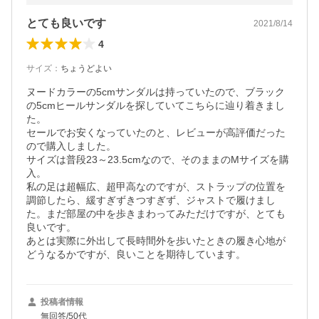
とても良いです
2021/8/14
4
サイズ
：
ちょうどよい
ヌードカラーの5cmサンダルは持っていたので、ブラック
の5cmヒールサンダルを探していてこちらに辿り着きまし
た。

セールでお安くなっていたのと、レビューが高評価だった
ので購入しました。

サイズは普段23～23.5cmなので、そのままのMサイズを購
入。

私の足は超幅広、超甲高なのですが、ストラップの位置を
調節したら、緩すぎずきつすぎず、ジャストで履けまし
た。まだ部屋の中を歩きまわってみただけですが、とても
良いです。

あとは実際に外出して長時間外を歩いたときの履き心地が
どうなるかですが、良いことを期待しています。
投稿者情報
無回答/50代