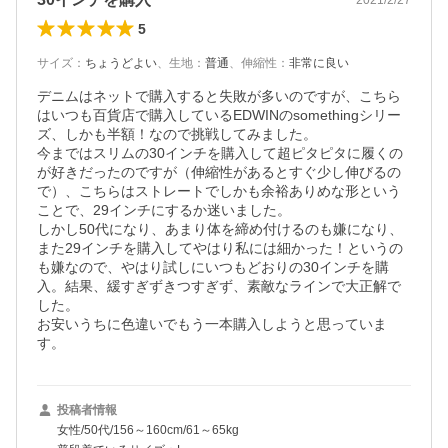
5
サイズ
：
ちょうどよい
、
生地
：
普通
、
伸縮性
：
非常に良い
デニムはネットで購入すると失敗が多いのですが、こちら
はいつも百貨店で購入しているEDWINのsomethingシリー
ズ、しかも半額！なので挑戦してみました。

今まではスリムの30インチを購入して超ピタピタに履くの
が好きだったのですが（伸縮性があるとすぐ少し伸びるの
で）、こちらはストレートでしかも余裕ありめな形という
ことで、29インチにするか迷いました。

しかし50代になり、あまり体を締め付けるのも嫌になり、
また29インチを購入してやはり私には細かった！というの
も嫌なので、やはり試しにいつもどおりの30インチを購
入。結果、緩すぎずきつすぎず、素敵なラインで大正解で
した。

お安いうちに色違いでもう一本購入しようと思っていま
す。
投稿者情報
女性/50代/156～160cm/61～65kg