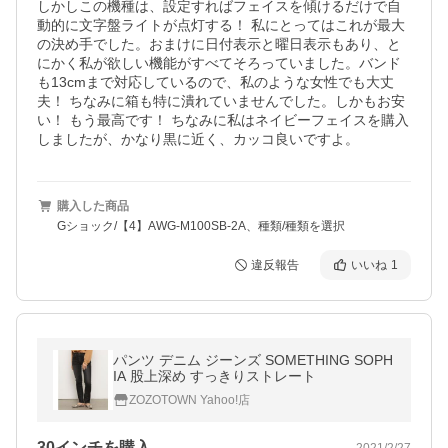
しかしこの機種は、設定すればフェイスを傾けるだけで自
動的に文字盤ライトが点灯する！ 私にとってはこれが最大
の決め手でした。おまけに日付表示と曜日表示もあり、と
にかく私が欲しい機能がすべてそろっていました。バンド
も13cmまで対応しているので、私のような女性でも大丈
夫！ ちなみに箱も特に潰れていませんでした。しかもお安
い！ もう最高です！ ちなみに私はネイビーフェイスを購入
しましたが、かなり黒に近く、カッコ良いですよ。
購入した商品
Gショック/【4】AWG-M100SB-2A、種類/種類を選択
違反報告
いいね
1
パンツ デニム ジーンズ SOMETHING SOPH
IA 股上深め すっきりストレート
ZOZOTOWN Yahoo!店
30インチを購入
2021/2/27