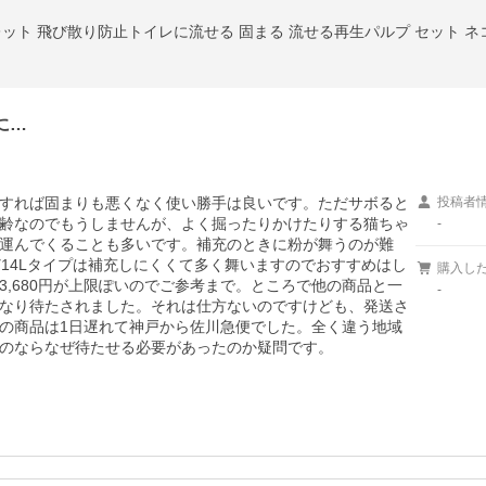
レット 飛び散り防止トイレに流せる 固まる 流せる再生パルプ セット ネコ砂
に…
すれば固まりも悪くなく使い勝手は良いです。ただサボると
投稿者
齢なのでもうしませんが、よく掘ったりかけたりする猫ちゃ
-
運んでくることも多いです。補充のときに粉が舞うのが難
14Lタイプは補充しにくくて多く舞いますのでおすすめはし
購入し
,680円が上限ぽいのでご参考まで。ところで他の商品と一
-
なり待たされました。それは仕方ないのですけども、発送さ
の商品は1日遅れて神戸から佐川急便でした。全く違う地域
のならなぜ待たせる必要があったのか疑問です。