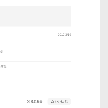
2017/2/19
情報
た商品
違反報告
いいね
81