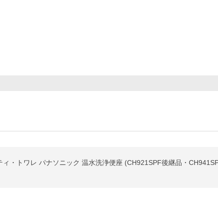
ィ・トワレ パナソニック 温水洗浄便座 (CH921SPF後継品・CH941SPF