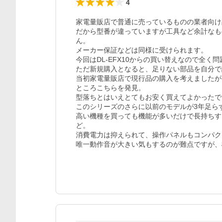
4
家電量販店で普通に売っているものの業者向け
だから型番が違っていますが工具など余計なも
ん。

メーカー保証などは同様に受けられます。

今回はDL-EFX10からの買い替えなので全く
ただ新規購入となると、足りない部品を自分で
当初家電量販店で現行品の購入を考えましたが
ところこちらを発見。

型落ちとはいえとてもお安く買えてよかったで
このシリーズのさらに以前のモデルが3年足ら
高い機種を買っても機能が多いだけで長持ちす
ど。

消費電力は抑えられて、操作パネルもコンパク
唯一動作音が大きい気もするのが難点ですが、