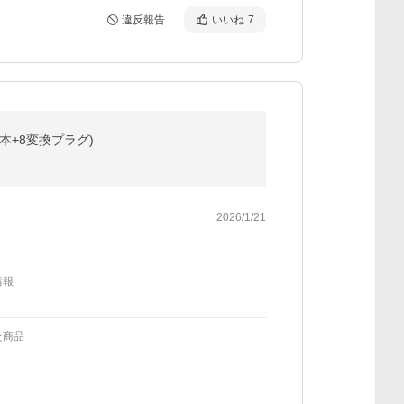
違反報告
いいね
7
1本+8変換プラグ)
2026/1/21
情報
た商品