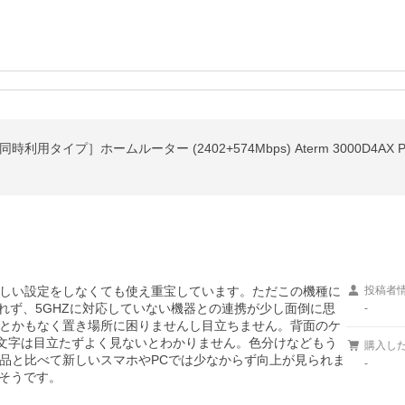
時利用タイプ］ホームルーター (2402+574Mbps) Aterm 3000D4AX P
しい設定をしなくても使え重宝しています。ただこの機種に
投稿者
示されず、5GHZに対応していない機器との連携が少し面倒に思
-
とかもなく置き場所に困りませんし目立ちません。背面のケ
が文字は目立たずよく見ないとわかりません。色分けなどもう
購入し
品と比べて新しいスマホやPCでは少なからず向上が見られま
-
分そうです。