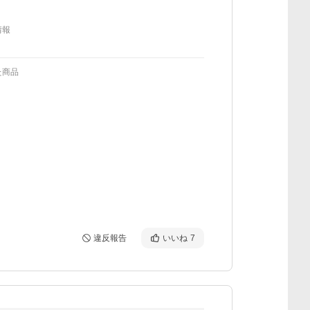
情報
た商品
違反報告
いいね
7