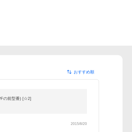
おすすめ順
の前型番) [☆2]
2015/8/20