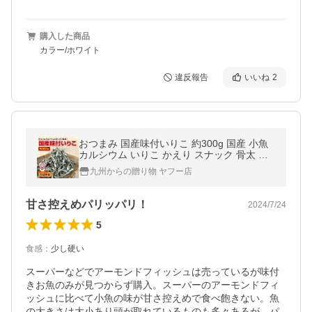
購入した商品
カラー/ホワイト
違反報告
いいね
2
おつまみ 国産味付いりこ 約300g 国産 小魚
カルシウム いりこ かえり スナック 骨太 胡
麻 訳あり 送料無料 お取り寄せ ポイント利用
九州からの贈り物 ヤフー店
お菓子 イリコ F 爆買
甘さ控えめパリッパリ！
2024/7/24
5
食感
：
少し硬い
スーパーなどでアーモンドフィッシュは売っているが味付
きお魚のみが見つからず購入。スーパーのアーモンドフィ
ッシュに比べて小魚の味が甘さ控えめで食べ飽きない。魚
の大きさは大小あり頭が取れているものも多々あるが、パ