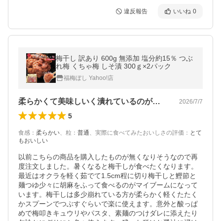
違反報告
いいね
0
梅干し 訳あり 600g 無添加 塩分約15％ つぶ
れ梅 くちゃ梅 しそ漬 300ｇ×2パック
福梅ぼし Yahoo!店
柔らかくて美味しいく潰れているのが便利！
2026/7/7
5
食感
：
柔らかい
、
粒
：
普通
、
実際に食べてみたおいしさの評価
：
とて
もおいしい
以前こちらの商品を購入したものが無くなりそうなので再
度注文しました。暑くなると梅干しが食べたくなります。
最近はオクラを軽く茹でて1.5cm程に切り梅干しと鰹節と
麺つゆ少々に胡麻をふって食べるのがマイブームになって
います。梅干しは多少崩れている方が柔らかく軽くたたく
かスプーンでつぶすぐらいで楽に使えます。意外と酸っぱ
めで梅叩きキュウリやパスタ、素麺のつけダレに添えたり