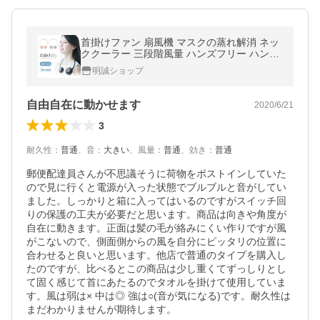
首掛けファン 扇風機 マスクの蒸れ解消 ネッ
ククーラー 三段階風量 ハンズフリー ハンデ
ィファン 折りたたみ式 熱中症対策グッズ
明誠ショップ
【PL保険加入済み製品・安心】
自由自在に動かせます
2020/6/21
3
耐久性
：
普通
、
音
：
大きい
、
風量
：
普通
、
効き
：
普通
郵便配達員さんが不思議そうに荷物をポストインしていた
ので見に行くと電源が入った状態でブルブルと音がしてい
ました。しっかりと箱に入ってはいるのですがスイッチ回
りの保護の工夫が必要だと思います。商品は向きや角度が
自在に動きます。正面は髪の毛が絡みにくい作りですが風
がこないので、側面側からの風を自分にピッタリの位置に
合わせると良いと思います。他店で普通のタイプを購入し
たのですが、比べるとこの商品は少し重くてずっしりとし
て固く感じて首にあたるのでタオルを掛けて使用していま
す。風は弱は× 中は◎ 強は○(音が気になる)です。耐久性は
まだわかりませんが期待します。