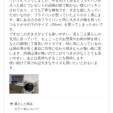
ていてビックリしました。中を空けてみるとフライパンが
入った箱とプレゼントの品物が紙で動かない様にパッキン
されており、とても丁寧な梱包です。大きな箱に入ってい
たせいなのか、フライパンが思っていたより小さく感じま
す。家にある小さめフライパンと同じ大きさの物を買った
つもりがその下のサイズ（20cm）を買ってしまったせいで
す。

ですがこの大きさがとても使いやすい。夫と二人暮らしの
生活に合っていて、ちょこっとのお惣菜やお肉や卵を焼く
などの調理に丁度良いサイズです。特に気に入っているの
は熱伝導が良く食品に均等に伝わり焼きむらが無い様に思
います。内側は溝が無いのでこびりつきが少なくとても洗
いやすい。あとは長持ちすることを期待します。

使い続けて良ければ大きなサイズも買いたいとおもいま
す。
購入した商品
カラー名/シルバー