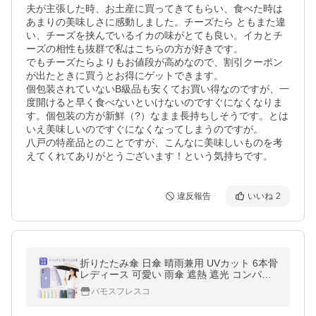
夫が主張した時、お土産に買ってきてもらい、食べた時は
あまりの美味しさに感動しました。チーズたら ともまた違
い、チーズを挟んでいるイカの味がとても良い。イカとチ
ーズの相性も抜群で私はこちらの方が好きです。

でもチーズたらよりもお値段が高めなので、割引クーポン
が出たときに買うとお得にゲットできます。

個包装されていないB級品も安くてお買い得なのですが、一
度開けると早く食べないといけないのですぐになくなりま
す。個包装の方が新鮮（?）なまま長持ちしそうです。とは
いえ美味しいのですぐになくなってしまうのですが。

八戸の特産品とのことですが、こんなに美味しいものを考
えてくれてありがとうございます！という気持ちです。
違反報告
いいね
2
折りたたみ傘 日傘 晴雨兼用 UVカット 6本骨
レディース 可愛い 雨傘 遮熱 遮光 コンパク
ト メンズ おすすめ ひんやり傘 おしゃれ 202
バモスフレスコ
6