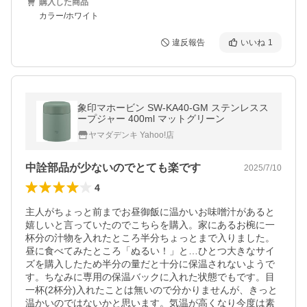
購入した商品
カラー/ホワイト
違反報告
いいね
1
象印マホービン SW-KA40-GM ステンレスス
ープジャー 400ml マットグリーン
ヤマダデンキ Yahoo!店
中詮部品が少ないのでとても楽です
2025/7/10
4
主人がちょっと前までお昼御飯に温かいお味噌汁があると
嬉しいと言っていたのでこちらを購入。家にあるお椀に一
杯分の汁物を入れたところ半分ちょっとまで入りました。
昼に食べてみたところ「ぬるい！」と…ひとつ大きなサイ
ズを購入したため半分の量だと十分に保温されないようで
す。ちなみに専用の保温バックに入れた状態でもです。目
一杯(2杯分)入れたことは無いので分かりませんが、きっと
温かいのではないかと思います。気温が高くなり今度は素