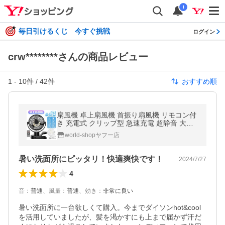
i
毎日引けるくじ 今すぐ挑戦
ログイン
crw********さんの商品レビュー
1
-
10
件 /
42
件
おすすめ順
扇風機 卓上扇風機 首振り扇風機 リモコン付
き 充電式 クリップ型 急速充電 超静音 大風
量 送風機 熱中症対策 ファン 5000mAh 節電
world-shopヤフー店
省エネ プレゼント超PayPay祭
暑い洗面所にピッタリ！快適爽快です！
2024/7/27
4
音
：
普通
、
風量
：
普通
、
効き
：
非常に良い
暑い洗面所に一台欲しくて購入。今までダイソンhot&cool
を活用していましたが、髪を渇かすにも上まで届かず汗だ