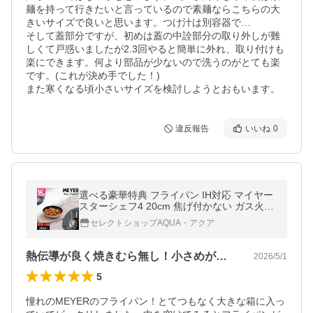
麺を持って行きたいと言っているので素麺ならこちらの大
きいサイズで良いと思います。つけ汁は別容器で…

そして蓋部分ですが、初めは蓋の中詮部分の取り外しが難
しくて戸惑いましたが2.3回やると簡単に外れ、取り付けも
楽にできます。何より部品が少ないので洗うのがとても楽
です。(これが決め手でした！)

また寒くなる頃小さいサイズを検討しようとおもいます。
違反報告
いいね
0
選べる豪華特典 フライパン IH対応 マイヤー
スターシェフ4 20cm 焦げ付かない ガス火両
用 ステンレス 耐久性 おしゃれ お手入れ簡単
セレクトショップAQUA・アクア
熱伝導が良く焼きむら無し！小さめが良い！
2026/5/1
5
憧れのMEYERのフライパン！とてつもなく大きな箱に入っ