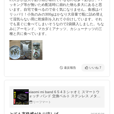
ッキング等が無いため配送時に崩れた物も多大にあると思
います。自宅で食べるので全く気になりません。食感はパ
リッパリ！小魚のみの300gはかなり大容量で瓶に詰め替え
て湿気らない用に乾燥剤を入れて小分けしています。それ
でも直ぐに食べてしまいそうなので2袋購入しました。ちな
みにアーモンド、マカダミアナッツ、カシューナッツの三
種と共に食べています。
違反報告
いいね
7
xiaomi mi band 6 5 4 3 シャオミ スマートウ
ォッチ バンド 交換ベルト ステンレス メタル
合金 高品質 ミラネーゼループ 替えバンド 長
リーフマート
さ調節可能