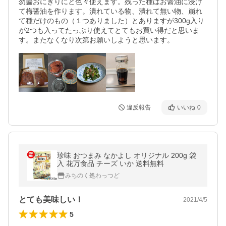
勿論おにぎりにと色々使えます。残った種はお醤油に浸け
て梅醤油を作ります。潰れている物、潰れて無い物、崩れ
て種だけのもの（１つありました）とありますが300g入り
が2つも入ってたっぷり使えてとてもお買い得だと思いま
す。またなくなり次第お願いしようと思います。
違反報告
いいね
0
珍味 おつまみ なかよし オリジナル 200g 袋
入 花万食品 チーズ いか 送料無料
みちのく処わっつど
とても美味しい！
2021/4/5
5