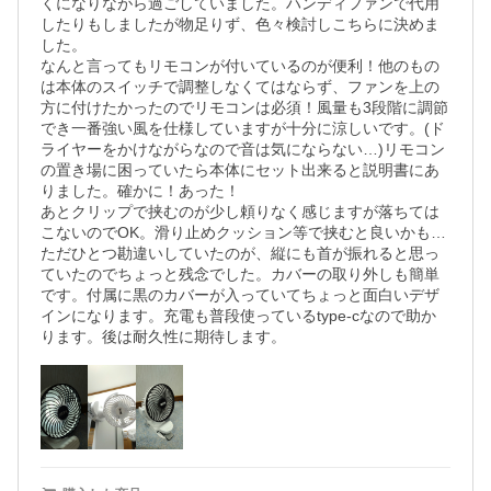
くになりながら過ごしていました。ハンディファンで代用
したりもしましたが物足りず、色々検討しこちらに決めま
した。

なんと言ってもリモコンが付いているのが便利！他のもの
は本体のスイッチで調整しなくてはならず、ファンを上の
方に付けたかったのでリモコンは必須！風量も3段階に調節
でき一番強い風を仕様していますが十分に涼しいです。(ド
ライヤーをかけながらなので音は気にならない…)リモコン
の置き場に困っていたら本体にセット出来ると説明書にあ
りました。確かに！あった！

あとクリップで挟むのが少し頼りなく感じますが落ちては
こないのでOK。滑り止めクッション等で挟むと良いかも…
ただひとつ勘違いしていたのが、縦にも首が振れると思っ
ていたのでちょっと残念でした。カバーの取り外しも簡単
です。付属に黒のカバーが入っていてちょっと面白いデザ
インになります。充電も普段使っているtype-cなので助か
ります。後は耐久性に期待します。