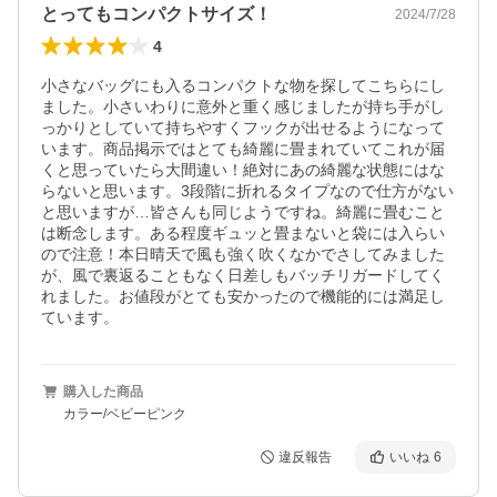
とってもコンパクトサイズ！
2024/7/28
4
小さなバッグにも入るコンパクトな物を探してこちらにし
ました。小さいわりに意外と重く感じましたが持ち手がし
っかりとしていて持ちやすくフックが出せるようになって
います。商品掲示ではとても綺麗に畳まれていてこれが届
くと思っていたら大間違い！絶対にあの綺麗な状態にはな
らないと思います。3段階に折れるタイプなので仕方がない
と思いますが…皆さんも同じようですね。綺麗に畳むこと
は断念します。ある程度ギュッと畳まないと袋には入らい
ので注意！本日晴天で風も強く吹くなかでさしてみました
が、風で裏返ることもなく日差しもバッチリガードしてく
れました。お値段がとても安かったので機能的には満足し
ています。
購入した商品
カラー/ベビーピンク
違反報告
いいね
6