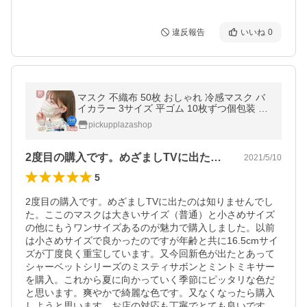
違反報告
いいね
0
マスク 不織布 50枚 おしゃれ 冷感マスク バ
イカラー 3サイズ 平ゴム 10枚ずつ個包装 血
色カラー 20枚 カラーマスク
pickupplazashop
2度目の購入です。めざましTVに出たの…
2021/5/10
5
2度目の購入です。めざましTVに出たのは知りませんでし
た。ここのマスクは大きいサイズ（普通）と小さめサイズ
の他にもうワンサイズあるのが魅力で購入しました。以前
は小さめサイズで良かったのですが年齢と共に16.5cmサイ
ズが丁度良く重宝しています。又今回新色が出たとあって
シャーベットシリーズのミスティサボンとミントミキサー
を購入。これから夏に向かっていく季節にピッタリな色だ
と思います。爽やかで綺麗な色です。又なくなったら購入
しようと思います。お店の対応も丁寧でとても良いです