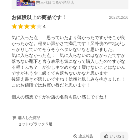
防寒 ぽかぽか 爆買
三代目つるや洋品店
お値段以上の商品です！
2022/12/16
4
気に入った点：　思っていたより薄かったですがそこが良
かったかな。程良い温かさで満足です！又外側の生地がし
っかりしていてそうそうヘタレないなと思いました。

気に入らなかった点：　気に入らないのはなかったですが
落ちない靴下と言う表示も気になって購入したのですがな
る程！ふち？！が少しキツめかな！履けないことはないん
ですがもう少し緩くても落ちないかなと思います！

後添え書きが嬉しいですね！信頼と親しみを抱きました！
このお値段ではお買い得だと思います！

購入した商品
セット/ブラック５足
違反報告
いいね
3