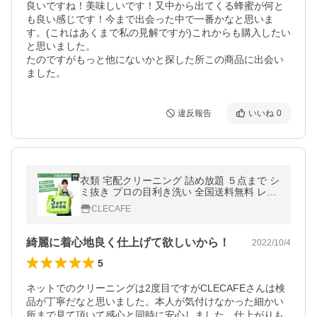
良いですね！美味しいです！又中から出てくる蜂蜜が何と
も良い感じです！今まで出会った中で一番かなと思いま
す。(これはあくまで私の見解ですが)これからも購入したい
と思いました。

たのですがもっと他にないかと探した所この商品に出会い
ました。
違反報告
いいね
0
衣類 宅配クリーニング 詰め放題 ５点まで シ
ミ抜き プロの目利き洗い 全国送料無料 レギ
ュラー
CLECAFE
綺麗に着心地良く仕上げて欲しいから！
2022/10/4
5
ネットでのクリーニングは2度目ですがCLECAFEさんは検
品が丁寧だなと思いました。本人が気付けなかった細かい
所まで見て頂いて感心と同時に安心しました。仕上がりも