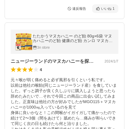
違反報告
いいね
1
たたかうマヌカハニー のど飴 80g×6袋 マヌ
カハニーのど飴 健康のど飴 カンロ マヌカハ
ニー
3n store
ニュージーランドのマヌカハニーを探して！
2024/1/7
4
元々喉が弱く痛めると必ず風邪を引くという私です。

以前は他社の喉飴(同じニュージーランド産）を食していま
した。ずっと調子が良く久しぶりに購入しようと思ったら
辞めたみたいで…それで今回この商品に出会い試してみま
した。正直味は他社の方が好みでしたがMGO115＋マヌカ
ハニーが1000㎎入っているのを見て

身体に良いかなと！この間喉がイガイガして痛かったので
続けて2〜3個（間をあけて）舐めたら…痛みが和らいでき
て同じく次の日も続けたら何と治りました。
