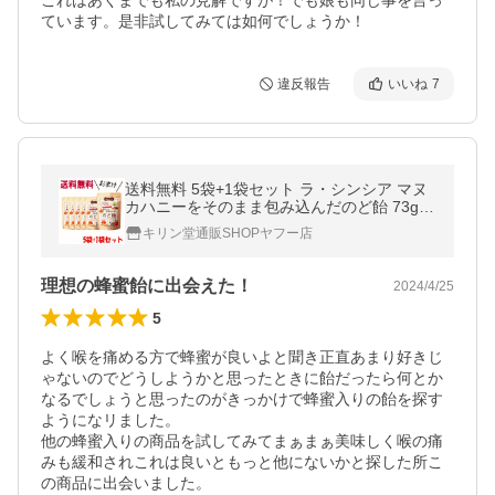
これはあくまでも私の見解ですが！でも娘も同じ事を言っ
ています。是非試してみては如何でしょうか！
違反報告
いいね
7
送料無料 5袋+1袋セット ラ・シンシア マヌ
カハニーをそのまま包み込んだのど飴 73g×5
個+1個セット キャンディ軽減税率対象商品
キリン堂通販SHOPヤフー店
理想の蜂蜜飴に出会えた！
2024/4/25
5
よく喉を痛める方で蜂蜜が良いよと聞き正直あまり好きじ
ゃないのでどうしようかと思ったときに飴だったら何とか
なるでしょうと思ったのがきっかけで蜂蜜入りの飴を探す
ようになリました。

他の蜂蜜入りの商品を試してみてまぁまぁ美味しく喉の痛
みも緩和されこれは良いともっと他にないかと探した所こ
の商品に出会いました。
