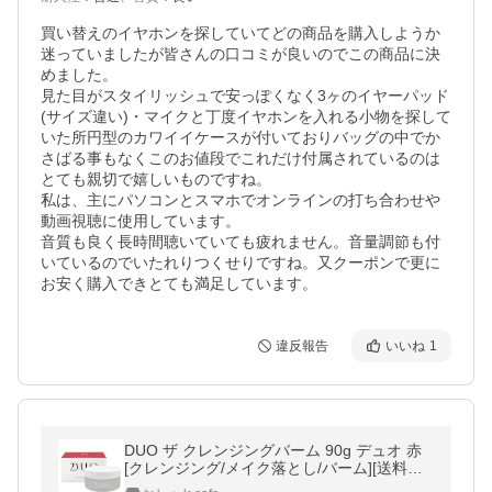
買い替えのイヤホンを探していてどの商品を購入しようか
迷っていましたが皆さんの口コミが良いのでこの商品に決
めました。

見た目がスタイリッシュで安っぽくなく3ヶのイヤーパッド
(サイズ違い)・マイクと丁度イヤホンを入れる小物を探して
いた所円型のカワイイケースが付いておりバッグの中でか
さばる事もなくこのお値段でこれだけ付属されているのは
とても親切で嬉しいものですね。

私は、主にパソコンとスマホでオンラインの打ち合わせや
動画視聴に使用しています。

音質も良く長時間聴いていても疲れません。音量調節も付
いているのでいたれりつくせりですね。又クーポンで更に
お安く購入できとても満足しています。
違反報告
いいね
1
DUO ザ クレンジングバーム 90g デュオ 赤
[クレンジング/メイク落とし/バーム][送料無
料]