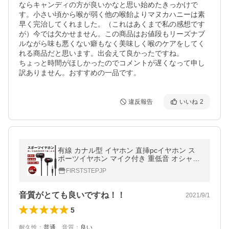
ならキャンディの方が良いかなと思い始めたきっかけで
す。小さい頃から喉が弱く他の喉飴よりマヌカハニーは素
早く完治してくれました。（これはあくまで私の感想です
が）今では欠かせません。この商品はお値段もリーズナブ
ルながら味も悪くない癖もなく美味しく喉のケアをしてく
れる商品だと思います。出会えて良かったですね。

ちょっと時間がほしかったのでコメントが遅くなって申し
訳ありません。おすすめの一品です。
違反報告
いいね
2
有線 カナル型 イヤホン 直挿pcイヤホン ス
ポーツイヤホン マイク付き 重低音 オシャレ
スマート 高品質 高性能
FIRSTSTEPJP
音質がとても良いですね！！
2021/9/1
5
耐久性
：
普通
、
音質
：
良い