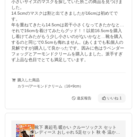
小さいサイズのマスクを探していた所この商品を見つけま
した。

14.5cmのマスクは割と出てきましたが16cmは初めてで
す。

年を重ねてきたら14.5cmは若干小さくなってきたかなと…
それで16cmを着けてみたらグッド！！以前16.5cmを購入
し着けてみたがもう少し小さいのがないかなと…靴を購入
するのと同じで0.5cmも侮れません。(あくまでも私個人の
見解ですが)購入して良かったです。因みに色はラベンダー
フォッグとアーモンドクリームを購入しました。派手すぎ
ず上品な色目でとても満足しています。
購入した商品
カラー/アーモンドクリーム（16×9cm）
違反報告
いいね
1
靴下 裏起毛 暖かい クルーソックス セット
レディース おしゃれ 5足セット 秋 冬 温かい