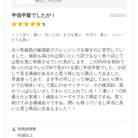
おしゃれcafe
半信半疑でしたが！
2021/2/21
5
メイク落ち
：
良い
、
使い心地
：
とても良い
、
洗浄力
：
良い
、
コスパ
：
とても良い
元々乾燥肌の敏感肌でクレンジングを探すのに苦労してい
ました。値段も高ければ良いという訳でもなく色々試して
は肌を更に乾燥させていた気がします。このDUOを初めて
知ったのはテレビCMで見かける度に半信半疑でした。が試
して見る価値があるかと思う様になり購入してみました。
早速使ってみて…まず手の平にとって伸ばしてみたら滑ら
かで心地良いそして肌にのせマッサージ…その後洗顔…肌
がつっぱらないそしてキレイにとれている！！凄い！！CM
通りだと実感！！値段もリーズナブルで満足ですね。暫く
続けてみる価値ありですね。潤いも残っているし本当に良
いと思う商品に出会えました！！
投稿者情報
60歳以上