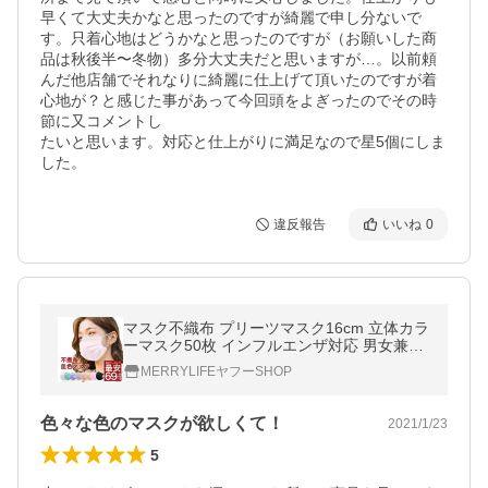
早くて大丈夫かなと思ったのですが綺麗で申し分ないで
す。只着心地はどうかなと思ったのですが（お願いした商
品は秋後半〜冬物）多分大丈夫だと思いますが…。以前頼
んだ他店舗でそれなりに綺麗に仕上げて頂いたのですが着
心地が？と感じた事があって今回頭をよぎったのでその時
節に又コメントし

たいと思います。対応と仕上がりに満足なので星5個にしま
した。
違反報告
いいね
0
マスク不織布 プリーツマスク16cm 立体カラ
ーマスク50枚 インフルエンザ対応 男女兼用
使い捨て快適呼吸20色以上 高品質10枚ずつ
MERRYLIFEヤフーSHOP
梱包5袋入り 日本認証JIS規格
色々な色のマスクが欲しくて！
2021/1/23
5