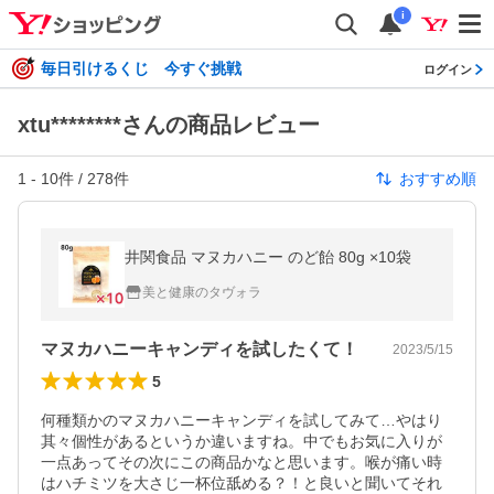
i
毎日引けるくじ 今すぐ挑戦
ログイン
xtu********さんの商品レビュー
1
-
10
件 /
278
件
おすすめ順
井関食品 マヌカハニー のど飴 80g ×10袋
美と健康のタヴォラ
マヌカハニーキャンディを試したくて！
2023/5/15
5
何種類かのマヌカハニーキャンディを試してみて…やはり
其々個性があるというか違いますね。中でもお気に入りが
一点あってその次にこの商品かなと思います。喉が痛い時
はハチミツを大さじ一杯位舐める？！と良いと聞いてそれ