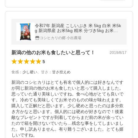
令和7年 新潟産 こしいぶき 米 5kg 白米 米5k
g 新潟県産 お米5kg 精米 分づき5kg お米安
い 新潟産米５ｋｇ コシイブキ
コシヒカリの郷 小出農場
新潟の他のお米も食したいと思って！
2019/8/17
5
食感
：
少し硬い
、
甘さ
：
甘さ控えめ
新潟のコシヒカリはとても有名で個人的には好きなんです
が同じ新潟の他のお米も食したいと思って購入しました。
思っていた通り美味しいですね。食べ心地がとても良いで
す。冷めても美味しくてお米そのものの味が味わえます。
購入して正解だと思います。少し硬めと思ったのは多分炊
き方かなと思います。個人的には硬めが好きなので！後素
敵なプレゼントですが到着してからまだ前の米が余ってい
たので箱を開けないでいたら…残念な事をしてしまいまし
た。申し訳ありません。有り難うございました。とても嬉
しいですね。