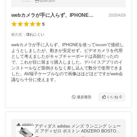
quali port
d
webカメラが手に入らず、IPHONE…
2020/4/29
5
耐久性
：
壊れにくい
webカメラが手に入らず、IPHONEを使ってivcomで接続し
ようとしましたが、動きが安定せず。ビデオカメラを代用
として考えましたがキャプチャーボードは高額だったの
で、これが目に留まり購入しました。デバイスアプリのイ
ンストールなど面倒さもなく差し込んで数分で使用できま
した。AV端子ケーブルなので画像はほどほどですがweb会
議なら十分に使えます。
違反報告
いいね
0
アディダス adidas メンズ ランニング シュー
ズ アディゼロ ボストン ADIZERO BOSTON
11 M GY8407