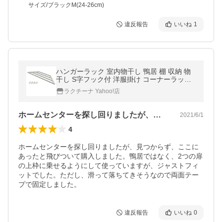
サイズ/ブラックM(24-26cm)
違反報告
いいね
1
ハンガーラック 室内物干し 鴨居 棚 収納 物
干し S字フック付 洋服掛け コーナーラック
コーナーシェルフ 賃貸 アイリスオーヤマ C
ラクチーナ Yahoo!店
R-900 *
ホームセンターを探し回りましたが、見つ…
2021/6/1
4
ホームセンターを探し回りましたが、見つからず、ここに
あったと飛びついて購入しました。鴨居ではなく、2つの扉
の上枠に乗せるようにして使っていますが、ジャストフィ
ットでした。ただし、滑って落ちてきそうなので両面テー
プで固定しました。
違反報告
いいね
0