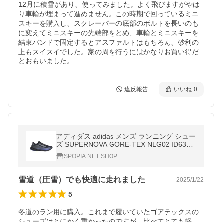
12月に積雪があり、使ってみました。よく飛びますがやは
り車輪が埋まって進めません。この時期で回っているミニ
スキーを購入し、スクレーパーの底部のボルトを長いのも
に変えてミニスキーの先端部をとめ、車輪とミニスキーを
結束バンドで固定するとアスファルトはもちろん、砂利の
上もスイスイでした。家の周を行うにはかなりお買い得だ
とおもいました。
違反報告
いいね
0
アディダス adidas メンズ ランニング シュー
ズ SUPERNOVA GORE-TEX NLG02 ID6307
【2024FW】
SPOPIA NET SHOP
雪道（圧雪）でも快適に走れました
2025/1/22
5
冬道のラン用に購入。これまで履いていたゴアテックスの
シューズはとにかく重かったのですが、比べてとても軽