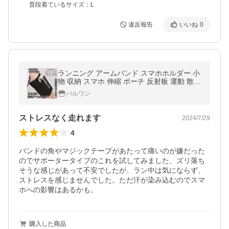
普段着ているサイズ：L
違反報告
いいね
0
ランニング アームバンド スマホホルダー 小
物 収納 スマホ 伸縮 ポーチ 反射板 運動 散歩
ランニング ウォーキング ジョギング トレー
パルワン
ニング ポケット SMAPITA
ストレスなく走れます
2024/7/29
4
バンドの角やマジックテープがあたって痛いのが嫌だった
のでサポータータイプのこれを試してみました、ズリ落ち
そうな感じがあって不安でしたが、ラン中は気にならず、
ストレスを感じませんでした。ただ汗が染み込むのでスマ
ホへの影響はあるかも。
購入した商品