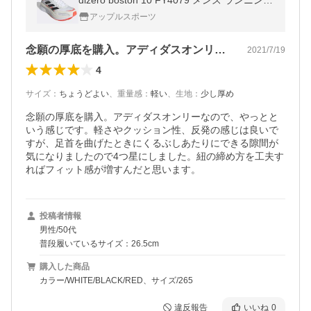
dizero boston 10 FY4079 メンズ ランニング
シューズ 21q3r bst10tk(fy4079)
アップルスポーツ
念願の厚底を購入。アディダスオンリーな…
2021/7/19
4
サイズ
：
ちょうどよい
、
重量感
：
軽い
、
生地
：
少し厚め
念願の厚底を購入。アディダスオンリーなので、やっとと
いう感じです。軽さやクッション性、反発の感じは良いで
すが、足首を曲げたときにくるぶしあたりにできる隙間が
気になりましたので4つ星にしました。紐の締め方を工夫す
ればフィット感が増すんだと思います。
投稿者情報
男性/50代
普段履いているサイズ：26.5cm
購入した商品
カラー/WHITE/BLACK/RED、サイズ/265
違反報告
いいね
0