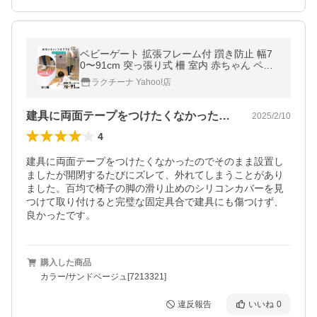
ベビーゲート 拡張フレーム付 躓き防止 幅7
0〜91cm 突っ張り式 柵 室内 赤ちゃん ペッ
ト 犬 リビング キッチン 安全対策 スチール
ラクチーナ Yahoo!店
ゲート BF *
建具に両面テープをつけたくなかったので…
2025/2/10
4
建具に両面テープをつけたくなかったのでそのまま設置し
ましたが開閉するたびにズレて、外れてしまうことがあり
ました。百均で椅子の脚の滑り止めのシリコンカバーを見
つけて取り付けると完璧な固定具合で建具にも傷つけず、
良かったです。
購入した商品
カラー/サンドベージュ[7213321]
違反報告
いいね
0