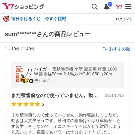
i
毎日引けるくじ 今すぐ挑戦
ログイン
sum********さんの商品レビュー
1
-
10
件 /
149
件
おすすめ順
ハイガー 電動除雪機 小型 家庭用 軽量 1600
W 除雪幅50cm 2.1馬力 HG-K1650（20m延
長コード付）1年保証
HAIGE
まだ積雪前なので使っていません。動作確…
2021/10/13
5
まだ積雪前なので使っていません。動作確認しましたが、
動きは大丈夫そうです。砂利道の移動はやはり車輪が回ら
ず苦労しそうなので、ミニスキーでもはかせて対応しよう
と思います。電源でもパワーは十分ありそうでした。
