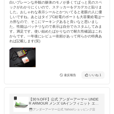
白いプレーンな外観の躯体のモノが多くてぱっと見のスペ
ックがわかりにくいので、ステッカーをデカデカと貼りま
した。おしゃれな表示シールとかついてると老眼の人に優
しいですね。あとはタイプC給電のポートも大容量給電は一
カ所なので、そこにマーキングあると良いなと思いまし
た。性能はバッチリなので表示は自分でカスタムしてみま
す。満足です。使い始めたばかりなので耐久性確認はこれ
からです。一年後にレビュー依頼があって何らかの特典あ
れば記載します(笑)
違反報告
いいね
1
【30％OFF】公式 アンダーアーマー UNDE
R ARMOUR メンズ UAインフィニット エリ
ート2 ランニング シューズ 17200 陸上 マラ
アンダーアーマー公式 Yahoo!ショッピング店
ソン 3028169