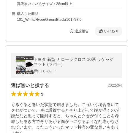
普段履いているサイズ：28cm以上
購入した商品
101_White/HyperGreen/Black(101)/28.0
違反報告
いいね
0
トヨタ 新型 カローラクロス 10系 ラゲッジ
マット (ラバー)
FJ CRAFT
選ば無いと損する
2022/3/4
5
ぐるぐると巻いた状態で届きました。こういう場合巻いて
クセがついて、車に設置するとそり上がって端が浮くのが
嫌だなと思って開封すると、ちゃんとクセが付くことを考
慮した巻き方でそりあがる面が下になるような配慮がなさ
れています。またこういったマット特有の変な臭いもあり
ません。
