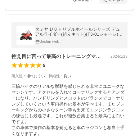
タミヤ 1/ 8 トリプルホイールシリーズ デュ
アルライダー(組立キット)(T3-01シャーシ)
(57407)ラジコン 返品種別B
Joshin web
控え目に言って最高のトレーニングマシン
2024/1/23
5
耐久性
：
壊れにくい
、
操縦性
：
良い
三輪バイクのリアルな挙動を感じられる非常にユニークな
マシンです。アクセルを入れてコーナリングするとアンダ
ーになり、ハンドリングとスロットのバランスでコーナリ
ングしていくという車両操作の基本が学べます。またブレ
ーキングからの小さなターン等も出来てエンジンラジコン
の練習にも最適です。これが複数台集まると最高に面白い
ですよ。

この車体で操作の基本を覚えると車のラジコンも相当上手
くなりますよ。