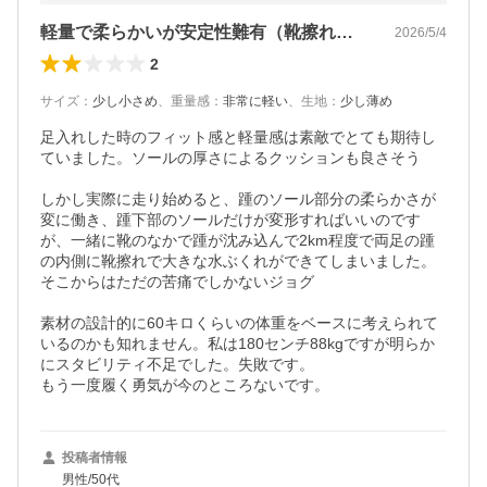
軽量で柔らかいが安定性難有（靴擦れ注意）
2026/5/4
2
サイズ
：
少し小さめ
、
重量感
：
非常に軽い
、
生地
：
少し薄め
足入れした時のフィット感と軽量感は素敵でとても期待し
ていました。ソールの厚さによるクッションも良さそう

しかし実際に走り始めると、踵のソール部分の柔らかさが
変に働き、踵下部のソールだけが変形すればいいのです
が、一緒に靴のなかで踵が沈み込んで2km程度で両足の踵
の内側に靴擦れで大きな水ぶくれができてしまいました。
そこからはただの苦痛でしかないジョグ

素材の設計的に60キロくらいの体重をベースに考えられて
いるのかも知れません。私は180センチ88kgですが明らか
にスタビリティ不足でした。失敗です。

もう一度履く勇気が今のところないです。
投稿者情報
男性/50代