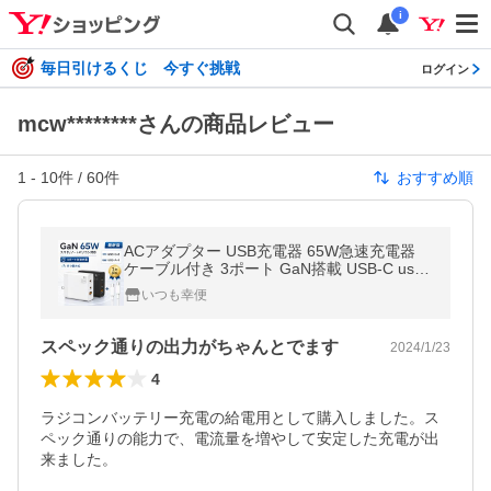
i
毎日引けるくじ 今すぐ挑戦
ログイン
mcw********さんの商品レビュー
1
-
10
件 /
60
件
おすすめ順
ACアダプター USB充電器 65W急速充電器
ケーブル付き 3ポート GaN搭載 USB-C usb
コンセント タイプc iPhone Android ノート
いつも幸便
パソコン スマホ
スペック通りの出力がちゃんとでます
2024/1/23
4
ラジコンバッテリー充電の給電用として購入しました。ス
ペック通りの能力で、電流量を増やして安定した充電が出
来ました。
