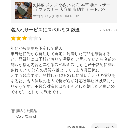
長財布 メンズ 小さい 財布 本革 栃木レザー
L字ファスナー 大容量 収納力 カードポケッ
ト プレゼント TIDY2.0 MANO 日本製 スキミ
財布 バッグ 本革 Hallelujah
ング防止 タッチ決済 ハレルヤ
名入れサービスにスペルミス 残念
2024/12/27
3
年始から使用を予定して購入

単身赴任先から発注して自宅に到着した商品を確認する
と、品質的には予想どおりで満足だ と思っていたら名前の
刻印が指定内容と異なるスペルミス しかも若干斜めに刻印
されていて 財布の品質を落としてしまう雰囲気に

とても残念です。開封した12月27日に問い合わせの電話を
すると、もう休暇のようで繋がらず対応は年明け以降にな
りそうです。不具合対応後はちゃんとした刻印だと良いの
ですが。 とにかく残念です。
購入した商品
Color/Camel
違反報告
いいね
0