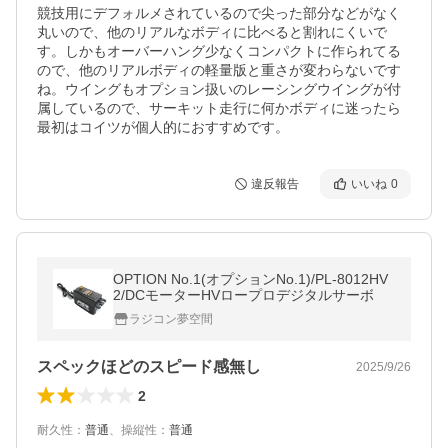
競技用にデフォルメされているので尖った部分などがなく
丸いので、他のリアルなボディに比べると割れにくいで
す。しかもオーバーハング少なくコンパクトに作られてる
ので、他のリアルボディの軽量版と重さが変わらないです
ね。ウイングもオプション扱いのレーシングウイングが付
属しているので、サーキット走行に何かボディに迷ったら
最初はコイツが個人的におすすめです。
違反報告
いいね
0
OPTION No.1(オプションNo.1)/PL-8012HV
2/DCモーターHVロープロデジタルサーボ
ラジコン夢空間
スペックほどのスピード感無し
2025/9/26
2
耐久性
：
普通
、
操縦性
：
普通