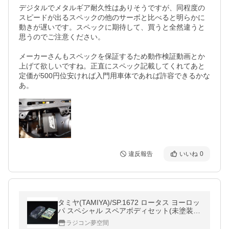
デジタルでメタルギア耐久性はありそうですが、同程度の
スピードが出るスペックの他のサーボと比べると明らかに
動きが遅いです。スペックに期待して、買うと全然違うと
思うのでご注意ください。

メーカーさんもスペックを保証するため動作検証動画とか
上げて欲しいですね。正直にスペック記載してくれてあと
定価が500円位安ければ入門用車体であれば許容できるかな
あ。
違反報告
いいね
0
タミヤ(TAMIYA)/SP.1672 ロータス ヨーロッ
パ スペシャル スペアボディセット(未塗装)
※1人2枚限り。近しい複数注文は全て【お
ラジコン夢空間
客様都合】でキャンセルします。