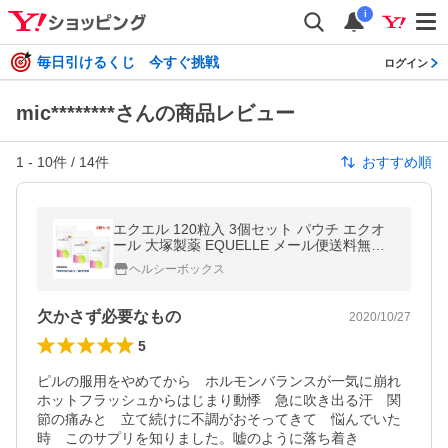
i
毎日引けるくじ 今すぐ挑戦
ログイン
mic********さんの商品レビュー
1
-
10
件 /
14
件
おすすめ順
エクエル 120粒入 3個セット パウチ エクオ
ール 大塚製薬 EQUELLE メール便送料無料
代引き不可 3袋 爆買
ヘルシーボックス
欠かさず必要なもの
2020/10/27
5
ピルの服用をやめてから　ホルモンバランスが一気に崩れ
ホットフラッシュからはじまり動悸　急に吹き出る汗　関
節の痛みと　立て続けに不調がおそってきて　悩んでいた
時　このサプリを知りました。嘘のように落ち着き　