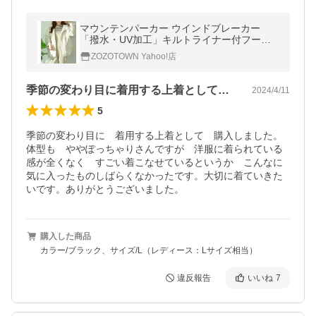
マウンテンパーカー ウインドブレーカー
「撥水・UV加工」キルトライナー付フード
ショートコート レディース
ZOZOTOWN Yahoo!店
季節の変わり目に着用する上着として購入…
2024/4/11
5
季節の変わり目に　着用する上着として　購入しました。
体型も　ややぽっちゃりさんですが　洋服に着られている
感が全くなく　すごい着こなせているというか　こんなに
気に入ったものしばらくなかったです。大切に着ていきた
いです。ありがとうございました。
購入した商品
カラー/ブラック、サイズ/L（レディース：Lサイズ相当）
違反報告
いいね
7