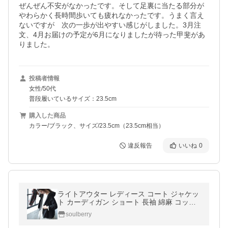
ぜんぜん不安がなかったです。そして足裏に当たる部分が
やわらかく長時間歩いても疲れなかったです。うまく言え
ないですが　次の一歩が出やすい感じがしました。3月注
文、4月お届けの予定が6月になりましたが待った甲斐があ
りました。
投稿者情報
女性/50代
普段履いているサイズ：23.5cm
購入した商品
カラー/ブラック、サイズ/23.5cm（23.5cm相当）
違反報告
いいね
0
ライトアウター レディース コート ジャケッ
ト カーディガン ショート 長袖 綿麻 コット
ンリネン フレア 〜ラフすぎないフード付き
soulberry
羽織り〜