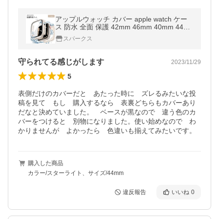
アップルウォッチ カバー apple watch ケー
ス 防水 全面 保護 42mm 46mm 40mm 44m
m 41mm 45mm 49mm se ウルトラ
スパークス
守られてる感じがします
2023/11/29
5
表側だけのカバーだと　あたった時に　ズレるみたいな投
稿を見て　もし　購入するなら　表裏どちらもカバーあり
だなと決めていました。　ベースが黒なので　違う色のカ
バーをつけると　別物になりました。使い始めなので　わ
かりませんが　よかったら　色違いも揃えてみたいです。
購入した商品
カラー/スターライト、サイズ/44mm
違反報告
いいね
0