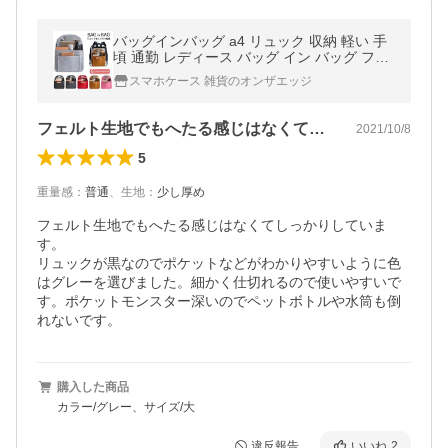
バッグインバッグ a4 リュック 収納 軽い 手
頃 通勤 レディース バッグ イン バッグ フェ
ルト 小さめ 大きめ おしゃれ かわいい メン
スマホケース 雑貨のオンザエッジ
ズ 20代 30代 40代 50代
フェルト生地でもへたる感じはなくてしっ…
2021/10/8
5
重量感
：
普通
、
生地
：
少し厚め
フェルト生地でもへたる感じはなくてしっかりしていま
す。

リュックが黒なのでポケットなどがわかりやすいように色
はグレーを選びました。細かく仕切れるので使いやすいで
す。ポケットモンスター深いのでペットボトルや水筒も倒
れないです。
購入した商品
カラー/グレー、サイズ/大
違反報告
いいね
2