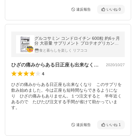
違反報告
いいね
0
グルコサミン コンドロイチン 600粒 約6ヶ月
分 大容量 サプリメント プロテオグリカン配
合 業務用 （メール便発送・追跡番号有り）
食と暮らしを楽しく リフココ
ひざの痛みからある日正座も出来なくなり…
2020/10/27
4
ひざの痛みからある日正座も出来なくなり　このサプリを
飲み始めました。今は正座も短時間ならできるようにな
り　ひざの痛みもありません。１つ注文すると　半年近く
あるので　たびたび注文する手間が省けて助かっていま
す。
違反報告
いいね
1