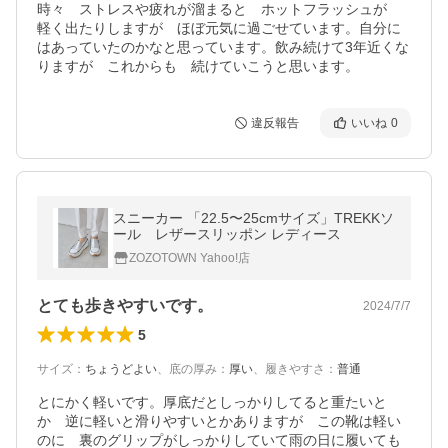
時々　ストレスや疲れが溜まると　ホットフラッシュが　
軽く出たりしますが　ほぼ元気に過ごせています。自分に
はあっていたのかなと思っています。飲み続けて3年近くな
りますが　これからも　続けていこうと思います。
違反報告
いいね
0
スニーカー 「22.5〜25cmサイズ」TREKKソ
ール レザースリッポン レディース
ZOZOTOWN Yahoo!店
とても歩きやすいです。
2024/7/7
5
サイズ
：
ちょうどよい
、
底の厚み
：
厚い
、
履きやすさ
：
普通
とにかく軽いです。厚底だとしっかりしてると重たいと
か　逆に軽いと滑りやすいとかありますが　この靴は軽い
のに　裏のグリップがしっかりしていて雨の日に履いても