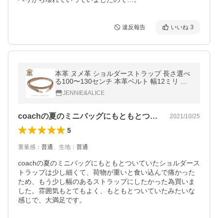
違反報告
いいね
3
本革 ヌメ革 ショルダーストラップ 長さ選べ
る100〜130センチ 本革ベルト 幅12ミリ 天
然皮革 レザー クロスバッグ スマホケース ポ
JENNIE&ALICE
ーチ 単品
coachの夏のミニバッグにもともとつ…
2021/10/25
5
重量感
：
普通
、
生地
：
普通
coachの夏のミニバッグにもともとついていたショルダース
トラップは少し細くて、荷物が重いと食い込んで痛かった
ため、もう少し幅のあるストラップにしたかった為買いま
した。雰囲気もとてもよく、もともとついていたみたいな
感じで、大満足です。