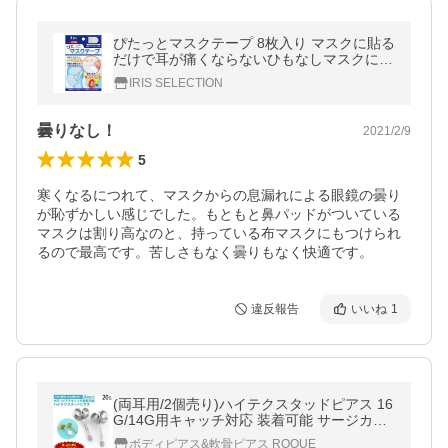
ぴたっとマスクテープ 8枚入り マスクに貼る
だけで耳が痛くならないひもなしマスクに！
美容室・美容院に行くときの紐なしマスクに
IRIS SELECTION
最適
曇りなし！
2021/2/9
5
寒くなるにつれて、マスクからの息漏れによる眼鏡の曇り
が恥ずかしい感じでした。もともと鼻パッドがついている
マスクは割り高なのと、持っている布マスクにもつけられ
るので最高です。苦しさもなく曇りもなく快適です。
違反報告
いいね
1
(両耳用/2個売り)ハイテクスタッドピアス 16
G/14G用キャッチ対応 装着可能 サージカル
ステンレス 金属アレルギー対応 つけっぱな
ボディピアス&軟骨ピアス ROQUE