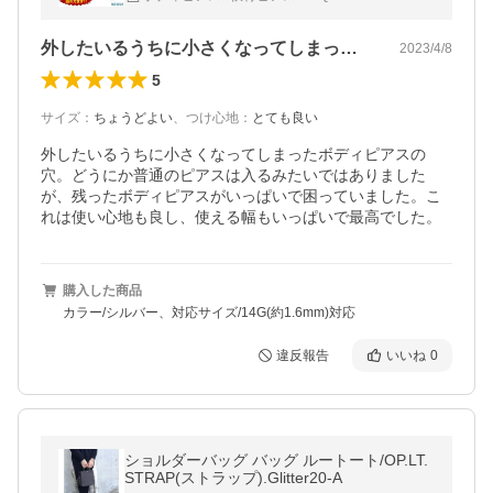
し セカンドピアス (オマケ革命)
外したいるうちに小さくなってしまったボ…
2023/4/8
5
サイズ
：
ちょうどよい
、
つけ心地
：
とても良い
外したいるうちに小さくなってしまったボディピアスの
穴。どうにか普通のピアスは入るみたいではありました
が、残ったボディピアスがいっぱいで困っていました。こ
れは使い心地も良し、使える幅もいっぱいで最高でした。
購入した商品
カラー/シルバー、対応サイズ/14G(約1.6mm)対応
違反報告
いいね
0
ショルダーバッグ バッグ ルートート/OP.LT.
STRAP(ストラップ).Glitter20-A