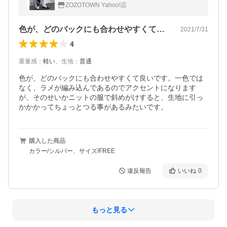
ZOZOTOWN Yahoo!店
色が、どのバックにも合わせやすくて良い…
2021/7/31
4
重量感
：
軽い
、
生地
：
普通
色が、どのバックにも合わせやすくて良いです。一色では
なく、ラメが編み込んであるのでアクセントになります
が、そのせいかニットの服で斜めがけすると、生地に引っ
かかかってちょっとつる事があるみたいです。
購入した商品
カラー/シルバー、サイズ/FREE
違反報告
いいね
0
もっと見る