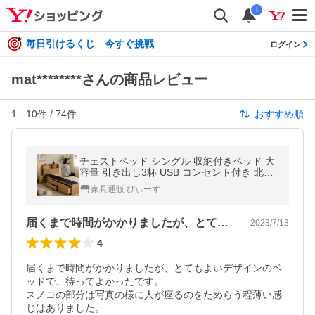
i
毎日引けるくじ 今すぐ挑戦
ログイン
mat********さんの商品レビュー
1
-
10
件 /
74
件
おすすめ順
チェストベッド シングル 収納付きベッド 大
容量 引き出し3杯 USB コンセント付き 北欧
おしゃれ ホワイト
家具通販 ぴぃーす
届くまで時間がかかりましたが、とてもよ…
2023/7/13
4
届くまで時間がかかりましたが、とてもよいデザインのベ
ッドで、待ってよかったです。

スノコの部分は写真の様に人が座るのをためらう程薄い感
じはありました。
