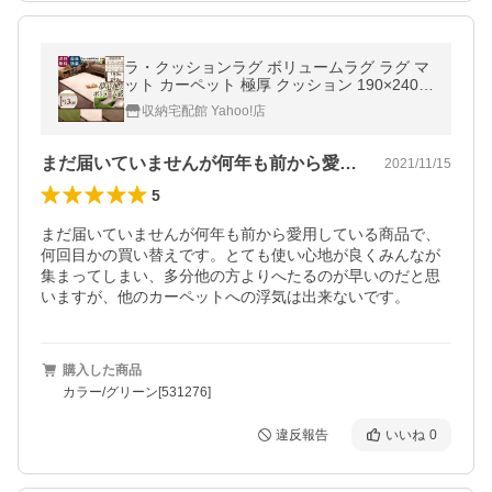
ラ・クッションラグ ボリュームラグ ラグ マ
ット カーペット 極厚 クッション 190×240c
m MCR-1924 アイリスオーヤマ 新生活
収納宅配館 Yahoo!店
まだ届いていませんが何年も前から愛用し…
2021/11/15
5
まだ届いていませんが何年も前から愛用している商品で、
何回目かの買い替えです。とても使い心地が良くみんなが
集まってしまい、多分他の方よりへたるのが早いのだと思
いますが、他のカーペットへの浮気は出来ないです。
購入した商品
カラー/グリーン[531276]
違反報告
いいね
0