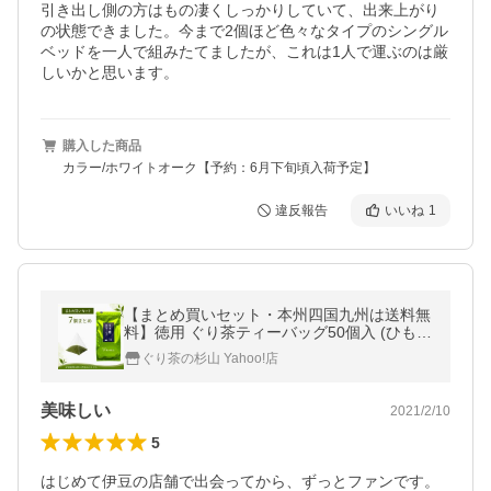
引き出し側の方はもの凄くしっかりしていて、出来上がり
の状態できました。今まで2個ほど色々なタイプのシングル
ベッドを一人で組みたてましたが、これは1人で運ぶのは厳
しいかと思います。
購入した商品
カラー/ホワイトオーク【予約：6月下旬頃入荷予定】
違反報告
いいね
1
【まとめ買いセット・本州四国九州は送料無
料】徳用 ぐり茶ティーバッグ50個入 (ひもな
し）の7個セット 水出し茶OK 深蒸し茶製
ぐり茶の杉山 Yahoo!店
法の緑茶のティーパック
美味しい
2021/2/10
5
はじめて伊豆の店舗で出会ってから、ずっとファンです。