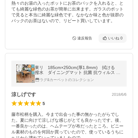
熱々のお湯の入ったポットにお茶のパックを入れると、と
ても綺麗な緑色のお茶が簡単に出来ます。ガラスのポット
で見ると本当に綺麗な緑色です。なかなか味と色が抜群の
パックのお茶はないので、リピート買いしています。
違反報告
いいね
0
東リ 185cm×250cm(厚1.8mm) 拭ける
撥水 ダイニングマット 抗菌 抗ウィルス 防
カビ 防炎 床暖OK ダイニングラグマット
ラグ&カーペットのコレクション
涼しげです
2018/6/6
5
藤市松柄を購入。今まで出会った事の無かったがらでし
た。夏に向けて涼しげな感じがとても良かったです。後、
一番良かったのは、ヘムテープが布だったところ。ビニー
ル素材のものを何回か買っていたので、使っているうちに
ヘリから壊れていっていましたので…。