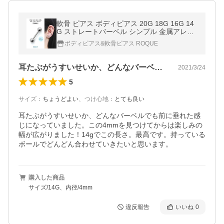
軟骨 ピアス ボディピアス 20G 18G 16G 14
G ストレートバーベル シンプル 金属アレル
ギー対応 サージカルステンレス セカンドピ
ボディピアス&軟骨ピアス ROQUE
アス (1個売り)(オマケ革命)
耳たぶがうすいせいか、どんなバーベルで…
2021/3/24
5
サイズ
：
ちょうどよい
、
つけ心地
：
とても良い
耳たぶがうすいせいか、どんなバーベルでも前に垂れた感
じになっていました。この4mmを見つけてからは楽しみの
幅が広がりました！14gでこの長さ。最高です。持っている
ボールでどんどん合わせていきたいと思います。
購入した商品
サイズ/14G、内径/4mm
違反報告
いいね
0