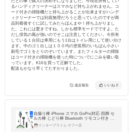
たとの事で購入の決め手になりました。今現在所有してい
るハンディクリーナーはスマホなど持ち上がれません。コ
ード付きの掃除機だと持ち上がることが出来ますがハンデ
ィクリーナーでは到底無理だろうと思っていたのですが商
品到着後すぐに試してみたらほんまや！持ち上がりまし
た。これには驚きですね。しかも標準モードでですよ。た
だし排気の風が強いのでそこは注意してください。今所有
している１台目は車用にもう1台はトイレ用にして使い分け
ます。中のゴミ出しは１００均の塗装用のいちばん小さい
刷毛でゴミをとりのぞいています。またフィルターの掃除
はコード付きの掃除機を使った時についでにごみを吸い取
っています。K16を買って正解でした。

配送もかなり早くてたすかりました。
違反報告
いいね
0
自撮り棒 iPhone スマホ GoPro対応 四脚 セ
ルカ棒 じどり棒 Bluetooth リモコン付き 充
電式 自撮り 軽量 四脚スタンド コンパクト
インタープライム ヤフー店
軽量 360度回転可能 三脚