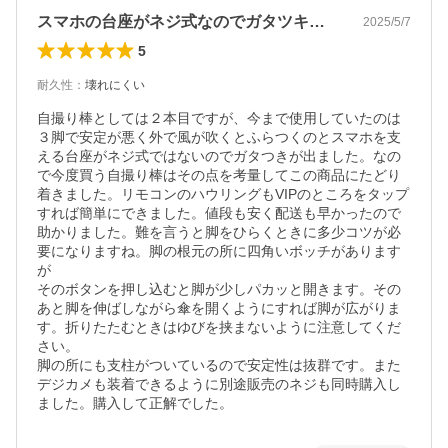
スマホの台座がネジ式なのでガタツキなし。
2025/5/7
5
耐久性
：
壊れにくい
自撮り棒としては２本目ですが、今まで使用していたのは
３脚で安定が悪く外で風が吹くとふらつくのとスマホを支
える台座がネジ式ではないのでガタつきが出ました。なの
で今度買う自撮り棒はその点を考量してこの商品にたどり
着きました。リモコンのハウリングもVIPのところをタップ
すれば簡単にできました。値段も安く配送も早かったので
助かりました。難を言うと脚をひらくときに多少コツが必
要になりますね。脚の根元の所に四角いボッチがあります
が

そのボタンを押し込むと脚が少しパカッと開きます。その
あと脚を伸ばしながら傘を開くようにすれば脚が広がりま
す。折りたたむときはゆびを挟まないように注意してくだ
さい。

脚の所にも支柱がついているので安定性は抜群です。また
デジカメも装着できるように別途販売のネジも同時購入し
ました。購入して正解でした。