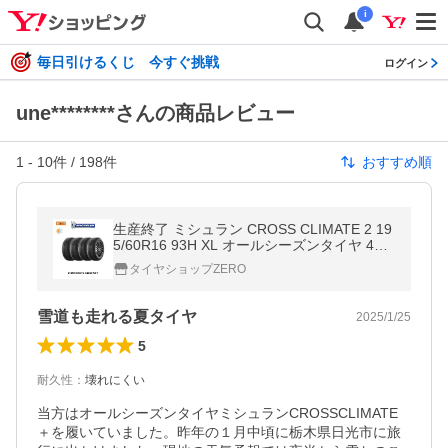
i
毎日引けるくじ 今すぐ挑戦
ログイン
une********さんの商品レビュー
1
-
10
件 /
198
件
おすすめ順
生産終了 ミシュラン CROSS CLIMATE 2 19
5/60R16 93H XL オールシーズンタイヤ 4本
セット
タイヤショップZERO
雪道も走れる夏タイヤ
2025/1/25
5
耐久性
：
壊れにくい
当方はオールシーズンタイヤミシュランCROSSCLIMATE
＋を履いていました。昨年の１月中頃に栃木県日光市に旅