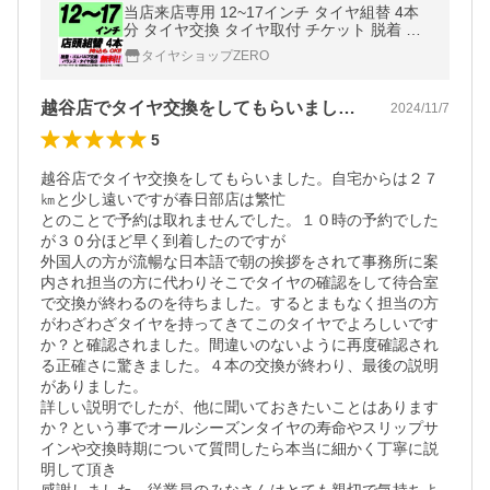
当店来店専用 12~17インチ タイヤ組替 4本
分 タイヤ交換 タイヤ取付 チケット 脱着 ゴ
ムバルブ交換 バランス調整 タイヤ処分 コミ
タイヤショップZERO
コミ
越谷店でタイヤ交換をしてもらいました。…
2024/11/7
5
越谷店でタイヤ交換をしてもらいました。自宅からは２７
㎞と少し遠いですが春日部店は繁忙

とのことで予約は取れませんでした。１０時の予約でした
が３０分ほど早く到着したのですが

外国人の方が流暢な日本語で朝の挨拶をされて事務所に案
内され担当の方に代わりそこでタイヤの確認をして待合室
で交換が終わるのを待ちました。するとまもなく担当の方
がわざわざタイヤを持ってきてこのタイヤでよろしいです
か？と確認されました。間違いのないように再度確認され
る正確さに驚きました。４本の交換が終わり、最後の説明
がありました。

詳しい説明でしたが、他に聞いておきたいことはあります
か？という事でオールシーズンタイヤの寿命やスリップサ
インや交換時期について質問したら本当に細かく丁寧に説
明して頂き
