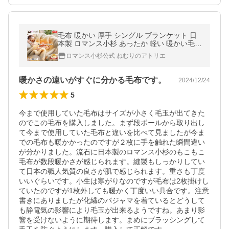
毛布 暖かい 厚手 シングル ブランケット 日
本製 ロマンス小杉 あったか 軽い 暖かい毛布
もこもこ毛布
ロマンス小杉公式 ねむりのアトリエ
暖かさの違いがすぐに分かる毛布です。
2024/12/24
5
今まで使用していた毛布はサイズが小さく毛玉が出てきた
のでこの毛布を購入しました。まず段ボールから取り出し
て今まで使用していた毛布と違いを比べて見ましたが今ま
での毛布も暖かかったのですが２枚に手を触れた瞬間違い
が分かりました。流石に日本製のロマンス小杉のもこもこ
毛布が数段暖かさが感じられます。縫製もしっかりしてい
て日本の職人気質の良さが肌で感じられます。重さも丁度
いいぐらいです。小生は寒がりなのですが毛布は2枚掛けし
ていたのですが1枚外しても暖かく丁度いい具合です。注意
書きにありましたが化繊のパジャマを着ているとどうして
も静電気の影響により毛玉が出来るようですね。あまり影
響を受けないように期待します。まめにブラッシングして