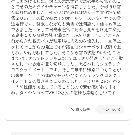
行に出かけました。現地の天気予報では夜半から雪とのこ
とで念のためタイヤチェーンを持参しました。予報通り雪
が降り始めました。夜が明けてみれば辺り一面雪化粧で積
雪２０㎝でこの日が初めてのオールシーズンタイヤでの雪
道走行です。緊張しながらも新雪では問題なく信号も停止
できました。そして日光東照宮に到着し見学を終えて変え
る途中１００M程の登り坂にさしかかりました。ところが
前からきた観光バスが駐車場に入るのを優先し、一旦停止
をしてそこからの発進ですが路面はシャーベット状態で上
り坂。やはり駄目でした。そこから雪の状態のいいところ
までバックしてレンジをLにしてユックリ発進したところ動
きだしその坂道を登り切りました。恐るべしミシュランク
ロスクライメート＋です。そして無事に帰路につくことが
出来ました。この体験から迷いなくミシュランクロスクラ
イメート２の履き替えに決めました。＋よりも２の方が５
～７％性能が向上していることなので安心感があります
違反報告
いいね
3