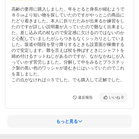
高齢の妻用に購入しました。年をとると身長が縮むようで
８０㎝より短い物を探していたのですがやっとこの商品に
たどり着きました。本人に折りたたみが出来るか練習をし
たのですが詳しい説明書が入っていたので難なく出来まし
た。差し込み式の杖なので安定感に欠けるのではないのか
と心配していましたがふらつきもなくシッカリとしていま
した。坂道や階段を登り降りするときも設置面が稼働する
ので安定します。難を言えば杖を伸ばすときにシャフトを
締め付けるナットねじがあるのですが、なかなかねじが入
っていかず苦労しました。分解して中をみるとプラスチッ
ク製の黒い色のワッシャが逆むきにはいっていたのでこれ
を直しました。

この点がなければ☆５でした。でも購入して正解でした。
違反報告
いいね
0
もっと見る