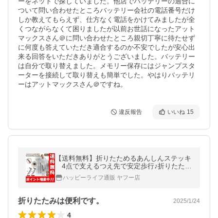
ーをネットで探していました。他店でバッテリーの適合に
ついて問い合わせたところバッテリー会社の電話番号だけ
しか教えてもらえず、仕方なく電話をかけてみましたが全
くつながらなくて困りましたが以前お世話になったアット
マックスさん＠に問い合わせたところ親切丁寧に待たせず
に何度も答えていただき適合するのか不安でしたが安心出
来る回答をいただきありがとうございました。バッテリー
は自分で取り替えました。メモリー保存にはジャンプスタ
ーターを接続して取り替えも簡単でした。やはりバッテリ
ーはアットマックスさん＠ですね。
違反報告
いいね
15
【送料無料】折りたためるあんしんステッキ
4点で支えるつえ先で安定歩行♪折りたため
るので持ち運びも簡単♪ステッキ 杖 おしゃれ
ハッピーライフ通販 ヤフー店
男性 女性 折りたたみ式
折りたたみは便利です。
2025/1/24
4