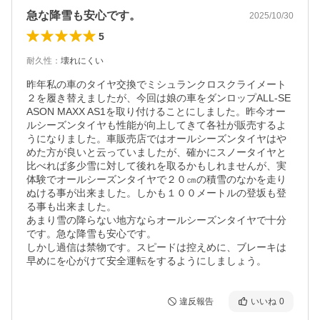
急な降雪も安心です。
2025/10/30
5
耐久性
：
壊れにくい
昨年私の車のタイヤ交換でミシュランクロスクライメート
２を履き替えましたが、今回は娘の車をダンロップALL-SE
ASON MAXX AS1を取り付けることにしました。昨今オー
ルシーズンタイヤも性能が向上してきて各社が販売するよ
うになりました。車販売店ではオールシーズンタイヤはや
めた方が良いと云っていましたが、確かにスノータイヤと
比べれば多少雪に対して後れを取るかもしれませんが、実
体験でオールシーズンタイヤで２０㎝の積雪のなかを走り
ぬける事が出来ました。しかも１００メートルの登坂も登
る事も出来ました。

あまり雪の降らない地方ならオールシーズンタイヤで十分
です。急な降雪も安心です。

しかし過信は禁物です。スピードは控えめに、ブレーキは
早めにを心がけて安全運転をするようにしましょう。
違反報告
いいね
0