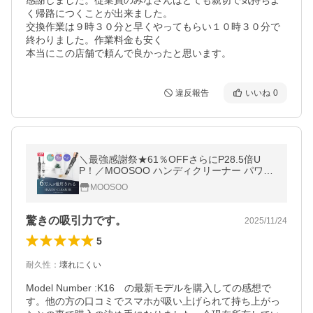
感謝しました。従業員のみなさんはとても親切で気持ちよ
く帰路につくことが出来ました。

交換作業は９時３０分と早くやってもらい１０時３０分で
終わりました。作業料金も安く

本当にこの店舗で頼んで良かったと思います。
違反報告
いいね
0
＼最強感謝祭★61％OFFさらにP28.5倍U
P！／MOOSOO ハンディクリーナー パワフ
ル 強力吸引 16000pa ハンディ掃除機 コード
MOOSOO
レス 車 超軽量 静音 2Way K12
驚きの吸引力です。
2025/11/24
5
耐久性
：
壊れにくい
Model Number :K16　の最新モデルを購入しての感想で
す。他の方の口コミでスマホが吸い上げられて持ち上がっ