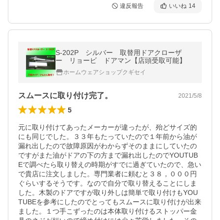
違反報告
いいね
14
S-202P シルバー 取替用ドアクローザ
ー リョービ ドアマン【店頭受取可能】
ホームウェアショップクギセイ
スムースに取り付け完了。
2021/5/8
5
元に取り付けてあったメーカーが違ったが、殆どサイズ的
にも同じでした。３３年もたっていたので１年前から油が
漏れ出したので故障原因がわからずそのままにしていたの
ですがまた油がドアの下の方まで漏れ出したのでYOUTUB
Eで調べたら取り替えの時期がすでに過ぎていたので、急い
で貴店に注文しました。専門業者に頼むと３８，０００円
ぐらいするそうです。なので自分で取り替えることにしま
した。木製のドアですが取り外しは簡単で取り付けもYOU
TUBEを参考にしたのでとってもスムースに取り付けが出来
ました。１つ手こずったのは本体取り付けるストッパー金