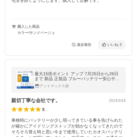
毛玉を防ぐようにします。購入して正解です。

購入した商品
カラー/サンドベージュ
違反報告
いいね
3
最大15倍ポイント アップ 7月25日から26日
まで 新品 正規品 ブルーバッテリー安心サポ
ート付 パナソニック カーバッテリー N-N80/
アットマックス@
A4 (L端子) カオス アイド
親切丁寧な会社です。
2024/3/18
5
車検時にバッテリーが少し弱ってきている事を告げられた
が確かにアイドリングストップが効かなくなってきたので
そろそろ替え時と思い今まで使用していたカオスバッテリ