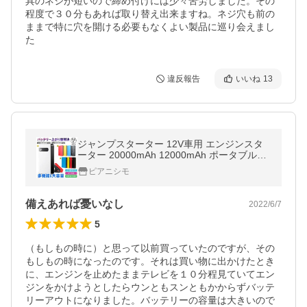
具のネジが短いので締め付けには少々苦労しました。その
程度で３０分もあれば取り替え出来ますね。ネジ穴も前の
ままで特に穴を開ける必要もなくよい製品に巡り会えまし
た
違反報告
いいね
13
ジャンプスターター 12V車用 エンジンスタ
ーター 20000mAh 12000mAh ポータブル充
電器 LED緊急ライト搭載 スマホ急速充電器
ピアニシモ
モバイルバッテリー PSE認証
備えあれば憂いなし
2022/6/7
5
（もしもの時に）と思って以前買っていたのですが、その
もしもの時になったのです。それは買い物に出かけたとき
に、エンジンを止めたままテレビを１０分程見ていてエン
ジンをかけようとしたらウンともスンともかからずバッテ
リーアウトになりました。バッテリーの容量は大きいので