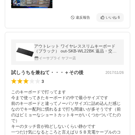
違反報告
いいね
6
アウトレット ワイヤレススリムキーボード
（ブラック） out-SKB-WL22BK 返品・交換
不可 ネコポス非対応
イーサプライ ヤフー店
試しうちを兼ねて・・・＋その後
2017/11/26
3
このキーボードで打ってます

今まで使ってきたキーボードの中で最小サイズです

前のキ一ボードと違ってノーパソサイズに詰め込んだ感じ
なのでキー配列に慣れるまで打ち間違いが多そうです（前
のはビミョーなショートカットキーがいくつかついてたの
で）

キーのタッチ音が殆どしないくらい静かです

一つだけ気になるところと言えばＵＳＢ充電ケーブルのコ