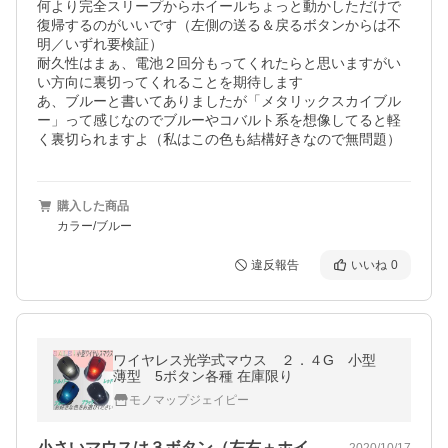
何より完全スリープからホイールちょっと動かしただけで
復帰するのがいいです（左側の送る＆戻るボタンからは不
明／いずれ要検証）

耐久性はまぁ、電池２回分もってくれたらと思いますがい
い方向に裏切ってくれることを期待します

あ、ブルーと書いてありましたが「メタリックスカイブル
ー」って感じなのでブルーやコバルト系を想像してると軽
く裏切られますよ（私はこの色も結構好きなので無問題）
購入した商品
カラー/ブルー
違反報告
いいね
0
ワイヤレス光学式マウス ２．４G 小型
薄型 5ボタン各種 在庫限り
モノマップジェイピー
小さいマウスは３ボタン（左右＋ホイール）
2020/10/17