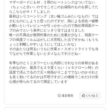
マザーボードにもＭ．２用のヒートシンクはついてない
（ちょっと古い）のでそこそこのお値段のものを探してた
らこちらがＨＩＴしました

最初はシリコーンリング（太い輪ゴムみたいなもの）では
さむものにしようと思ったのですが、熱による劣化⇒破断
が酷いというレビューが引っかかったので熱伝導両面テー
プのみでという条件にピッタリ当てはまりました

唯一の不満点が夜間作業のために光量が少なく、両面テー
プの保護フィルムはがしに大苦戦した点ですかね（もうち
ょっと剥離しやすいようにしてほしいかな）

そのあたりは明るいうちに作業ｏｒスポットライトでも当
てながらで作業しないとダメなんですけどね～

冬季なのとミニタワーといえ内部にそれなりの余裕がある
ためなのか、最高でも２９度くらい（ｏＳクローン時）の
温度で済んでるので元々発熱がそこまででないのかそれと
も良く効いてるのかは不明ですがこの価格でこれだけの安
心感が得られてるので満足しています
違反報告
いいね
1