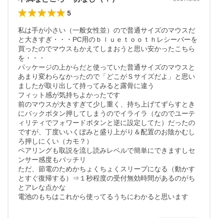
5
私は手が小さい（一般女性並）ので普通サイズのマウスだ
と大きすぎ・・・PC用のｂｌｕｅｔｏｏｔｈレシーバーを
買ったのでマウスもかえてしまおうと思い安かったこちら
を・・・

パッケージの上からだと使っていた普通サイズのマウスと
あまり変わらなかったので「どこがＳサイズだよ」と思い
ましたが取り出して持ってみると露骨に違う

フィット感が気持ちよかったです

前のマウスが大きすぎて少し重く、持ち上げてずらすとき
にバックボタン押してしまうのでイライラ（なのでユーテ
ィリティでフォワードボタンと逆に設定してた）だったの
ですが、丁度いいくぼみと盛り上がり＆配置のお陰かむし
ろ押しにくい（カモ？）

ペアリングも取説を流し読みレベルで簡単にできますしセ
ンサー感度もバッチリ

ただ、節電のためかちょくちょくスリープになる（動かす
とすぐ復帰する）⇒１秒程度の受付無効時間があるのがち
とアレな点かな

電池のもちはこれから使ってるうちにわかると思います