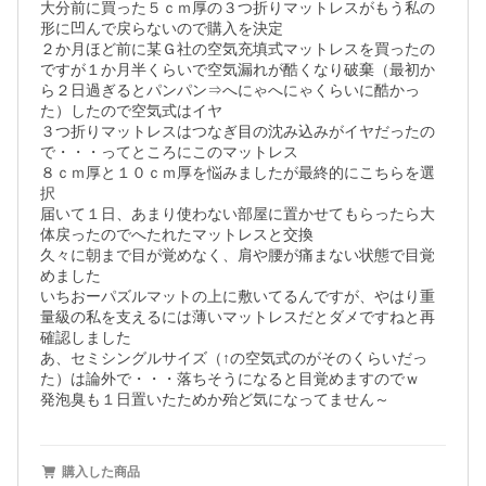
大分前に買った５ｃｍ厚の３つ折りマットレスがもう私の
形に凹んで戻らないので購入を決定

２か月ほど前に某Ｇ社の空気充填式マットレスを買ったの
ですが１か月半くらいで空気漏れが酷くなり破棄（最初か
ら２日過ぎるとパンパン⇒へにゃへにゃくらいに酷かっ
た）したので空気式はイヤ

３つ折りマットレスはつなぎ目の沈み込みがイヤだったの
で・・・ってところにこのマットレス

８ｃｍ厚と１０ｃｍ厚を悩みましたが最終的にこちらを選
択

届いて１日、あまり使わない部屋に置かせてもらったら大
体戻ったのでへたれたマットレスと交換

久々に朝まで目が覚めなく、肩や腰が痛まない状態で目覚
めました

いちおーパズルマットの上に敷いてるんですが、やはり重
量級の私を支えるには薄いマットレスだとダメですねと再
確認しました

あ、セミシングルサイズ（↑の空気式のがそのくらいだっ
た）は論外で・・・落ちそうになると目覚めますのでｗ

発泡臭も１日置いたためか殆ど気になってません～
購入した商品