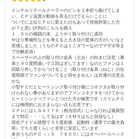
インテルリテールクーラーのピンを２本折り曲げてしま
い、ＣＰＵ温度が動画を見るだけでえらいことに

ついでに上位ＣＰＵに変えたのもあって排熱対策した方
が？と思い評判のこちらを購入

１．５ｈの格闘の末、ようやく取り付けに成功

やはり整備性などを考えると大き目の筐体の方がいいなと
実感しました（うちのＰＣはミニタワーなのでマザボ等ま
で分解必須）

スペーサーの上の取り付け金具（土台）の向きに注意（裏
表と９０度間違いで２回はずしてます）なのとファンは１
回取り外してからつけること（取り付け金具（ねじ）の位
置関係でファンがついてると回せません）は共通の注意点
かな

小型ＰＣだとヒートシンク取り付け後にコネクタが取り付
けられない事がありますのでファンコネクタをつけてから
ヒートシンク⇒ファンとつけた方が確実です（スリムＰＣ
には物理的におさまらない点も注意です）

ＣＰＵにはＬＧＡ７７５（相当旧式）じゃなければ最新型
まで対応・・・してるはず（ＡＭ５はちと自信なし）

現在アイドル状態で３５度前後、起動時（通常での最大負
荷）で５０度くらいと非常に安定しています

多分うちのＰＣ（ｉ５　７６００）にはオーバースペック