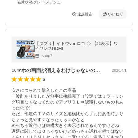
在庫状況/グレー(メッシュ)
違反報告
いいね
0
【ダブり】イトウver ロゴ ◇ 【非表示】ワ
イヤレスHDMI
i-shop7
スマホの画面が消えるわけじゃないのねｗ
2020/4/1
5
安さにつられて購入したこの商品

一波乱ありましたが無事に接続完了（設定ではミラーリン
グ項目なくなってたのでアプリＤＬ⇒認識しないものもあ
ったので）

ただ、部屋のＴＶのサイズと縦横比から手元にある時より
ちょっと見やすくなったくらいかなと

めっちゃ近付けば結構大きく表示されてるんですけどね

遅延に関しては０じゃないけどめっちゃ遅れる程ではない
くらい（ＨＤＭＩセレクターに繋いでるし液晶ＴＶも大分