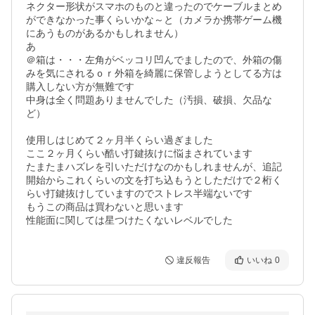
ネクター形状がスマホのものと違ったのでケーブルまとめ
ができなかった事くらいかな～と（カメラか携帯ゲーム機
にあうものがあるかもしれません）

あ

＠箱は・・・左角がベッコリ凹んでましたので、外箱の傷
みを気にされるｏｒ外箱を綺麗に保管しようとしてる方は
購入しない方が無難です

中身は全く問題ありませんでした（汚損、破損、欠品な
ど）

使用しはじめて２ヶ月半くらい過ぎました

ここ２ヶ月くらい酷い打鍵抜けに悩まされています

たまたまハズレを引いただけなのかもしれませんが、追記
開始からこれくらいの文を打ち込もうとしただけで２桁く
らい打鍵抜けしていますのでストレス半端ないです

もうこの商品は買わないと思います

性能面に関しては星つけたくないレベルでした
違反報告
いいね
0