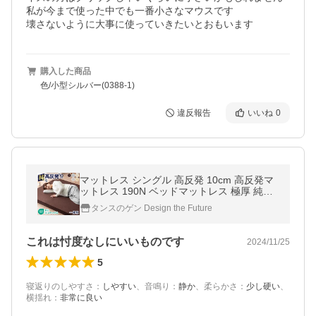
私が今まで使った中でも一番小さなマウスです

壊さないように大事に使っていきたいとおもいます
購入した商品
色/小型シルバー(0388-1)
違反報告
いいね
0
マットレス シングル 高反発 10cm 高反発マ
ットレス 190N ベッドマットレス 極厚 純高
反発 シングルマットレス シンプル 一人暮ら
タンスのゲン Design the Future
し
これは忖度なしにいいものです
2024/11/25
5
寝返りのしやすさ
：
しやすい
、
音鳴り
：
静か
、
柔らかさ
：
少し硬い
、
横揺れ
：
非常に良い