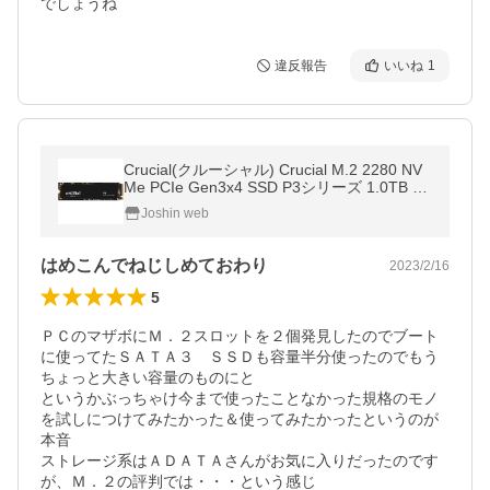
でしょうね
違反報告
いいね
1
Crucial(クルーシャル) Crucial M.2 2280 NV
Me PCIe Gen3x4 SSD P3シリーズ 1.0TB C
T1000P3SSD8JP 返品種別B
Joshin web
はめこんでねじしめておわり
2023/2/16
5
ＰＣのマザボにＭ．２スロットを２個発見したのでブート
に使ってたＳＡＴＡ３　ＳＳＤも容量半分使ったのでもう
ちょっと大きい容量のものにと

というかぶっちゃけ今まで使ったことなかった規格のモノ
を試しにつけてみたかった＆使ってみたかったというのが
本音

ストレージ系はＡＤＡＴＡさんがお気に入りだったのです
が、Ｍ．２の評判では・・・という感じ
