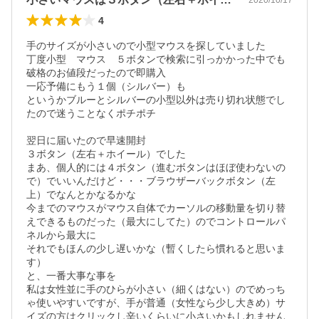
4
手のサイズが小さいので小型マウスを探していました

丁度小型　マウス　５ボタンで検索に引っかかった中でも
破格のお値段だったので即購入

一応予備にもう１個（シルバー）も

というかブルーとシルバーの小型以外は売り切れ状態でし
たので迷うことなくポチポチ

翌日に届いたので早速開封

３ボタン（左右＋ホイール）でした

まあ、個人的には４ボタン（進むボタンはほぼ使わないの
で）でいいんだけど・・・ブラウザーバックボタン（左
上）でなんとかなるかな

今までのマウスがマウス自体でカーソルの移動量を切り替
えできるものだった（最大にしてた）のでコントロールパ
ネルから最大に

それでもほんの少し遅いかな（暫くしたら慣れると思いま
す）

と、一番大事な事を

私は女性並に手のひらが小さい（細くはない）のでめっち
ゃ使いやすいですが、手が普通（女性なら少し大きめ）サ
イズの方はクリックし辛いくらいに小さいかもしれません
