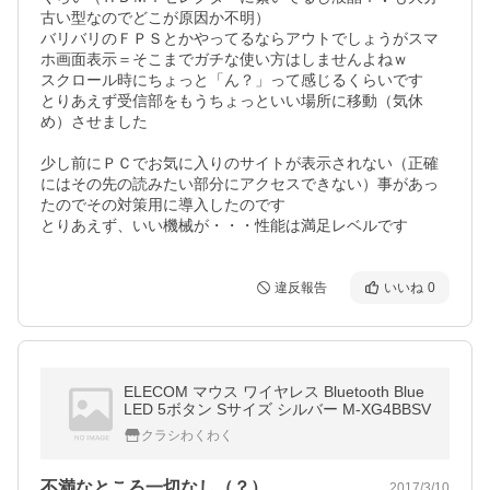
古い型なのでどこが原因か不明）

バリバリのＦＰＳとかやってるならアウトでしょうがスマ
ホ画面表示＝そこまでガチな使い方はしませんよねｗ

スクロール時にちょっと「ん？」って感じるくらいです

とりあえず受信部をもうちょっといい場所に移動（気休
め）させました

少し前にＰＣでお気に入りのサイトが表示されない（正確
にはその先の読みたい部分にアクセスできない）事があっ
たのでその対策用に導入したのです

とりあえず、いい機械が・・・性能は満足レベルです
違反報告
いいね
0
ELECOM マウス ワイヤレス Bluetooth Blue
LED 5ボタン Sサイズ シルバー M-XG4BBSV
クラシわくわく
不満なところ一切なし（？）
2017/3/10