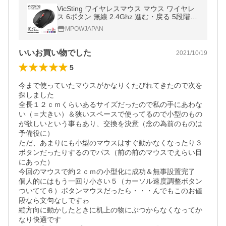
VicSting ワイヤレスマウス マウス ワイヤレ
ス 6ボタン 無線 2.4Ghz 進む・戻る 5段階の
DPI切替 2400DPI 自動電源オフ 省エネ 最大
MPOWJAPAN
15ヶ月持続 小型
いいお買い物でした
2021/10/19
5
今まで使っていたマウスがかなりくたびれてきたので次を
探しました

全長１２ｃｍくらいあるサイズだったので私の手にあわな
い（＝大きい）＆狭いスペースで使ってるので小型のもの
が欲しいという事もあり、交換を決意（念の為前のものは
予備役に）

ただ、あまりにも小型のマウスはすぐ動かなくなったり３
ボタンだったりするのでパス（前の前のマウスでえらい目
にあった）

今回のマウスで約２ｃｍの小型化に成功＆無事設置完了

個人的にはもう一回り小さい５（カーソル速度調整ボタン
ついてて６）ボタンマウスだったら・・・んでもこのお値
段なら文句なしですゎ

縦方向に動かしたときに机上の物にぶつからなくなってか
なり快適です
