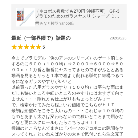
（ネコポス複数でも270円 沖縄不可） GF-3
プラモのためのガラスヤスリ シャープ ミネ
シマ
みなと模型 Yahoo!店
最近（一部界隈で）話題の
2026/6/23
5
今までプラモデル（例のアレのシリーズ）のゲート消しを
するのに６００（１００均）⇒２０００⇒６０００⇒８０
００ｏｒ１万番と順番にヤスってきたのですがふととある
動画を見るとサッと１本で程よく削れる挙句に結構つるつ
るになるガラスやすりがいいと

以前買った爪用ガラスやすり（１００均）は平らな面はま
だしも狭いところや細いところのやすりには太すぎて向き
ません・・・削れ方も仕上がりもちょっとびみょー

で、検索かけてみたら程よいお値段でこちらがＨＩＴ

最初は船型のそこそこ太いもの・・・これじゃ１００均の
ものとあまり太さは変わらないので狭いところまで届かな
いなと更にスクロールしたらこちらはＨＩＴ

極細のところなんてまさに「パーツのデコボコの隙間をヤ
スってくれ」といわんばかりの太さで気付いたら注文完了