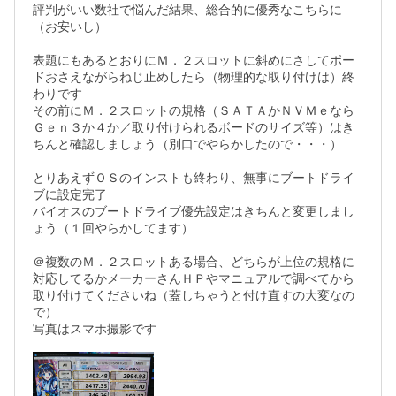
評判がいい数社で悩んだ結果、総合的に優秀なこちらに
（お安いし）

表題にもあるとおりにＭ．２スロットに斜めにさしてボー
ドおさえながらねじ止めしたら（物理的な取り付けは）終
わりです

その前にＭ．２スロットの規格（ＳＡＴＡかＮＶＭｅなら
Ｇｅｎ３か４か／取り付けられるボードのサイズ等）はき
ちんと確認しましょう（別口でやらかしたので・・・）

とりあえずＯＳのインストも終わり、無事にブートドライ
ブに設定完了

バイオスのブートドライブ優先設定はきちんと変更しまし
ょう（１回やらかしてます）

＠複数のＭ．２スロットある場合、どちらが上位の規格に
対応してるかメーカーさんＨＰやマニュアルで調べてから
取り付けてくださいね（蓋しちゃうと付け直すの大変なの
で）

写真はスマホ撮影です