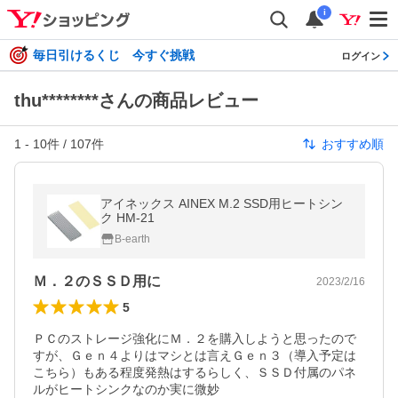
i
毎日引けるくじ 今すぐ挑戦
ログイン
thu********さんの商品レビュー
1
-
10
件 /
107
件
おすすめ順
アイネックス AINEX M.2 SSD用ヒートシン
ク HM-21
B-earth
Ｍ．２のＳＳＤ用に
2023/2/16
5
ＰＣのストレージ強化にＭ．２を購入しようと思ったので
すが、Ｇｅｎ４よりはマシとは言えＧｅｎ３（導入予定は
こちら）もある程度発熱はするらしく、ＳＳＤ付属のパネ
ルがヒートシンクなのか実に微妙
