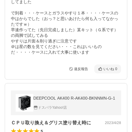
してました

で到着・・・ケースとガラスやすり１本・・・・ケースの
中はからでした（おっ？と思いあけたら何も入ってなかっ
たですｗ）

早速作ってた（先日完成しました）某キット（Ｇ系です）
の両脚で試してみる

やすりは片面＆削り過ぎに注意です

＠は星の数を見てください・・・これはいいもの
だ・・・・ケースに入れて大事に使います
違反報告
いいね
0
DEEPCOOL AK400 R-AK400-BKNNMN-G-1
ドスパラYahoo!店
ＣＰＵ取り換え＆グリス塗り替え時に
2023/4/28
5