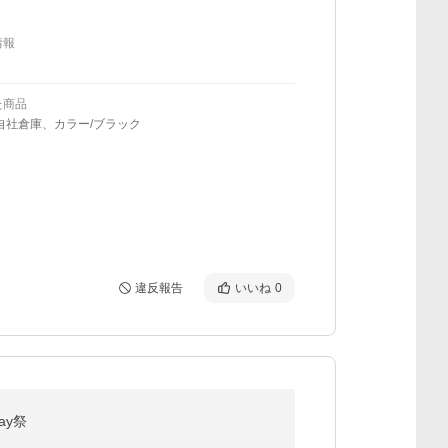
情報
た商品
自社倉庫、カラー/ブラック
違反報告
いいね
0
ay祭