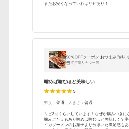
またお安くなっていればリピあり！
50％OFFクーポン おつまみ 珍味 
江戸商人 ヤフー店
噛めば噛むほど美味しい
5
鮮度
：
普通
、
大きさ
：
普通
リピ3回くらいしています！なぜか病みつきにな
噛みごたえもあり噛めば噛むほど美味しくて半
イカソーメンのお菓子より分厚いた満足感もあ