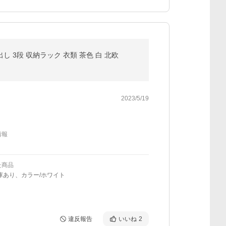
し 3段 収納ラック 衣類 茶色 白 北欧
2023/5/19
情報
た商品
庫あり、カラー/ホワイト
違反報告
いいね
2