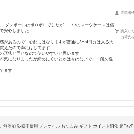
投稿者
-
た！ダンボールはボロボロでしたが……中のスーツケースは傷
で安心しました！

購入し
出荷先/
感があるので）心配にはなりますが普通に3〜4日分は入る大
買えたので満足はしてます

の形状と同じなので使いやすいと思います

が気になりましたが締めにくいとかは今はないです！耐久性
てます
し 無添加 砂糖不使用 ノンオイル おつまみ ギフト ポイント消化 超PayP