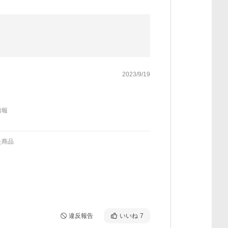
2023/9/19
情報
た商品
違反報告
いいね
7