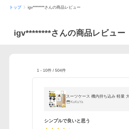
トップ
igv********さんの商品レビュー
igv********さんの商品レビュー
1
-
10
件 /
504
件
スーツケース 機内持ち込み 軽量 大型
KuKuYa
シンプルで良いと思う