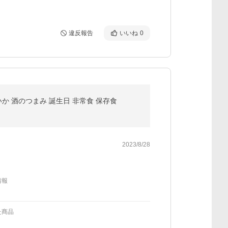
違反報告
いいね
0
いか 酒のつまみ 誕生日 非常食 保存食
2023/8/28
情報
た商品