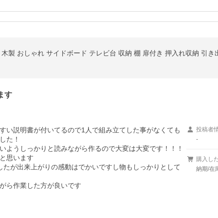
木製 おしゃれ サイドボード テレビ台 収納 棚 扉付き 押入れ収納 引き出
ます
すい説明書が付いてるので1人で組み立てした事がなくても
投稿者
した！

-
いようしっかりと読みながら作るので大変は大変です！！！
と思います

購入し
したが出来上がりの感動はでかいですし物もしっかりとして
納期/在
がら作業した方が良いです