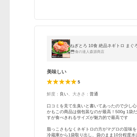
ねぎとろ 10食 絶品ネギトロ まぐ
食の達人森源商店
美味しい
5
鮮度
：
良い
、
大きさ
：
普通
口コミを見て生臭いと書いてあったので少し心
かもこの商品は個包装なのが最高！500g 1
すが食べきれるサイズが魅力的で最高です

脂っこさもなくネギトロの方がマグロの旨味を
冷蔵庫から1袋取り出し、袋のまま10分程度水