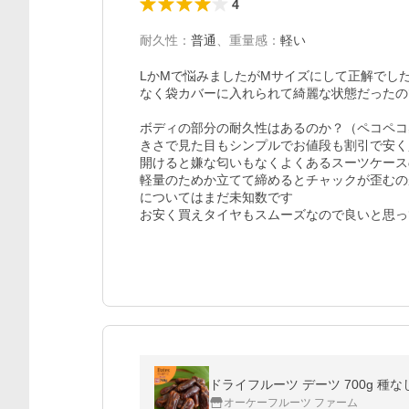
4
耐久性
：
普通
、
重量感
：
軽い
LかMで悩みましたがMサイズにして正解でし
なく袋カバーに入れられて綺麗な状態だったの
ボディの部分の耐久性はあるのか？（ペコペコ
きさで見た目もシンプルでお値段も割引で安く
開けると嫌な匂いもなくよくあるスーツケース
軽量のためか立てて締めるとチャックが歪むの
についてはまだ未知数です

お安く買えタイヤもスムーズなので良いと思っ
ドライフルーツ デーツ 700g 種な
オーケーフルーツ ファーム