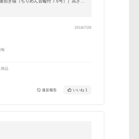
開店祝い 周年祝い 移転祝い 花以外 サロン 居酒屋 カフェ レストラン 美容室 招き猫 高級 置物 ［招福大開運招き猫（ちりめん首輪付 7.5号）］高さ23cm
2018/7/26
情報
た商品
違反報告
いいね
1