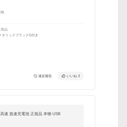
情報
た商品
メタリックブラックG付き
違反報告
いいね
3
ion 高速 急速充電池 正規品 本物 USB