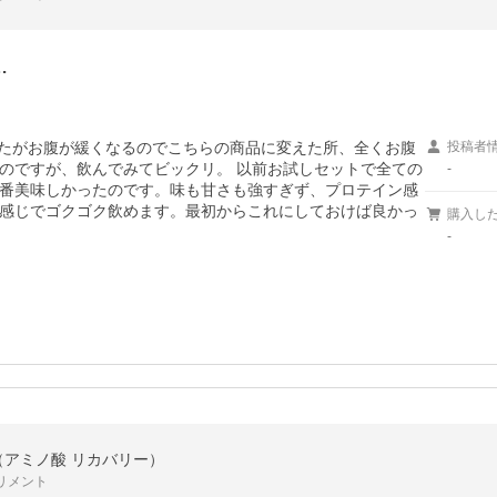
…
したがお腹が緩くなるのでこちらの商品に変えた所、全くお腹
投稿者
のですが、飲んでみてビックリ。 以前お試しセットで全ての
-
番美味しかったのです。味も甘さも強すぎず、プロテイン感
感じでゴクゴク飲めます。最初からこれにしておけば良かっ
購入し
-
（アミノ酸 リカバリー）
リメント