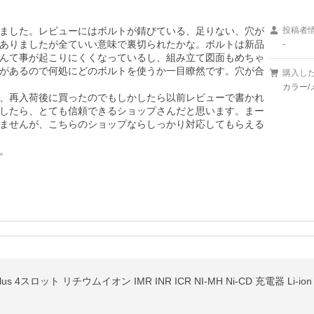
ました。レビューにはボルトが錆びている、足りない、穴が
投稿者
ありましたが全ていい意味で裏切られたかな。ボルトは新品
-
んて事が起こりにくくなっているし、組み立て図面もめちゃ
があるので何処にどのボルトを使うか一目瞭然です。穴が合
購入し
カラー/
、再入荷後に買ったのでもしかしたら以前レビューで書かれ
したら、とても信頼できるショップさんだと思います。まー
ませんが、こちらのショップならしっかり対応してもらえる
。
lus 4スロット リチウムイオン IMR INR ICR NI-MH Ni-CD 充電器 Li-