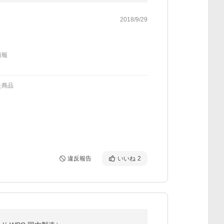
2018/9/29
情報
た商品
違反報告
いいね
2