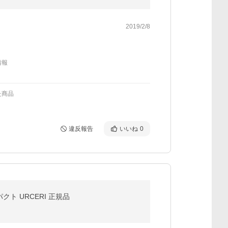
2019/2/8
情報
た商品
違反報告
いいね
0
ト URCERI 正規品