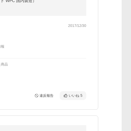
ド WPC 国内製造）
2017/12/30
情報
た商品
違反報告
いいね
5