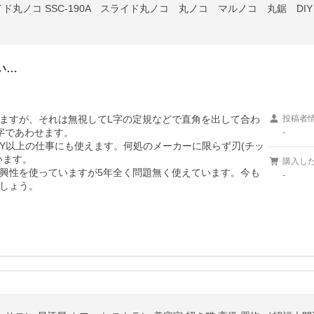
ライド丸ノコ SSC-190A スライド丸ノコ 丸ノコ マルノコ 丸鋸 DIY
い…
ますが、それは無視してL字の定規などで直角を出して合わ
投稿者
であわせます。

-
IY以上の仕事にも使えます。何処のメーカーに限らず刃(チッ
ます。

購入し
興性を使っていますが5年全く問題無く使えています。今も
-
しょう。