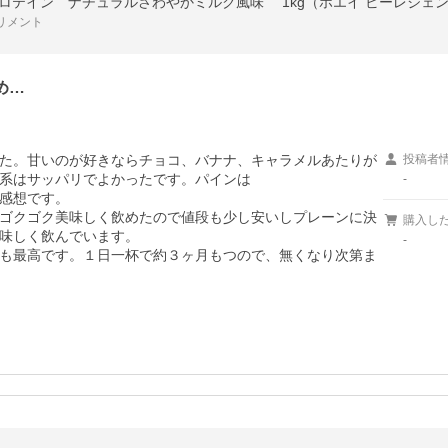
イプロテイン ナチュラルさわやかミルク風味 1kg（ホエイ ビーレジェン
リメント
め…
た。甘いのが好きならチョコ、バナナ、キャラメルあたりが
投稿者
系はサッパリでよかったです。パインは

-
感想です。

ゴクゴク美味しく飲めたので値段も少し安いしプレーンに決
購入し
味しく飲んでいます。

-
も最高です。１日一杯で約３ヶ月もつので、無くなり次第ま