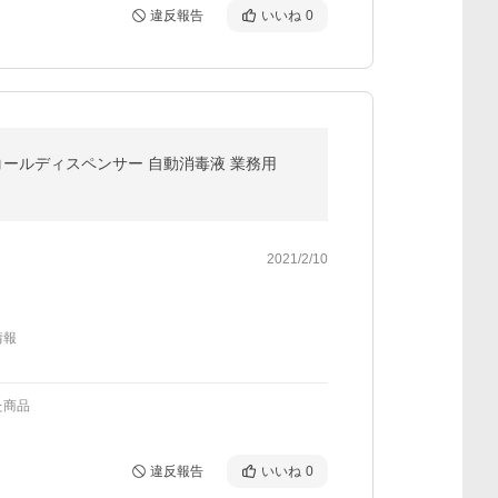
違反報告
いいね
0
ルコールディスペンサー 自動消毒液 業務用
2021/2/10
情報
た商品
違反報告
いいね
0