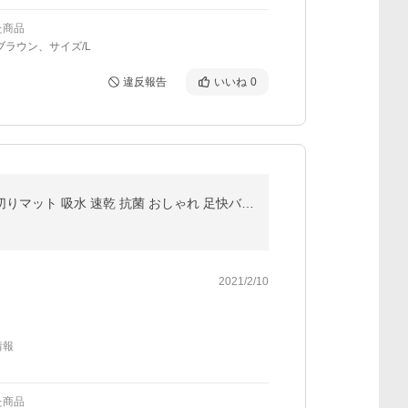
た商品
ブラウン、サイズ/L
違反報告
いいね
0
珪藻土 珪藻土バスマット バスマット 大理石 Lサイズ マット 足拭きマット 足ふきマット お風呂マット 水切りマット 吸水 速乾 抗菌 おしゃれ 足快バスマット
2021/2/10
情報
た商品