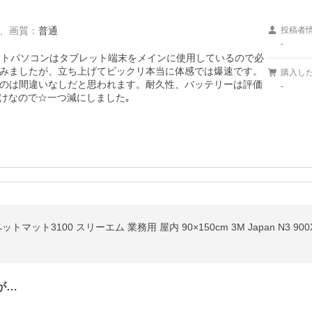
、
画質
：
普通
投稿者
-
ノートパソコンはタブレット端末をメインに使用しているので必
みましたが、立ち上げてビックリ本当に体感では爆速です。
購入し
のは間違いなしだと思われます。耐久性、バッテリーは評価
-
けなので☆一つ減にしました｡
ット3100 スリーエム 業務用 屋内 90×150cm 3M Japan N3 90
が…