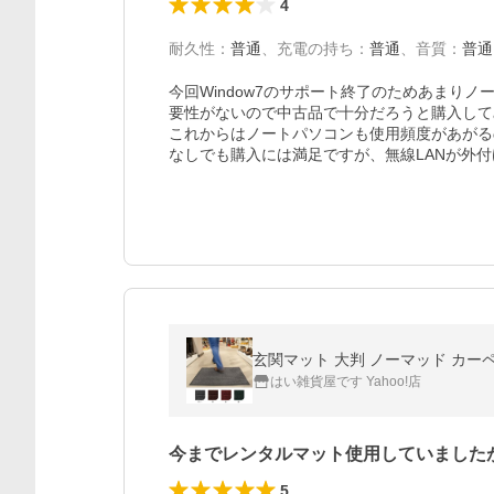
4
耐久性
：
普通
、
充電の持ち
：
普通
、
音質
：
普通
今回Window7のサポート終了のためあまり
要性がないので中古品で十分だろうと購入して
これからはノートパソコンも使用頻度があがる
なしでも購入には満足ですが、無線LANが外付
玄関マット 大判 ノーマッド カーペットマ
はい雑貨屋です Yahoo!店
今までレンタルマット使用していました
5