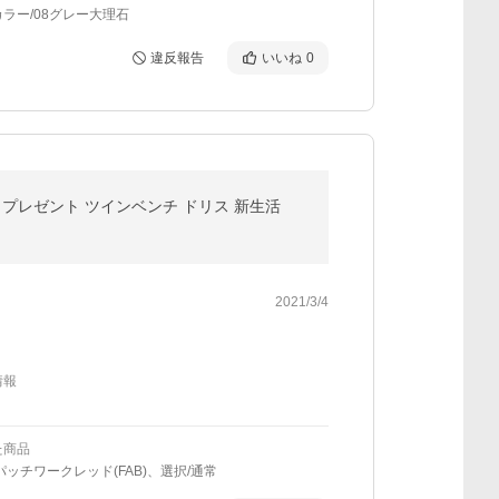
ラー/08グレー大理石
違反報告
いいね
0
欧 プレゼント ツインベンチ ドリス 新生活
2021/3/4
情報
た商品
パッチワークレッド(FAB)、選択/通常