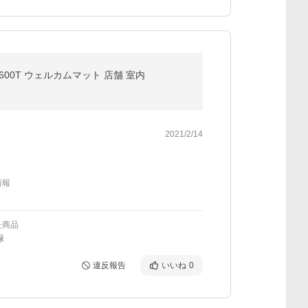
0X600T ウェルカムマット 店舗 室内
2021/2/14
情報
た商品
緑
違反報告
いいね
0