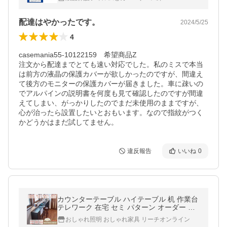
配達はやかったです。
2024/5/25
4
casemania55-10122159　希望商品Z

注文から配達までとても速い対応でした。私のミスで本当
は前方の液晶の保護カバーが欲しかったのですが、間違え
て後方のモニターの保護カバーが届きました。車に疎いの
でアルパインの説明書を何度も見て確認したのですが間違
えてしまい、がっかりしたのでまだ未使用のままですが、
心が治ったら設置したいとおもいます。なので指紋がつく
かどうかはまだ試してません。
違反報告
いいね
0
カウンターテーブル ハイテーブル 机 作業台
テレワーク 在宅 セミ パターン オーダー 理
想 環境 1cm間隔 選べる幅 高さ90cm 台 収納
おしゃれ照明 おしゃれ家具 リーチオンライン
隙間 ポイント利用