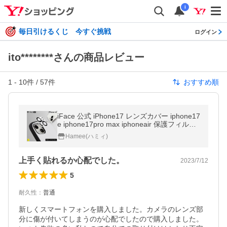
i
毎日引けるくじ 今すぐ挑戦
ログイン
ito********さんの商品レビュー
1
-
10
件 /
57
件
おすすめ順
iFace 公式 iPhone17 レンズカバー iphone17
e iphone17pro max iphoneair 保護フィルム i
phone16 カメラ保護 iphone アイフォン 17
Hamee(ハミィ)
カメラレンズカバー
上手く貼れるか心配でした。
2023/7/12
5
耐久性
：
普通
新しくスマートフォンを購入しました。カメラのレンズ部
分に傷が付いてしまうのが心配でしたので購入しました。