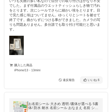
いつも失敗の多い私なので自分での取り付けはかなり不安
でした。まず付属品のウエットティッシュらしき物で汚れ
をとります。次にシールでさらに細かい埃をとります。目
で見た感じ埃はついてません。ゆっくりとシートを被せて
終了です。曲がらずにつける事ができました。カメラの写
りも問題ありません。多分誰でも取り付け可能だと思いま
す。
購入した商品
iPhone/13・13mini
違反報告
いいね
6
お名前シール 大きめ 透明 /書体が選べる 5書
体/ 防水 耐水 名前シール おなまえ 名前 シー
ル クリア 特大 大きい 無地 縦書き 教科書