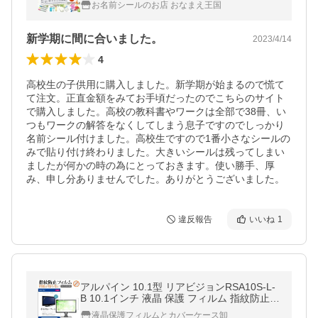
お名前シールのお店 おなまえ王国
新学期に間に合いました。
2023/4/14
4
高校生の子供用に購入しました。新学期が始まるので慌て
て注文。正直金額をみてお手頃だったのでこちらのサイト
で購入しました。高校の教科書やワークは全部で38冊、い
つもワークの解答をなくしてしまう息子ですのでしっかり
名前シール付けました。高校生ですので1番小さなシールの
みで貼り付け終わりました。大きいシールは残ってしまい
ましたが何かの時の為にとっておきます。使い勝手、厚
み、申し分ありませんでした。ありがとうございました。
違反報告
いいね
1
アルパイン 10.1型 リアビジョンRSA10S-L-
B 10.1インチ 液晶 保護 フィルム 指紋防止
タッチパネル対応 クリア光沢 互換品
液晶保護フィルムとカバーケース卸