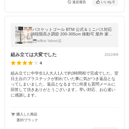
違反報告
いいね
0
バスケットゴール BTM 公式＆ミニバス対応
8段階高さ調節 200-305cm 移動可 屋外 家庭
用 バスケット ゴール
ioffice Yahoo!店
組み立ては大変でした
2022/9/9
4
組み立てに中学生1人大人1人で約3時間程で完成でした。翌
日土台のプラスチックが割れていた事に気がつき返品とな
ってしまいました。返品となるまでに何度も質問メールに
回答して頂きありがとうございます。早い対応、お心遣い
に感謝します。
購入した商品
選択/ブラック