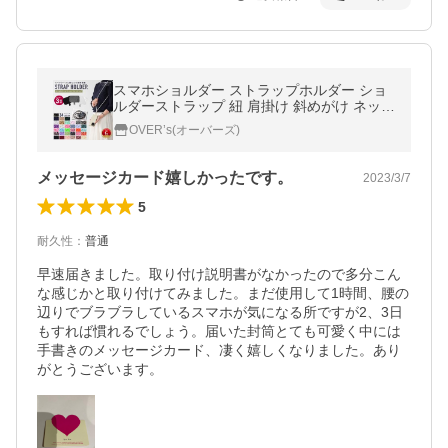
スマホショルダー ストラップホルダー ショ
ルダーストラップ 紐 肩掛け 斜めがけ ネック
ストラップ iphone android 全機種対応 iPho
OVER’s(オーバーズ)
ne14 pro SE 13 12 11 柄
メッセージカード嬉しかったです。
2023/3/7
5
耐久性
：
普通
早速届きました。取り付け説明書がなかったので多分こん
な感じかと取り付けてみました。まだ使用して1時間、腰の
辺りでブラブラしているスマホが気になる所ですが2、3日
もすれば慣れるでしょう。届いた封筒とても可愛く中には
手書きのメッセージカード、凄く嬉しくなりました。あり
がとうございます。