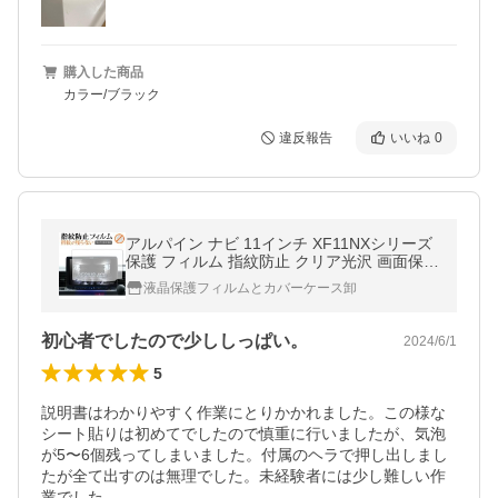
購入した商品
カラー/ブラック
違反報告
いいね
0
アルパイン ナビ 11インチ XF11NXシリーズ
保護 フィルム 指紋防止 クリア光沢 画面保護
シート 互換品
液晶保護フィルムとカバーケース卸
初心者でしたので少ししっぱい。
2024/6/1
5
説明書はわかりやすく作業にとりかかれました。この様な
シート貼りは初めてでしたので慎重に行いましたが、気泡
が5〜6個残ってしまいました。付属のヘラで押し出しまし
たが全て出すのは無理でした。未経験者には少し難しい作
業でした。
