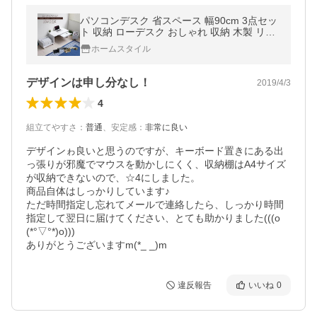
パソコンデスク 省スペース 幅90cm 3点セッ
ト 収納 ローデスク おしゃれ 収納 木製 リモ
ートワーク テレワーク オリジナル tcp350
ホームスタイル
デザインは申し分なし！
2019/4/3
4
組立てやすさ
：
普通
、
安定感
：
非常に良い
デザインゎ良いと思うのですが、キーボード置きにある出
っ張りが邪魔でマウスを動かしにくく、収納棚はA4サイズ
が収納できないので、☆4にしました。

商品自体はしっかりしています♪

ただ時間指定し忘れてメールで連絡したら、しっかり時間
指定して翌日に届けてください、とても助かりました(((o
(*°▽°*)o)))

ありがとうございますm(*_ _)m
違反報告
いいね
0