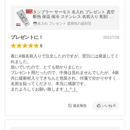
タンブラー サーモス 名入れ プレゼント 真空
断熱 保温 保冷 ステンレス 名前入り 彫刻 刻
印 グラス コップ 父の日 母の日 還暦祝い 退
名入れ プレゼント 還暦祝の超刻堂
職 400 ml JDI-400 C9
プレゼントに！
2021/7/18
5
夜に4個名前入りで注文したのですが、翌日には発送してく
れました。

急いでいたので、とても助かりました♪

プレゼント用だったので、中身は見れませんでしたが、4個
共に緩衝材入りできちんと包装され、付箋で分かりやすく
名前を貼ってくださり、本当に感謝です。

またよろしくお願い致します_(_^_)_
違反報告
いいね
0