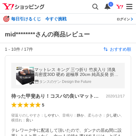
i
毎日引けるくじ 今すぐ挑戦
ログイン
mid********さんの商品レビュー
1
-
10
件 /
17
件
おすすめ順
マットレス キング 三つ折り 竹炭入り 消臭
高密度30D 硬め 超極厚 20cm 純高反発 折り
たたみ 高反発マットレス ベッドマットレス
タンスのゲン Design the Future
高反発
待った甲斐あり！コスパの良いマットレス
2020/12/17
5
寝返りのしやすさ
：
しやすい
、
音鳴り
：
静か
、
柔らかさ
：
少し硬い
、
横揺れ
：
良い
テレワーク中に配送して頂いたので、ダンナの居ぬ間に設