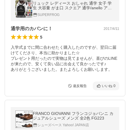
リュック レディース おしゃれ 通学 女子 学
生 大容量 がま口 スクエア 通学/anello アネ
ロ 背面ファスナー付 ポリキャンバス 口金リ
SUPERFROG
ュック AT-B0193A 正規品
通学用のカバンに！
2017/4/11
5
入学式までに間に合わせたく購入したのですが、翌日に届
けてくださり、本当に助かりました☆

プレゼント用だったので実物は見てませんが、喜びのLINE
が来たので、安くて良い品に出会えて良かったです♪

ありがとうございました。またよろしくお願いします。
違反報告
いいね
0
FRANCO GIOVANNI フランコジョバンニ カ
ジュアルシューズ メンズ 全2色 FG223
シューズベース Yahoo! JAPAN店