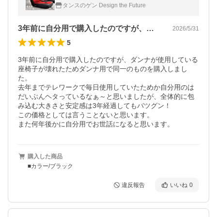
コンパクト 一人掛け プレゼント 一人用 低反
タンスのゲン Design the Future
発 ハイバック座椅子
3年前に自分用で購入したのですが、ダン…
2026/5/31
5
3年前に自分用で購入したのですが、ダンナが使用している
座椅子が壊れたためダンナ用で同一のものを購入しまし
た。

去年までテレワークで毎日使用していたためか自分用のは
だいぶんヘタっているなぁ～と思いましたが、全体的に包
み込む大きさと安定感は3年経過してもバツグン！

この価格としては言うことないと思います。

また何年後かに自分用でお世話になると思います。
購入した商品
■カラー/ブラック
違反報告
いいね
0