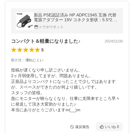
新品 PSE認証済み HP ADPC1945 互換 代替
電源アダプター 19V コネクタ形状：5.5*2.5
mm 液晶モニター適合ACアダプター
トウホウネット
コンパクト＆軽量になりました♪
2024/11/30
5
耐久性
：
壊れにくい
投稿が遅くなり申し訳ございません。

2ヶ月弱使用してますが、問題ありません。

正規品よりコンパクトになったことで少しではあります
が、スペースができたのが何より嬉しいです。

スタッフの皆様。

急にモニターが映らなくなり、仕事に支障来すところ早々
に発送して頂き大変助かりました♪

本当にありがとうございますm(__)m
違反報告
いいね
0