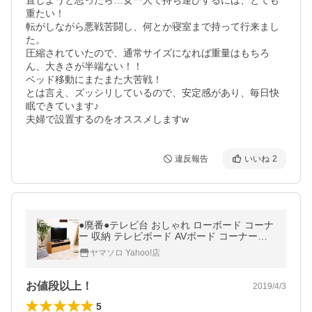
置しようと思ったら…女一人で持ち運びするには、とても
重たい！

転がしながら悪戦苦闘し、何とか寝室まで持って行来まし
た。

圧縮されていたので、通常サイズになれば重量はもちろ
ん、大きさが半端ない！！

ベッド移動にまたまた大苦戦！

とは言え、ズッシリしているので、安定感があり、毎日快
眠できています♪

夫婦で設置するのをオススメしますw
違反報告
いいね
2
●廃番●テレビ台 おしゃれ ローボード コーナ
ー 収納 テレビボード AVボード コーナーテ
レビ台 テレビラック マノン 組立品 新生活
ヤマソロ Yahoo!店
ナチュラル ブラウン
お値段以上！
2019/4/3
5