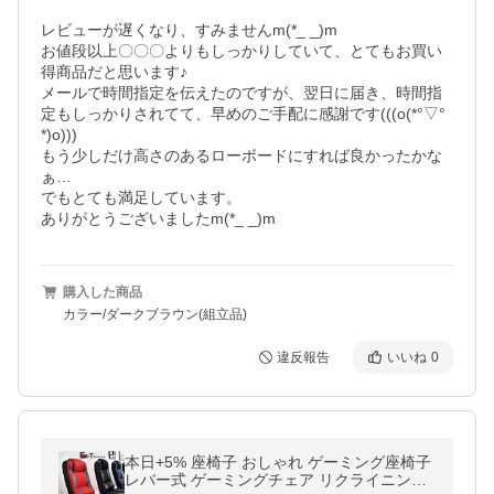
レビューが遅くなり、すみませんm(*_ _)m

お値段以上〇〇〇よりもしっかりしていて、とてもお買い
得商品だと思います♪

メールで時間指定を伝えたのですが、翌日に届き、時間指
定もしっかりされてて、早めのご手配に感謝です(((o(*°▽°
*)o)))

もう少しだけ高さのあるローボードにすれば良かったかな
ぁ…

でもとても満足しています。

ありがとうございましたm(*_ _)m
購入した商品
カラー/ダークブラウン(組立品)
違反報告
いいね
0
本日+5% 座椅子 おしゃれ ゲーミング座椅子
レバー式 ゲーミングチェア リクライニング