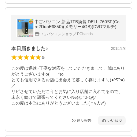
中古パソコン 新品1TB換装 DELL 760SF(Co
re2DuoE6850)(メモリー4GB)(DVDマルチ)
(Gefoce210)(HDMI)(Win7Pro)(dg-095)
中古パソコンショップ PChands
本日届きました♪
2015/2/3
5
この度は迅速･丁寧な対応をしていただきまして、誠にあり
がとうございますo(＿＿*)o

とても信用できるお店に出会えて嬉しく存じます＼(●^∇^●)
／

リピさせていただこうとお気に入り店舗に入れてるので、
末永く続けて頑張ってくださいNe(@^0-@)/

この度は本当にありがとうございました(＊v人v*)
違反報告
いいね
0