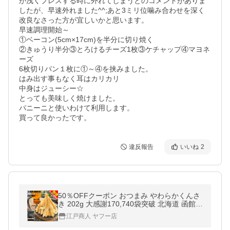
が浅くプレスする時に外れてしまうとのコメントがありま
したが、早速外れました^^;あと3ミリ位噛み合わせを深く
改良なさった方が宜しいかと思います。

早速調理開始～

①ベーコン(5cm×17cm)を半分に切り焼く

②きゅうり半分③とろけるチーズ1枚③ケチャップ④マヨネ
ーズ

6枚切りパン１枚に①～④を挟みました。

はみ出す事もなく耳はカリカリ

中身はジューシー☆

とっても美味しく焼けました。

パニーニと使いわけて利用します。

買って良かったです。
違反報告
いいね
2
50％OFFクーポン おつまみ やわらかくんさ
き 202g 大感謝170,740袋突破 北海道 函館製
造 さきいか 燻製 珍味 お取り寄せ 乾き物 誕
江戸商人 ヤフー店
生日 非常食 保存食