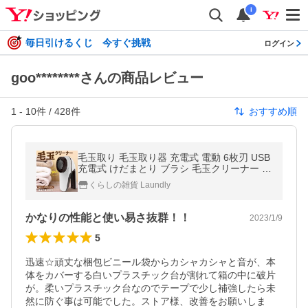
i
毎日引けるくじ 今すぐ挑戦
ログイン
goo********さんの商品レビュー
1
-
10
件 /
428
件
おすすめ順
毛玉取り 毛玉取り器 充電式 電動 6枚刃 USB
充電式 けだまとり ブラシ 毛玉クリーナー 大
型
くらしの雑貨 Laundly
かなりの性能と使い易さ抜群！！
2023/1/9
5
迅速☆頑丈な梱包ビニール袋からカシャカシャと音が、本
体をカバーする白いプラスチック台が割れて箱の中に破片
が。柔いプラスチック台なのでテープで少し補強したら未
然に防ぐ事は可能でした。ストア様、改善をお願いしま