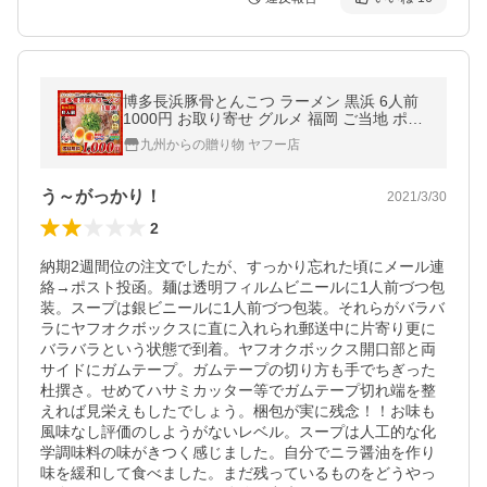
博多長浜豚骨とんこつ ラーメン 黒浜 6人前
1000円 お取り寄せ グルメ 福岡 ご当地 ポイ
ント消化 訳あり 食品 送料無料 ポイント利用
九州からの贈り物 ヤフー店
お試し商品 サンプル 爆買
う～がっかり！
2021/3/30
2
納期2週間位の注文でしたが、すっかり忘れた頃にメール連
絡→ポスト投函。麺は透明フィルムビニールに1人前づつ包
装。スープは銀ビニールに1人前づつ包装。それらがバラバ
ラにヤフオクボックスに直に入れられ郵送中に片寄り更に
バラバラという状態で到着。ヤフオクボックス開口部と両
サイドにガムテープ。ガムテープの切り方も手でちぎった
杜撰さ。せめてハサミカッター等でガムテープ切れ端を整
えれば見栄えもしたでしょう。梱包が実に残念！！お味も
風味なし評価のしようがないレベル。スープは人工的な化
学調味料の味がきつく感じました。自分でニラ醤油を作り
味を緩和して食べました。まだ残っているものをどうやっ