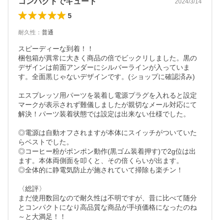
コンパクトでキュート
2024/3/14
5
耐久性
：
普通
スピーディーな到着！！

梱包箱が異常に大きく商品の倍でビックリしました。黒の
デザインは前面アンダーにシルバーラインが入っていま
す。全面黒じゃないデザインです。(ショップに確認済み)

エスプレッソ用パーツを装着し電源プラグを入れると設定
マークが表示されず難儀しましたが親切なメール対応にて
解決！パーツ装着状態では設定は出来ない仕様でした。

◎電源は自動オフされますが本体にスイッチがついていた
らベストでした。

◎コーヒー粉がポンポン動作(黒ゴム装着押す)で2g位は出
ます。本体両側面を叩くと、その倍くらいが出ます。

◎全体的に静電気防止が施されていて掃除も楽チン！

〈総評〉

まだ使用数回なので耐久性は不明ですが、昔に比べて随分
とコンパクトになり高品質な商品が手頃価格になったのね
～と大満足！！
