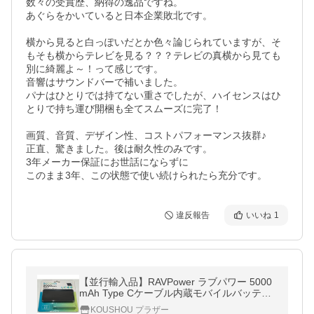
数々の受賞歴、納得の逸品ですね。

あぐらをかいていると日本企業敗北です。

横から見ると白っぽいだとか色々論じられていますが、そ
もそも横からテレビを見る？？？テレビの真横から見ても
別に綺麗よ～！って感じです。

音響はサウンドバーで補いました。

パナはひとりでは持てない重さでしたが、ハイセンスはひ
とりで持ち運び開梱も全てスムーズに完了！

画質、音質、デザイン性、コストパフォーマンス抜群♪

正直、驚きました。後は耐久性のみです。

3年メーカー保証にお世話にならずに

このまま3年、この状態で使い続けられたら充分です。
違反報告
いいね
1
【並行輸入品】RAVPower ラブパワー 5000
mAh Type Cケーブル内蔵モバイルバッテリ
ー ブラック RP-PB160 PSE認証済 保証
KOUSHOU プラザー