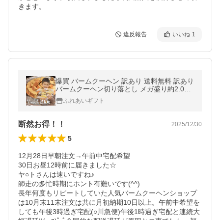
きます。
違反報告
いいね
1
爆買 バームクーヘン 訳あり 送料無料 訳あり
バームクーヘン切り落とし メガ盛り約2.0kg
バームクーヘンしっとりフワフワ 美味しさ
ふれあいギフト
丸カジリ おすすめ
断然お得！！
2025/12/30
5
12月28日早朝注文→午前中宅配希望

30日お昼12時前に届きました☆

ヤ○トさんは速いですね♪

師走の多忙時期にホント有難いです(^^)

長年何度もリピートしていた人気バームクーヘンショップ
は10月末11末注文は共に月初納期10日以上。午前中希望を
しても午後3時過ぎ宅配(○川急便)午後1時過ぎ宅配と連続大