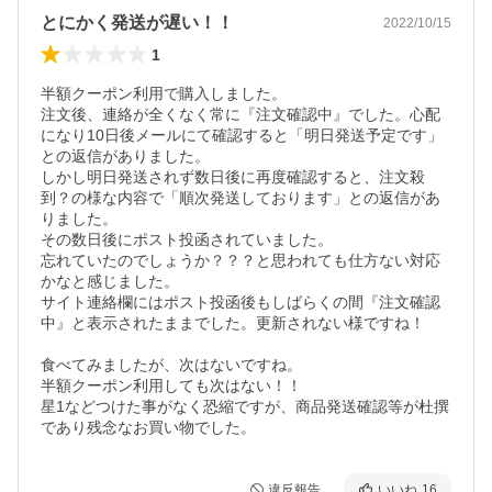
とにかく発送が遅い！！
2022/10/15
1
半額クーポン利用で購入しました。

注文後、連絡が全くなく常に『注文確認中』でした。心配
になり10日後メールにて確認すると「明日発送予定です」
との返信がありました。

しかし明日発送されず数日後に再度確認すると、注文殺
到？の様な内容で「順次発送しております」との返信があ
りました。

その数日後にポスト投函されていました。

忘れていたのでしょうか？？？と思われても仕方ない対応
かなと感じました。

サイト連絡欄にはポスト投函後もしばらくの間『注文確認
中』と表示されたままでした。更新されない様ですね！

食べてみましたが、次はないですね。

半額クーポン利用しても次はない！！

星1などつけた事がなく恐縮ですが、商品発送確認等が杜撰
であり残念なお買い物でした。
違反報告
いいね
16