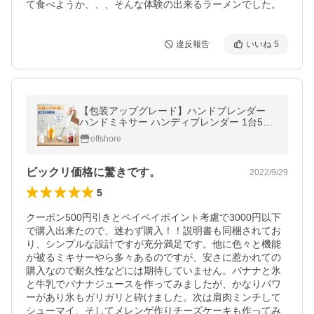
て食べようか、、、そんな体験の出来るラーメンでした。
違反報告
いいね
5
【包装アップグレード】ハンドブレンダー
ハンドミキサー ハンディブレンダー 1台5役
電動泡立て器 調理器具 離乳食 肉 果物 野菜
offshore
飛び散り防止 低速・高速切替
ビックリ価格に驚きです。
2022/9/29
5
クーポン500円引きとペイペイポイント考慮で3000円以下
で購入出来たので、迷わず購入！！説明書も同梱されてお
り、シンプルな設計ですが充分満足です。他に色々と機能
が被るミキサーやら多々あるのですが、安さに惹かれての
購入なので耐久性などには期待していません。バナナと氷
と牛乳でバナナジュースを作ってみましたが、かなりパワ
ーがあり氷もガリガリと砕けました。次は肩肉ミンチして
シューマイ、そしてメレンゲ作りチーズケーキも作ってみ