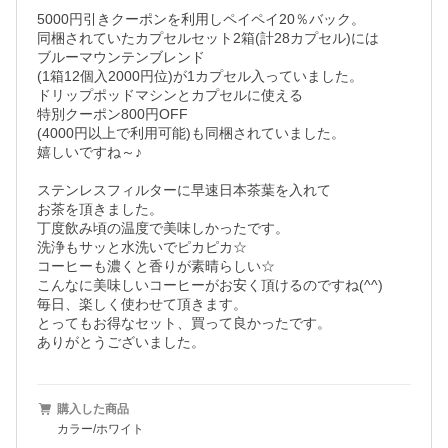
5000円引きクーポンを利用しペイペイ20％バック。

同梱されていたカプセルセット2箱(計28カプセル)には

ブルーマウンテンブレンド

(1箱12個入2000円位)が1カプセル入っていました。

ドリップポッドマシンとカプセルに使える

特別クーポン800円OFF

(4000円以上で利用可能)も同梱されていました。

嬉しいですね～♪

ステンレスフィルターに早速日本茶葉を入れて

お茶を頂きました。

丁度飲み頃の温度で美味しかったです。

洗浄もサッと水洗いでピカピカ☆

コーヒーも濃くと香りが素晴らしい☆

こんなに美味しいコーヒーがお安く頂けるのですね(^^)

毎日、楽しく使わせて頂きます。

とってもお得なセット、買って良かったです。

ありがとうございました。
購入した商品
カラー/ホワイト