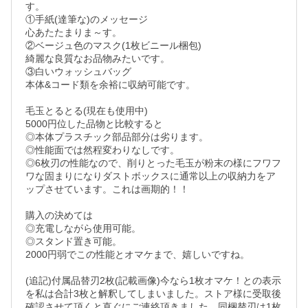
す。

①手紙(達筆な)のメッセージ

心あたたまりま～す。

②ベージュ色のマスク(1枚ビニール梱包)

綺麗な良質なお品物みたいです。

③白いウォッシュバッグ

本体&コード類を余裕に収納可能です。

毛玉とるとる(現在も使用中)

5000円位した品物と比較すると

◎本体プラスチック部品部分は劣ります。

◎性能面では然程変わりなしです。

◎6枚刃の性能なので、削りとった毛玉が粉末の様にフワフ
ワな固まりになりダストボックスに通常以上の収納力をア
ップさせています。これは画期的！！

購入の決めては

◎充電しながら使用可能。

◎スタンド置き可能。

2000円弱でこの性能とオマケまで、嬉しいですね。

(追記)付属品替刃2枚(記載画像)今なら1枚オマケ！との表示
を私は合計3枚と解釈してしまいました。ストア様に受取後
確認させて頂くと直ぐにご連絡頂きました。同梱替刃は1枚