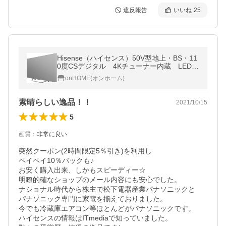
違反報告
いいね
25
Hisense（ハイセンス）50V型地上・BS・11
0度CSデジタル 4Kチューナー内蔵 LED液
晶テレビ 50U7F
onHOME(オンホーム)
素晴らしい逸品！！
2021/10/15
5
画質
：
非常に良い
突然クーポン(2時間限定5％引き)を利用し

ペイペイ10％バックも♪

お安く購入出来、しかもスピーディー☆

明瞭的確なショップのメール内容にも安心でした。

ナショナル時代から株主で松下電器産業パナソニックと

パナソニック専門に家電を揃えておりました。

今でも冷蔵庫エアコン等ほとんどがパナソニックです。

ハイセンスの情報はITmediaで知っていました。
