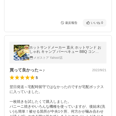
違反報告
いいね
0
ホットサンドメーカー 直火 ホットサンド お
しゃれ キャンプ バーべキュー BBQ コンパ
クト 食パン 簡単 シンプル (D) 新生活
メガストア Yahoo!店
買って良かった～♪
2022/9/21
5
翌日発送～宅配時留守ではなかったのですが宅配ボックス
に入っていました。

一枚焼きを試したくて購入しました。

パニーニ焼きやいろんな機種を使っていますが、後始末(洗
い)も簡単！被せる箇所が中央1ケ所、何方かが噛み合わせ