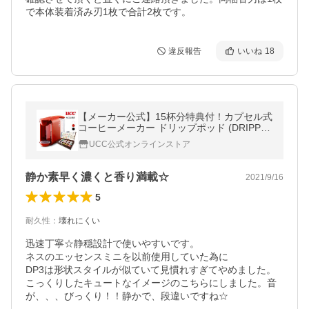
違反報告
いいね
18
【メーカー公式】15杯分特典付！カプセル式
コーヒーメーカー ドリップポッド (DRIPPO
D) DP2 ドリップコーヒーマシン
UCC公式オンラインストア
静か素早く濃くと香り満載☆
2021/9/16
5
耐久性
：
壊れにくい
迅速丁寧☆静穏設計で使いやすいです。

ネスのエッセンスミニを以前使用していた為に

DP3は形状スタイルが似ていて見慣れすぎてやめました。

こっくりしたキュートなイメージのこちらにしました。音
が、、、びっくり！！静かで、段違いですね☆
