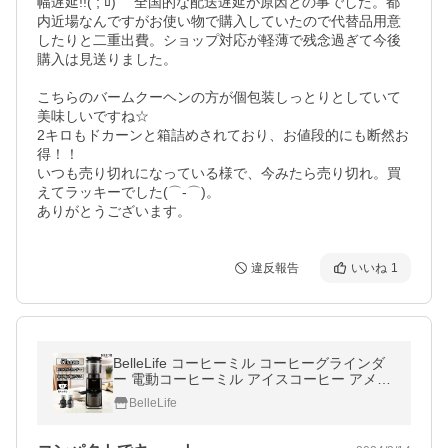
幅遅延!!( ; ﾛ)ﾟ ﾟ全国的な配送遅延が原因との事でした。都
内近場なんですがお使い物で購入していたので代替品用意
したりと二重出費。ショップ対応が軽薄で残念過ぎて今後
購入は見送りました。

こちらのバームクーヘンの方が個包装しっとりとしていて
美味しいですね☆

2キロもドカーンと箱詰めされており、お値段的にも断然お
得！！

いつも売り切れになっている様で、今みたら売り切れ。買
えてラッキーでした(⌒‐⌒)。

ありがとうございます。
違反報告
いいね
1
BelleLife コーヒーミル コーヒーグラインダ
ー 電動コーヒーミル アイスコーヒー アメリ
カ 粗さ調節 豆 コーヒー粉 51段 タッチ操作
BelleLife
簡単 おしゃれ 高級 爆買