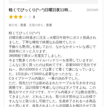
有
軽くてびっくり(^○^)日曜日夜11時…
2022/4/5
3
耐久性
：
普通
、
充電の持ち
：
普通
軽くてびっくり(^○^)

日曜日夜11時過ぎに注文→火曜日午前中にポスト投函され
ました。丁寧な梱包で綺麗なお品物でした☆

手触りも艶消しを施しており、なかなかオシャレな感じで
長財布にスッと入ります。

3時間程で満タン充電完了しました。

今まで数多くのモバイルバッテリーを使用していますが、
こんなに安く買ったのは初めてです。容量5000で充分です
ね～。倍の10000タイプは重くて重くて嫌になっていまし
た。1日出歩いて5000も必要なかったかな、と。

Cタイプケーブル内蔵が、一番の決め手でした。

ただ、指先だけでは嵌め込まれたケーブルを引き出すのは
困難です。設計段階で考慮しなければダメですよね。この
難点がマイナス2つです。ケーブル内蔵タイプは数台使用し
てきましたが、どれもこれも、取り出す部分はゴム仕様で
すんなりと取り出し可能でした。生産終了されるべき商品
かと思います。改良されましたら次回購入を検討させて頂