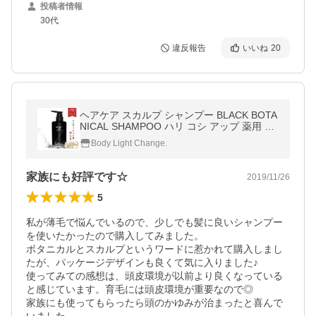
投稿者情報
30代
違反報告
いいね
20
ヘアケア スカルプ シャンプー BLACK BOTA
NICAL SHAMPOO ハリ コシ アップ 薬用 メ
ンズ レディース 大容量400ml 送料無料 [医
Body Light Change.
薬部外品] REQST DIO
家族にも好評です☆
2019/11/26
5
私が薄毛で悩んでいるので、少しでも髪に良いシャンプー
を使いたかったので購入してみました。

ボタニカルとスカルプというワードに惹かれて購入しまし
たが、パッケージデザインも良くて気に入りました♪

使ってみての感想は、頭皮環境が以前より良くなっている
と感じています。育毛には頭皮環境が重要なので◎

家族にも使ってもらったら頭のかゆみが治まったと喜んで