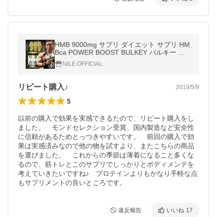
HMB 9000mg サプリ ダイエット サプリ HM
Bca POWER BOOST BULKEY バルキー 送
料無料
NILE OFFICIAL
リピート購入♪
2019/5/9
5
以前の購入で効果を実感できるたので、リピート購入をし
ました。　モンドセレクション受賞、国内製造など安全性
に信頼があるためとっつきやすいです。　前回の購入で効
果は実感済みなので他の物を試すより、またこちらの商品
を選びました。　これからの季節は薄着になること多くな
るので、筋トレとこのサプリでしっかりとボディメンテを
考えていきたいですね♪　プロテインよりもかなり手軽な点
もサプリメントの良いところです。
違反報告
いいね
17