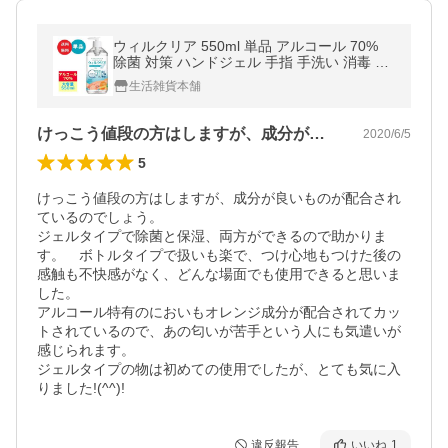
ウィルクリア 550ml 単品 アルコール 70%
除菌 対策 ハンドジェル 手指 手洗い 消毒 グ
ッズ ヒアルロン酸 エタノール 保湿 ポンプ式
生活雑貨本舗
大容量 ウィルス 感染対策
けっこう値段の方はしますが、成分が良い…
2020/6/5
5
けっこう値段の方はしますが、成分が良いものが配合され
ているのでしょう。

ジェルタイプで除菌と保湿、両方ができるので助かりま
す。　ボトルタイプで扱いも楽で、つけ心地もつけた後の
感触も不快感がなく、どんな場面でも使用できると思いま
した。

アルコール特有のにおいもオレンジ成分が配合されてカッ
トされているので、あの匂いが苦手という人にも気遣いが
感じられます。

ジェルタイプの物は初めての使用でしたが、とても気に入
りました!(^^)!
違反報告
いいね
1