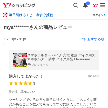
i
毎日引けるくじ 今すぐ挑戦
ログイン
mya********さんの商品レビュー
1
-
10
件 /
31
件
おすすめ順
スマホホルダー バイク 充電 電源 バイク用ス
マホホルダー 防水 バイク用品 Plaisiureux
プレジュール
購入してよかった！
2019/6/5
5
耐久性
：
壊れにくい
ツーリングでいろいろな場所に行くときに、このような商
品があることを教えてもらってすぐに購入しました。いま