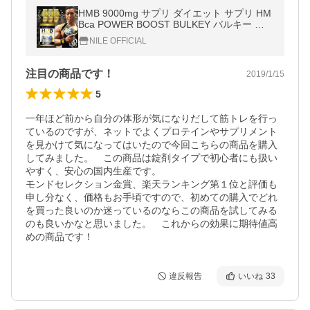
HMB 9000mg サプリ ダイエット サプリ HM
Bca POWER BOOST BULKEY バルキー 送
料無料
NILE OFFICIAL
注目の商品です！
2019/1/15
5
一年ほど前から自分の体形が気になりだして筋トレを行っ
ているのですが、ネットでよくプロテインやサプリメント
を見かけて気になってはいたので今回こちらの商品を購入
してみました。　この商品は錠剤タイプで初心者にも扱い
やすく、安心の国内生産です。

モンドセレクション金賞、楽天ランキング第１位と評価も
申し分なく、価格もお手頃ですので、初めての購入でどれ
を買った良いのか迷っているのならこの商品を試してみる
のも良いかなと思いました。　これからの効果に期待値高
めの商品です！
違反報告
いいね
33