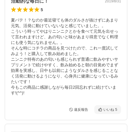
活動的な毎日に！
2019/8/31
5
夏バテ！？なのか最近寝ても体のダルさが抜けずにあまり
元気、活発に動けていないなと感じていました。。

こういう時ってやはりニンニクとかを食べて元気を出せっ
て言われますけど、あの匂いと味があまり得意でなく料理
にも使う気になれません。。

そんな時にコチラの商品を見つけたので、これ一度試して
みよう！と購入して飲み始めました。

ニンニク特有のあの匂いも感じられず普通に飲みやすいサ
プリメントで続けやすく、飲み始めると朝の目覚めでまず
効果を実感し、日中も以前にようなダルさを感じることな
く活発に動けるようになり、心身共に健康になっているみ
たいです！

今もこの商品に感謝しながら毎日2回忘れずに続けていま
す!(^^)!
違反報告
いいね
5