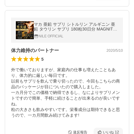
マカ 亜鉛 サプリ シトルリン アルギニン 亜
鉛 タウリン サプリ 180粒30日分 MAGNITE
マグナイト 幸せラボ 送料無料 BULKEY バル
NILE OFFICIAL
キー ※精力剤ではなくサプリ
体力維持のパートナー
2020/5/10
5
外で働いておりますが、家庭内の仕事も増えたこともあ
り、体力的に厳しい毎日です。

以前もサプリを飲んで乗り切ったので、今回もこちらの商
品のパッケージが目についたので購入しました。

一カ月分でこの価格で納得できるし、なによりサプリメン
トですので簡単、手軽に続けることが出来るのが良いです
ね。

粒の大きさも飲みやすいです。栄養成分は期待できると思
うので、一カ月間飲み続けてみます!
違反報告
いいね
12