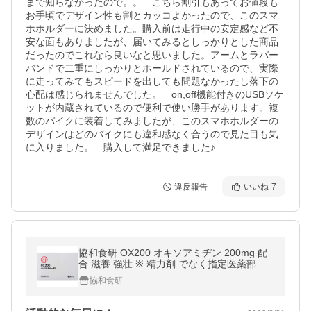
まで知らなかったので。。　こちら割引もあってお値段も
お手頃でデザイン性も割とカッコよかったので、このスマ
ホホルダーに決めました。購入前は走行中の安定感など不
安な面もありましたが、届いてみるとしっかりとした商品
だったのでこれなら良いなと思いました。アームとラバー
バンドで二重にしっかりとホールドされているので、実際
に走ってみてもスピードを出しても問題なかったし落下の
心配は感じられませんでした。　on,off機能付きのUSBソケ
ットが内蔵されているので便利で使い勝手があります。複
数のバイクに装着してみましたが、このスマホホルダーの
デザインはどのバイクにも違和感なく合うので見た目も気
に入りました。　購入して満足できました♪
違反報告
いいね
7
協和食研 OX200 オキソアミヂン 200mg 配
合 滋養 強壮 ※ 精力剤 でなく指定医薬部外
品 30日分
協和食研