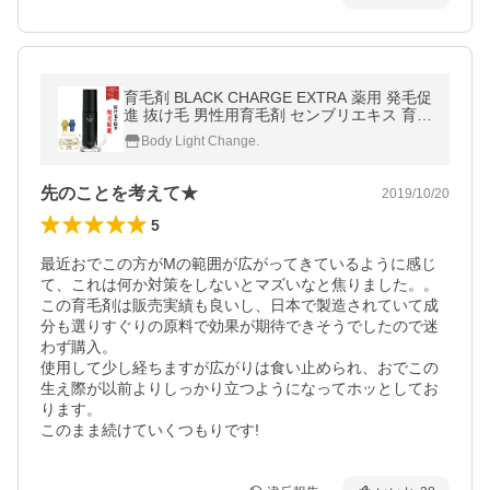
育毛剤 BLACK CHARGE EXTRA 薬用 発毛促
進 抜け毛 男性用育毛剤 センブリエキス 育毛
トニック 送料無料 REQST DIO［医薬部外
Body Light Change.
品］
先のことを考えて★
2019/10/20
5
最近おでこの方がMの範囲が広がってきているように感じ
て、これは何か対策をしないとマズいなと焦りました。。

この育毛剤は販売実績も良いし、日本で製造されていて成
分も選りすぐりの原料で効果が期待できそうでしたので迷
わず購入。

使用して少し経ちますが広がりは食い止められ、おでこの
生え際が以前よりしっかり立つようになってホッとしてお
ります。　

このまま続けていくつもりです!