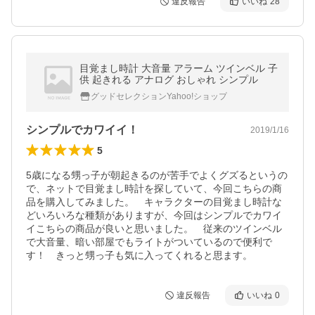
違反報告
いいね
28
目覚まし時計 大音量 アラーム ツインベル 子
供 起きれる アナログ おしゃれ シンプル
グッドセレクションYahoo!ショップ
シンプルでカワイイ！
2019/1/16
5
5歳になる甥っ子が朝起きるのが苦手でよくグズるというの
で、ネットで目覚まし時計を探していて、今回こちらの商
品を購入してみました。　キャラクターの目覚まし時計な
どいろいろな種類がありますが、今回はシンプルでカワイ
イこちらの商品が良いと思いました。　従来のツインベル
で大音量、暗い部屋でもライトがついているので便利で
す！　きっと甥っ子も気に入ってくれると思ます。
違反報告
いいね
0