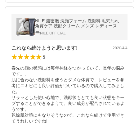
NILE 濃密泡 洗顔フォーム 洗顔料 毛穴汚れ
角質ケア 洗顔クリーム メンズ レディース15
0g 爆買
NILE OFFICIAL
これなら続けようと思います!
2020/4/4
5
春先の顔の状態には毎年神経をつかっていて、長年の悩み
です。。

肌に合わない洗顔料を使うとダメな体質で、レビューを参
考にニキビにも良い評価がついているので購入してみまし
た。

サラッとした使い心地で、洗顔後もとても良い状態をキー
プすることができるようで、良い成分が配合されているよ
うです。

乾燥肌対策にもなりそうなので、これなら続けて使用でき
てうれしいですね!