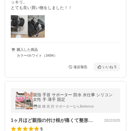
ッキリ。

とても良い買い物をしました！！
購入した商品
カラー/ホワイト（3494）
違反報告
いいね
5
親指 手首 サポーター 防水 水仕事 シリコン
女性 手 薄手 固定
膝 腰 肩 肘 サポーターならBelience
1ヶ月ほど親指の付け根が痛くて整形外科…
2022/3/20
5