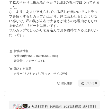
で脇の当たりは擦れるからか？3回目の着用でほつれてきま
した。

なにより、あまり支えられている感じが無いのでストラッ
プを短くするとカップが上がり、胸に合わせるとたよりな
い感じで、私の胸が左右で大きさが違うのも理由かもしれ
ませんが、リピートは無いです。

フルカップでしっかり包み込んで形を維持できるとありが
たいです。
投稿者情報
女性/30代/156～160cm/66～70kg
普段着ているサイズ：L
購入した商品
カラー/リブキャミ/ブラック、サイズ/MG
違反報告
いいね
0
▲★送料無料 予約販売 2023謎福袋 送料無料