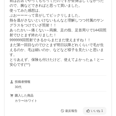
前はお店でやってもらってたのですが全身はしてなかった
ので、腕などできればと思って買いました。

使ってみた感想は、

ぶおーーーって音がしてビックリしました。

熱を逃がさないといけないもんなと理解しつつ付属のサン
グラスをつけていざ照射！！

あったかい～痛くない～両腕、足の指、足首周りで144回照
射でひとまず終わりました！

999999回照射できるからまだまだ使えますね！！

まだ第一回目なのでひとまず明日以降どれくらいで毛が生
えるのか、毛は細いのか、などなど様子を見たいと思いま
す。

とりあえず、保険も付けたけど、使えてよかったぁ！と一
安心です(^^)
投稿者情報
30代
購入した商品
カラー/ホワイト
違反報告
いいね
1