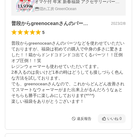
オマケ付 年末 新春福袋 アクセサリーパーツ
ハンドメイド レジン液 手芸 まさるの涙 お正
隠れ工房 GreenOcean
月 限定
普段からgreenoceanさんのパー…
2023/2/8
5
普段からgreenoceanさんのパーツなどを使わせていただい
ておりますが、福袋は初めての購入で中身の多さに驚きま
した！！箱からドンドコドンドコ出てくるパーツ！！圧倒
オブ圧倒！！笑

レジンウォーマーも使わせていただいてます。

2本入るのは良いけど1本の時はどうしても接しづらく色ん
な方法を試しております。

でも、greenoceanさんなので、これからどんどん改善され
てスマートなウォーマーがまた出来上がるんだろうなぁと
そちらも勝手に楽しみにしております(*^^*)

楽しい福袋をありがとうございます！
違反報告
いいね
0