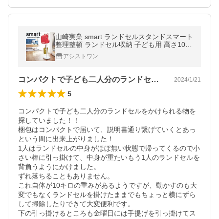
山崎実業 smart ランドセルスタンドスマート
整理整頓 ランドセル収納 子ども用 高さ100c
m コートハンガー ホワイト ブラック 3494 3
アシストワン
495
コンパクトで子ども二人分のランドセルを…
2024/1/21
5
コンパクトで子ども二人分のランドセルをかけられる物を
探していました！！

梱包はコンパクトで届いて、説明書通り繋げていくとあっ
という間に出来上がりました！

1人はランドセルの中身がほぼ無い状態で帰ってくるので小
さい棒に引っ掛けて、中身が重たいもう1人のランドセルを
背負うようにかけました。

ずれ落ちることもありません。

これ自体が10キロの重みがあるようですが、動かすのも大
変でもなくランドセルを掛けたままでもちょっと横にずら
して掃除したりできて大変便利です。

下の引っ掛けるところも金曜日には手提げを引っ掛けてス