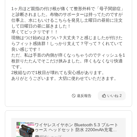
1ヶ月ほど親指の付け根が痛くて整形外科で「母子関節症」
と診断されました。布物のサポーターは持ってたのですが
仕事上、水にもいけるこちらを発見し土曜日の昼前に注文
して日曜日の昼に届きました！

早くてビックリです！！

現物はつけ始めはきつい？大丈夫？と感じましたが付けた
らフィット感抜群！しっかり支えて？守って？くれていて
良い感じです！

ただ、私は手首の内側が痒くなっちゃうのでティッシュを1
枚折りたたんでそこだけ挟みました。痒くもなくなり快適
です。

2枚組なので1枚目が壊れても安心感があります。

ありがとうございます。大切に使わせていただきます。
違反報告
いいね
2
ワイヤレスイヤホン Bluetooth 5.3 ブルート
ゥース ヘッドセット 防水 2200mAh充電ケ
ース付き HiFi ノイズリダクション 片耳型