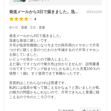
明誠ショップ
【PL保険加入済み製品・安心】
発送メールから3日で届きました。迅速な…
2021/12/23
4
耐久性
：
普通
、
音質
：
普通
発送メールから3日で届きました。

迅速な発送に嬉しいです。

片耳が低音性難聴になり今までの両耳用のイヤホンで片耳
つけずに聴くと音のつたわりが半減するので片耳イヤホン
を探していました。

レビューが良かったので購入しました。

まだ届いてすぐなので耐久性は分かりませんが、説明書通
り出てすぐペアリング始まり(しかも出したら充電100％の
状態！！嬉)、すぐ使用できて有難かったです。

音質的はこだわらなければ普通です。

私的には低音が篭って聴こえるかなぁ？と思いましたが私
の聴力の問題かもしれないので、片耳できちんと普通に聴