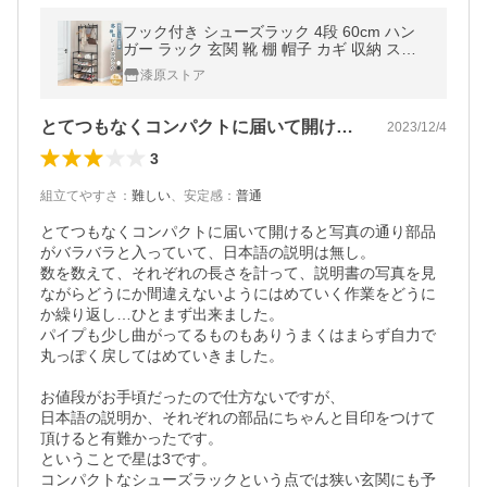
フック付き シューズラック 4段 60cm ハン
ガー ラック 玄関 靴 棚 帽子 カギ 収納 スリ
ム 大容量 小物置き 下駄箱 白 黒 組立式 工具
漆原ストア
不要 省スペース
とてつもなくコンパクトに届いて開けると…
2023/12/4
3
組立てやすさ
：
難しい
、
安定感
：
普通
とてつもなくコンパクトに届いて開けると写真の通り部品
がバラバラと入っていて、日本語の説明は無し。

数を数えて、それぞれの長さを計って、説明書の写真を見
ながらどうにか間違えないようにはめていく作業をどうに
か繰り返し…ひとまず出来ました。

パイプも少し曲がってるものもありうまくはまらず自力で
丸っぽく戻してはめていきました。

お値段がお手頃だったので仕方ないですが、

日本語の説明か、それぞれの部品にちゃんと目印をつけて
頂けると有難かったです。

ということで星は3です。

コンパクトなシューズラックという点では狭い玄関にも予