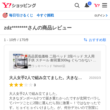
i
毎日引けるくじ 今すぐ挑戦
ログイン
zdz********さんの商品レビュー
1
-
10
件 /
175
件
おすすめ順
高品質低価格 二段ベッド 2段ベッド 大人用
子供 スチール 耐荷重300kg ぐらつかない パ
イプ 耐震 社宅 寮 ムーン2 本体のみ -ART
ラッキーベッド Yahoo!店
大人女手2人で組み立てました。大きなダ…
2020/2/3
3
大人女手2人で組み立てました。

大きなダンボール2つで届き重たかったですが玄関でバラし
てパーツごとに2階に運んだら別に激重～！ではなかったで
す。ヒョイヒョイいけました。が、何分デカいので別室に