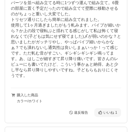
パーツを並べ組み立てる時に1つずつ運んで組み立て。6畳
の部屋に置く予定だったので組み立てて壁際に移動させる
のがちょっと重いし大変でした。

トリセツ通りにしたら簡単に組み立てれました。

使用して1ヶ月過ぎましたがもう軋みます。パイプが細いか
ら？か上の段で寝転ぶと揺れてる感じがして私は怖くて寝
れなくて(子どもは気にせず寝てました)〆が弱いのかな？と
思いましたがガッチリやし、やっぱパイプ細いからかな
ぁ？でも潰れないし通気性は良いしまぁいっか！って感じ
です。ただ軋む音がすごい。ギシギシギシギシ鳴ってま
す。あ、はしごが細すぎて昇り降り痛いです。皆さんのレ
ビューにも書いてたけど、こういう事かぁと納得。あと少
し平なら昇り降りしやすいですね。子どもらもおりにくそ
うです。
購入した商品
カラー/ホワイト
違反報告
いいね
1