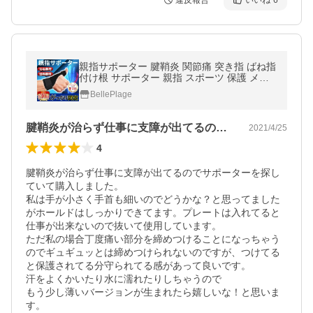
違反報告
いいね
6
親指サポーター 腱鞘炎 関節痛 突き指 ばね指
付け根 サポーター 親指 スポーツ 保護 メッ
シュ 左右兼用
BellePlage
腱鞘炎が治らず仕事に支障が出てるのでサ…
2021/4/25
4
腱鞘炎が治らず仕事に支障が出てるのでサポーターを探し
ていて購入しました。

私は手が小さく手首も細いのでどうかな？と思ってました
がホールドはしっかりできてます。プレートは入れてると
仕事が出来ないので抜いて使用しています。

ただ私の場合丁度痛い部分を締めつけることになっちゃう
のでギュギュッとは締めつけられないのですが、つけてる
と保護されてる分守られてる感があって良いです。

汗をよくかいたり水に濡れたりしちゃうので

もう少し薄いバージョンが生まれたら嬉しいな！と思いま
す。
