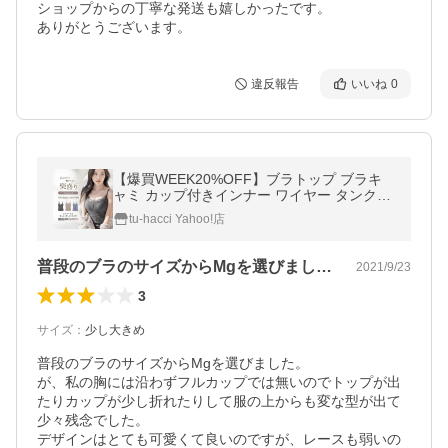
ショップからの丁寧な発送も嬉しかったです。

ありがとうございます。
違反報告
いいね
0
【爆買WEEK20%OFF】ブラトップ ブラキ
ャミ カップ付きインナー ワイヤー タンクト
ップ キャミソール リブ レース ブラモネ 盛
tu-hacci Yahoo!店
れる ツーハッチ
普段のブラのサイズからMgを選びました…
2021/9/23
3
サイズ
：
少し大きめ
普段のブラのサイズからMgを選びました。

が、私の胸には沿わずフルカップでは無いのでトップが出
たりカップが少し折れたりして服の上からも変な型が出て
少々残念でした。

デザインはとても可愛くて良いのですが、レースも弱いの