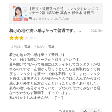
【近視・遠視選べる!!】 コンタクトレンズ ワ
ンデー 2箱 1箱30枚 高含水 低含水 近視用 遠
視用 UVカット・うるおい成分 コンタクト T
コンタクトレンズのTeAmo
eAmo CLEAR 1DAY ティアモ
着け心地や潤い感は至って普通です。ただ…
2021/6/4
3
つけ心地
：
普通
、
うるおい
：
普通
着け心地や潤い感は至って普通です。

ただ、付ける際にケースから取りづらいです。

蓋を開けて向かって右側にはスライドしてコンタクトが取
れるのですが、左側から取ろうとしたら全然取れなくて何
度もコンタクトを液の中で触る羽目になり、またコンタク
ト自体も裏表逆のものが多かったので目に入れてから違和
感があり外すと反対だったということが多々ありました。

裏表の違いも分かりづらいカーブなので付けてみないと逆
なのかわからず毎朝手こずっています。

私だけかもしれませんが、、(´･･`)
違反報告
いいね
0