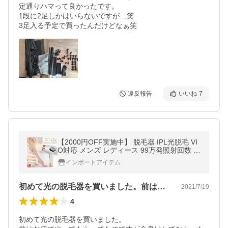
定通りハマって良かったです。

1段に2足しかはいらないですが…笑

3足入る予定で買ったんだけどなぁ笑
違反報告
いいね
7
【2000円OFF実施中】 脱毛器 IPL光脱毛 VI
O対応 メンズ レディース 99万発照射回数 フ
ラッシュ 家庭用 やすい サングラス 自動照射
インポートアイテム
全身
初めて光の脱毛器を買いました。前はお店…
2021/7/19
4
初めて光の脱毛器を買いました。
